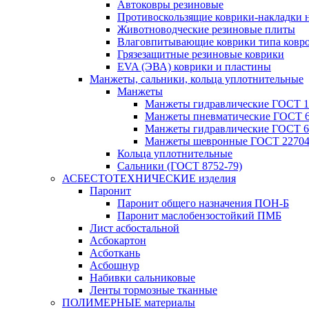
Автоковры резиновые
Противоскользящие коврики-накладки 
Животноводческие резиновые плиты
Влаговпитывающие коврики типа ковр
Грязезащитные резиновые коврики
EVA (ЭВА) коврики и пластины
Манжеты, сальники, кольца уплотнительные
Манжеты
Манжеты гидравлические ГОСТ 1
Манжеты пневматические ГОСТ 6
Манжеты гидравлические ГОСТ 6
Манжеты шевронные ГОСТ 22704
Кольца уплотнительные
Сальники (ГОСТ 8752-79)
АСБЕСТОТЕХНИЧЕСКИЕ изделия
Паронит
Паронит общего назначения ПОН-Б
Паронит маслобензостойкий ПМБ
Лист асбостальной
Асбокартон
Асботкань
Асбошнур
Набивки сальниковые
Ленты тормозные тканные
ПОЛИМЕРНЫЕ материалы