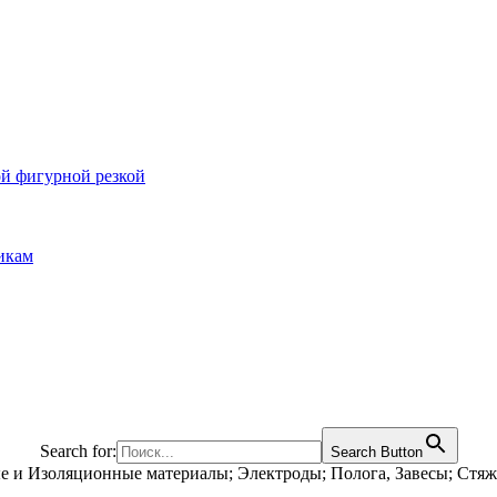
ой фигурной резкой
икам
Search for:
Search Button
е и Изоляционные материалы; Электроды; Полога, Завесы; Стя