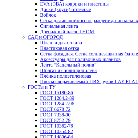
EVA (ЭВА) коврики и пластины
Диски (круги) отрезные
Войлок
Сетка для аварийного ограждения, сигнальная
Сигнальная лента
Дренажный насос ГНОМ.
САД и ОГОРОД
Шланги для полива
Пластиковая сетка
Сетка фасадная. Сетка солнцезащитная (затен
Аксессуары для поливочных шлангов
Лента “Капельный полив”
Шпагат из полипропилена
Плёнка полиэтиленовая
Плоскосворачиваемый ПВХ рукав LAY FLAT
ГОСТы и ТУ
ГОСТ 15180-86
ГОСТ 1284.2-89
ГОСТ 1284.2-96
ГОСТ 6678-72
ГОСТ 7338-90
ГОСТ 8752-79
ГОСТ 10362-76
ГОСТ 10354-82
ГОСТ 14896-84