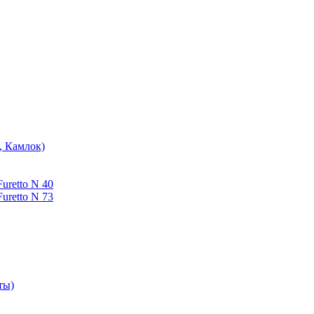
, Камлок)
uretto N 40
uretto N 73
ты)