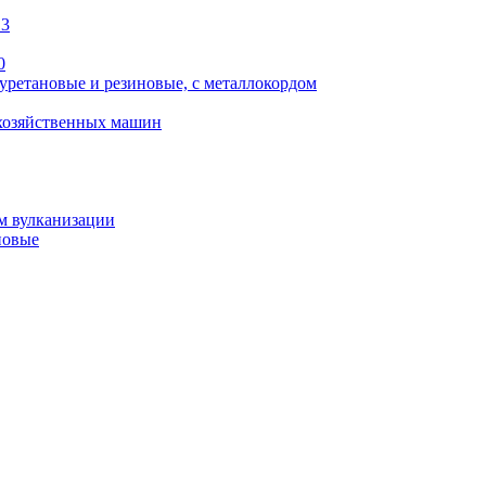
13
0
уретановые и резиновые, с металлокордом
охозяйственных машин
м вулканизации
новые