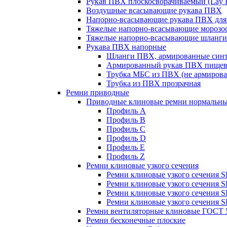
Рукав ПВХ плоскосворачиваемый (Lay F
Воздушные всасывающие рукава ПВХ
Напорно-всасывающие рукава ПВХ для
Тяжелые напорно-всасывающие морозос
Тяжелые напорно-всасывающие шланги
Рукава ПВХ напорные
Шланги ПВХ, армированные синте
Армированный рукав ПВХ пище
Трубка МБС из ПВХ (не армирова
Трубка из ПВХ прозрачная
Ремни приводные
Приводные клиновые ремни нормальны
Профиль A
Профиль B
Профиль C
Профиль D
Профиль E
Профиль Z
Ремни клиновые узкого сечения
Ремни клиновые узкого сечения 
Ремни клиновые узкого сечения 
Ремни клиновые узкого сечения 
Ремни клиновые узкого сечения 
Ремни вентиляторные клиновые ГОСТ 
Ремни бесконечные плоские