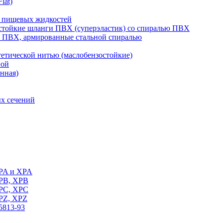
lat)
 пищевых жидкостей
тойкие шланги ПВХ (суперэластик) со спиралью ПВХ
 ПВХ, армированные стальной спиралью
тической нитью (маслобензостойкие)
вой
нная)
х сечений
SPA и XPA
SPB, XPB
SPC, XPC
SPZ, XPZ
5813-93