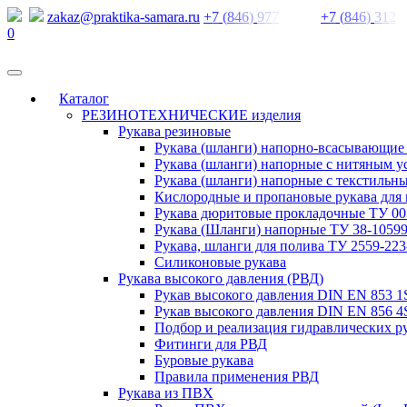
zakaz@praktika-samara.ru
+
7
(
8
4
6
)
9
7
7
+
7
(
8
4
6
)
3
1
2
0
Каталог
РЕЗИНОТЕХНИЧЕСКИЕ изделия
Рукава резиновые
Рукава (шланги) напорно-всасывающие
Рукава (шланги) напорные с нитяным 
Рукава (шланги) напорные с текстильн
Кислородные и пропановые рукава для 
Рукава дюритовые прокладочные ТУ 005
Рукава (Шланги) напорные ТУ 38-10599
Рукава, шланги для полива ТУ 2559-223
Силиконовые рукава
Рукава высокого давления (РВД)
Рукав высокого давления DIN EN 853 
Рукав высокого давления DIN EN 856 4
Подбор и реализация гидравлических р
Фитинги для РВД
Буровые рукава
Правила применения РВД
Рукава из ПВХ