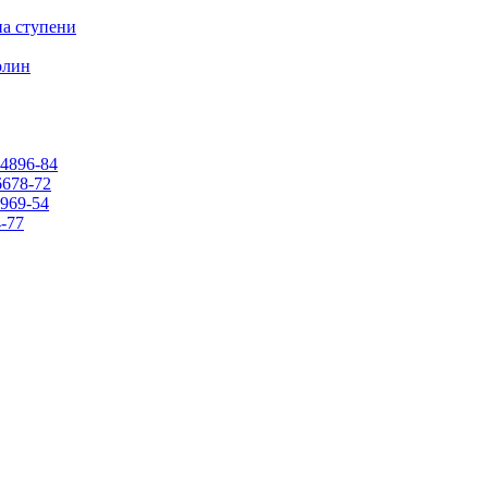
на ступени
олин
4896-84
678-72
969-54
-77