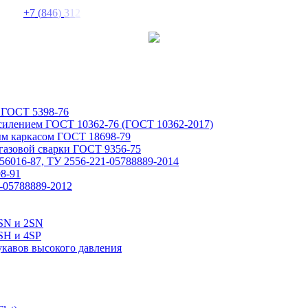
+
7
(
8
4
6
)
3
1
2
 ГОСТ 5398-76
усилением ГОСТ 10362-76 (ГОСТ 10362-2017)
ым каркасом ГОСТ 18698-79
газовой сварки ГОСТ 9356-75
6016-87, ТУ 2556-221-05788889-2014
8-91
-05788889-2012
1SN и 2SN
SH и 4SP
укавов высокого давления