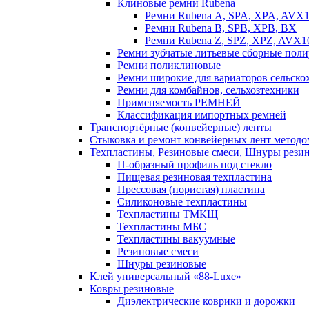
Клиновые ремни Rubena
Ремни Rubena А, SPA, XPA, AVX
Ремни Rubena В, SPВ, ХPВ, ВХ
Ремни Rubena Z, SPZ, XPZ, AVX1
Ремни зубчатые литьевые сборные поли
Ремни поликлиновые
Ремни широкие для вариаторов сельск
Ремни для комбайнов, сельхозтехники
Применяемость РЕМНЕЙ
Классификация импортных ремней
Транспортёрные (конвейерные) ленты
Стыковка и ремонт конвейерных лент методо
Техпластины, Резиновые смеси, Шнуры рези
П-образный профиль под стекло
Пищевая резиновая техпластина
Прессовая (пористая) пластина
Силиконовые техпластины
Техпластины ТМКЩ
Техпластины МБС
Техпластины вакуумные
Резиновые смеси
Шнуры резиновые
Клей универсальный «88-Luxe»
Ковры резиновые
Диэлектрические коврики и дорожки