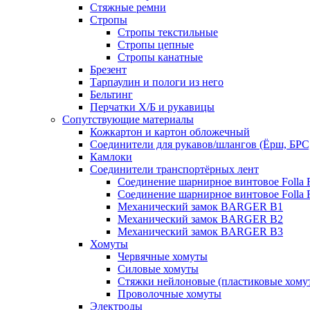
Стяжные ремни
Стропы
Стропы текстильные
Стропы цепные
Стропы канатные
Брезент
Тарпаулин и пологи из него
Бельтинг
Перчатки Х/Б и рукавицы
Сопутствующие материалы
Кожкартон и картон обложечный
Соединители для рукавов/шлангов (Ёрш, БРС
Камлоки
Соединители транспортёрных лент
Соединение шарнирное винтовое Folla F
Соединение шарнирное винтовое Folla F
Механический замок BARGER B1
Механический замок BARGER B2
Механический замок BARGER B3
Хомуты
Червячные хомуты
Силовые хомуты
Стяжки нейлоновые (пластиковые хому
Проволочные хомуты
Электроды