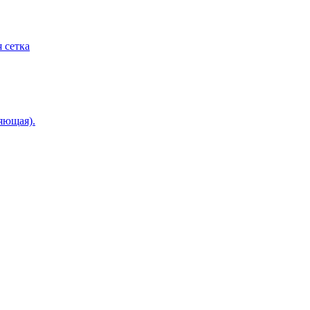
 сетка
яющая).