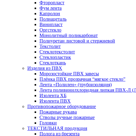
Фторопласт
Фум лента
Капролон
Полиацеталь
Винипласт
Оргстекло
Монолитный поликарбонат
Полиуретан листовой и стержневой
Текстолит
Стеклотекстолит
Стеклопластик
Стеклоткань
Изделия из ПВХ
Морозостойкие ПВХ завесы
Плёнка ПВХ прозрачная “мягкое стекло”
Лента «Полилен» (трубоизоляция)
Лента поливинилхлоридная липкая ПВХ-Л (
Изолента ХБ
Изолента ПВХ
Противопожарное оборудование
Пожарные рукава
Стволы ручные пожарные
Головки
ТЕКСТИЛЬНАЯ продукция
Полога из брезента