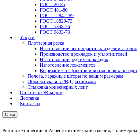
ГОСТ 20-85
ГОСТ 481-80
ГОСТ 1284.1-89
ГОСТ 18829-73
ГОСТ 5398-76
ГОСТ 9833-73
Услуги
Плоттерная резка
Изготовление нестандартных изделий с точн
Производство прокладок и уплотнителей
Изготовление редких прокладок
Изготовление ложементов
Вырезание трафаретов и вытынанок к праздн
Полога, гаражные шторы по вашим размерам
Обжим рукавов РВД фитингами
Стыковка конвейерных лент
Оплатить QR-кодом
Доставка
Контакты
Close
Резинотехнические и Асбестотехнические изделия; Полимерны