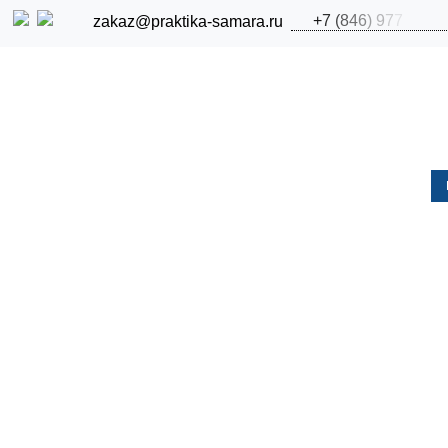
+
7
(
8
4
6
)
9
7
7
zakaz@praktika-samara.ru