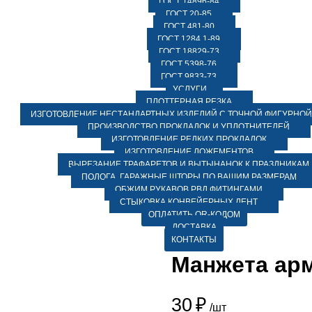
ГОСТ 14896-84
ГОСТ 20-85
ГОСТ 481-80
ГОСТ 1284.1-89
ГОСТ 18829-73
ГОСТ 5398-76
ГОСТ 9833-73
УСЛУГИ
ПЛОТТЕРНАЯ РЕЗКА
ИЗГОТОВЛЕНИЕ НЕСТАНДАРТНЫХ ИЗДЕЛИЙ С ТОЧНОЙ ФИГУРНОЙ
ПРОИЗВОДСТВО ПРОКЛАДОК И УПЛОТНИТЕЛЕЙ
ИЗГОТОВЛЕНИЕ РЕДКИХ ПРОКЛАДОК
ИЗГОТОВЛЕНИЕ ЛОЖЕМЕНТОВ
ВЫРЕЗАНИЕ ТРАФАРЕТОВ И ВЫТЫНАНОК К ПРАЗДНИКАМ
ПОЛОГА, ГАРАЖНЫЕ ШТОРЫ ПО ВАШИМ РАЗМЕРАМ
ОБЖИМ РУКАВОВ РВД ФИТИНГАМИ
СТЫКОВКА КОНВЕЙЕРНЫХ ЛЕНТ
ОПЛАТИТЬ QR-КОДОМ
ДОСТАВКА
КОНТАКТЫ
Манжета арм
30
₽
/шт