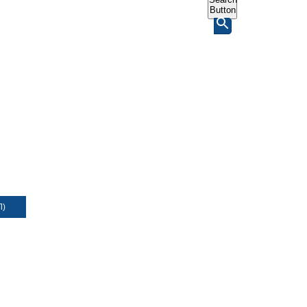
Button
Л)