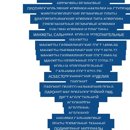
АВТОКОВРЫ РЕЗИНОВЫЕ
ПРОТИВОСКОЛЬЗЯЩИЕ КОВРИКИ-НАКЛАДКИ НА СТУПЕН
ЖИВОТНОВОДЧЕСКИЕ РЕЗИНОВЫЕ ПЛИТЫ
ВЛАГОВПИТЫВАЮЩИЕ КОВРИКИ ТИПА КОВРОЛИН
ГРЯЗЕЗАЩИТНЫЕ РЕЗИНОВЫЕ КОВРИКИ
EVA (ЭВА) КОВРИКИ И ПЛАСТИНЫ
МАНЖЕТЫ, САЛЬНИКИ, КОЛЬЦА УПЛОТНИТЕЛЬНЫЕ
МАНЖЕТЫ
МАНЖЕТЫ ГИДРАВЛИЧЕСКИЕ ГОСТ 14896-84
МАНЖЕТЫ ПНЕВМАТИЧЕСКИЕ ГОСТ 6678-72
МАНЖЕТЫ ГИДРАВЛИЧЕСКИЕ ГОСТ 6969-54
МАНЖЕТЫ ШЕВРОННЫЕ ГОСТ 22704-77
КОЛЬЦА УПЛОТНИТЕЛЬНЫЕ
САЛЬНИКИ (ГОСТ 8752-79)
АСБЕСТОТЕХНИЧЕСКИЕ ИЗДЕЛИЯ
ПАРОНИТ
ПАРОНИТ ОБЩЕГО НАЗНАЧЕНИЯ ПОН-Б
ПАРОНИТ МАСЛОБЕНЗОСТОЙКИЙ ПМБ
ЛИСТ АСБОСТАЛЬНОЙ
АСБОКАРТОН
АСБОТКАНЬ
АСБОШНУР
НАБИВКИ САЛЬНИКОВЫЕ
ЛЕНТЫ ТОРМОЗНЫЕ ТКАННЫЕ
ПОЛИМЕРНЫЕ МАТЕРИАЛЫ