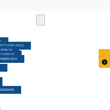
6
СТ 10362-2017)
8698-79
 9356-75
88889-2014
0
ДАВЛЕНИЯ