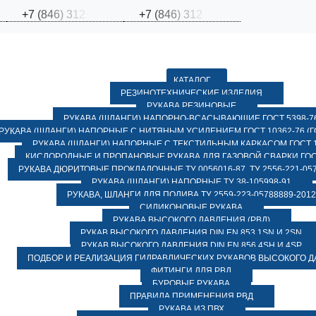
+
7
(
8
4
6
)
3
1
2
+
7
(
8
4
6
)
3
1
2
КАТАЛОГ
РЕЗИНОТЕХНИЧЕСКИЕ ИЗДЕЛИЯ
РУКАВА РЕЗИНОВЫЕ
РУКАВА (ШЛАНГИ) НАПОРНО-ВСАСЫВАЮЩИЕ ГОСТ 5398-7
РУКАВА (ШЛАНГИ) НАПОРНЫЕ С НИТЯНЫМ УСИЛЕНИЕМ ГОСТ 10362-76 (ГО
РУКАВА (ШЛАНГИ) НАПОРНЫЕ С ТЕКСТИЛЬНЫМ КАРКАСОМ ГОСТ 1
КИСЛОРОДНЫЕ И ПРОПАНОВЫЕ РУКАВА ДЛЯ ГАЗОВОЙ СВАРКИ ГОСТ
РУКАВА ДЮРИТОВЫЕ ПРОКЛАДОЧНЫЕ ТУ 0056016-87, ТУ 2556-221-057
РУКАВА (ШЛАНГИ) НАПОРНЫЕ ТУ 38-105998-91
РУКАВА, ШЛАНГИ ДЛЯ ПОЛИВА ТУ 2559-223-05788889-2012
СИЛИКОНОВЫЕ РУКАВА
РУКАВА ВЫСОКОГО ДАВЛЕНИЯ (РВД)
РУКАВ ВЫСОКОГО ДАВЛЕНИЯ DIN EN 853 1SN И 2SN
РУКАВ ВЫСОКОГО ДАВЛЕНИЯ DIN EN 856 4SH И 4SP
ПОДБОР И РЕАЛИЗАЦИЯ ГИДРАВЛИЧЕСКИХ РУКАВОВ ВЫСОКОГО 
ФИТИНГИ ДЛЯ РВД
БУРОВЫЕ РУКАВА
ПРАВИЛА ПРИМЕНЕНИЯ РВД
РУКАВА ИЗ ПВХ