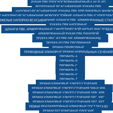
РУКАВ ПВХ ПЛОСКОСВОРАЧИВАЕМЫЙ (LAY FLAT)
ВОЗДУШНЫЕ ВСАСЫВАЮЩИЕ РУКАВА ПВХ
НАПОРНО-ВСАСЫВАЮЩИЕ РУКАВА ПВХ ДЛЯ ПИЩЕВЫХ ЖИДК
 НАПОРНО-ВСАСЫВАЮЩИЕ МОРОЗОСТОЙКИЕ ШЛАНГИ ПВХ (СУПЕРЭЛАС
ЯЖЕЛЫЕ НАПОРНО-ВСАСЫВАЮЩИЕ ШЛАНГИ ПВХ, АРМИРОВАННЫЕ СТА
РУКАВА ПВХ НАПОРНЫЕ
ШЛАНГИ ПВХ, АРМИРОВАННЫЕ СИНТЕТИЧЕСКОЙ НИТЬЮ (МАСЛОБЕН
АРМИРОВАННЫЙ РУКАВ ПВХ ПИЩЕВОЙ
ТРУБКА МБС ИЗ ПВХ (НЕ АРМИРОВАННАЯ)
ТРУБКА ИЗ ПВХ ПРОЗРАЧНАЯ
РЕМНИ ПРИВОДНЫЕ
ПРИВОДНЫЕ КЛИНОВЫЕ РЕМНИ НОРМАЛЬНЫХ СЕЧЕНИЙ
ПРОФИЛЬ A
ПРОФИЛЬ B
ПРОФИЛЬ C
ПРОФИЛЬ D
ПРОФИЛЬ E
ПРОФИЛЬ Z
РЕМНИ КЛИНОВЫЕ УЗКОГО СЕЧЕНИЯ
РЕМНИ КЛИНОВЫЕ УЗКОГО СЕЧЕНИЯ SPA И XPA
РЕМНИ КЛИНОВЫЕ УЗКОГО СЕЧЕНИЯ SPB, XPB
РЕМНИ КЛИНОВЫЕ УЗКОГО СЕЧЕНИЯ SPC, XPC
РЕМНИ КЛИНОВЫЕ УЗКОГО СЕЧЕНИЯ SPZ, XPZ
РЕМНИ ВЕНТИЛЯТОРНЫЕ КЛИНОВЫЕ ГОСТ 5813-93
РЕМНИ БЕСКОНЕЧНЫЕ ПЛОСКИЕ