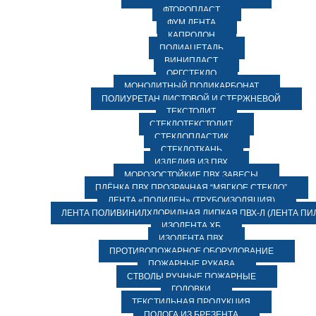
ФТОРОПЛАСТ
ФУМ ЛЕНТА
КАПРОЛОН
ПОЛИАЦЕТАЛЬ
ВИНИПЛАСТ
ОРГСТЕКЛО
МОНОЛИТНЫЙ ПОЛИКАРБОНАТ
ПОЛИУРЕТАН ЛИСТОВОЙ И СТЕРЖНЕВОЙ
ТЕКСТОЛИТ
СТЕКЛОТЕКСТОЛИТ
СТЕКЛОПЛАСТИК
СТЕКЛОТКАНЬ
ИЗДЕЛИЯ ИЗ ПВХ
МОРОЗОСТОЙКИЕ ПВХ ЗАВЕСЫ
ПЛЁНКА ПВХ ПРОЗРАЧНАЯ “МЯГКОЕ СТЕКЛО”
ЛЕНТА «ПОЛИЛЕН» (ТРУБОИЗОЛЯЦИЯ)
ЛЕНТА ПОЛИВИНИЛХЛОРИДНАЯ ЛИПКАЯ ПВХ-Л (ЛЕНТА ПИ
ИЗОЛЕНТА ХБ
ИЗОЛЕНТА ПВХ
ПРОТИВОПОЖАРНОЕ ОБОРУДОВАНИЕ
ПОЖАРНЫЕ РУКАВА
СТВОЛЫ РУЧНЫЕ ПОЖАРНЫЕ
ГОЛОВКИ
ТЕКСТИЛЬНАЯ ПРОДУКЦИЯ
ПОЛОГА ИЗ БРЕЗЕНТА