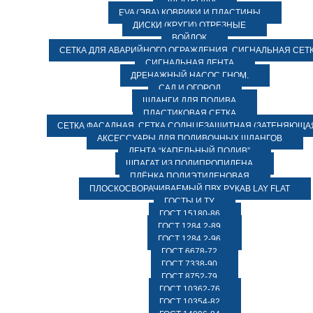
ЭЛЕКТРОДЫ
EVA (ЭВА) КОВРИКИ И ПЛАСТИНЫ
ДИСКИ (КРУГИ) ОТРЕЗНЫЕ
ВОЙЛОК
СЕТКА ДЛЯ АВАРИЙНОГО ОГРАЖДЕНИЯ, СИГНАЛЬНАЯ СЕТ
СИГНАЛЬНАЯ ЛЕНТА
ДРЕНАЖНЫЙ НАСОС ГНОМ.
САД И ОГОРОД
ШЛАНГИ ДЛЯ ПОЛИВА
ПЛАСТИКОВАЯ СЕТКА
СЕТКА ФАСАДНАЯ. СЕТКА СОЛНЦЕЗАЩИТНАЯ (ЗАТЕНЯЮЩАЯ
АКСЕССУАРЫ ДЛЯ ПОЛИВОЧНЫХ ШЛАНГОВ
ЛЕНТА “КАПЕЛЬНЫЙ ПОЛИВ”
ШПАГАТ ИЗ ПОЛИПРОПИЛЕНА
ПЛЁНКА ПОЛИЭТИЛЕНОВАЯ
ПЛОСКОСВОРАЧИВАЕМЫЙ ПВХ РУКАВ LAY FLAT
ГОСТЫ И ТУ
ГОСТ 15180-86
ГОСТ 1284.2-89
ГОСТ 1284.2-96
ГОСТ 6678-72
ГОСТ 7338-90
ГОСТ 8752-79
ГОСТ 10362-76
ГОСТ 10354-82