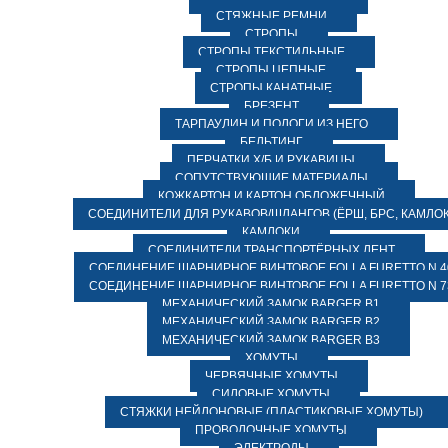
СТЯЖНЫЕ РЕМНИ
СТРОПЫ
СТРОПЫ ТЕКСТИЛЬНЫЕ
СТРОПЫ ЦЕПНЫЕ
СТРОПЫ КАНАТНЫЕ
БРЕЗЕНТ
ТАРПАУЛИН И ПОЛОГИ ИЗ НЕГО
БЕЛЬТИНГ
ПЕРЧАТКИ Х/Б И РУКАВИЦЫ
СОПУТСТВУЮЩИЕ МАТЕРИАЛЫ
КОЖКАРТОН И КАРТОН ОБЛОЖЕЧНЫЙ
СОЕДИНИТЕЛИ ДЛЯ РУКАВОВ/ШЛАНГОВ (ЁРШ, БРС, КАМЛОК
КАМЛОКИ
СОЕДИНИТЕЛИ ТРАНСПОРТЁРНЫХ ЛЕНТ
СОЕДИНЕНИЕ ШАРНИРНОЕ ВИНТОВОЕ FOLLA FURETTO N 4
СОЕДИНЕНИЕ ШАРНИРНОЕ ВИНТОВОЕ FOLLA FURETTO N 7
МЕХАНИЧЕСКИЙ ЗАМОК BARGER B1
МЕХАНИЧЕСКИЙ ЗАМОК BARGER B2
МЕХАНИЧЕСКИЙ ЗАМОК BARGER B3
ХОМУТЫ
ЧЕРВЯЧНЫЕ ХОМУТЫ
СИЛОВЫЕ ХОМУТЫ
СТЯЖКИ НЕЙЛОНОВЫЕ (ПЛАСТИКОВЫЕ ХОМУТЫ)
ПРОВОЛОЧНЫЕ ХОМУТЫ