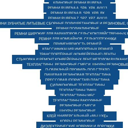
КЛИНОВЫЕ РЕМНИ RUBENA
РЕМНИ RUBENA А, SPA, XPA, AVX13
РЕМНИ RUBENA В, SPВ, ХPВ, ВХ
РЕМНИ RUBENA Z, SPZ, XPZ, AVX10
МНИ ЗУБЧАТЫЕ ЛИТЬЕВЫЕ СБОРНЫЕ ПОЛИУРЕТАНОВЫЕ И РЕЗИНОВЫЕ, 
РЕМНИ ПОЛИКЛИНОВЫЕ
РЕМНИ ШИРОКИЕ ДЛЯ ВАРИАТОРОВ СЕЛЬСКОХОЗЯЙСТВЕННЫХ
РЕМНИ ДЛЯ КОМБАЙНОВ, СЕЛЬХОЗТЕХНИКИ
ПРИМЕНЯЕМОСТЬ РЕМНЕЙ
КЛАССИФИКАЦИЯ ИМПОРТНЫХ РЕМНЕЙ
ТРАНСПОРТЁРНЫЕ (КОНВЕЙЕРНЫЕ) ЛЕНТЫ
СТЫКОВКА И РЕМОНТ КОНВЕЙЕРНЫХ ЛЕНТ МЕТОДОМ ВУЛКАНИ
ТЕХПЛАСТИНЫ, РЕЗИНОВЫЕ СМЕСИ, ШНУРЫ РЕЗИНОВЫ
П-ОБРАЗНЫЙ ПРОФИЛЬ ПОД СТЕКЛО
ПИЩЕВАЯ РЕЗИНОВАЯ ТЕХПЛАСТИНА
ПРЕССОВАЯ (ПОРИСТАЯ) ПЛАСТИНА
СИЛИКОНОВЫЕ ТЕХПЛАСТИНЫ
ТЕХПЛАСТИНЫ ТМКЩ
ТЕХПЛАСТИНЫ МБС
ТЕХПЛАСТИНЫ ВАКУУМНЫЕ
РЕЗИНОВЫЕ СМЕСИ
ШНУРЫ РЕЗИНОВЫЕ
КЛЕЙ УНИВЕРСАЛЬНЫЙ «88-LUXE»
КОВРЫ РЕЗИНОВЫЕ
ДИЭЛЕКТРИЧЕСКИЕ КОВРИКИ И ДОРОЖКИ