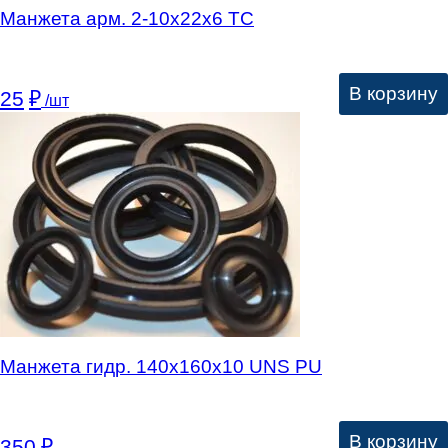
Манжета арм. 2-10х22х6 ТC
В корзину
25
₽
/шт
Манжета гидр. 140х160х10 UNS PU
В корзину
350
₽