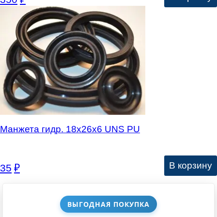
Манжета гидр. 18х26х6 UNS PU
В корзину
35
₽
ВЫГОДНАЯ ПОКУПКА