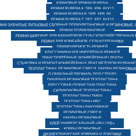
КЛИНОВЫЕ РЕМНИ RUBENA
РЕМНИ RUBENA А, SPA, XPA, AVX13
РЕМНИ RUBENA В, SPВ, ХPВ, ВХ
РЕМНИ RUBENA Z, SPZ, XPZ, AVX10
МНИ ЗУБЧАТЫЕ ЛИТЬЕВЫЕ СБОРНЫЕ ПОЛИУРЕТАНОВЫЕ И РЕЗИНОВЫЕ, 
РЕМНИ ПОЛИКЛИНОВЫЕ
РЕМНИ ШИРОКИЕ ДЛЯ ВАРИАТОРОВ СЕЛЬСКОХОЗЯЙСТВЕННЫХ
РЕМНИ ДЛЯ КОМБАЙНОВ, СЕЛЬХОЗТЕХНИКИ
ПРИМЕНЯЕМОСТЬ РЕМНЕЙ
КЛАССИФИКАЦИЯ ИМПОРТНЫХ РЕМНЕЙ
ТРАНСПОРТЁРНЫЕ (КОНВЕЙЕРНЫЕ) ЛЕНТЫ
СТЫКОВКА И РЕМОНТ КОНВЕЙЕРНЫХ ЛЕНТ МЕТОДОМ ВУЛКАНИ
ТЕХПЛАСТИНЫ, РЕЗИНОВЫЕ СМЕСИ, ШНУРЫ РЕЗИНОВЫ
П-ОБРАЗНЫЙ ПРОФИЛЬ ПОД СТЕКЛО
ПИЩЕВАЯ РЕЗИНОВАЯ ТЕХПЛАСТИНА
ПРЕССОВАЯ (ПОРИСТАЯ) ПЛАСТИНА
СИЛИКОНОВЫЕ ТЕХПЛАСТИНЫ
ТЕХПЛАСТИНЫ ТМКЩ
ТЕХПЛАСТИНЫ МБС
ТЕХПЛАСТИНЫ ВАКУУМНЫЕ
РЕЗИНОВЫЕ СМЕСИ
ШНУРЫ РЕЗИНОВЫЕ
КЛЕЙ УНИВЕРСАЛЬНЫЙ «88-LUXE»
КОВРЫ РЕЗИНОВЫЕ
ДИЭЛЕКТРИЧЕСКИЕ КОВРИКИ И ДОРОЖКИ