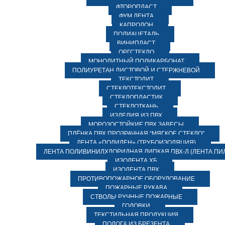
ФТОРОПЛАСТ
ФУМ ЛЕНТА
КАПРОЛОН
ПОЛИАЦЕТАЛЬ
ВИНИПЛАСТ
ОРГСТЕКЛО
МОНОЛИТНЫЙ ПОЛИКАРБОНАТ
ПОЛИУРЕТАН ЛИСТОВОЙ И СТЕРЖНЕВОЙ
ТЕКСТОЛИТ
СТЕКЛОТЕКСТОЛИТ
СТЕКЛОПЛАСТИК
СТЕКЛОТКАНЬ
ИЗДЕЛИЯ ИЗ ПВХ
МОРОЗОСТОЙКИЕ ПВХ ЗАВЕСЫ
ПЛЁНКА ПВХ ПРОЗРАЧНАЯ “МЯГКОЕ СТЕКЛО”
ЛЕНТА «ПОЛИЛЕН» (ТРУБОИЗОЛЯЦИЯ)
ЛЕНТА ПОЛИВИНИЛХЛОРИДНАЯ ЛИПКАЯ ПВХ-Л (ЛЕНТА ПИ
ИЗОЛЕНТА ХБ
ИЗОЛЕНТА ПВХ
ПРОТИВОПОЖАРНОЕ ОБОРУДОВАНИЕ
ПОЖАРНЫЕ РУКАВА
СТВОЛЫ РУЧНЫЕ ПОЖАРНЫЕ
ГОЛОВКИ
ТЕКСТИЛЬНАЯ ПРОДУКЦИЯ
ПОЛОГА ИЗ БРЕЗЕНТА