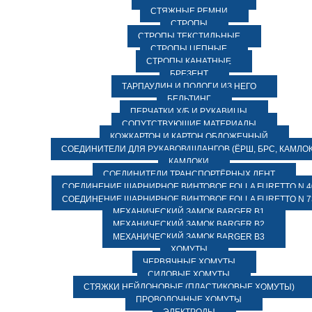
СТЯЖНЫЕ РЕМНИ
СТРОПЫ
СТРОПЫ ТЕКСТИЛЬНЫЕ
СТРОПЫ ЦЕПНЫЕ
СТРОПЫ КАНАТНЫЕ
БРЕЗЕНТ
ТАРПАУЛИН И ПОЛОГИ ИЗ НЕГО
БЕЛЬТИНГ
ПЕРЧАТКИ Х/Б И РУКАВИЦЫ
СОПУТСТВУЮЩИЕ МАТЕРИАЛЫ
КОЖКАРТОН И КАРТОН ОБЛОЖЕЧНЫЙ
СОЕДИНИТЕЛИ ДЛЯ РУКАВОВ/ШЛАНГОВ (ЁРШ, БРС, КАМЛОК
КАМЛОКИ
СОЕДИНИТЕЛИ ТРАНСПОРТЁРНЫХ ЛЕНТ
СОЕДИНЕНИЕ ШАРНИРНОЕ ВИНТОВОЕ FOLLA FURETTO N 4
СОЕДИНЕНИЕ ШАРНИРНОЕ ВИНТОВОЕ FOLLA FURETTO N 7
МЕХАНИЧЕСКИЙ ЗАМОК BARGER B1
МЕХАНИЧЕСКИЙ ЗАМОК BARGER B2
МЕХАНИЧЕСКИЙ ЗАМОК BARGER B3
ХОМУТЫ
ЧЕРВЯЧНЫЕ ХОМУТЫ
СИЛОВЫЕ ХОМУТЫ
СТЯЖКИ НЕЙЛОНОВЫЕ (ПЛАСТИКОВЫЕ ХОМУТЫ)
ПРОВОЛОЧНЫЕ ХОМУТЫ