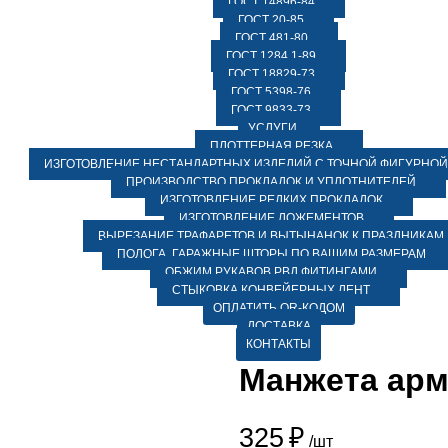
ГОСТ 14896-84
ГОСТ 20-85
ГОСТ 481-80
ГОСТ 1284.1-89
ГОСТ 18829-73
ГОСТ 5398-76
ГОСТ 9833-73
УСЛУГИ
ПЛОТТЕРНАЯ РЕЗКА
ИЗГОТОВЛЕНИЕ НЕСТАНДАРТНЫХ ИЗДЕЛИЙ С ТОЧНОЙ ФИГУРНОЙ
ПРОИЗВОДСТВО ПРОКЛАДОК И УПЛОТНИТЕЛЕЙ
ИЗГОТОВЛЕНИЕ РЕДКИХ ПРОКЛАДОК
ИЗГОТОВЛЕНИЕ ЛОЖЕМЕНТОВ
ВЫРЕЗАНИЕ ТРАФАРЕТОВ И ВЫТЫНАНОК К ПРАЗДНИКАМ
ПОЛОГА, ГАРАЖНЫЕ ШТОРЫ ПО ВАШИМ РАЗМЕРАМ
ОБЖИМ РУКАВОВ РВД ФИТИНГАМИ
СТЫКОВКА КОНВЕЙЕРНЫХ ЛЕНТ
ОПЛАТИТЬ QR-КОДОМ
ДОСТАВКА
КОНТАКТЫ
Манжета арм
325
₽
/шт