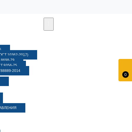
6
СТ 10362-2017)
8698-79
 9356-75
88889-2014
0
ДАВЛЕНИЯ