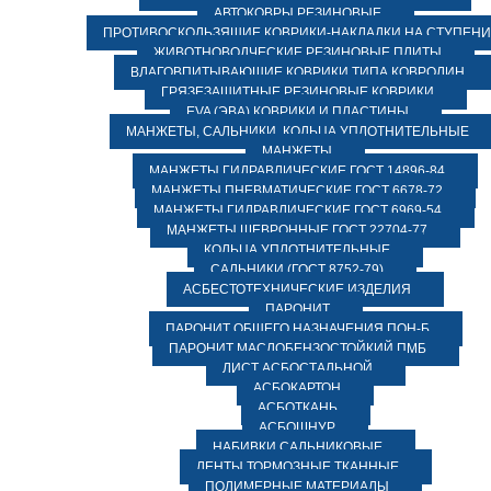
АВТОКОВРЫ РЕЗИНОВЫЕ
ПРОТИВОСКОЛЬЗЯЩИЕ КОВРИКИ-НАКЛАДКИ НА СТУПЕН
ЖИВОТНОВОДЧЕСКИЕ РЕЗИНОВЫЕ ПЛИТЫ
ВЛАГОВПИТЫВАЮЩИЕ КОВРИКИ ТИПА КОВРОЛИН
ГРЯЗЕЗАЩИТНЫЕ РЕЗИНОВЫЕ КОВРИКИ
EVA (ЭВА) КОВРИКИ И ПЛАСТИНЫ
МАНЖЕТЫ, САЛЬНИКИ, КОЛЬЦА УПЛОТНИТЕЛЬНЫЕ
МАНЖЕТЫ
МАНЖЕТЫ ГИДРАВЛИЧЕСКИЕ ГОСТ 14896-84
МАНЖЕТЫ ПНЕВМАТИЧЕСКИЕ ГОСТ 6678-72
МАНЖЕТЫ ГИДРАВЛИЧЕСКИЕ ГОСТ 6969-54
МАНЖЕТЫ ШЕВРОННЫЕ ГОСТ 22704-77
КОЛЬЦА УПЛОТНИТЕЛЬНЫЕ
САЛЬНИКИ (ГОСТ 8752-79)
АСБЕСТОТЕХНИЧЕСКИЕ ИЗДЕЛИЯ
ПАРОНИТ
ПАРОНИТ ОБЩЕГО НАЗНАЧЕНИЯ ПОН-Б
ПАРОНИТ МАСЛОБЕНЗОСТОЙКИЙ ПМБ
ЛИСТ АСБОСТАЛЬНОЙ
АСБОКАРТОН
АСБОТКАНЬ
АСБОШНУР
НАБИВКИ САЛЬНИКОВЫЕ
ЛЕНТЫ ТОРМОЗНЫЕ ТКАННЫЕ
ПОЛИМЕРНЫЕ МАТЕРИАЛЫ