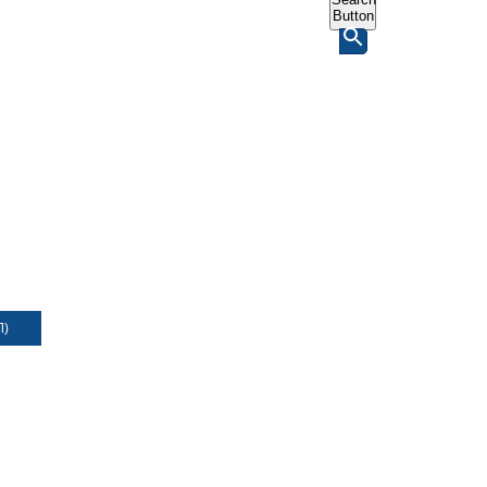
Button
Л)