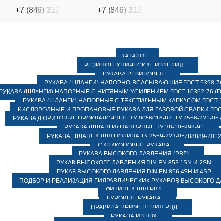
+
7
(
8
4
6
)
3
1
2
+
7
(
8
4
6
)
3
1
2
КАТАЛОГ
РЕЗИНОТЕХНИЧЕСКИЕ ИЗДЕЛИЯ
РУКАВА РЕЗИНОВЫЕ
РУКАВА (ШЛАНГИ) НАПОРНО-ВСАСЫВАЮЩИЕ ГОСТ 5398-7
РУКАВА (ШЛАНГИ) НАПОРНЫЕ С НИТЯНЫМ УСИЛЕНИЕМ ГОСТ 10362-76 (ГО
РУКАВА (ШЛАНГИ) НАПОРНЫЕ С ТЕКСТИЛЬНЫМ КАРКАСОМ ГОСТ 1
КИСЛОРОДНЫЕ И ПРОПАНОВЫЕ РУКАВА ДЛЯ ГАЗОВОЙ СВАРКИ ГОСТ
РУКАВА ДЮРИТОВЫЕ ПРОКЛАДОЧНЫЕ ТУ 0056016-87, ТУ 2556-221-057
РУКАВА (ШЛАНГИ) НАПОРНЫЕ ТУ 38-105998-91
РУКАВА, ШЛАНГИ ДЛЯ ПОЛИВА ТУ 2559-223-05788889-2012
СИЛИКОНОВЫЕ РУКАВА
РУКАВА ВЫСОКОГО ДАВЛЕНИЯ (РВД)
РУКАВ ВЫСОКОГО ДАВЛЕНИЯ DIN EN 853 1SN И 2SN
РУКАВ ВЫСОКОГО ДАВЛЕНИЯ DIN EN 856 4SH И 4SP
ПОДБОР И РЕАЛИЗАЦИЯ ГИДРАВЛИЧЕСКИХ РУКАВОВ ВЫСОКОГО 
ФИТИНГИ ДЛЯ РВД
БУРОВЫЕ РУКАВА
ПРАВИЛА ПРИМЕНЕНИЯ РВД
РУКАВА ИЗ ПВХ