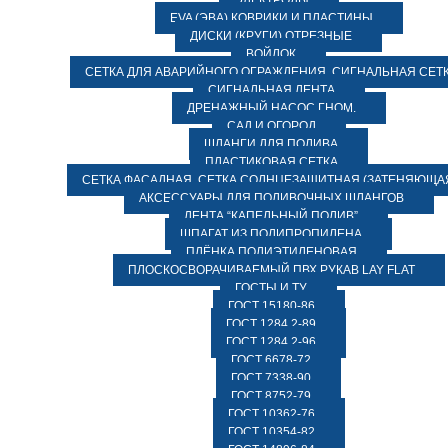
ЭЛЕКТРОДЫ
EVA (ЭВА) КОВРИКИ И ПЛАСТИНЫ
ДИСКИ (КРУГИ) ОТРЕЗНЫЕ
ВОЙЛОК
СЕТКА ДЛЯ АВАРИЙНОГО ОГРАЖДЕНИЯ, СИГНАЛЬНАЯ СЕТ
СИГНАЛЬНАЯ ЛЕНТА
ДРЕНАЖНЫЙ НАСОС ГНОМ.
САД И ОГОРОД
ШЛАНГИ ДЛЯ ПОЛИВА
ПЛАСТИКОВАЯ СЕТКА
СЕТКА ФАСАДНАЯ. СЕТКА СОЛНЦЕЗАЩИТНАЯ (ЗАТЕНЯЮЩАЯ
АКСЕССУАРЫ ДЛЯ ПОЛИВОЧНЫХ ШЛАНГОВ
ЛЕНТА “КАПЕЛЬНЫЙ ПОЛИВ”
ШПАГАТ ИЗ ПОЛИПРОПИЛЕНА
ПЛЁНКА ПОЛИЭТИЛЕНОВАЯ
ПЛОСКОСВОРАЧИВАЕМЫЙ ПВХ РУКАВ LAY FLAT
ГОСТЫ И ТУ
ГОСТ 15180-86
ГОСТ 1284.2-89
ГОСТ 1284.2-96
ГОСТ 6678-72
ГОСТ 7338-90
ГОСТ 8752-79
ГОСТ 10362-76
ГОСТ 10354-82