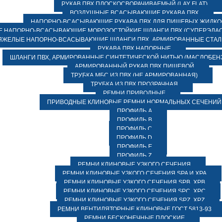
РУКАВ ПВХ ПЛОСКОСВОРАЧИВАЕМЫЙ (LAY FLAT)
ВОЗДУШНЫЕ ВСАСЫВАЮЩИЕ РУКАВА ПВХ
НАПОРНО-ВСАСЫВАЮЩИЕ РУКАВА ПВХ ДЛЯ ПИЩЕВЫХ ЖИДК
 НАПОРНО-ВСАСЫВАЮЩИЕ МОРОЗОСТОЙКИЕ ШЛАНГИ ПВХ (СУПЕРЭЛАС
ЯЖЕЛЫЕ НАПОРНО-ВСАСЫВАЮЩИЕ ШЛАНГИ ПВХ, АРМИРОВАННЫЕ СТА
РУКАВА ПВХ НАПОРНЫЕ
ШЛАНГИ ПВХ, АРМИРОВАННЫЕ СИНТЕТИЧЕСКОЙ НИТЬЮ (МАСЛОБЕН
АРМИРОВАННЫЙ РУКАВ ПВХ ПИЩЕВОЙ
ТРУБКА МБС ИЗ ПВХ (НЕ АРМИРОВАННАЯ)
ТРУБКА ИЗ ПВХ ПРОЗРАЧНАЯ
РЕМНИ ПРИВОДНЫЕ
ПРИВОДНЫЕ КЛИНОВЫЕ РЕМНИ НОРМАЛЬНЫХ СЕЧЕНИЙ
ПРОФИЛЬ A
ПРОФИЛЬ B
ПРОФИЛЬ C
ПРОФИЛЬ D
ПРОФИЛЬ E
ПРОФИЛЬ Z
РЕМНИ КЛИНОВЫЕ УЗКОГО СЕЧЕНИЯ
РЕМНИ КЛИНОВЫЕ УЗКОГО СЕЧЕНИЯ SPA И XPA
РЕМНИ КЛИНОВЫЕ УЗКОГО СЕЧЕНИЯ SPB, XPB
РЕМНИ КЛИНОВЫЕ УЗКОГО СЕЧЕНИЯ SPC, XPC
РЕМНИ КЛИНОВЫЕ УЗКОГО СЕЧЕНИЯ SPZ, XPZ
РЕМНИ ВЕНТИЛЯТОРНЫЕ КЛИНОВЫЕ ГОСТ 5813-93
РЕМНИ БЕСКОНЕЧНЫЕ ПЛОСКИЕ