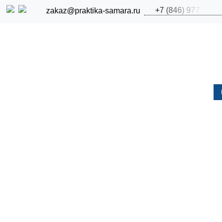
+
7
(
8
4
6
)
9
7
7
zakaz@praktika-samara.ru