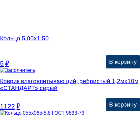
Кольцо 5,00х1,50
В корзину
5
₽
Коврик влаговпитывающий, ребристый 1,2мх10м
«СТАНДАРТ» серый
В корзину
1122
₽