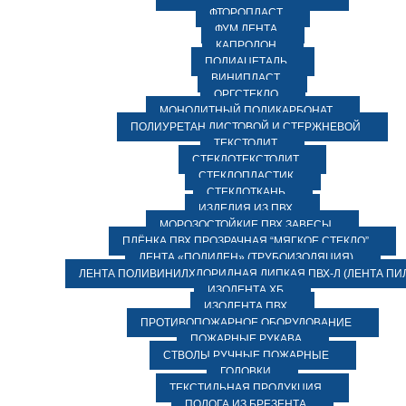
ФТОРОПЛАСТ
ФУМ ЛЕНТА
КАПРОЛОН
ПОЛИАЦЕТАЛЬ
ВИНИПЛАСТ
ОРГСТЕКЛО
МОНОЛИТНЫЙ ПОЛИКАРБОНАТ
ПОЛИУРЕТАН ЛИСТОВОЙ И СТЕРЖНЕВОЙ
ТЕКСТОЛИТ
СТЕКЛОТЕКСТОЛИТ
СТЕКЛОПЛАСТИК
СТЕКЛОТКАНЬ
ИЗДЕЛИЯ ИЗ ПВХ
МОРОЗОСТОЙКИЕ ПВХ ЗАВЕСЫ
ПЛЁНКА ПВХ ПРОЗРАЧНАЯ “МЯГКОЕ СТЕКЛО”
ЛЕНТА «ПОЛИЛЕН» (ТРУБОИЗОЛЯЦИЯ)
ЛЕНТА ПОЛИВИНИЛХЛОРИДНАЯ ЛИПКАЯ ПВХ-Л (ЛЕНТА ПИ
ИЗОЛЕНТА ХБ
ИЗОЛЕНТА ПВХ
ПРОТИВОПОЖАРНОЕ ОБОРУДОВАНИЕ
ПОЖАРНЫЕ РУКАВА
СТВОЛЫ РУЧНЫЕ ПОЖАРНЫЕ
ГОЛОВКИ
ТЕКСТИЛЬНАЯ ПРОДУКЦИЯ
ПОЛОГА ИЗ БРЕЗЕНТА