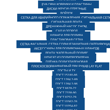
ЭЛЕКТРОДЫ
EVA (ЭВА) КОВРИКИ И ПЛАСТИНЫ
ДИСКИ (КРУГИ) ОТРЕЗНЫЕ
ВОЙЛОК
СЕТКА ДЛЯ АВАРИЙНОГО ОГРАЖДЕНИЯ, СИГНАЛЬНАЯ СЕТ
СИГНАЛЬНАЯ ЛЕНТА
ДРЕНАЖНЫЙ НАСОС ГНОМ.
САД И ОГОРОД
ШЛАНГИ ДЛЯ ПОЛИВА
ПЛАСТИКОВАЯ СЕТКА
СЕТКА ФАСАДНАЯ. СЕТКА СОЛНЦЕЗАЩИТНАЯ (ЗАТЕНЯЮЩАЯ
АКСЕССУАРЫ ДЛЯ ПОЛИВОЧНЫХ ШЛАНГОВ
ЛЕНТА “КАПЕЛЬНЫЙ ПОЛИВ”
ШПАГАТ ИЗ ПОЛИПРОПИЛЕНА
ПЛЁНКА ПОЛИЭТИЛЕНОВАЯ
ПЛОСКОСВОРАЧИВАЕМЫЙ ПВХ РУКАВ LAY FLAT
ГОСТЫ И ТУ
ГОСТ 15180-86
ГОСТ 1284.2-89
ГОСТ 1284.2-96
ГОСТ 6678-72
ГОСТ 7338-90
ГОСТ 8752-79
ГОСТ 10362-76
ГОСТ 10354-82