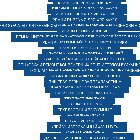
КЛИНОВЫЕ РЕМНИ RUBENA
РЕМНИ RUBENA А, SPA, XPA, AVX13
РЕМНИ RUBENA В, SPВ, ХPВ, ВХ
РЕМНИ RUBENA Z, SPZ, XPZ, AVX10
МНИ ЗУБЧАТЫЕ ЛИТЬЕВЫЕ СБОРНЫЕ ПОЛИУРЕТАНОВЫЕ И РЕЗИНОВЫЕ, 
РЕМНИ ПОЛИКЛИНОВЫЕ
РЕМНИ ШИРОКИЕ ДЛЯ ВАРИАТОРОВ СЕЛЬСКОХОЗЯЙСТВЕННЫХ
РЕМНИ ДЛЯ КОМБАЙНОВ, СЕЛЬХОЗТЕХНИКИ
ПРИМЕНЯЕМОСТЬ РЕМНЕЙ
КЛАССИФИКАЦИЯ ИМПОРТНЫХ РЕМНЕЙ
ТРАНСПОРТЁРНЫЕ (КОНВЕЙЕРНЫЕ) ЛЕНТЫ
СТЫКОВКА И РЕМОНТ КОНВЕЙЕРНЫХ ЛЕНТ МЕТОДОМ ВУЛКАНИ
ТЕХПЛАСТИНЫ, РЕЗИНОВЫЕ СМЕСИ, ШНУРЫ РЕЗИНОВЫ
П-ОБРАЗНЫЙ ПРОФИЛЬ ПОД СТЕКЛО
ПИЩЕВАЯ РЕЗИНОВАЯ ТЕХПЛАСТИНА
ПРЕССОВАЯ (ПОРИСТАЯ) ПЛАСТИНА
СИЛИКОНОВЫЕ ТЕХПЛАСТИНЫ
ТЕХПЛАСТИНЫ ТМКЩ
ТЕХПЛАСТИНЫ МБС
ТЕХПЛАСТИНЫ ВАКУУМНЫЕ
РЕЗИНОВЫЕ СМЕСИ
ШНУРЫ РЕЗИНОВЫЕ
КЛЕЙ УНИВЕРСАЛЬНЫЙ «88-LUXE»
КОВРЫ РЕЗИНОВЫЕ
ДИЭЛЕКТРИЧЕСКИЕ КОВРИКИ И ДОРОЖКИ