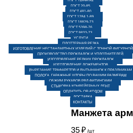
ГОСТ 14896-84
ГОСТ 20-85
ГОСТ 481-80
ГОСТ 1284.1-89
ГОСТ 18829-73
ГОСТ 5398-76
ГОСТ 9833-73
УСЛУГИ
ПЛОТТЕРНАЯ РЕЗКА
ИЗГОТОВЛЕНИЕ НЕСТАНДАРТНЫХ ИЗДЕЛИЙ С ТОЧНОЙ ФИГУРНОЙ
ПРОИЗВОДСТВО ПРОКЛАДОК И УПЛОТНИТЕЛЕЙ
ИЗГОТОВЛЕНИЕ РЕДКИХ ПРОКЛАДОК
ИЗГОТОВЛЕНИЕ ЛОЖЕМЕНТОВ
ВЫРЕЗАНИЕ ТРАФАРЕТОВ И ВЫТЫНАНОК К ПРАЗДНИКАМ
ПОЛОГА, ГАРАЖНЫЕ ШТОРЫ ПО ВАШИМ РАЗМЕРАМ
ОБЖИМ РУКАВОВ РВД ФИТИНГАМИ
СТЫКОВКА КОНВЕЙЕРНЫХ ЛЕНТ
ОПЛАТИТЬ QR-КОДОМ
ДОСТАВКА
КОНТАКТЫ
Манжета арм
35
₽
/шт