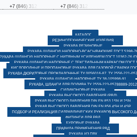
+
7
(
8
4
6
)
3
1
2
+
7
(
8
4
6
)
3
1
2
КАТАЛОГ
РЕЗИНОТЕХНИЧЕСКИЕ ИЗДЕЛИЯ
РУКАВА РЕЗИНОВЫЕ
РУКАВА (ШЛАНГИ) НАПОРНО-ВСАСЫВАЮЩИЕ ГОСТ 5398-7
РУКАВА (ШЛАНГИ) НАПОРНЫЕ С НИТЯНЫМ УСИЛЕНИЕМ ГОСТ 10362-76 (ГО
РУКАВА (ШЛАНГИ) НАПОРНЫЕ С ТЕКСТИЛЬНЫМ КАРКАСОМ ГОСТ 1
КИСЛОРОДНЫЕ И ПРОПАНОВЫЕ РУКАВА ДЛЯ ГАЗОВОЙ СВАРКИ ГОСТ
РУКАВА ДЮРИТОВЫЕ ПРОКЛАДОЧНЫЕ ТУ 0056016-87, ТУ 2556-221-057
РУКАВА (ШЛАНГИ) НАПОРНЫЕ ТУ 38-105998-91
РУКАВА, ШЛАНГИ ДЛЯ ПОЛИВА ТУ 2559-223-05788889-2012
СИЛИКОНОВЫЕ РУКАВА
РУКАВА ВЫСОКОГО ДАВЛЕНИЯ (РВД)
РУКАВ ВЫСОКОГО ДАВЛЕНИЯ DIN EN 853 1SN И 2SN
РУКАВ ВЫСОКОГО ДАВЛЕНИЯ DIN EN 856 4SH И 4SP
ПОДБОР И РЕАЛИЗАЦИЯ ГИДРАВЛИЧЕСКИХ РУКАВОВ ВЫСОКОГО 
ФИТИНГИ ДЛЯ РВД
БУРОВЫЕ РУКАВА
ПРАВИЛА ПРИМЕНЕНИЯ РВД
РУКАВА ИЗ ПВХ