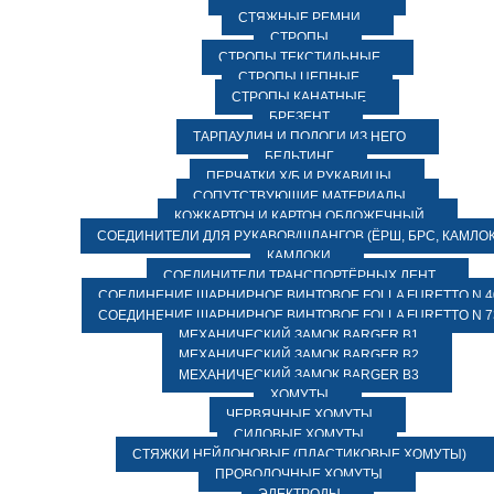
СТЯЖНЫЕ РЕМНИ
СТРОПЫ
СТРОПЫ ТЕКСТИЛЬНЫЕ
СТРОПЫ ЦЕПНЫЕ
СТРОПЫ КАНАТНЫЕ
БРЕЗЕНТ
ТАРПАУЛИН И ПОЛОГИ ИЗ НЕГО
БЕЛЬТИНГ
ПЕРЧАТКИ Х/Б И РУКАВИЦЫ
СОПУТСТВУЮЩИЕ МАТЕРИАЛЫ
КОЖКАРТОН И КАРТОН ОБЛОЖЕЧНЫЙ
СОЕДИНИТЕЛИ ДЛЯ РУКАВОВ/ШЛАНГОВ (ЁРШ, БРС, КАМЛОК
КАМЛОКИ
СОЕДИНИТЕЛИ ТРАНСПОРТЁРНЫХ ЛЕНТ
СОЕДИНЕНИЕ ШАРНИРНОЕ ВИНТОВОЕ FOLLA FURETTO N 4
СОЕДИНЕНИЕ ШАРНИРНОЕ ВИНТОВОЕ FOLLA FURETTO N 7
МЕХАНИЧЕСКИЙ ЗАМОК BARGER B1
МЕХАНИЧЕСКИЙ ЗАМОК BARGER B2
МЕХАНИЧЕСКИЙ ЗАМОК BARGER B3
ХОМУТЫ
ЧЕРВЯЧНЫЕ ХОМУТЫ
СИЛОВЫЕ ХОМУТЫ
СТЯЖКИ НЕЙЛОНОВЫЕ (ПЛАСТИКОВЫЕ ХОМУТЫ)
ПРОВОЛОЧНЫЕ ХОМУТЫ