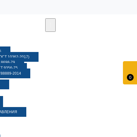
6
СТ 10362-2017)
8698-79
 9356-75
88889-2014
0
ДАВЛЕНИЯ