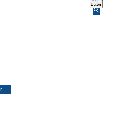
Button
Л)