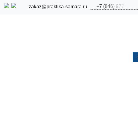
+
7
(
8
4
6
)
9
7
7
zakaz@praktika-samara.ru