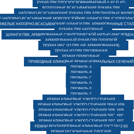
РУКАВ ПВХ ПЛОСКОСВОРАЧИВАЕМЫЙ (LAY FLAT)
ВОЗДУШНЫЕ ВСАСЫВАЮЩИЕ РУКАВА ПВХ
НАПОРНО-ВСАСЫВАЮЩИЕ РУКАВА ПВХ ДЛЯ ПИЩЕВЫХ ЖИДК
 НАПОРНО-ВСАСЫВАЮЩИЕ МОРОЗОСТОЙКИЕ ШЛАНГИ ПВХ (СУПЕРЭЛАС
ЯЖЕЛЫЕ НАПОРНО-ВСАСЫВАЮЩИЕ ШЛАНГИ ПВХ, АРМИРОВАННЫЕ СТА
РУКАВА ПВХ НАПОРНЫЕ
ШЛАНГИ ПВХ, АРМИРОВАННЫЕ СИНТЕТИЧЕСКОЙ НИТЬЮ (МАСЛОБЕН
АРМИРОВАННЫЙ РУКАВ ПВХ ПИЩЕВОЙ
ТРУБКА МБС ИЗ ПВХ (НЕ АРМИРОВАННАЯ)
ТРУБКА ИЗ ПВХ ПРОЗРАЧНАЯ
РЕМНИ ПРИВОДНЫЕ
ПРИВОДНЫЕ КЛИНОВЫЕ РЕМНИ НОРМАЛЬНЫХ СЕЧЕНИЙ
ПРОФИЛЬ A
ПРОФИЛЬ B
ПРОФИЛЬ C
ПРОФИЛЬ D
ПРОФИЛЬ E
ПРОФИЛЬ Z
РЕМНИ КЛИНОВЫЕ УЗКОГО СЕЧЕНИЯ
РЕМНИ КЛИНОВЫЕ УЗКОГО СЕЧЕНИЯ SPA И XPA
РЕМНИ КЛИНОВЫЕ УЗКОГО СЕЧЕНИЯ SPB, XPB
РЕМНИ КЛИНОВЫЕ УЗКОГО СЕЧЕНИЯ SPC, XPC
РЕМНИ КЛИНОВЫЕ УЗКОГО СЕЧЕНИЯ SPZ, XPZ
РЕМНИ ВЕНТИЛЯТОРНЫЕ КЛИНОВЫЕ ГОСТ 5813-93
РЕМНИ БЕСКОНЕЧНЫЕ ПЛОСКИЕ