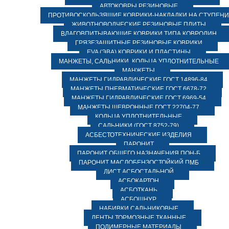
АВТОКОВРЫ РЕЗИНОВЫЕ
ПРОТИВОСКОЛЬЗЯЩИЕ КОВРИКИ-НАКЛАДКИ НА СТУПЕН
ЖИВОТНОВОДЧЕСКИЕ РЕЗИНОВЫЕ ПЛИТЫ
ВЛАГОВПИТЫВАЮЩИЕ КОВРИКИ ТИПА КОВРОЛИН
ГРЯЗЕЗАЩИТНЫЕ РЕЗИНОВЫЕ КОВРИКИ
EVA (ЭВА) КОВРИКИ И ПЛАСТИНЫ
МАНЖЕТЫ, САЛЬНИКИ, КОЛЬЦА УПЛОТНИТЕЛЬНЫЕ
МАНЖЕТЫ
МАНЖЕТЫ ГИДРАВЛИЧЕСКИЕ ГОСТ 14896-84
МАНЖЕТЫ ПНЕВМАТИЧЕСКИЕ ГОСТ 6678-72
МАНЖЕТЫ ГИДРАВЛИЧЕСКИЕ ГОСТ 6969-54
МАНЖЕТЫ ШЕВРОННЫЕ ГОСТ 22704-77
КОЛЬЦА УПЛОТНИТЕЛЬНЫЕ
САЛЬНИКИ (ГОСТ 8752-79)
АСБЕСТОТЕХНИЧЕСКИЕ ИЗДЕЛИЯ
ПАРОНИТ
ПАРОНИТ ОБЩЕГО НАЗНАЧЕНИЯ ПОН-Б
ПАРОНИТ МАСЛОБЕНЗОСТОЙКИЙ ПМБ
ЛИСТ АСБОСТАЛЬНОЙ
АСБОКАРТОН
АСБОТКАНЬ
АСБОШНУР
НАБИВКИ САЛЬНИКОВЫЕ
ЛЕНТЫ ТОРМОЗНЫЕ ТКАННЫЕ
ПОЛИМЕРНЫЕ МАТЕРИАЛЫ