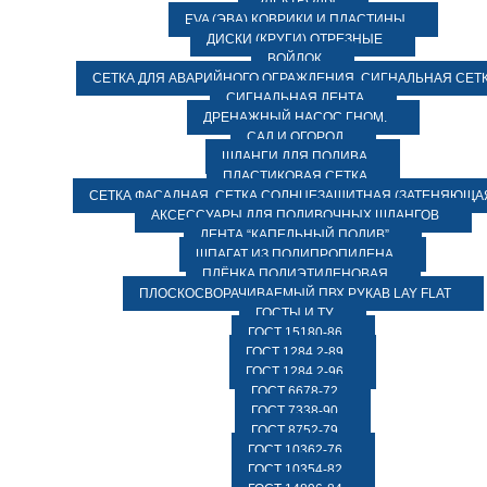
ЭЛЕКТРОДЫ
EVA (ЭВА) КОВРИКИ И ПЛАСТИНЫ
ДИСКИ (КРУГИ) ОТРЕЗНЫЕ
ВОЙЛОК
СЕТКА ДЛЯ АВАРИЙНОГО ОГРАЖДЕНИЯ, СИГНАЛЬНАЯ СЕТ
СИГНАЛЬНАЯ ЛЕНТА
ДРЕНАЖНЫЙ НАСОС ГНОМ.
САД И ОГОРОД
ШЛАНГИ ДЛЯ ПОЛИВА
ПЛАСТИКОВАЯ СЕТКА
СЕТКА ФАСАДНАЯ. СЕТКА СОЛНЦЕЗАЩИТНАЯ (ЗАТЕНЯЮЩАЯ
АКСЕССУАРЫ ДЛЯ ПОЛИВОЧНЫХ ШЛАНГОВ
ЛЕНТА “КАПЕЛЬНЫЙ ПОЛИВ”
ШПАГАТ ИЗ ПОЛИПРОПИЛЕНА
ПЛЁНКА ПОЛИЭТИЛЕНОВАЯ
ПЛОСКОСВОРАЧИВАЕМЫЙ ПВХ РУКАВ LAY FLAT
ГОСТЫ И ТУ
ГОСТ 15180-86
ГОСТ 1284.2-89
ГОСТ 1284.2-96
ГОСТ 6678-72
ГОСТ 7338-90
ГОСТ 8752-79
ГОСТ 10362-76
ГОСТ 10354-82