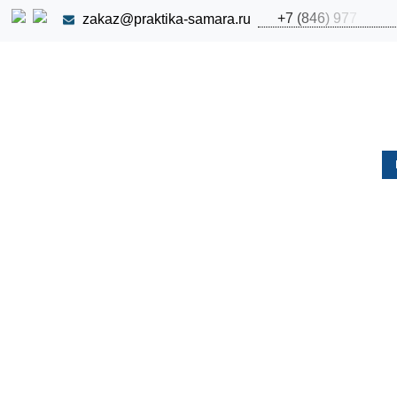
+
7
(
8
4
6
)
9
7
7
zakaz@praktika-samara.ru