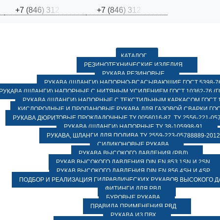
+
7
(
8
4
6
)
3
1
2
+
7
(
8
4
6
)
3
1
2
КАТАЛОГ
РЕЗИНОТЕХНИЧЕСКИЕ ИЗДЕЛИЯ
РУКАВА РЕЗИНОВЫЕ
РУКАВА (ШЛАНГИ) НАПОРНО-ВСАСЫВАЮЩИЕ ГОСТ 5398-7
РУКАВА (ШЛАНГИ) НАПОРНЫЕ С НИТЯНЫМ УСИЛЕНИЕМ ГОСТ 10362-76 (ГО
РУКАВА (ШЛАНГИ) НАПОРНЫЕ С ТЕКСТИЛЬНЫМ КАРКАСОМ ГОСТ 1
КИСЛОРОДНЫЕ И ПРОПАНОВЫЕ РУКАВА ДЛЯ ГАЗОВОЙ СВАРКИ ГОСТ
РУКАВА ДЮРИТОВЫЕ ПРОКЛАДОЧНЫЕ ТУ 0056016-87, ТУ 2556-221-057
РУКАВА (ШЛАНГИ) НАПОРНЫЕ ТУ 38-105998-91
РУКАВА, ШЛАНГИ ДЛЯ ПОЛИВА ТУ 2559-223-05788889-2012
СИЛИКОНОВЫЕ РУКАВА
РУКАВА ВЫСОКОГО ДАВЛЕНИЯ (РВД)
РУКАВ ВЫСОКОГО ДАВЛЕНИЯ DIN EN 853 1SN И 2SN
РУКАВ ВЫСОКОГО ДАВЛЕНИЯ DIN EN 856 4SH И 4SP
ПОДБОР И РЕАЛИЗАЦИЯ ГИДРАВЛИЧЕСКИХ РУКАВОВ ВЫСОКОГО 
ФИТИНГИ ДЛЯ РВД
БУРОВЫЕ РУКАВА
ПРАВИЛА ПРИМЕНЕНИЯ РВД
РУКАВА ИЗ ПВХ