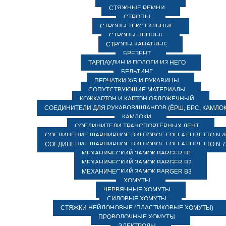
СТЯЖНЫЕ РЕМНИ
СТРОПЫ
СТРОПЫ ТЕКСТИЛЬНЫЕ
СТРОПЫ ЦЕПНЫЕ
СТРОПЫ КАНАТНЫЕ
БРЕЗЕНТ
ТАРПАУЛИН И ПОЛОГИ ИЗ НЕГО
БЕЛЬТИНГ
ПЕРЧАТКИ Х/Б И РУКАВИЦЫ
СОПУТСТВУЮЩИЕ МАТЕРИАЛЫ
КОЖКАРТОН И КАРТОН ОБЛОЖЕЧНЫЙ
СОЕДИНИТЕЛИ ДЛЯ РУКАВОВ/ШЛАНГОВ (ЁРШ, БРС, КАМЛОК
КАМЛОКИ
СОЕДИНИТЕЛИ ТРАНСПОРТЁРНЫХ ЛЕНТ
СОЕДИНЕНИЕ ШАРНИРНОЕ ВИНТОВОЕ FOLLA FURETTO N 4
СОЕДИНЕНИЕ ШАРНИРНОЕ ВИНТОВОЕ FOLLA FURETTO N 7
МЕХАНИЧЕСКИЙ ЗАМОК BARGER B1
МЕХАНИЧЕСКИЙ ЗАМОК BARGER B2
МЕХАНИЧЕСКИЙ ЗАМОК BARGER B3
ХОМУТЫ
ЧЕРВЯЧНЫЕ ХОМУТЫ
СИЛОВЫЕ ХОМУТЫ
СТЯЖКИ НЕЙЛОНОВЫЕ (ПЛАСТИКОВЫЕ ХОМУТЫ)
ПРОВОЛОЧНЫЕ ХОМУТЫ