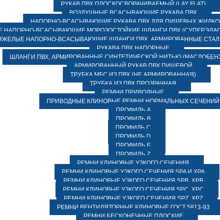
РУКАВ ПВХ ПЛОСКОСВОРАЧИВАЕМЫЙ (LAY FLAT)
ВОЗДУШНЫЕ ВСАСЫВАЮЩИЕ РУКАВА ПВХ
НАПОРНО-ВСАСЫВАЮЩИЕ РУКАВА ПВХ ДЛЯ ПИЩЕВЫХ ЖИДК
 НАПОРНО-ВСАСЫВАЮЩИЕ МОРОЗОСТОЙКИЕ ШЛАНГИ ПВХ (СУПЕРЭЛАС
ЯЖЕЛЫЕ НАПОРНО-ВСАСЫВАЮЩИЕ ШЛАНГИ ПВХ, АРМИРОВАННЫЕ СТА
РУКАВА ПВХ НАПОРНЫЕ
ШЛАНГИ ПВХ, АРМИРОВАННЫЕ СИНТЕТИЧЕСКОЙ НИТЬЮ (МАСЛОБЕН
АРМИРОВАННЫЙ РУКАВ ПВХ ПИЩЕВОЙ
ТРУБКА МБС ИЗ ПВХ (НЕ АРМИРОВАННАЯ)
ТРУБКА ИЗ ПВХ ПРОЗРАЧНАЯ
РЕМНИ ПРИВОДНЫЕ
ПРИВОДНЫЕ КЛИНОВЫЕ РЕМНИ НОРМАЛЬНЫХ СЕЧЕНИЙ
ПРОФИЛЬ A
ПРОФИЛЬ B
ПРОФИЛЬ C
ПРОФИЛЬ D
ПРОФИЛЬ E
ПРОФИЛЬ Z
РЕМНИ КЛИНОВЫЕ УЗКОГО СЕЧЕНИЯ
РЕМНИ КЛИНОВЫЕ УЗКОГО СЕЧЕНИЯ SPA И XPA
РЕМНИ КЛИНОВЫЕ УЗКОГО СЕЧЕНИЯ SPB, XPB
РЕМНИ КЛИНОВЫЕ УЗКОГО СЕЧЕНИЯ SPC, XPC
РЕМНИ КЛИНОВЫЕ УЗКОГО СЕЧЕНИЯ SPZ, XPZ
РЕМНИ ВЕНТИЛЯТОРНЫЕ КЛИНОВЫЕ ГОСТ 5813-93
РЕМНИ БЕСКОНЕЧНЫЕ ПЛОСКИЕ