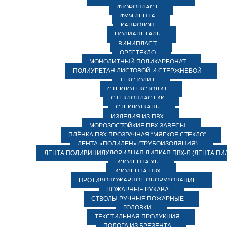
ФТОРОПЛАСТ
ФУМ ЛЕНТА
КАПРОЛОН
ПОЛИАЦЕТАЛЬ
ВИНИПЛАСТ
ОРГСТЕКЛО
МОНОЛИТНЫЙ ПОЛИКАРБОНАТ
ПОЛИУРЕТАН ЛИСТОВОЙ И СТЕРЖНЕВОЙ
ТЕКСТОЛИТ
СТЕКЛОТЕКСТОЛИТ
СТЕКЛОПЛАСТИК
СТЕКЛОТКАНЬ
ИЗДЕЛИЯ ИЗ ПВХ
МОРОЗОСТОЙКИЕ ПВХ ЗАВЕСЫ
ПЛЁНКА ПВХ ПРОЗРАЧНАЯ “МЯГКОЕ СТЕКЛО”
ЛЕНТА «ПОЛИЛЕН» (ТРУБОИЗОЛЯЦИЯ)
ЛЕНТА ПОЛИВИНИЛХЛОРИДНАЯ ЛИПКАЯ ПВХ-Л (ЛЕНТА ПИ
ИЗОЛЕНТА ХБ
ИЗОЛЕНТА ПВХ
ПРОТИВОПОЖАРНОЕ ОБОРУДОВАНИЕ
ПОЖАРНЫЕ РУКАВА
СТВОЛЫ РУЧНЫЕ ПОЖАРНЫЕ
ГОЛОВКИ
ТЕКСТИЛЬНАЯ ПРОДУКЦИЯ
ПОЛОГА ИЗ БРЕЗЕНТА