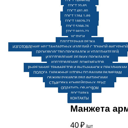
ГОСТ 14896-84
ГОСТ 20-85
ГОСТ 481-80
ГОСТ 1284.1-89
ГОСТ 18829-73
ГОСТ 5398-76
ГОСТ 9833-73
УСЛУГИ
ПЛОТТЕРНАЯ РЕЗКА
ИЗГОТОВЛЕНИЕ НЕСТАНДАРТНЫХ ИЗДЕЛИЙ С ТОЧНОЙ ФИГУРНОЙ
ПРОИЗВОДСТВО ПРОКЛАДОК И УПЛОТНИТЕЛЕЙ
ИЗГОТОВЛЕНИЕ РЕДКИХ ПРОКЛАДОК
ИЗГОТОВЛЕНИЕ ЛОЖЕМЕНТОВ
ВЫРЕЗАНИЕ ТРАФАРЕТОВ И ВЫТЫНАНОК К ПРАЗДНИКАМ
ПОЛОГА, ГАРАЖНЫЕ ШТОРЫ ПО ВАШИМ РАЗМЕРАМ
ОБЖИМ РУКАВОВ РВД ФИТИНГАМИ
СТЫКОВКА КОНВЕЙЕРНЫХ ЛЕНТ
ОПЛАТИТЬ QR-КОДОМ
ДОСТАВКА
КОНТАКТЫ
Манжета арм
40
₽
/шт