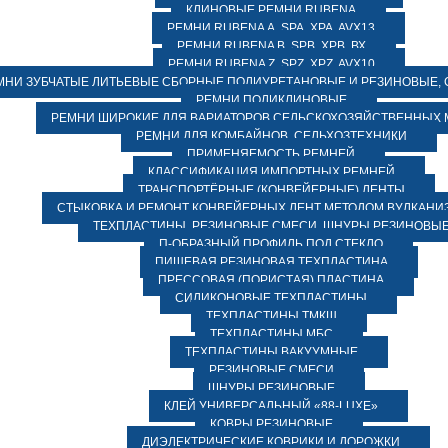
КЛИНОВЫЕ РЕМНИ RUBENA
РЕМНИ RUBENA А, SPA, XPA, AVX13
РЕМНИ RUBENA В, SPВ, ХPВ, ВХ
РЕМНИ RUBENA Z, SPZ, XPZ, AVX10
МНИ ЗУБЧАТЫЕ ЛИТЬЕВЫЕ СБОРНЫЕ ПОЛИУРЕТАНОВЫЕ И РЕЗИНОВЫЕ, 
РЕМНИ ПОЛИКЛИНОВЫЕ
РЕМНИ ШИРОКИЕ ДЛЯ ВАРИАТОРОВ СЕЛЬСКОХОЗЯЙСТВЕННЫХ
РЕМНИ ДЛЯ КОМБАЙНОВ, СЕЛЬХОЗТЕХНИКИ
ПРИМЕНЯЕМОСТЬ РЕМНЕЙ
КЛАССИФИКАЦИЯ ИМПОРТНЫХ РЕМНЕЙ
ТРАНСПОРТЁРНЫЕ (КОНВЕЙЕРНЫЕ) ЛЕНТЫ
СТЫКОВКА И РЕМОНТ КОНВЕЙЕРНЫХ ЛЕНТ МЕТОДОМ ВУЛКАНИ
ТЕХПЛАСТИНЫ, РЕЗИНОВЫЕ СМЕСИ, ШНУРЫ РЕЗИНОВЫ
П-ОБРАЗНЫЙ ПРОФИЛЬ ПОД СТЕКЛО
ПИЩЕВАЯ РЕЗИНОВАЯ ТЕХПЛАСТИНА
ПРЕССОВАЯ (ПОРИСТАЯ) ПЛАСТИНА
СИЛИКОНОВЫЕ ТЕХПЛАСТИНЫ
ТЕХПЛАСТИНЫ ТМКЩ
ТЕХПЛАСТИНЫ МБС
ТЕХПЛАСТИНЫ ВАКУУМНЫЕ
РЕЗИНОВЫЕ СМЕСИ
ШНУРЫ РЕЗИНОВЫЕ
КЛЕЙ УНИВЕРСАЛЬНЫЙ «88-LUXE»
КОВРЫ РЕЗИНОВЫЕ
ДИЭЛЕКТРИЧЕСКИЕ КОВРИКИ И ДОРОЖКИ