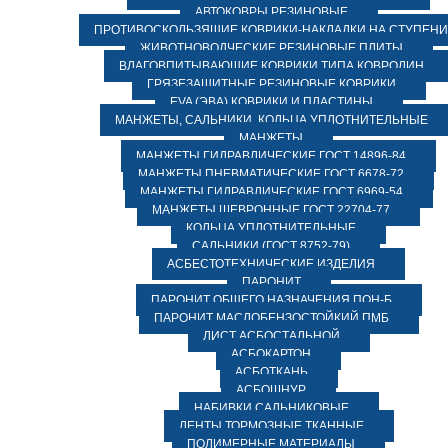
АВТОКОВРЫ РЕЗИНОВЫЕ
ПРОТИВОСКОЛЬЗЯЩИЕ КОВРИКИ-НАКЛАДКИ НА СТУПЕН
ЖИВОТНОВОДЧЕСКИЕ РЕЗИНОВЫЕ ПЛИТЫ
ВЛАГОВПИТЫВАЮЩИЕ КОВРИКИ ТИПА КОВРОЛИН
ГРЯЗЕЗАЩИТНЫЕ РЕЗИНОВЫЕ КОВРИКИ
EVA (ЭВА) КОВРИКИ И ПЛАСТИНЫ
МАНЖЕТЫ, САЛЬНИКИ, КОЛЬЦА УПЛОТНИТЕЛЬНЫЕ
МАНЖЕТЫ
МАНЖЕТЫ ГИДРАВЛИЧЕСКИЕ ГОСТ 14896-84
МАНЖЕТЫ ПНЕВМАТИЧЕСКИЕ ГОСТ 6678-72
МАНЖЕТЫ ГИДРАВЛИЧЕСКИЕ ГОСТ 6969-54
МАНЖЕТЫ ШЕВРОННЫЕ ГОСТ 22704-77
КОЛЬЦА УПЛОТНИТЕЛЬНЫЕ
САЛЬНИКИ (ГОСТ 8752-79)
АСБЕСТОТЕХНИЧЕСКИЕ ИЗДЕЛИЯ
ПАРОНИТ
ПАРОНИТ ОБЩЕГО НАЗНАЧЕНИЯ ПОН-Б
ПАРОНИТ МАСЛОБЕНЗОСТОЙКИЙ ПМБ
ЛИСТ АСБОСТАЛЬНОЙ
АСБОКАРТОН
АСБОТКАНЬ
АСБОШНУР
НАБИВКИ САЛЬНИКОВЫЕ
ЛЕНТЫ ТОРМОЗНЫЕ ТКАННЫЕ
ПОЛИМЕРНЫЕ МАТЕРИАЛЫ