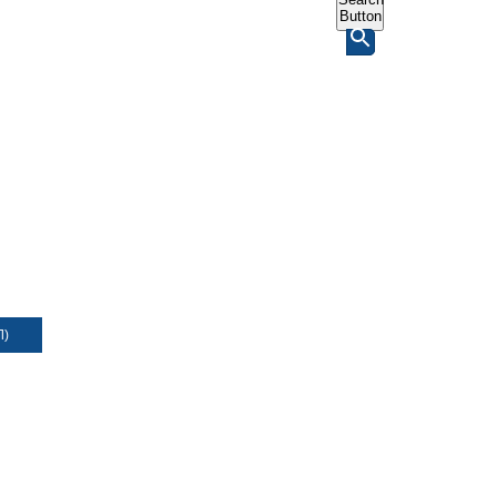
Button
Л)