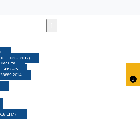
6
СТ 10362-2017)
8698-79
 9356-75
88889-2014
0
ДАВЛЕНИЯ