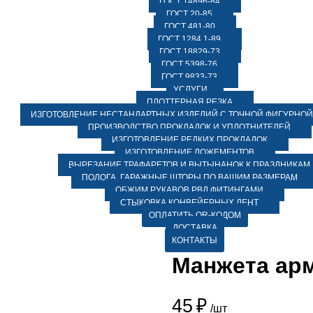
ГОСТ 14896-84
ГОСТ 20-85
ГОСТ 481-80
ГОСТ 1284.1-89
ГОСТ 18829-73
ГОСТ 5398-76
ГОСТ 9833-73
УСЛУГИ
ПЛОТТЕРНАЯ РЕЗКА
ИЗГОТОВЛЕНИЕ НЕСТАНДАРТНЫХ ИЗДЕЛИЙ С ТОЧНОЙ ФИГУРНОЙ
ПРОИЗВОДСТВО ПРОКЛАДОК И УПЛОТНИТЕЛЕЙ
ИЗГОТОВЛЕНИЕ РЕДКИХ ПРОКЛАДОК
ИЗГОТОВЛЕНИЕ ЛОЖЕМЕНТОВ
ВЫРЕЗАНИЕ ТРАФАРЕТОВ И ВЫТЫНАНОК К ПРАЗДНИКАМ
ПОЛОГА, ГАРАЖНЫЕ ШТОРЫ ПО ВАШИМ РАЗМЕРАМ
ОБЖИМ РУКАВОВ РВД ФИТИНГАМИ
СТЫКОВКА КОНВЕЙЕРНЫХ ЛЕНТ
ОПЛАТИТЬ QR-КОДОМ
ДОСТАВКА
КОНТАКТЫ
Манжета арм
45
₽
/шт