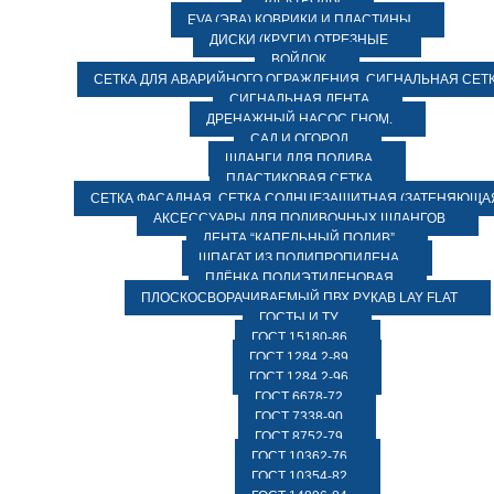
ЭЛЕКТРОДЫ
EVA (ЭВА) КОВРИКИ И ПЛАСТИНЫ
ДИСКИ (КРУГИ) ОТРЕЗНЫЕ
ВОЙЛОК
СЕТКА ДЛЯ АВАРИЙНОГО ОГРАЖДЕНИЯ, СИГНАЛЬНАЯ СЕТ
СИГНАЛЬНАЯ ЛЕНТА
ДРЕНАЖНЫЙ НАСОС ГНОМ.
САД И ОГОРОД
ШЛАНГИ ДЛЯ ПОЛИВА
ПЛАСТИКОВАЯ СЕТКА
СЕТКА ФАСАДНАЯ. СЕТКА СОЛНЦЕЗАЩИТНАЯ (ЗАТЕНЯЮЩАЯ
АКСЕССУАРЫ ДЛЯ ПОЛИВОЧНЫХ ШЛАНГОВ
ЛЕНТА “КАПЕЛЬНЫЙ ПОЛИВ”
ШПАГАТ ИЗ ПОЛИПРОПИЛЕНА
ПЛЁНКА ПОЛИЭТИЛЕНОВАЯ
ПЛОСКОСВОРАЧИВАЕМЫЙ ПВХ РУКАВ LAY FLAT
ГОСТЫ И ТУ
ГОСТ 15180-86
ГОСТ 1284.2-89
ГОСТ 1284.2-96
ГОСТ 6678-72
ГОСТ 7338-90
ГОСТ 8752-79
ГОСТ 10362-76
ГОСТ 10354-82