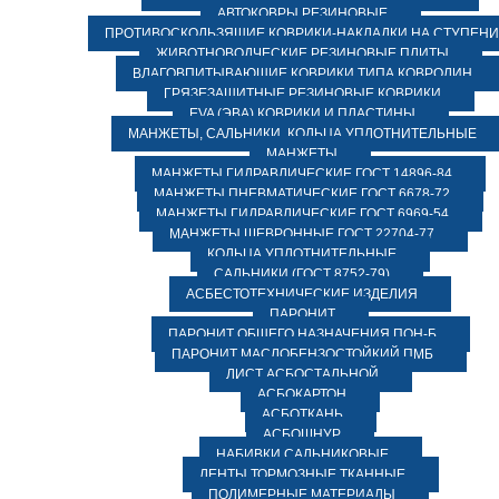
АВТОКОВРЫ РЕЗИНОВЫЕ
ПРОТИВОСКОЛЬЗЯЩИЕ КОВРИКИ-НАКЛАДКИ НА СТУПЕН
ЖИВОТНОВОДЧЕСКИЕ РЕЗИНОВЫЕ ПЛИТЫ
ВЛАГОВПИТЫВАЮЩИЕ КОВРИКИ ТИПА КОВРОЛИН
ГРЯЗЕЗАЩИТНЫЕ РЕЗИНОВЫЕ КОВРИКИ
EVA (ЭВА) КОВРИКИ И ПЛАСТИНЫ
МАНЖЕТЫ, САЛЬНИКИ, КОЛЬЦА УПЛОТНИТЕЛЬНЫЕ
МАНЖЕТЫ
МАНЖЕТЫ ГИДРАВЛИЧЕСКИЕ ГОСТ 14896-84
МАНЖЕТЫ ПНЕВМАТИЧЕСКИЕ ГОСТ 6678-72
МАНЖЕТЫ ГИДРАВЛИЧЕСКИЕ ГОСТ 6969-54
МАНЖЕТЫ ШЕВРОННЫЕ ГОСТ 22704-77
КОЛЬЦА УПЛОТНИТЕЛЬНЫЕ
САЛЬНИКИ (ГОСТ 8752-79)
АСБЕСТОТЕХНИЧЕСКИЕ ИЗДЕЛИЯ
ПАРОНИТ
ПАРОНИТ ОБЩЕГО НАЗНАЧЕНИЯ ПОН-Б
ПАРОНИТ МАСЛОБЕНЗОСТОЙКИЙ ПМБ
ЛИСТ АСБОСТАЛЬНОЙ
АСБОКАРТОН
АСБОТКАНЬ
АСБОШНУР
НАБИВКИ САЛЬНИКОВЫЕ
ЛЕНТЫ ТОРМОЗНЫЕ ТКАННЫЕ
ПОЛИМЕРНЫЕ МАТЕРИАЛЫ