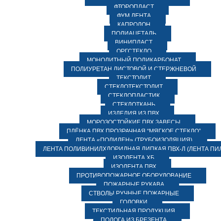
ФТОРОПЛАСТ
ФУМ ЛЕНТА
КАПРОЛОН
ПОЛИАЦЕТАЛЬ
ВИНИПЛАСТ
ОРГСТЕКЛО
МОНОЛИТНЫЙ ПОЛИКАРБОНАТ
ПОЛИУРЕТАН ЛИСТОВОЙ И СТЕРЖНЕВОЙ
ТЕКСТОЛИТ
СТЕКЛОТЕКСТОЛИТ
СТЕКЛОПЛАСТИК
СТЕКЛОТКАНЬ
ИЗДЕЛИЯ ИЗ ПВХ
МОРОЗОСТОЙКИЕ ПВХ ЗАВЕСЫ
ПЛЁНКА ПВХ ПРОЗРАЧНАЯ “МЯГКОЕ СТЕКЛО”
ЛЕНТА «ПОЛИЛЕН» (ТРУБОИЗОЛЯЦИЯ)
ЛЕНТА ПОЛИВИНИЛХЛОРИДНАЯ ЛИПКАЯ ПВХ-Л (ЛЕНТА ПИ
ИЗОЛЕНТА ХБ
ИЗОЛЕНТА ПВХ
ПРОТИВОПОЖАРНОЕ ОБОРУДОВАНИЕ
ПОЖАРНЫЕ РУКАВА
СТВОЛЫ РУЧНЫЕ ПОЖАРНЫЕ
ГОЛОВКИ
ТЕКСТИЛЬНАЯ ПРОДУКЦИЯ
ПОЛОГА ИЗ БРЕЗЕНТА