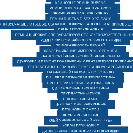
КЛИНОВЫЕ РЕМНИ RUBENA
РЕМНИ RUBENA А, SPA, XPA, AVX13
РЕМНИ RUBENA В, SPВ, ХPВ, ВХ
РЕМНИ RUBENA Z, SPZ, XPZ, AVX10
МНИ ЗУБЧАТЫЕ ЛИТЬЕВЫЕ СБОРНЫЕ ПОЛИУРЕТАНОВЫЕ И РЕЗИНОВЫЕ, 
РЕМНИ ПОЛИКЛИНОВЫЕ
РЕМНИ ШИРОКИЕ ДЛЯ ВАРИАТОРОВ СЕЛЬСКОХОЗЯЙСТВЕННЫХ
РЕМНИ ДЛЯ КОМБАЙНОВ, СЕЛЬХОЗТЕХНИКИ
ПРИМЕНЯЕМОСТЬ РЕМНЕЙ
КЛАССИФИКАЦИЯ ИМПОРТНЫХ РЕМНЕЙ
ТРАНСПОРТЁРНЫЕ (КОНВЕЙЕРНЫЕ) ЛЕНТЫ
СТЫКОВКА И РЕМОНТ КОНВЕЙЕРНЫХ ЛЕНТ МЕТОДОМ ВУЛКАНИ
ТЕХПЛАСТИНЫ, РЕЗИНОВЫЕ СМЕСИ, ШНУРЫ РЕЗИНОВЫ
П-ОБРАЗНЫЙ ПРОФИЛЬ ПОД СТЕКЛО
ПИЩЕВАЯ РЕЗИНОВАЯ ТЕХПЛАСТИНА
ПРЕССОВАЯ (ПОРИСТАЯ) ПЛАСТИНА
СИЛИКОНОВЫЕ ТЕХПЛАСТИНЫ
ТЕХПЛАСТИНЫ ТМКЩ
ТЕХПЛАСТИНЫ МБС
ТЕХПЛАСТИНЫ ВАКУУМНЫЕ
РЕЗИНОВЫЕ СМЕСИ
ШНУРЫ РЕЗИНОВЫЕ
КЛЕЙ УНИВЕРСАЛЬНЫЙ «88-LUXE»
КОВРЫ РЕЗИНОВЫЕ
ДИЭЛЕКТРИЧЕСКИЕ КОВРИКИ И ДОРОЖКИ