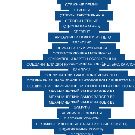
СТЯЖНЫЕ РЕМНИ
СТРОПЫ
СТРОПЫ ТЕКСТИЛЬНЫЕ
СТРОПЫ ЦЕПНЫЕ
СТРОПЫ КАНАТНЫЕ
БРЕЗЕНТ
ТАРПАУЛИН И ПОЛОГИ ИЗ НЕГО
БЕЛЬТИНГ
ПЕРЧАТКИ Х/Б И РУКАВИЦЫ
СОПУТСТВУЮЩИЕ МАТЕРИАЛЫ
КОЖКАРТОН И КАРТОН ОБЛОЖЕЧНЫЙ
СОЕДИНИТЕЛИ ДЛЯ РУКАВОВ/ШЛАНГОВ (ЁРШ, БРС, КАМЛОК
КАМЛОКИ
СОЕДИНИТЕЛИ ТРАНСПОРТЁРНЫХ ЛЕНТ
СОЕДИНЕНИЕ ШАРНИРНОЕ ВИНТОВОЕ FOLLA FURETTO N 4
СОЕДИНЕНИЕ ШАРНИРНОЕ ВИНТОВОЕ FOLLA FURETTO N 7
МЕХАНИЧЕСКИЙ ЗАМОК BARGER B1
МЕХАНИЧЕСКИЙ ЗАМОК BARGER B2
МЕХАНИЧЕСКИЙ ЗАМОК BARGER B3
ХОМУТЫ
ЧЕРВЯЧНЫЕ ХОМУТЫ
СИЛОВЫЕ ХОМУТЫ
СТЯЖКИ НЕЙЛОНОВЫЕ (ПЛАСТИКОВЫЕ ХОМУТЫ)
ПРОВОЛОЧНЫЕ ХОМУТЫ