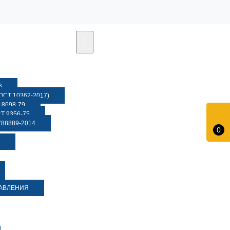
6
СТ 10362-2017)
8698-79
 9356-75
88889-2014
0
ДАВЛЕНИЯ