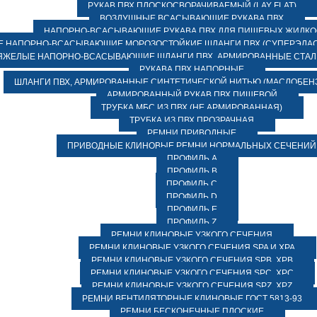
РУКАВ ПВХ ПЛОСКОСВОРАЧИВАЕМЫЙ (LAY FLAT)
ВОЗДУШНЫЕ ВСАСЫВАЮЩИЕ РУКАВА ПВХ
НАПОРНО-ВСАСЫВАЮЩИЕ РУКАВА ПВХ ДЛЯ ПИЩЕВЫХ ЖИДК
 НАПОРНО-ВСАСЫВАЮЩИЕ МОРОЗОСТОЙКИЕ ШЛАНГИ ПВХ (СУПЕРЭЛАС
ЯЖЕЛЫЕ НАПОРНО-ВСАСЫВАЮЩИЕ ШЛАНГИ ПВХ, АРМИРОВАННЫЕ СТА
РУКАВА ПВХ НАПОРНЫЕ
ШЛАНГИ ПВХ, АРМИРОВАННЫЕ СИНТЕТИЧЕСКОЙ НИТЬЮ (МАСЛОБЕН
АРМИРОВАННЫЙ РУКАВ ПВХ ПИЩЕВОЙ
ТРУБКА МБС ИЗ ПВХ (НЕ АРМИРОВАННАЯ)
ТРУБКА ИЗ ПВХ ПРОЗРАЧНАЯ
РЕМНИ ПРИВОДНЫЕ
ПРИВОДНЫЕ КЛИНОВЫЕ РЕМНИ НОРМАЛЬНЫХ СЕЧЕНИЙ
ПРОФИЛЬ A
ПРОФИЛЬ B
ПРОФИЛЬ C
ПРОФИЛЬ D
ПРОФИЛЬ E
ПРОФИЛЬ Z
РЕМНИ КЛИНОВЫЕ УЗКОГО СЕЧЕНИЯ
РЕМНИ КЛИНОВЫЕ УЗКОГО СЕЧЕНИЯ SPA И XPA
РЕМНИ КЛИНОВЫЕ УЗКОГО СЕЧЕНИЯ SPB, XPB
РЕМНИ КЛИНОВЫЕ УЗКОГО СЕЧЕНИЯ SPC, XPC
РЕМНИ КЛИНОВЫЕ УЗКОГО СЕЧЕНИЯ SPZ, XPZ
РЕМНИ ВЕНТИЛЯТОРНЫЕ КЛИНОВЫЕ ГОСТ 5813-93
РЕМНИ БЕСКОНЕЧНЫЕ ПЛОСКИЕ