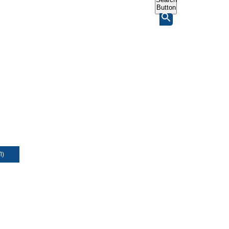
Button
Л)