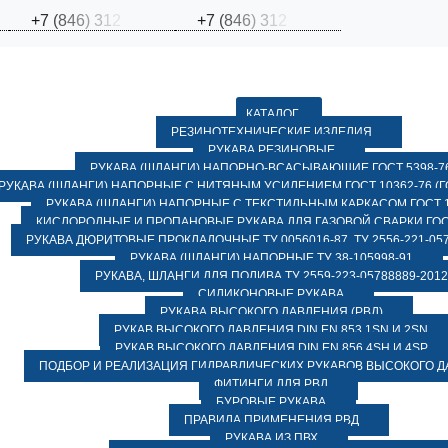
+
7
(
8
4
6
)
3
1
2
+
7
(
8
4
6
)
3
1
2
КАТАЛОГ
РЕЗИНОТЕХНИЧЕСКИЕ ИЗДЕЛИЯ
РУКАВА РЕЗИНОВЫЕ
РУКАВА (ШЛАНГИ) НАПОРНО-ВСАСЫВАЮЩИЕ ГОСТ 5398-7
РУКАВА (ШЛАНГИ) НАПОРНЫЕ С НИТЯНЫМ УСИЛЕНИЕМ ГОСТ 10362-76 (ГО
РУКАВА (ШЛАНГИ) НАПОРНЫЕ С ТЕКСТИЛЬНЫМ КАРКАСОМ ГОСТ 1
КИСЛОРОДНЫЕ И ПРОПАНОВЫЕ РУКАВА ДЛЯ ГАЗОВОЙ СВАРКИ ГОСТ
РУКАВА ДЮРИТОВЫЕ ПРОКЛАДОЧНЫЕ ТУ 0056016-87, ТУ 2556-221-057
РУКАВА (ШЛАНГИ) НАПОРНЫЕ ТУ 38-105998-91
РУКАВА, ШЛАНГИ ДЛЯ ПОЛИВА ТУ 2559-223-05788889-2012
СИЛИКОНОВЫЕ РУКАВА
РУКАВА ВЫСОКОГО ДАВЛЕНИЯ (РВД)
РУКАВ ВЫСОКОГО ДАВЛЕНИЯ DIN EN 853 1SN И 2SN
РУКАВ ВЫСОКОГО ДАВЛЕНИЯ DIN EN 856 4SH И 4SP
ПОДБОР И РЕАЛИЗАЦИЯ ГИДРАВЛИЧЕСКИХ РУКАВОВ ВЫСОКОГО 
ФИТИНГИ ДЛЯ РВД
БУРОВЫЕ РУКАВА
ПРАВИЛА ПРИМЕНЕНИЯ РВД
РУКАВА ИЗ ПВХ