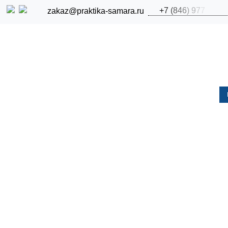
+
7
(
8
4
6
)
9
7
7
zakaz@praktika-samara.ru