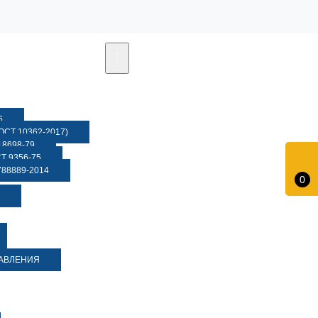
6
СТ 10362-2017)
8698-79
 9356-75
88889-2014
0
ДАВЛЕНИЯ