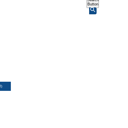
Button
Л)