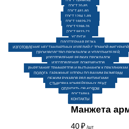
ГОСТ 14896-84
ГОСТ 20-85
ГОСТ 481-80
ГОСТ 1284.1-89
ГОСТ 18829-73
ГОСТ 5398-76
ГОСТ 9833-73
УСЛУГИ
ПЛОТТЕРНАЯ РЕЗКА
ИЗГОТОВЛЕНИЕ НЕСТАНДАРТНЫХ ИЗДЕЛИЙ С ТОЧНОЙ ФИГУРНОЙ
ПРОИЗВОДСТВО ПРОКЛАДОК И УПЛОТНИТЕЛЕЙ
ИЗГОТОВЛЕНИЕ РЕДКИХ ПРОКЛАДОК
ИЗГОТОВЛЕНИЕ ЛОЖЕМЕНТОВ
ВЫРЕЗАНИЕ ТРАФАРЕТОВ И ВЫТЫНАНОК К ПРАЗДНИКАМ
ПОЛОГА, ГАРАЖНЫЕ ШТОРЫ ПО ВАШИМ РАЗМЕРАМ
ОБЖИМ РУКАВОВ РВД ФИТИНГАМИ
СТЫКОВКА КОНВЕЙЕРНЫХ ЛЕНТ
ОПЛАТИТЬ QR-КОДОМ
ДОСТАВКА
КОНТАКТЫ
Манжета арм
40
₽
/шт