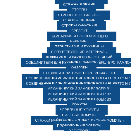
СТЯЖНЫЕ РЕМНИ
СТРОПЫ
СТРОПЫ ТЕКСТИЛЬНЫЕ
СТРОПЫ ЦЕПНЫЕ
СТРОПЫ КАНАТНЫЕ
БРЕЗЕНТ
ТАРПАУЛИН И ПОЛОГИ ИЗ НЕГО
БЕЛЬТИНГ
ПЕРЧАТКИ Х/Б И РУКАВИЦЫ
СОПУТСТВУЮЩИЕ МАТЕРИАЛЫ
КОЖКАРТОН И КАРТОН ОБЛОЖЕЧНЫЙ
СОЕДИНИТЕЛИ ДЛЯ РУКАВОВ/ШЛАНГОВ (ЁРШ, БРС, КАМЛОК
КАМЛОКИ
СОЕДИНИТЕЛИ ТРАНСПОРТЁРНЫХ ЛЕНТ
СОЕДИНЕНИЕ ШАРНИРНОЕ ВИНТОВОЕ FOLLA FURETTO N 4
СОЕДИНЕНИЕ ШАРНИРНОЕ ВИНТОВОЕ FOLLA FURETTO N 7
МЕХАНИЧЕСКИЙ ЗАМОК BARGER B1
МЕХАНИЧЕСКИЙ ЗАМОК BARGER B2
МЕХАНИЧЕСКИЙ ЗАМОК BARGER B3
ХОМУТЫ
ЧЕРВЯЧНЫЕ ХОМУТЫ
СИЛОВЫЕ ХОМУТЫ
СТЯЖКИ НЕЙЛОНОВЫЕ (ПЛАСТИКОВЫЕ ХОМУТЫ)
ПРОВОЛОЧНЫЕ ХОМУТЫ