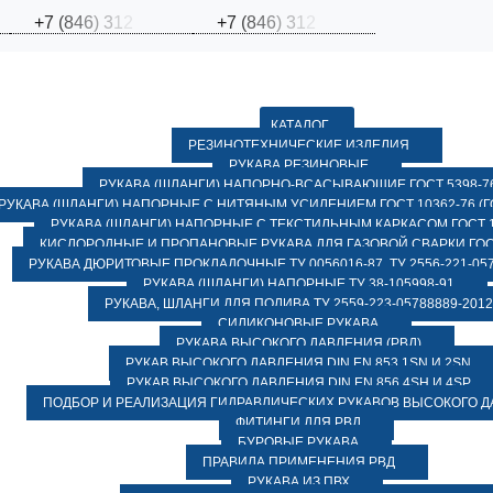
+
7
(
8
4
6
)
3
1
2
+
7
(
8
4
6
)
3
1
2
КАТАЛОГ
РЕЗИНОТЕХНИЧЕСКИЕ ИЗДЕЛИЯ
РУКАВА РЕЗИНОВЫЕ
РУКАВА (ШЛАНГИ) НАПОРНО-ВСАСЫВАЮЩИЕ ГОСТ 5398-7
РУКАВА (ШЛАНГИ) НАПОРНЫЕ С НИТЯНЫМ УСИЛЕНИЕМ ГОСТ 10362-76 (ГО
РУКАВА (ШЛАНГИ) НАПОРНЫЕ С ТЕКСТИЛЬНЫМ КАРКАСОМ ГОСТ 1
КИСЛОРОДНЫЕ И ПРОПАНОВЫЕ РУКАВА ДЛЯ ГАЗОВОЙ СВАРКИ ГОСТ
РУКАВА ДЮРИТОВЫЕ ПРОКЛАДОЧНЫЕ ТУ 0056016-87, ТУ 2556-221-057
РУКАВА (ШЛАНГИ) НАПОРНЫЕ ТУ 38-105998-91
РУКАВА, ШЛАНГИ ДЛЯ ПОЛИВА ТУ 2559-223-05788889-2012
СИЛИКОНОВЫЕ РУКАВА
РУКАВА ВЫСОКОГО ДАВЛЕНИЯ (РВД)
РУКАВ ВЫСОКОГО ДАВЛЕНИЯ DIN EN 853 1SN И 2SN
РУКАВ ВЫСОКОГО ДАВЛЕНИЯ DIN EN 856 4SH И 4SP
ПОДБОР И РЕАЛИЗАЦИЯ ГИДРАВЛИЧЕСКИХ РУКАВОВ ВЫСОКОГО 
ФИТИНГИ ДЛЯ РВД
БУРОВЫЕ РУКАВА
ПРАВИЛА ПРИМЕНЕНИЯ РВД
РУКАВА ИЗ ПВХ