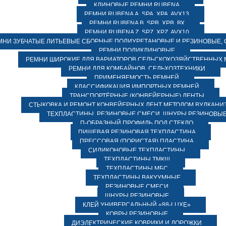
КЛИНОВЫЕ РЕМНИ RUBENA
РЕМНИ RUBENA А, SPA, XPA, AVX13
РЕМНИ RUBENA В, SPВ, ХPВ, ВХ
РЕМНИ RUBENA Z, SPZ, XPZ, AVX10
МНИ ЗУБЧАТЫЕ ЛИТЬЕВЫЕ СБОРНЫЕ ПОЛИУРЕТАНОВЫЕ И РЕЗИНОВЫЕ, 
РЕМНИ ПОЛИКЛИНОВЫЕ
РЕМНИ ШИРОКИЕ ДЛЯ ВАРИАТОРОВ СЕЛЬСКОХОЗЯЙСТВЕННЫХ
РЕМНИ ДЛЯ КОМБАЙНОВ, СЕЛЬХОЗТЕХНИКИ
ПРИМЕНЯЕМОСТЬ РЕМНЕЙ
КЛАССИФИКАЦИЯ ИМПОРТНЫХ РЕМНЕЙ
ТРАНСПОРТЁРНЫЕ (КОНВЕЙЕРНЫЕ) ЛЕНТЫ
СТЫКОВКА И РЕМОНТ КОНВЕЙЕРНЫХ ЛЕНТ МЕТОДОМ ВУЛКАНИ
ТЕХПЛАСТИНЫ, РЕЗИНОВЫЕ СМЕСИ, ШНУРЫ РЕЗИНОВЫ
П-ОБРАЗНЫЙ ПРОФИЛЬ ПОД СТЕКЛО
ПИЩЕВАЯ РЕЗИНОВАЯ ТЕХПЛАСТИНА
ПРЕССОВАЯ (ПОРИСТАЯ) ПЛАСТИНА
СИЛИКОНОВЫЕ ТЕХПЛАСТИНЫ
ТЕХПЛАСТИНЫ ТМКЩ
ТЕХПЛАСТИНЫ МБС
ТЕХПЛАСТИНЫ ВАКУУМНЫЕ
РЕЗИНОВЫЕ СМЕСИ
ШНУРЫ РЕЗИНОВЫЕ
КЛЕЙ УНИВЕРСАЛЬНЫЙ «88-LUXE»
КОВРЫ РЕЗИНОВЫЕ
ДИЭЛЕКТРИЧЕСКИЕ КОВРИКИ И ДОРОЖКИ