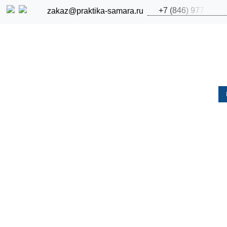
+
7
(
8
4
6
)
9
7
7
zakaz@praktika-samara.ru