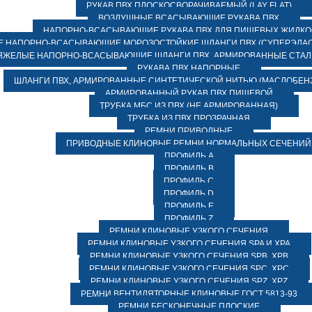
РУКАВ ПВХ ПЛОСКОСВОРАЧИВАЕМЫЙ (LAY FLAT)
ВОЗДУШНЫЕ ВСАСЫВАЮЩИЕ РУКАВА ПВХ
НАПОРНО-ВСАСЫВАЮЩИЕ РУКАВА ПВХ ДЛЯ ПИЩЕВЫХ ЖИДК
 НАПОРНО-ВСАСЫВАЮЩИЕ МОРОЗОСТОЙКИЕ ШЛАНГИ ПВХ (СУПЕРЭЛАС
ЯЖЕЛЫЕ НАПОРНО-ВСАСЫВАЮЩИЕ ШЛАНГИ ПВХ, АРМИРОВАННЫЕ СТА
РУКАВА ПВХ НАПОРНЫЕ
ШЛАНГИ ПВХ, АРМИРОВАННЫЕ СИНТЕТИЧЕСКОЙ НИТЬЮ (МАСЛОБЕН
АРМИРОВАННЫЙ РУКАВ ПВХ ПИЩЕВОЙ
ТРУБКА МБС ИЗ ПВХ (НЕ АРМИРОВАННАЯ)
ТРУБКА ИЗ ПВХ ПРОЗРАЧНАЯ
РЕМНИ ПРИВОДНЫЕ
ПРИВОДНЫЕ КЛИНОВЫЕ РЕМНИ НОРМАЛЬНЫХ СЕЧЕНИЙ
ПРОФИЛЬ A
ПРОФИЛЬ B
ПРОФИЛЬ C
ПРОФИЛЬ D
ПРОФИЛЬ E
ПРОФИЛЬ Z
РЕМНИ КЛИНОВЫЕ УЗКОГО СЕЧЕНИЯ
РЕМНИ КЛИНОВЫЕ УЗКОГО СЕЧЕНИЯ SPA И XPA
РЕМНИ КЛИНОВЫЕ УЗКОГО СЕЧЕНИЯ SPB, XPB
РЕМНИ КЛИНОВЫЕ УЗКОГО СЕЧЕНИЯ SPC, XPC
РЕМНИ КЛИНОВЫЕ УЗКОГО СЕЧЕНИЯ SPZ, XPZ
РЕМНИ ВЕНТИЛЯТОРНЫЕ КЛИНОВЫЕ ГОСТ 5813-93
РЕМНИ БЕСКОНЕЧНЫЕ ПЛОСКИЕ