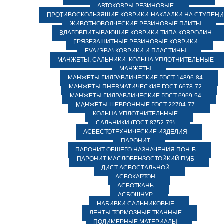
АВТОКОВРЫ РЕЗИНОВЫЕ
ПРОТИВОСКОЛЬЗЯЩИЕ КОВРИКИ-НАКЛАДКИ НА СТУПЕН
ЖИВОТНОВОДЧЕСКИЕ РЕЗИНОВЫЕ ПЛИТЫ
ВЛАГОВПИТЫВАЮЩИЕ КОВРИКИ ТИПА КОВРОЛИН
ГРЯЗЕЗАЩИТНЫЕ РЕЗИНОВЫЕ КОВРИКИ
EVA (ЭВА) КОВРИКИ И ПЛАСТИНЫ
МАНЖЕТЫ, САЛЬНИКИ, КОЛЬЦА УПЛОТНИТЕЛЬНЫЕ
МАНЖЕТЫ
МАНЖЕТЫ ГИДРАВЛИЧЕСКИЕ ГОСТ 14896-84
МАНЖЕТЫ ПНЕВМАТИЧЕСКИЕ ГОСТ 6678-72
МАНЖЕТЫ ГИДРАВЛИЧЕСКИЕ ГОСТ 6969-54
МАНЖЕТЫ ШЕВРОННЫЕ ГОСТ 22704-77
КОЛЬЦА УПЛОТНИТЕЛЬНЫЕ
САЛЬНИКИ (ГОСТ 8752-79)
АСБЕСТОТЕХНИЧЕСКИЕ ИЗДЕЛИЯ
ПАРОНИТ
ПАРОНИТ ОБЩЕГО НАЗНАЧЕНИЯ ПОН-Б
ПАРОНИТ МАСЛОБЕНЗОСТОЙКИЙ ПМБ
ЛИСТ АСБОСТАЛЬНОЙ
АСБОКАРТОН
АСБОТКАНЬ
АСБОШНУР
НАБИВКИ САЛЬНИКОВЫЕ
ЛЕНТЫ ТОРМОЗНЫЕ ТКАННЫЕ
ПОЛИМЕРНЫЕ МАТЕРИАЛЫ