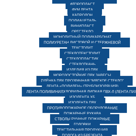
ФТОРОПЛАСТ
ФУМ ЛЕНТА
КАПРОЛОН
ПОЛИАЦЕТАЛЬ
ВИНИПЛАСТ
ОРГСТЕКЛО
МОНОЛИТНЫЙ ПОЛИКАРБОНАТ
ПОЛИУРЕТАН ЛИСТОВОЙ И СТЕРЖНЕВОЙ
ТЕКСТОЛИТ
СТЕКЛОТЕКСТОЛИТ
СТЕКЛОПЛАСТИК
СТЕКЛОТКАНЬ
ИЗДЕЛИЯ ИЗ ПВХ
МОРОЗОСТОЙКИЕ ПВХ ЗАВЕСЫ
ПЛЁНКА ПВХ ПРОЗРАЧНАЯ “МЯГКОЕ СТЕКЛО”
ЛЕНТА «ПОЛИЛЕН» (ТРУБОИЗОЛЯЦИЯ)
ЛЕНТА ПОЛИВИНИЛХЛОРИДНАЯ ЛИПКАЯ ПВХ-Л (ЛЕНТА ПИ
ИЗОЛЕНТА ХБ
ИЗОЛЕНТА ПВХ
ПРОТИВОПОЖАРНОЕ ОБОРУДОВАНИЕ
ПОЖАРНЫЕ РУКАВА
СТВОЛЫ РУЧНЫЕ ПОЖАРНЫЕ
ГОЛОВКИ
ТЕКСТИЛЬНАЯ ПРОДУКЦИЯ
ПОЛОГА ИЗ БРЕЗЕНТА