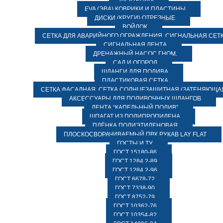
ЭЛЕКТРОДЫ
EVA (ЭВА) КОВРИКИ И ПЛАСТИНЫ
ДИСКИ (КРУГИ) ОТРЕЗНЫЕ
ВОЙЛОК
СЕТКА ДЛЯ АВАРИЙНОГО ОГРАЖДЕНИЯ, СИГНАЛЬНАЯ СЕТ
СИГНАЛЬНАЯ ЛЕНТА
ДРЕНАЖНЫЙ НАСОС ГНОМ.
САД И ОГОРОД
ШЛАНГИ ДЛЯ ПОЛИВА
ПЛАСТИКОВАЯ СЕТКА
СЕТКА ФАСАДНАЯ. СЕТКА СОЛНЦЕЗАЩИТНАЯ (ЗАТЕНЯЮЩАЯ
АКСЕССУАРЫ ДЛЯ ПОЛИВОЧНЫХ ШЛАНГОВ
ЛЕНТА “КАПЕЛЬНЫЙ ПОЛИВ”
ШПАГАТ ИЗ ПОЛИПРОПИЛЕНА
ПЛЁНКА ПОЛИЭТИЛЕНОВАЯ
ПЛОСКОСВОРАЧИВАЕМЫЙ ПВХ РУКАВ LAY FLAT
ГОСТЫ И ТУ
ГОСТ 15180-86
ГОСТ 1284.2-89
ГОСТ 1284.2-96
ГОСТ 6678-72
ГОСТ 7338-90
ГОСТ 8752-79
ГОСТ 10362-76
ГОСТ 10354-82