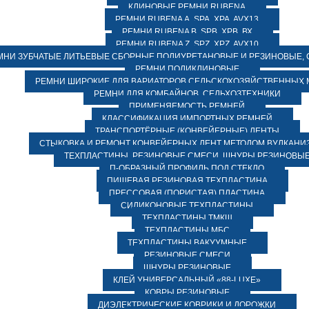
КЛИНОВЫЕ РЕМНИ RUBENA
РЕМНИ RUBENA А, SPA, XPA, AVX13
РЕМНИ RUBENA В, SPВ, ХPВ, ВХ
РЕМНИ RUBENA Z, SPZ, XPZ, AVX10
МНИ ЗУБЧАТЫЕ ЛИТЬЕВЫЕ СБОРНЫЕ ПОЛИУРЕТАНОВЫЕ И РЕЗИНОВЫЕ, 
РЕМНИ ПОЛИКЛИНОВЫЕ
РЕМНИ ШИРОКИЕ ДЛЯ ВАРИАТОРОВ СЕЛЬСКОХОЗЯЙСТВЕННЫХ
РЕМНИ ДЛЯ КОМБАЙНОВ, СЕЛЬХОЗТЕХНИКИ
ПРИМЕНЯЕМОСТЬ РЕМНЕЙ
КЛАССИФИКАЦИЯ ИМПОРТНЫХ РЕМНЕЙ
ТРАНСПОРТЁРНЫЕ (КОНВЕЙЕРНЫЕ) ЛЕНТЫ
СТЫКОВКА И РЕМОНТ КОНВЕЙЕРНЫХ ЛЕНТ МЕТОДОМ ВУЛКАНИ
ТЕХПЛАСТИНЫ, РЕЗИНОВЫЕ СМЕСИ, ШНУРЫ РЕЗИНОВЫ
П-ОБРАЗНЫЙ ПРОФИЛЬ ПОД СТЕКЛО
ПИЩЕВАЯ РЕЗИНОВАЯ ТЕХПЛАСТИНА
ПРЕССОВАЯ (ПОРИСТАЯ) ПЛАСТИНА
СИЛИКОНОВЫЕ ТЕХПЛАСТИНЫ
ТЕХПЛАСТИНЫ ТМКЩ
ТЕХПЛАСТИНЫ МБС
ТЕХПЛАСТИНЫ ВАКУУМНЫЕ
РЕЗИНОВЫЕ СМЕСИ
ШНУРЫ РЕЗИНОВЫЕ
КЛЕЙ УНИВЕРСАЛЬНЫЙ «88-LUXE»
КОВРЫ РЕЗИНОВЫЕ
ДИЭЛЕКТРИЧЕСКИЕ КОВРИКИ И ДОРОЖКИ