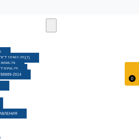
6
СТ 10362-2017)
8698-79
 9356-75
88889-2014
0
ДАВЛЕНИЯ