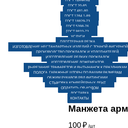
ГОСТ 14896-84
ГОСТ 20-85
ГОСТ 481-80
ГОСТ 1284.1-89
ГОСТ 18829-73
ГОСТ 5398-76
ГОСТ 9833-73
УСЛУГИ
ПЛОТТЕРНАЯ РЕЗКА
ИЗГОТОВЛЕНИЕ НЕСТАНДАРТНЫХ ИЗДЕЛИЙ С ТОЧНОЙ ФИГУРНОЙ
ПРОИЗВОДСТВО ПРОКЛАДОК И УПЛОТНИТЕЛЕЙ
ИЗГОТОВЛЕНИЕ РЕДКИХ ПРОКЛАДОК
ИЗГОТОВЛЕНИЕ ЛОЖЕМЕНТОВ
ВЫРЕЗАНИЕ ТРАФАРЕТОВ И ВЫТЫНАНОК К ПРАЗДНИКАМ
ПОЛОГА, ГАРАЖНЫЕ ШТОРЫ ПО ВАШИМ РАЗМЕРАМ
ОБЖИМ РУКАВОВ РВД ФИТИНГАМИ
СТЫКОВКА КОНВЕЙЕРНЫХ ЛЕНТ
ОПЛАТИТЬ QR-КОДОМ
ДОСТАВКА
КОНТАКТЫ
Манжета арм.
100
₽
/шт