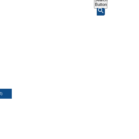
Button
Л)