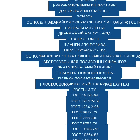
ЭЛЕКТРОДЫ
EVA (ЭВА) КОВРИКИ И ПЛАСТИНЫ
ДИСКИ (КРУГИ) ОТРЕЗНЫЕ
ВОЙЛОК
СЕТКА ДЛЯ АВАРИЙНОГО ОГРАЖДЕНИЯ, СИГНАЛЬНАЯ СЕТ
СИГНАЛЬНАЯ ЛЕНТА
ДРЕНАЖНЫЙ НАСОС ГНОМ.
САД И ОГОРОД
ШЛАНГИ ДЛЯ ПОЛИВА
ПЛАСТИКОВАЯ СЕТКА
СЕТКА ФАСАДНАЯ. СЕТКА СОЛНЦЕЗАЩИТНАЯ (ЗАТЕНЯЮЩАЯ
АКСЕССУАРЫ ДЛЯ ПОЛИВОЧНЫХ ШЛАНГОВ
ЛЕНТА “КАПЕЛЬНЫЙ ПОЛИВ”
ШПАГАТ ИЗ ПОЛИПРОПИЛЕНА
ПЛЁНКА ПОЛИЭТИЛЕНОВАЯ
ПЛОСКОСВОРАЧИВАЕМЫЙ ПВХ РУКАВ LAY FLAT
ГОСТЫ И ТУ
ГОСТ 15180-86
ГОСТ 1284.2-89
ГОСТ 1284.2-96
ГОСТ 6678-72
ГОСТ 7338-90
ГОСТ 8752-79
ГОСТ 10362-76
ГОСТ 10354-82