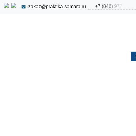
+
7
(
8
4
6
)
9
7
7
zakaz@praktika-samara.ru