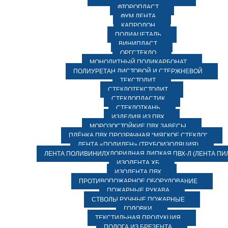
ФТОРОПЛАСТ
ФУМ ЛЕНТА
КАПРОЛОН
ПОЛИАЦЕТАЛЬ
ВИНИПЛАСТ
ОРГСТЕКЛО
МОНОЛИТНЫЙ ПОЛИКАРБОНАТ
ПОЛИУРЕТАН ЛИСТОВОЙ И СТЕРЖНЕВОЙ
ТЕКСТОЛИТ
СТЕКЛОТЕКСТОЛИТ
СТЕКЛОПЛАСТИК
СТЕКЛОТКАНЬ
ИЗДЕЛИЯ ИЗ ПВХ
МОРОЗОСТОЙКИЕ ПВХ ЗАВЕСЫ
ПЛЁНКА ПВХ ПРОЗРАЧНАЯ “МЯГКОЕ СТЕКЛО”
ЛЕНТА «ПОЛИЛЕН» (ТРУБОИЗОЛЯЦИЯ)
ЛЕНТА ПОЛИВИНИЛХЛОРИДНАЯ ЛИПКАЯ ПВХ-Л (ЛЕНТА ПИ
ИЗОЛЕНТА ХБ
ИЗОЛЕНТА ПВХ
ПРОТИВОПОЖАРНОЕ ОБОРУДОВАНИЕ
ПОЖАРНЫЕ РУКАВА
СТВОЛЫ РУЧНЫЕ ПОЖАРНЫЕ
ГОЛОВКИ
ТЕКСТИЛЬНАЯ ПРОДУКЦИЯ
ПОЛОГА ИЗ БРЕЗЕНТА