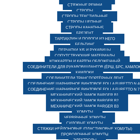
СТЯЖНЫЕ РЕМНИ
СТРОПЫ
СТРОПЫ ТЕКСТИЛЬНЫЕ
СТРОПЫ ЦЕПНЫЕ
СТРОПЫ КАНАТНЫЕ
БРЕЗЕНТ
ТАРПАУЛИН И ПОЛОГИ ИЗ НЕГО
БЕЛЬТИНГ
ПЕРЧАТКИ Х/Б И РУКАВИЦЫ
СОПУТСТВУЮЩИЕ МАТЕРИАЛЫ
КОЖКАРТОН И КАРТОН ОБЛОЖЕЧНЫЙ
СОЕДИНИТЕЛИ ДЛЯ РУКАВОВ/ШЛАНГОВ (ЁРШ, БРС, КАМЛОК
КАМЛОКИ
СОЕДИНИТЕЛИ ТРАНСПОРТЁРНЫХ ЛЕНТ
СОЕДИНЕНИЕ ШАРНИРНОЕ ВИНТОВОЕ FOLLA FURETTO N 4
СОЕДИНЕНИЕ ШАРНИРНОЕ ВИНТОВОЕ FOLLA FURETTO N 7
МЕХАНИЧЕСКИЙ ЗАМОК BARGER B1
МЕХАНИЧЕСКИЙ ЗАМОК BARGER B2
МЕХАНИЧЕСКИЙ ЗАМОК BARGER B3
ХОМУТЫ
ЧЕРВЯЧНЫЕ ХОМУТЫ
СИЛОВЫЕ ХОМУТЫ
СТЯЖКИ НЕЙЛОНОВЫЕ (ПЛАСТИКОВЫЕ ХОМУТЫ)
ПРОВОЛОЧНЫЕ ХОМУТЫ