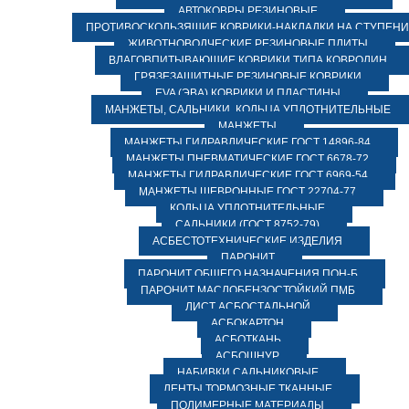
АВТОКОВРЫ РЕЗИНОВЫЕ
ПРОТИВОСКОЛЬЗЯЩИЕ КОВРИКИ-НАКЛАДКИ НА СТУПЕН
ЖИВОТНОВОДЧЕСКИЕ РЕЗИНОВЫЕ ПЛИТЫ
ВЛАГОВПИТЫВАЮЩИЕ КОВРИКИ ТИПА КОВРОЛИН
ГРЯЗЕЗАЩИТНЫЕ РЕЗИНОВЫЕ КОВРИКИ
EVA (ЭВА) КОВРИКИ И ПЛАСТИНЫ
МАНЖЕТЫ, САЛЬНИКИ, КОЛЬЦА УПЛОТНИТЕЛЬНЫЕ
МАНЖЕТЫ
МАНЖЕТЫ ГИДРАВЛИЧЕСКИЕ ГОСТ 14896-84
МАНЖЕТЫ ПНЕВМАТИЧЕСКИЕ ГОСТ 6678-72
МАНЖЕТЫ ГИДРАВЛИЧЕСКИЕ ГОСТ 6969-54
МАНЖЕТЫ ШЕВРОННЫЕ ГОСТ 22704-77
КОЛЬЦА УПЛОТНИТЕЛЬНЫЕ
САЛЬНИКИ (ГОСТ 8752-79)
АСБЕСТОТЕХНИЧЕСКИЕ ИЗДЕЛИЯ
ПАРОНИТ
ПАРОНИТ ОБЩЕГО НАЗНАЧЕНИЯ ПОН-Б
ПАРОНИТ МАСЛОБЕНЗОСТОЙКИЙ ПМБ
ЛИСТ АСБОСТАЛЬНОЙ
АСБОКАРТОН
АСБОТКАНЬ
АСБОШНУР
НАБИВКИ САЛЬНИКОВЫЕ
ЛЕНТЫ ТОРМОЗНЫЕ ТКАННЫЕ
ПОЛИМЕРНЫЕ МАТЕРИАЛЫ