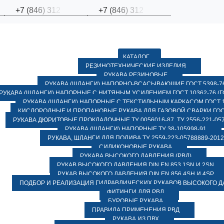
+
7
(
8
4
6
)
3
1
2
+
7
(
8
4
6
)
3
1
2
КАТАЛОГ
РЕЗИНОТЕХНИЧЕСКИЕ ИЗДЕЛИЯ
РУКАВА РЕЗИНОВЫЕ
РУКАВА (ШЛАНГИ) НАПОРНО-ВСАСЫВАЮЩИЕ ГОСТ 5398-7
РУКАВА (ШЛАНГИ) НАПОРНЫЕ С НИТЯНЫМ УСИЛЕНИЕМ ГОСТ 10362-76 (ГО
РУКАВА (ШЛАНГИ) НАПОРНЫЕ С ТЕКСТИЛЬНЫМ КАРКАСОМ ГОСТ 1
КИСЛОРОДНЫЕ И ПРОПАНОВЫЕ РУКАВА ДЛЯ ГАЗОВОЙ СВАРКИ ГОСТ
РУКАВА ДЮРИТОВЫЕ ПРОКЛАДОЧНЫЕ ТУ 0056016-87, ТУ 2556-221-057
РУКАВА (ШЛАНГИ) НАПОРНЫЕ ТУ 38-105998-91
РУКАВА, ШЛАНГИ ДЛЯ ПОЛИВА ТУ 2559-223-05788889-2012
СИЛИКОНОВЫЕ РУКАВА
РУКАВА ВЫСОКОГО ДАВЛЕНИЯ (РВД)
РУКАВ ВЫСОКОГО ДАВЛЕНИЯ DIN EN 853 1SN И 2SN
РУКАВ ВЫСОКОГО ДАВЛЕНИЯ DIN EN 856 4SH И 4SP
ПОДБОР И РЕАЛИЗАЦИЯ ГИДРАВЛИЧЕСКИХ РУКАВОВ ВЫСОКОГО 
ФИТИНГИ ДЛЯ РВД
БУРОВЫЕ РУКАВА
ПРАВИЛА ПРИМЕНЕНИЯ РВД
РУКАВА ИЗ ПВХ