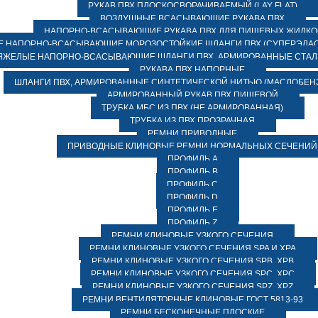
РУКАВ ПВХ ПЛОСКОСВОРАЧИВАЕМЫЙ (LAY FLAT)
ВОЗДУШНЫЕ ВСАСЫВАЮЩИЕ РУКАВА ПВХ
НАПОРНО-ВСАСЫВАЮЩИЕ РУКАВА ПВХ ДЛЯ ПИЩЕВЫХ ЖИДК
 НАПОРНО-ВСАСЫВАЮЩИЕ МОРОЗОСТОЙКИЕ ШЛАНГИ ПВХ (СУПЕРЭЛАС
ЯЖЕЛЫЕ НАПОРНО-ВСАСЫВАЮЩИЕ ШЛАНГИ ПВХ, АРМИРОВАННЫЕ СТА
РУКАВА ПВХ НАПОРНЫЕ
ШЛАНГИ ПВХ, АРМИРОВАННЫЕ СИНТЕТИЧЕСКОЙ НИТЬЮ (МАСЛОБЕН
АРМИРОВАННЫЙ РУКАВ ПВХ ПИЩЕВОЙ
ТРУБКА МБС ИЗ ПВХ (НЕ АРМИРОВАННАЯ)
ТРУБКА ИЗ ПВХ ПРОЗРАЧНАЯ
РЕМНИ ПРИВОДНЫЕ
ПРИВОДНЫЕ КЛИНОВЫЕ РЕМНИ НОРМАЛЬНЫХ СЕЧЕНИЙ
ПРОФИЛЬ A
ПРОФИЛЬ B
ПРОФИЛЬ C
ПРОФИЛЬ D
ПРОФИЛЬ E
ПРОФИЛЬ Z
РЕМНИ КЛИНОВЫЕ УЗКОГО СЕЧЕНИЯ
РЕМНИ КЛИНОВЫЕ УЗКОГО СЕЧЕНИЯ SPA И XPA
РЕМНИ КЛИНОВЫЕ УЗКОГО СЕЧЕНИЯ SPB, XPB
РЕМНИ КЛИНОВЫЕ УЗКОГО СЕЧЕНИЯ SPC, XPC
РЕМНИ КЛИНОВЫЕ УЗКОГО СЕЧЕНИЯ SPZ, XPZ
РЕМНИ ВЕНТИЛЯТОРНЫЕ КЛИНОВЫЕ ГОСТ 5813-93
РЕМНИ БЕСКОНЕЧНЫЕ ПЛОСКИЕ