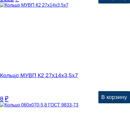
Кольцо МУВП К2 27х14х3,5х7
В корзину
8
₽