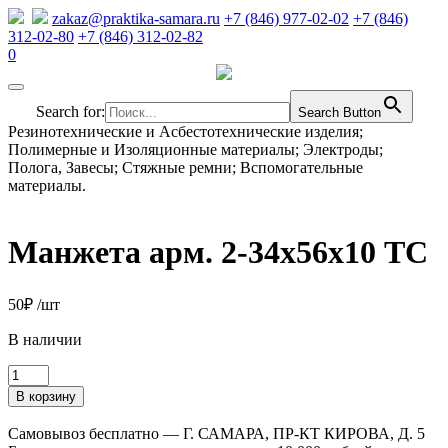
zakaz@praktika-samara.ru
+7 (846) 977-02-02
+7 (846)
312-02-80
+7 (846) 312-02-82
0
Search for:
Search Button
Резинотехнические и Асбестотехнические изделия;
Полимерные и Изоляционные материалы; Электроды;
Полога, Завесы; Стяжные ремни; Вспомогательные
материалы.
Манжета арм. 2-34х56х10 ТС
50
₽
/шт
В наличии
Количество
товара
В корзину
Манжета
арм.
Самовывоз бесплатно — Г. САМАРА, ПР-КТ КИРОВА, Д. 5
2-