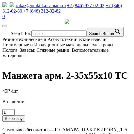
zakaz@praktika-samara.ru
+7 (846) 977-02-02
+7 (846)
312-02-80
+7 (846) 312-02-82
0
Search for:
Search Button
Резинотехнические и Асбестотехнические изделия;
Полимерные и Изоляционные материалы; Электроды;
Полога, Завесы; Стяжные ремни; Вспомогательные
материалы.
Манжета арм. 2-35х55х10 ТC
45
₽
/шт
В наличии
Количество
товара
В корзину
Манжета
арм.
Самовывоз бесплатно — Г. САМАРА, ПР-КТ КИРОВА, Д. 5
2-