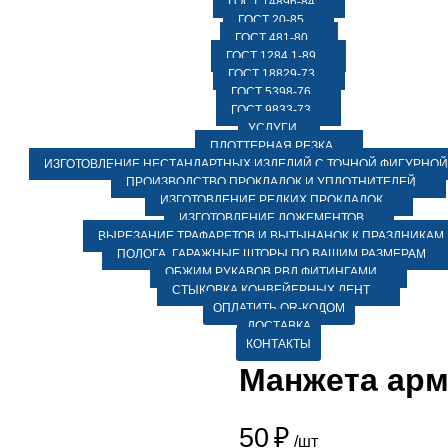
ГОСТ 14896-84
ГОСТ 20-85
ГОСТ 481-80
ГОСТ 1284.1-89
ГОСТ 18829-73
ГОСТ 5398-76
ГОСТ 9833-73
УСЛУГИ
ПЛОТТЕРНАЯ РЕЗКА
ИЗГОТОВЛЕНИЕ НЕСТАНДАРТНЫХ ИЗДЕЛИЙ С ТОЧНОЙ ФИГУРНОЙ
ПРОИЗВОДСТВО ПРОКЛАДОК И УПЛОТНИТЕЛЕЙ
ИЗГОТОВЛЕНИЕ РЕДКИХ ПРОКЛАДОК
ИЗГОТОВЛЕНИЕ ЛОЖЕМЕНТОВ
ВЫРЕЗАНИЕ ТРАФАРЕТОВ И ВЫТЫНАНОК К ПРАЗДНИКАМ
ПОЛОГА, ГАРАЖНЫЕ ШТОРЫ ПО ВАШИМ РАЗМЕРАМ
ОБЖИМ РУКАВОВ РВД ФИТИНГАМИ
СТЫКОВКА КОНВЕЙЕРНЫХ ЛЕНТ
ОПЛАТИТЬ QR-КОДОМ
ДОСТАВКА
КОНТАКТЫ
Манжета арм
50
₽
/шт