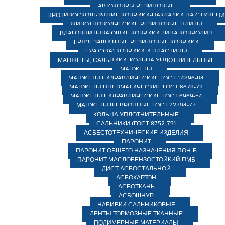
АВТОКОВРЫ РЕЗИНОВЫЕ
ПРОТИВОСКОЛЬЗЯЩИЕ КОВРИКИ-НАКЛАДКИ НА СТУПЕН
ЖИВОТНОВОДЧЕСКИЕ РЕЗИНОВЫЕ ПЛИТЫ
ВЛАГОВПИТЫВАЮЩИЕ КОВРИКИ ТИПА КОВРОЛИН
ГРЯЗЕЗАЩИТНЫЕ РЕЗИНОВЫЕ КОВРИКИ
EVA (ЭВА) КОВРИКИ И ПЛАСТИНЫ
МАНЖЕТЫ, САЛЬНИКИ, КОЛЬЦА УПЛОТНИТЕЛЬНЫЕ
МАНЖЕТЫ
МАНЖЕТЫ ГИДРАВЛИЧЕСКИЕ ГОСТ 14896-84
МАНЖЕТЫ ПНЕВМАТИЧЕСКИЕ ГОСТ 6678-72
МАНЖЕТЫ ГИДРАВЛИЧЕСКИЕ ГОСТ 6969-54
МАНЖЕТЫ ШЕВРОННЫЕ ГОСТ 22704-77
КОЛЬЦА УПЛОТНИТЕЛЬНЫЕ
САЛЬНИКИ (ГОСТ 8752-79)
АСБЕСТОТЕХНИЧЕСКИЕ ИЗДЕЛИЯ
ПАРОНИТ
ПАРОНИТ ОБЩЕГО НАЗНАЧЕНИЯ ПОН-Б
ПАРОНИТ МАСЛОБЕНЗОСТОЙКИЙ ПМБ
ЛИСТ АСБОСТАЛЬНОЙ
АСБОКАРТОН
АСБОТКАНЬ
АСБОШНУР
НАБИВКИ САЛЬНИКОВЫЕ
ЛЕНТЫ ТОРМОЗНЫЕ ТКАННЫЕ
ПОЛИМЕРНЫЕ МАТЕРИАЛЫ