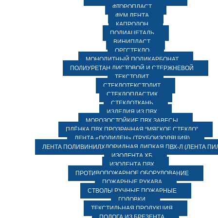
ФТОРОПЛАСТ
ФУМ ЛЕНТА
КАПРОЛОН
ПОЛИАЦЕТАЛЬ
ВИНИПЛАСТ
ОРГСТЕКЛО
МОНОЛИТНЫЙ ПОЛИКАРБОНАТ
ПОЛИУРЕТАН ЛИСТОВОЙ И СТЕРЖНЕВОЙ
ТЕКСТОЛИТ
СТЕКЛОТЕКСТОЛИТ
СТЕКЛОПЛАСТИК
СТЕКЛОТКАНЬ
ИЗДЕЛИЯ ИЗ ПВХ
МОРОЗОСТОЙКИЕ ПВХ ЗАВЕСЫ
ПЛЁНКА ПВХ ПРОЗРАЧНАЯ “МЯГКОЕ СТЕКЛО”
ЛЕНТА «ПОЛИЛЕН» (ТРУБОИЗОЛЯЦИЯ)
ЛЕНТА ПОЛИВИНИЛХЛОРИДНАЯ ЛИПКАЯ ПВХ-Л (ЛЕНТА ПИ
ИЗОЛЕНТА ХБ
ИЗОЛЕНТА ПВХ
ПРОТИВОПОЖАРНОЕ ОБОРУДОВАНИЕ
ПОЖАРНЫЕ РУКАВА
СТВОЛЫ РУЧНЫЕ ПОЖАРНЫЕ
ГОЛОВКИ
ТЕКСТИЛЬНАЯ ПРОДУКЦИЯ
ПОЛОГА ИЗ БРЕЗЕНТА