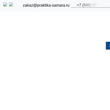
+
7
(
8
4
6
)
9
7
7
zakaz@praktika-samara.ru