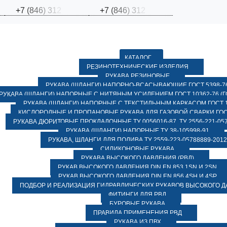
+
7
(
8
4
6
)
3
1
2
+
7
(
8
4
6
)
3
1
2
КАТАЛОГ
РЕЗИНОТЕХНИЧЕСКИЕ ИЗДЕЛИЯ
РУКАВА РЕЗИНОВЫЕ
РУКАВА (ШЛАНГИ) НАПОРНО-ВСАСЫВАЮЩИЕ ГОСТ 5398-7
РУКАВА (ШЛАНГИ) НАПОРНЫЕ С НИТЯНЫМ УСИЛЕНИЕМ ГОСТ 10362-76 (ГО
РУКАВА (ШЛАНГИ) НАПОРНЫЕ С ТЕКСТИЛЬНЫМ КАРКАСОМ ГОСТ 1
КИСЛОРОДНЫЕ И ПРОПАНОВЫЕ РУКАВА ДЛЯ ГАЗОВОЙ СВАРКИ ГОСТ
РУКАВА ДЮРИТОВЫЕ ПРОКЛАДОЧНЫЕ ТУ 0056016-87, ТУ 2556-221-057
РУКАВА (ШЛАНГИ) НАПОРНЫЕ ТУ 38-105998-91
РУКАВА, ШЛАНГИ ДЛЯ ПОЛИВА ТУ 2559-223-05788889-2012
СИЛИКОНОВЫЕ РУКАВА
РУКАВА ВЫСОКОГО ДАВЛЕНИЯ (РВД)
РУКАВ ВЫСОКОГО ДАВЛЕНИЯ DIN EN 853 1SN И 2SN
РУКАВ ВЫСОКОГО ДАВЛЕНИЯ DIN EN 856 4SH И 4SP
ПОДБОР И РЕАЛИЗАЦИЯ ГИДРАВЛИЧЕСКИХ РУКАВОВ ВЫСОКОГО 
ФИТИНГИ ДЛЯ РВД
БУРОВЫЕ РУКАВА
ПРАВИЛА ПРИМЕНЕНИЯ РВД
РУКАВА ИЗ ПВХ