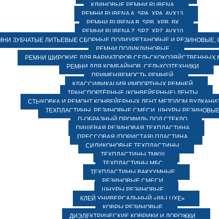
КЛИНОВЫЕ РЕМНИ RUBENA
РЕМНИ RUBENA А, SPA, XPA, AVX13
РЕМНИ RUBENA В, SPВ, ХPВ, ВХ
РЕМНИ RUBENA Z, SPZ, XPZ, AVX10
МНИ ЗУБЧАТЫЕ ЛИТЬЕВЫЕ СБОРНЫЕ ПОЛИУРЕТАНОВЫЕ И РЕЗИНОВЫЕ, 
РЕМНИ ПОЛИКЛИНОВЫЕ
РЕМНИ ШИРОКИЕ ДЛЯ ВАРИАТОРОВ СЕЛЬСКОХОЗЯЙСТВЕННЫХ
РЕМНИ ДЛЯ КОМБАЙНОВ, СЕЛЬХОЗТЕХНИКИ
ПРИМЕНЯЕМОСТЬ РЕМНЕЙ
КЛАССИФИКАЦИЯ ИМПОРТНЫХ РЕМНЕЙ
ТРАНСПОРТЁРНЫЕ (КОНВЕЙЕРНЫЕ) ЛЕНТЫ
СТЫКОВКА И РЕМОНТ КОНВЕЙЕРНЫХ ЛЕНТ МЕТОДОМ ВУЛКАНИ
ТЕХПЛАСТИНЫ, РЕЗИНОВЫЕ СМЕСИ, ШНУРЫ РЕЗИНОВЫ
П-ОБРАЗНЫЙ ПРОФИЛЬ ПОД СТЕКЛО
ПИЩЕВАЯ РЕЗИНОВАЯ ТЕХПЛАСТИНА
ПРЕССОВАЯ (ПОРИСТАЯ) ПЛАСТИНА
СИЛИКОНОВЫЕ ТЕХПЛАСТИНЫ
ТЕХПЛАСТИНЫ ТМКЩ
ТЕХПЛАСТИНЫ МБС
ТЕХПЛАСТИНЫ ВАКУУМНЫЕ
РЕЗИНОВЫЕ СМЕСИ
ШНУРЫ РЕЗИНОВЫЕ
КЛЕЙ УНИВЕРСАЛЬНЫЙ «88-LUXE»
КОВРЫ РЕЗИНОВЫЕ
ДИЭЛЕКТРИЧЕСКИЕ КОВРИКИ И ДОРОЖКИ