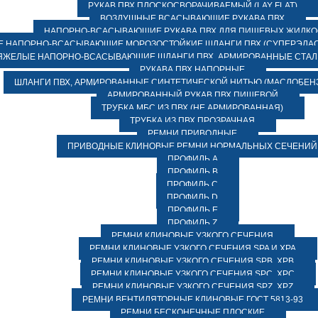
РУКАВ ПВХ ПЛОСКОСВОРАЧИВАЕМЫЙ (LAY FLAT)
ВОЗДУШНЫЕ ВСАСЫВАЮЩИЕ РУКАВА ПВХ
НАПОРНО-ВСАСЫВАЮЩИЕ РУКАВА ПВХ ДЛЯ ПИЩЕВЫХ ЖИДК
 НАПОРНО-ВСАСЫВАЮЩИЕ МОРОЗОСТОЙКИЕ ШЛАНГИ ПВХ (СУПЕРЭЛАС
ЯЖЕЛЫЕ НАПОРНО-ВСАСЫВАЮЩИЕ ШЛАНГИ ПВХ, АРМИРОВАННЫЕ СТА
РУКАВА ПВХ НАПОРНЫЕ
ШЛАНГИ ПВХ, АРМИРОВАННЫЕ СИНТЕТИЧЕСКОЙ НИТЬЮ (МАСЛОБЕН
АРМИРОВАННЫЙ РУКАВ ПВХ ПИЩЕВОЙ
ТРУБКА МБС ИЗ ПВХ (НЕ АРМИРОВАННАЯ)
ТРУБКА ИЗ ПВХ ПРОЗРАЧНАЯ
РЕМНИ ПРИВОДНЫЕ
ПРИВОДНЫЕ КЛИНОВЫЕ РЕМНИ НОРМАЛЬНЫХ СЕЧЕНИЙ
ПРОФИЛЬ A
ПРОФИЛЬ B
ПРОФИЛЬ C
ПРОФИЛЬ D
ПРОФИЛЬ E
ПРОФИЛЬ Z
РЕМНИ КЛИНОВЫЕ УЗКОГО СЕЧЕНИЯ
РЕМНИ КЛИНОВЫЕ УЗКОГО СЕЧЕНИЯ SPA И XPA
РЕМНИ КЛИНОВЫЕ УЗКОГО СЕЧЕНИЯ SPB, XPB
РЕМНИ КЛИНОВЫЕ УЗКОГО СЕЧЕНИЯ SPC, XPC
РЕМНИ КЛИНОВЫЕ УЗКОГО СЕЧЕНИЯ SPZ, XPZ
РЕМНИ ВЕНТИЛЯТОРНЫЕ КЛИНОВЫЕ ГОСТ 5813-93
РЕМНИ БЕСКОНЕЧНЫЕ ПЛОСКИЕ