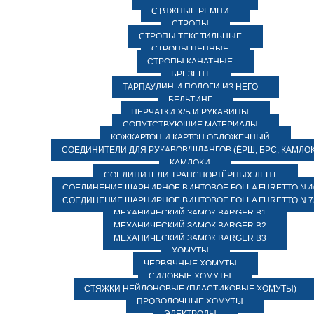
СТЯЖНЫЕ РЕМНИ
СТРОПЫ
СТРОПЫ ТЕКСТИЛЬНЫЕ
СТРОПЫ ЦЕПНЫЕ
СТРОПЫ КАНАТНЫЕ
БРЕЗЕНТ
ТАРПАУЛИН И ПОЛОГИ ИЗ НЕГО
БЕЛЬТИНГ
ПЕРЧАТКИ Х/Б И РУКАВИЦЫ
СОПУТСТВУЮЩИЕ МАТЕРИАЛЫ
КОЖКАРТОН И КАРТОН ОБЛОЖЕЧНЫЙ
СОЕДИНИТЕЛИ ДЛЯ РУКАВОВ/ШЛАНГОВ (ЁРШ, БРС, КАМЛОК
КАМЛОКИ
СОЕДИНИТЕЛИ ТРАНСПОРТЁРНЫХ ЛЕНТ
СОЕДИНЕНИЕ ШАРНИРНОЕ ВИНТОВОЕ FOLLA FURETTO N 4
СОЕДИНЕНИЕ ШАРНИРНОЕ ВИНТОВОЕ FOLLA FURETTO N 7
МЕХАНИЧЕСКИЙ ЗАМОК BARGER B1
МЕХАНИЧЕСКИЙ ЗАМОК BARGER B2
МЕХАНИЧЕСКИЙ ЗАМОК BARGER B3
ХОМУТЫ
ЧЕРВЯЧНЫЕ ХОМУТЫ
СИЛОВЫЕ ХОМУТЫ
СТЯЖКИ НЕЙЛОНОВЫЕ (ПЛАСТИКОВЫЕ ХОМУТЫ)
ПРОВОЛОЧНЫЕ ХОМУТЫ