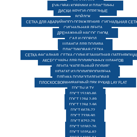
ЭЛЕКТРОДЫ
EVA (ЭВА) КОВРИКИ И ПЛАСТИНЫ
ДИСКИ (КРУГИ) ОТРЕЗНЫЕ
ВОЙЛОК
СЕТКА ДЛЯ АВАРИЙНОГО ОГРАЖДЕНИЯ, СИГНАЛЬНАЯ СЕТ
СИГНАЛЬНАЯ ЛЕНТА
ДРЕНАЖНЫЙ НАСОС ГНОМ.
САД И ОГОРОД
ШЛАНГИ ДЛЯ ПОЛИВА
ПЛАСТИКОВАЯ СЕТКА
СЕТКА ФАСАДНАЯ. СЕТКА СОЛНЦЕЗАЩИТНАЯ (ЗАТЕНЯЮЩАЯ
АКСЕССУАРЫ ДЛЯ ПОЛИВОЧНЫХ ШЛАНГОВ
ЛЕНТА “КАПЕЛЬНЫЙ ПОЛИВ”
ШПАГАТ ИЗ ПОЛИПРОПИЛЕНА
ПЛЁНКА ПОЛИЭТИЛЕНОВАЯ
ПЛОСКОСВОРАЧИВАЕМЫЙ ПВХ РУКАВ LAY FLAT
ГОСТЫ И ТУ
ГОСТ 15180-86
ГОСТ 1284.2-89
ГОСТ 1284.2-96
ГОСТ 6678-72
ГОСТ 7338-90
ГОСТ 8752-79
ГОСТ 10362-76
ГОСТ 10354-82