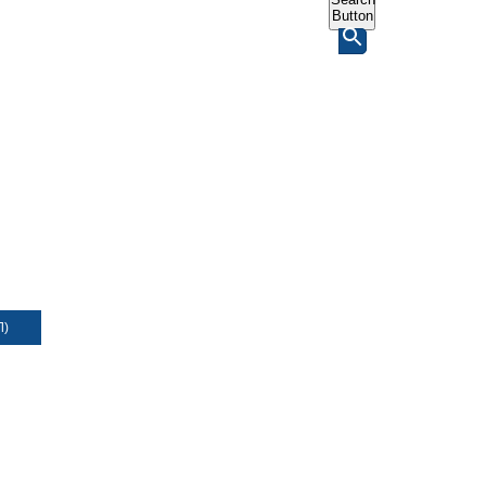
Button
Л)