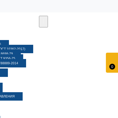
6
СТ 10362-2017)
8698-79
 9356-75
88889-2014
0
ДАВЛЕНИЯ