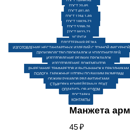
ГОСТ 14896-84
ГОСТ 20-85
ГОСТ 481-80
ГОСТ 1284.1-89
ГОСТ 18829-73
ГОСТ 5398-76
ГОСТ 9833-73
УСЛУГИ
ПЛОТТЕРНАЯ РЕЗКА
ИЗГОТОВЛЕНИЕ НЕСТАНДАРТНЫХ ИЗДЕЛИЙ С ТОЧНОЙ ФИГУРНОЙ
ПРОИЗВОДСТВО ПРОКЛАДОК И УПЛОТНИТЕЛЕЙ
ИЗГОТОВЛЕНИЕ РЕДКИХ ПРОКЛАДОК
ИЗГОТОВЛЕНИЕ ЛОЖЕМЕНТОВ
ВЫРЕЗАНИЕ ТРАФАРЕТОВ И ВЫТЫНАНОК К ПРАЗДНИКАМ
ПОЛОГА, ГАРАЖНЫЕ ШТОРЫ ПО ВАШИМ РАЗМЕРАМ
ОБЖИМ РУКАВОВ РВД ФИТИНГАМИ
СТЫКОВКА КОНВЕЙЕРНЫХ ЛЕНТ
ОПЛАТИТЬ QR-КОДОМ
ДОСТАВКА
КОНТАКТЫ
Манжета арм
45
₽