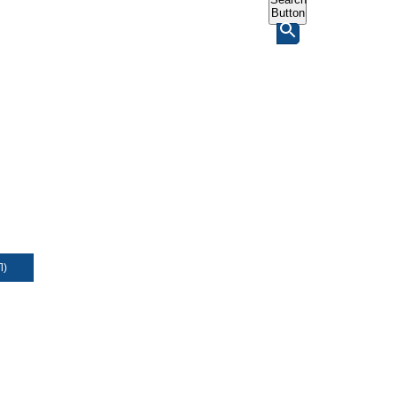
Button
Л)