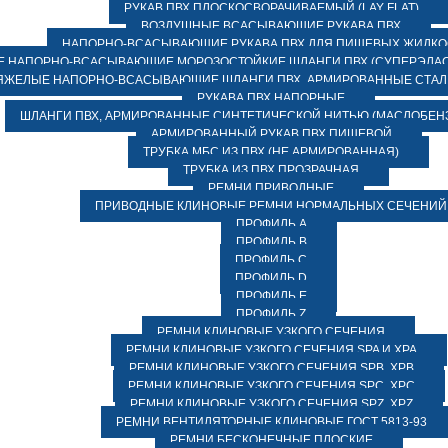
РУКАВ ПВХ ПЛОСКОСВОРАЧИВАЕМЫЙ (LAY FLAT)
ВОЗДУШНЫЕ ВСАСЫВАЮЩИЕ РУКАВА ПВХ
НАПОРНО-ВСАСЫВАЮЩИЕ РУКАВА ПВХ ДЛЯ ПИЩЕВЫХ ЖИДК
 НАПОРНО-ВСАСЫВАЮЩИЕ МОРОЗОСТОЙКИЕ ШЛАНГИ ПВХ (СУПЕРЭЛАС
ЯЖЕЛЫЕ НАПОРНО-ВСАСЫВАЮЩИЕ ШЛАНГИ ПВХ, АРМИРОВАННЫЕ СТА
РУКАВА ПВХ НАПОРНЫЕ
ШЛАНГИ ПВХ, АРМИРОВАННЫЕ СИНТЕТИЧЕСКОЙ НИТЬЮ (МАСЛОБЕН
АРМИРОВАННЫЙ РУКАВ ПВХ ПИЩЕВОЙ
ТРУБКА МБС ИЗ ПВХ (НЕ АРМИРОВАННАЯ)
ТРУБКА ИЗ ПВХ ПРОЗРАЧНАЯ
РЕМНИ ПРИВОДНЫЕ
ПРИВОДНЫЕ КЛИНОВЫЕ РЕМНИ НОРМАЛЬНЫХ СЕЧЕНИЙ
ПРОФИЛЬ A
ПРОФИЛЬ B
ПРОФИЛЬ C
ПРОФИЛЬ D
ПРОФИЛЬ E
ПРОФИЛЬ Z
РЕМНИ КЛИНОВЫЕ УЗКОГО СЕЧЕНИЯ
РЕМНИ КЛИНОВЫЕ УЗКОГО СЕЧЕНИЯ SPA И XPA
РЕМНИ КЛИНОВЫЕ УЗКОГО СЕЧЕНИЯ SPB, XPB
РЕМНИ КЛИНОВЫЕ УЗКОГО СЕЧЕНИЯ SPC, XPC
РЕМНИ КЛИНОВЫЕ УЗКОГО СЕЧЕНИЯ SPZ, XPZ
РЕМНИ ВЕНТИЛЯТОРНЫЕ КЛИНОВЫЕ ГОСТ 5813-93
РЕМНИ БЕСКОНЕЧНЫЕ ПЛОСКИЕ