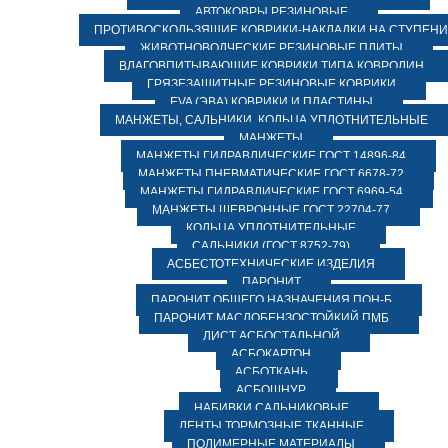
АВТОКОВРЫ РЕЗИНОВЫЕ
ПРОТИВОСКОЛЬЗЯЩИЕ КОВРИКИ-НАКЛАДКИ НА СТУПЕН
ЖИВОТНОВОДЧЕСКИЕ РЕЗИНОВЫЕ ПЛИТЫ
ВЛАГОВПИТЫВАЮЩИЕ КОВРИКИ ТИПА КОВРОЛИН
ГРЯЗЕЗАЩИТНЫЕ РЕЗИНОВЫЕ КОВРИКИ
EVA (ЭВА) КОВРИКИ И ПЛАСТИНЫ
МАНЖЕТЫ, САЛЬНИКИ, КОЛЬЦА УПЛОТНИТЕЛЬНЫЕ
МАНЖЕТЫ
МАНЖЕТЫ ГИДРАВЛИЧЕСКИЕ ГОСТ 14896-84
МАНЖЕТЫ ПНЕВМАТИЧЕСКИЕ ГОСТ 6678-72
МАНЖЕТЫ ГИДРАВЛИЧЕСКИЕ ГОСТ 6969-54
МАНЖЕТЫ ШЕВРОННЫЕ ГОСТ 22704-77
КОЛЬЦА УПЛОТНИТЕЛЬНЫЕ
САЛЬНИКИ (ГОСТ 8752-79)
АСБЕСТОТЕХНИЧЕСКИЕ ИЗДЕЛИЯ
ПАРОНИТ
ПАРОНИТ ОБЩЕГО НАЗНАЧЕНИЯ ПОН-Б
ПАРОНИТ МАСЛОБЕНЗОСТОЙКИЙ ПМБ
ЛИСТ АСБОСТАЛЬНОЙ
АСБОКАРТОН
АСБОТКАНЬ
АСБОШНУР
НАБИВКИ САЛЬНИКОВЫЕ
ЛЕНТЫ ТОРМОЗНЫЕ ТКАННЫЕ
ПОЛИМЕРНЫЕ МАТЕРИАЛЫ