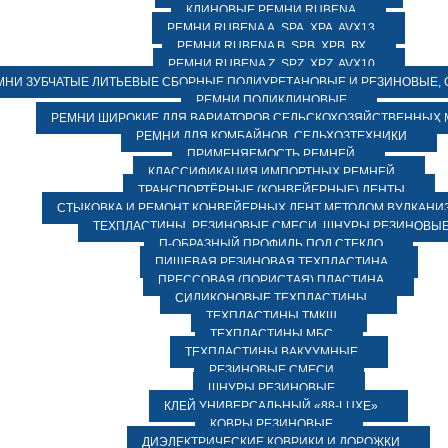
КЛИНОВЫЕ РЕМНИ RUBENA
РЕМНИ RUBENA А, SPA, XPA, AVX13
РЕМНИ RUBENA В, SPВ, ХPВ, ВХ
РЕМНИ RUBENA Z, SPZ, XPZ, AVX10
МНИ ЗУБЧАТЫЕ ЛИТЬЕВЫЕ СБОРНЫЕ ПОЛИУРЕТАНОВЫЕ И РЕЗИНОВЫЕ, 
РЕМНИ ПОЛИКЛИНОВЫЕ
РЕМНИ ШИРОКИЕ ДЛЯ ВАРИАТОРОВ СЕЛЬСКОХОЗЯЙСТВЕННЫХ
РЕМНИ ДЛЯ КОМБАЙНОВ, СЕЛЬХОЗТЕХНИКИ
ПРИМЕНЯЕМОСТЬ РЕМНЕЙ
КЛАССИФИКАЦИЯ ИМПОРТНЫХ РЕМНЕЙ
ТРАНСПОРТЁРНЫЕ (КОНВЕЙЕРНЫЕ) ЛЕНТЫ
СТЫКОВКА И РЕМОНТ КОНВЕЙЕРНЫХ ЛЕНТ МЕТОДОМ ВУЛКАНИ
ТЕХПЛАСТИНЫ, РЕЗИНОВЫЕ СМЕСИ, ШНУРЫ РЕЗИНОВЫ
П-ОБРАЗНЫЙ ПРОФИЛЬ ПОД СТЕКЛО
ПИЩЕВАЯ РЕЗИНОВАЯ ТЕХПЛАСТИНА
ПРЕССОВАЯ (ПОРИСТАЯ) ПЛАСТИНА
СИЛИКОНОВЫЕ ТЕХПЛАСТИНЫ
ТЕХПЛАСТИНЫ ТМКЩ
ТЕХПЛАСТИНЫ МБС
ТЕХПЛАСТИНЫ ВАКУУМНЫЕ
РЕЗИНОВЫЕ СМЕСИ
ШНУРЫ РЕЗИНОВЫЕ
КЛЕЙ УНИВЕРСАЛЬНЫЙ «88-LUXE»
КОВРЫ РЕЗИНОВЫЕ
ДИЭЛЕКТРИЧЕСКИЕ КОВРИКИ И ДОРОЖКИ