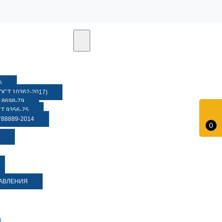
6
СТ 10362-2017)
8698-79
 9356-75
88889-2014
0
ДАВЛЕНИЯ