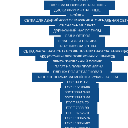
ЭЛЕКТРОДЫ
EVA (ЭВА) КОВРИКИ И ПЛАСТИНЫ
ДИСКИ (КРУГИ) ОТРЕЗНЫЕ
ВОЙЛОК
СЕТКА ДЛЯ АВАРИЙНОГО ОГРАЖДЕНИЯ, СИГНАЛЬНАЯ СЕТ
СИГНАЛЬНАЯ ЛЕНТА
ДРЕНАЖНЫЙ НАСОС ГНОМ.
САД И ОГОРОД
ШЛАНГИ ДЛЯ ПОЛИВА
ПЛАСТИКОВАЯ СЕТКА
СЕТКА ФАСАДНАЯ. СЕТКА СОЛНЦЕЗАЩИТНАЯ (ЗАТЕНЯЮЩАЯ
АКСЕССУАРЫ ДЛЯ ПОЛИВОЧНЫХ ШЛАНГОВ
ЛЕНТА “КАПЕЛЬНЫЙ ПОЛИВ”
ШПАГАТ ИЗ ПОЛИПРОПИЛЕНА
ПЛЁНКА ПОЛИЭТИЛЕНОВАЯ
ПЛОСКОСВОРАЧИВАЕМЫЙ ПВХ РУКАВ LAY FLAT
ГОСТЫ И ТУ
ГОСТ 15180-86
ГОСТ 1284.2-89
ГОСТ 1284.2-96
ГОСТ 6678-72
ГОСТ 7338-90
ГОСТ 8752-79
ГОСТ 10362-76
ГОСТ 10354-82