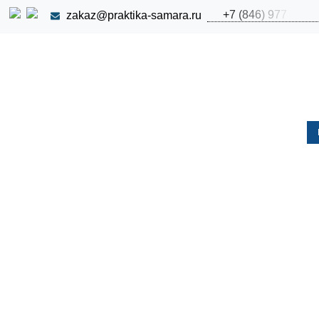
+
7
(
8
4
6
)
9
7
7
zakaz@praktika-samara.ru