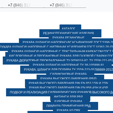
+
7
(
8
4
6
)
3
1
2
+
7
(
8
4
6
)
3
1
2
КАТАЛОГ
РЕЗИНОТЕХНИЧЕСКИЕ ИЗДЕЛИЯ
РУКАВА РЕЗИНОВЫЕ
РУКАВА (ШЛАНГИ) НАПОРНО-ВСАСЫВАЮЩИЕ ГОСТ 5398-7
РУКАВА (ШЛАНГИ) НАПОРНЫЕ С НИТЯНЫМ УСИЛЕНИЕМ ГОСТ 10362-76 (ГО
РУКАВА (ШЛАНГИ) НАПОРНЫЕ С ТЕКСТИЛЬНЫМ КАРКАСОМ ГОСТ 1
КИСЛОРОДНЫЕ И ПРОПАНОВЫЕ РУКАВА ДЛЯ ГАЗОВОЙ СВАРКИ ГОСТ
РУКАВА ДЮРИТОВЫЕ ПРОКЛАДОЧНЫЕ ТУ 0056016-87, ТУ 2556-221-057
РУКАВА (ШЛАНГИ) НАПОРНЫЕ ТУ 38-105998-91
РУКАВА, ШЛАНГИ ДЛЯ ПОЛИВА ТУ 2559-223-05788889-2012
СИЛИКОНОВЫЕ РУКАВА
РУКАВА ВЫСОКОГО ДАВЛЕНИЯ (РВД)
РУКАВ ВЫСОКОГО ДАВЛЕНИЯ DIN EN 853 1SN И 2SN
РУКАВ ВЫСОКОГО ДАВЛЕНИЯ DIN EN 856 4SH И 4SP
ПОДБОР И РЕАЛИЗАЦИЯ ГИДРАВЛИЧЕСКИХ РУКАВОВ ВЫСОКОГО 
ФИТИНГИ ДЛЯ РВД
БУРОВЫЕ РУКАВА
ПРАВИЛА ПРИМЕНЕНИЯ РВД
РУКАВА ИЗ ПВХ