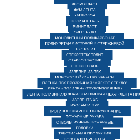
ФТОРОПЛАСТ
ФУМ ЛЕНТА
КАПРОЛОН
ПОЛИАЦЕТАЛЬ
ВИНИПЛАСТ
ОРГСТЕКЛО
МОНОЛИТНЫЙ ПОЛИКАРБОНАТ
ПОЛИУРЕТАН ЛИСТОВОЙ И СТЕРЖНЕВОЙ
ТЕКСТОЛИТ
СТЕКЛОТЕКСТОЛИТ
СТЕКЛОПЛАСТИК
СТЕКЛОТКАНЬ
ИЗДЕЛИЯ ИЗ ПВХ
МОРОЗОСТОЙКИЕ ПВХ ЗАВЕСЫ
ПЛЁНКА ПВХ ПРОЗРАЧНАЯ “МЯГКОЕ СТЕКЛО”
ЛЕНТА «ПОЛИЛЕН» (ТРУБОИЗОЛЯЦИЯ)
ЛЕНТА ПОЛИВИНИЛХЛОРИДНАЯ ЛИПКАЯ ПВХ-Л (ЛЕНТА ПИ
ИЗОЛЕНТА ХБ
ИЗОЛЕНТА ПВХ
ПРОТИВОПОЖАРНОЕ ОБОРУДОВАНИЕ
ПОЖАРНЫЕ РУКАВА
СТВОЛЫ РУЧНЫЕ ПОЖАРНЫЕ
ГОЛОВКИ
ТЕКСТИЛЬНАЯ ПРОДУКЦИЯ
ПОЛОГА ИЗ БРЕЗЕНТА