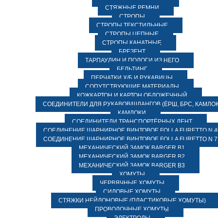
СТЯЖНЫЕ РЕМНИ
СТРОПЫ
СТРОПЫ ТЕКСТИЛЬНЫЕ
СТРОПЫ ЦЕПНЫЕ
СТРОПЫ КАНАТНЫЕ
БРЕЗЕНТ
ТАРПАУЛИН И ПОЛОГИ ИЗ НЕГО
БЕЛЬТИНГ
ПЕРЧАТКИ Х/Б И РУКАВИЦЫ
СОПУТСТВУЮЩИЕ МАТЕРИАЛЫ
КОЖКАРТОН И КАРТОН ОБЛОЖЕЧНЫЙ
СОЕДИНИТЕЛИ ДЛЯ РУКАВОВ/ШЛАНГОВ (ЁРШ, БРС, КАМЛОК
КАМЛОКИ
СОЕДИНИТЕЛИ ТРАНСПОРТЁРНЫХ ЛЕНТ
СОЕДИНЕНИЕ ШАРНИРНОЕ ВИНТОВОЕ FOLLA FURETTO N 4
СОЕДИНЕНИЕ ШАРНИРНОЕ ВИНТОВОЕ FOLLA FURETTO N 7
МЕХАНИЧЕСКИЙ ЗАМОК BARGER B1
МЕХАНИЧЕСКИЙ ЗАМОК BARGER B2
МЕХАНИЧЕСКИЙ ЗАМОК BARGER B3
ХОМУТЫ
ЧЕРВЯЧНЫЕ ХОМУТЫ
СИЛОВЫЕ ХОМУТЫ
СТЯЖКИ НЕЙЛОНОВЫЕ (ПЛАСТИКОВЫЕ ХОМУТЫ)
ПРОВОЛОЧНЫЕ ХОМУТЫ