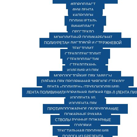
ФТОРОПЛАСТ
ФУМ ЛЕНТА
КАПРОЛОН
ПОЛИАЦЕТАЛЬ
ВИНИПЛАСТ
ОРГСТЕКЛО
МОНОЛИТНЫЙ ПОЛИКАРБОНАТ
ПОЛИУРЕТАН ЛИСТОВОЙ И СТЕРЖНЕВОЙ
ТЕКСТОЛИТ
СТЕКЛОТЕКСТОЛИТ
СТЕКЛОПЛАСТИК
СТЕКЛОТКАНЬ
ИЗДЕЛИЯ ИЗ ПВХ
МОРОЗОСТОЙКИЕ ПВХ ЗАВЕСЫ
ПЛЁНКА ПВХ ПРОЗРАЧНАЯ “МЯГКОЕ СТЕКЛО”
ЛЕНТА «ПОЛИЛЕН» (ТРУБОИЗОЛЯЦИЯ)
ЛЕНТА ПОЛИВИНИЛХЛОРИДНАЯ ЛИПКАЯ ПВХ-Л (ЛЕНТА ПИ
ИЗОЛЕНТА ХБ
ИЗОЛЕНТА ПВХ
ПРОТИВОПОЖАРНОЕ ОБОРУДОВАНИЕ
ПОЖАРНЫЕ РУКАВА
СТВОЛЫ РУЧНЫЕ ПОЖАРНЫЕ
ГОЛОВКИ
ТЕКСТИЛЬНАЯ ПРОДУКЦИЯ
ПОЛОГА ИЗ БРЕЗЕНТА