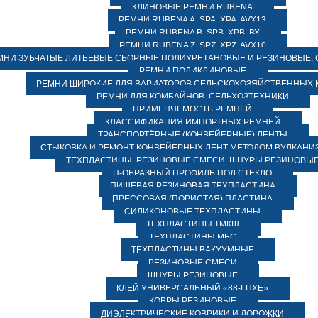
КЛИНОВЫЕ РЕМНИ RUBENA
РЕМНИ RUBENA А, SPA, XPA, AVX13
РЕМНИ RUBENA В, SPВ, ХPВ, ВХ
РЕМНИ RUBENA Z, SPZ, XPZ, AVX10
МНИ ЗУБЧАТЫЕ ЛИТЬЕВЫЕ СБОРНЫЕ ПОЛИУРЕТАНОВЫЕ И РЕЗИНОВЫЕ, 
РЕМНИ ПОЛИКЛИНОВЫЕ
РЕМНИ ШИРОКИЕ ДЛЯ ВАРИАТОРОВ СЕЛЬСКОХОЗЯЙСТВЕННЫХ
РЕМНИ ДЛЯ КОМБАЙНОВ, СЕЛЬХОЗТЕХНИКИ
ПРИМЕНЯЕМОСТЬ РЕМНЕЙ
КЛАССИФИКАЦИЯ ИМПОРТНЫХ РЕМНЕЙ
ТРАНСПОРТЁРНЫЕ (КОНВЕЙЕРНЫЕ) ЛЕНТЫ
СТЫКОВКА И РЕМОНТ КОНВЕЙЕРНЫХ ЛЕНТ МЕТОДОМ ВУЛКАНИ
ТЕХПЛАСТИНЫ, РЕЗИНОВЫЕ СМЕСИ, ШНУРЫ РЕЗИНОВЫ
П-ОБРАЗНЫЙ ПРОФИЛЬ ПОД СТЕКЛО
ПИЩЕВАЯ РЕЗИНОВАЯ ТЕХПЛАСТИНА
ПРЕССОВАЯ (ПОРИСТАЯ) ПЛАСТИНА
СИЛИКОНОВЫЕ ТЕХПЛАСТИНЫ
ТЕХПЛАСТИНЫ ТМКЩ
ТЕХПЛАСТИНЫ МБС
ТЕХПЛАСТИНЫ ВАКУУМНЫЕ
РЕЗИНОВЫЕ СМЕСИ
ШНУРЫ РЕЗИНОВЫЕ
КЛЕЙ УНИВЕРСАЛЬНЫЙ «88-LUXE»
КОВРЫ РЕЗИНОВЫЕ
ДИЭЛЕКТРИЧЕСКИЕ КОВРИКИ И ДОРОЖКИ