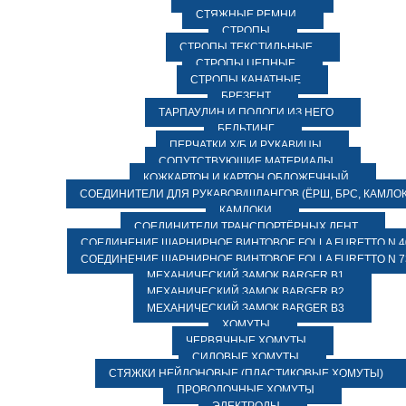
СТЯЖНЫЕ РЕМНИ
СТРОПЫ
СТРОПЫ ТЕКСТИЛЬНЫЕ
СТРОПЫ ЦЕПНЫЕ
СТРОПЫ КАНАТНЫЕ
БРЕЗЕНТ
ТАРПАУЛИН И ПОЛОГИ ИЗ НЕГО
БЕЛЬТИНГ
ПЕРЧАТКИ Х/Б И РУКАВИЦЫ
СОПУТСТВУЮЩИЕ МАТЕРИАЛЫ
КОЖКАРТОН И КАРТОН ОБЛОЖЕЧНЫЙ
СОЕДИНИТЕЛИ ДЛЯ РУКАВОВ/ШЛАНГОВ (ЁРШ, БРС, КАМЛОК
КАМЛОКИ
СОЕДИНИТЕЛИ ТРАНСПОРТЁРНЫХ ЛЕНТ
СОЕДИНЕНИЕ ШАРНИРНОЕ ВИНТОВОЕ FOLLA FURETTO N 4
СОЕДИНЕНИЕ ШАРНИРНОЕ ВИНТОВОЕ FOLLA FURETTO N 7
МЕХАНИЧЕСКИЙ ЗАМОК BARGER B1
МЕХАНИЧЕСКИЙ ЗАМОК BARGER B2
МЕХАНИЧЕСКИЙ ЗАМОК BARGER B3
ХОМУТЫ
ЧЕРВЯЧНЫЕ ХОМУТЫ
СИЛОВЫЕ ХОМУТЫ
СТЯЖКИ НЕЙЛОНОВЫЕ (ПЛАСТИКОВЫЕ ХОМУТЫ)
ПРОВОЛОЧНЫЕ ХОМУТЫ