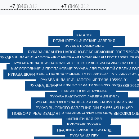
+
7
(
8
4
6
)
3
1
2
+
7
(
8
4
6
)
3
1
2
КАТАЛОГ
РЕЗИНОТЕХНИЧЕСКИЕ ИЗДЕЛИЯ
РУКАВА РЕЗИНОВЫЕ
РУКАВА (ШЛАНГИ) НАПОРНО-ВСАСЫВАЮЩИЕ ГОСТ 5398-7
РУКАВА (ШЛАНГИ) НАПОРНЫЕ С НИТЯНЫМ УСИЛЕНИЕМ ГОСТ 10362-76 (ГО
РУКАВА (ШЛАНГИ) НАПОРНЫЕ С ТЕКСТИЛЬНЫМ КАРКАСОМ ГОСТ 1
КИСЛОРОДНЫЕ И ПРОПАНОВЫЕ РУКАВА ДЛЯ ГАЗОВОЙ СВАРКИ ГОСТ
РУКАВА ДЮРИТОВЫЕ ПРОКЛАДОЧНЫЕ ТУ 0056016-87, ТУ 2556-221-057
РУКАВА (ШЛАНГИ) НАПОРНЫЕ ТУ 38-105998-91
РУКАВА, ШЛАНГИ ДЛЯ ПОЛИВА ТУ 2559-223-05788889-2012
СИЛИКОНОВЫЕ РУКАВА
РУКАВА ВЫСОКОГО ДАВЛЕНИЯ (РВД)
РУКАВ ВЫСОКОГО ДАВЛЕНИЯ DIN EN 853 1SN И 2SN
РУКАВ ВЫСОКОГО ДАВЛЕНИЯ DIN EN 856 4SH И 4SP
ПОДБОР И РЕАЛИЗАЦИЯ ГИДРАВЛИЧЕСКИХ РУКАВОВ ВЫСОКОГО 
ФИТИНГИ ДЛЯ РВД
БУРОВЫЕ РУКАВА
ПРАВИЛА ПРИМЕНЕНИЯ РВД
РУКАВА ИЗ ПВХ