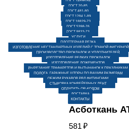
ГОСТ 14896-84
ГОСТ 20-85
ГОСТ 481-80
ГОСТ 1284.1-89
ГОСТ 18829-73
ГОСТ 5398-76
ГОСТ 9833-73
УСЛУГИ
ПЛОТТЕРНАЯ РЕЗКА
ИЗГОТОВЛЕНИЕ НЕСТАНДАРТНЫХ ИЗДЕЛИЙ С ТОЧНОЙ ФИГУРНОЙ
ПРОИЗВОДСТВО ПРОКЛАДОК И УПЛОТНИТЕЛЕЙ
ИЗГОТОВЛЕНИЕ РЕДКИХ ПРОКЛАДОК
ИЗГОТОВЛЕНИЕ ЛОЖЕМЕНТОВ
ВЫРЕЗАНИЕ ТРАФАРЕТОВ И ВЫТЫНАНОК К ПРАЗДНИКАМ
ПОЛОГА, ГАРАЖНЫЕ ШТОРЫ ПО ВАШИМ РАЗМЕРАМ
ОБЖИМ РУКАВОВ РВД ФИТИНГАМИ
СТЫКОВКА КОНВЕЙЕРНЫХ ЛЕНТ
ОПЛАТИТЬ QR-КОДОМ
ДОСТАВКА
КОНТАКТЫ
Асботкань АТ
581
₽