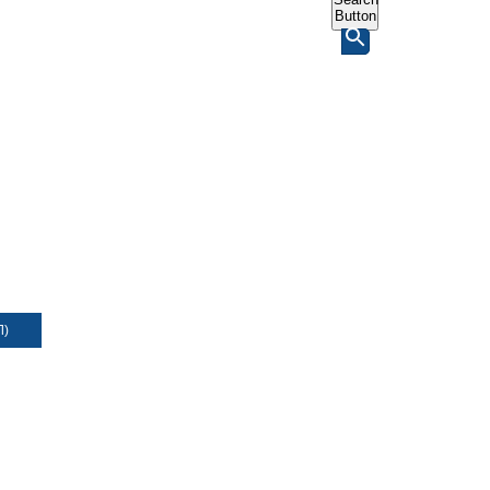
Button
Л)