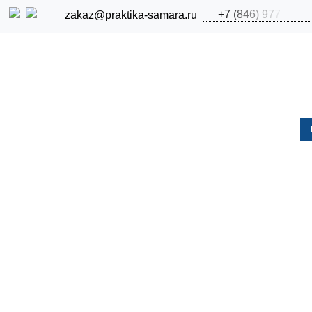
+
7
(
8
4
6
)
9
7
7
zakaz@praktika-samara.ru