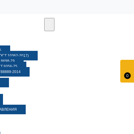
6
СТ 10362-2017)
8698-79
 9356-75
88889-2014
0
ДАВЛЕНИЯ