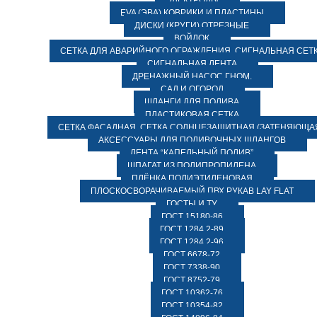
ЭЛЕКТРОДЫ
EVA (ЭВА) КОВРИКИ И ПЛАСТИНЫ
ДИСКИ (КРУГИ) ОТРЕЗНЫЕ
ВОЙЛОК
СЕТКА ДЛЯ АВАРИЙНОГО ОГРАЖДЕНИЯ, СИГНАЛЬНАЯ СЕТ
СИГНАЛЬНАЯ ЛЕНТА
ДРЕНАЖНЫЙ НАСОС ГНОМ.
САД И ОГОРОД
ШЛАНГИ ДЛЯ ПОЛИВА
ПЛАСТИКОВАЯ СЕТКА
СЕТКА ФАСАДНАЯ. СЕТКА СОЛНЦЕЗАЩИТНАЯ (ЗАТЕНЯЮЩАЯ
АКСЕССУАРЫ ДЛЯ ПОЛИВОЧНЫХ ШЛАНГОВ
ЛЕНТА “КАПЕЛЬНЫЙ ПОЛИВ”
ШПАГАТ ИЗ ПОЛИПРОПИЛЕНА
ПЛЁНКА ПОЛИЭТИЛЕНОВАЯ
ПЛОСКОСВОРАЧИВАЕМЫЙ ПВХ РУКАВ LAY FLAT
ГОСТЫ И ТУ
ГОСТ 15180-86
ГОСТ 1284.2-89
ГОСТ 1284.2-96
ГОСТ 6678-72
ГОСТ 7338-90
ГОСТ 8752-79
ГОСТ 10362-76
ГОСТ 10354-82