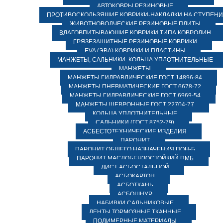
АВТОКОВРЫ РЕЗИНОВЫЕ
ПРОТИВОСКОЛЬЗЯЩИЕ КОВРИКИ-НАКЛАДКИ НА СТУПЕН
ЖИВОТНОВОДЧЕСКИЕ РЕЗИНОВЫЕ ПЛИТЫ
ВЛАГОВПИТЫВАЮЩИЕ КОВРИКИ ТИПА КОВРОЛИН
ГРЯЗЕЗАЩИТНЫЕ РЕЗИНОВЫЕ КОВРИКИ
EVA (ЭВА) КОВРИКИ И ПЛАСТИНЫ
МАНЖЕТЫ, САЛЬНИКИ, КОЛЬЦА УПЛОТНИТЕЛЬНЫЕ
МАНЖЕТЫ
МАНЖЕТЫ ГИДРАВЛИЧЕСКИЕ ГОСТ 14896-84
МАНЖЕТЫ ПНЕВМАТИЧЕСКИЕ ГОСТ 6678-72
МАНЖЕТЫ ГИДРАВЛИЧЕСКИЕ ГОСТ 6969-54
МАНЖЕТЫ ШЕВРОННЫЕ ГОСТ 22704-77
КОЛЬЦА УПЛОТНИТЕЛЬНЫЕ
САЛЬНИКИ (ГОСТ 8752-79)
АСБЕСТОТЕХНИЧЕСКИЕ ИЗДЕЛИЯ
ПАРОНИТ
ПАРОНИТ ОБЩЕГО НАЗНАЧЕНИЯ ПОН-Б
ПАРОНИТ МАСЛОБЕНЗОСТОЙКИЙ ПМБ
ЛИСТ АСБОСТАЛЬНОЙ
АСБОКАРТОН
АСБОТКАНЬ
АСБОШНУР
НАБИВКИ САЛЬНИКОВЫЕ
ЛЕНТЫ ТОРМОЗНЫЕ ТКАННЫЕ
ПОЛИМЕРНЫЕ МАТЕРИАЛЫ