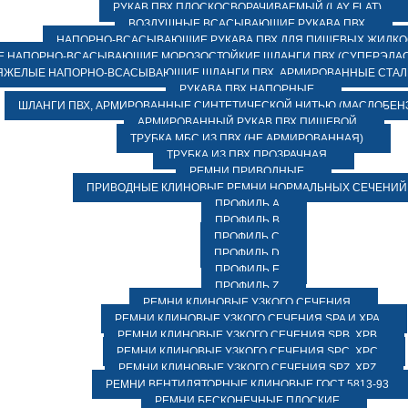
РУКАВ ПВХ ПЛОСКОСВОРАЧИВАЕМЫЙ (LAY FLAT)
ВОЗДУШНЫЕ ВСАСЫВАЮЩИЕ РУКАВА ПВХ
НАПОРНО-ВСАСЫВАЮЩИЕ РУКАВА ПВХ ДЛЯ ПИЩЕВЫХ ЖИДК
 НАПОРНО-ВСАСЫВАЮЩИЕ МОРОЗОСТОЙКИЕ ШЛАНГИ ПВХ (СУПЕРЭЛАС
ЯЖЕЛЫЕ НАПОРНО-ВСАСЫВАЮЩИЕ ШЛАНГИ ПВХ, АРМИРОВАННЫЕ СТА
РУКАВА ПВХ НАПОРНЫЕ
ШЛАНГИ ПВХ, АРМИРОВАННЫЕ СИНТЕТИЧЕСКОЙ НИТЬЮ (МАСЛОБЕН
АРМИРОВАННЫЙ РУКАВ ПВХ ПИЩЕВОЙ
ТРУБКА МБС ИЗ ПВХ (НЕ АРМИРОВАННАЯ)
ТРУБКА ИЗ ПВХ ПРОЗРАЧНАЯ
РЕМНИ ПРИВОДНЫЕ
ПРИВОДНЫЕ КЛИНОВЫЕ РЕМНИ НОРМАЛЬНЫХ СЕЧЕНИЙ
ПРОФИЛЬ A
ПРОФИЛЬ B
ПРОФИЛЬ C
ПРОФИЛЬ D
ПРОФИЛЬ E
ПРОФИЛЬ Z
РЕМНИ КЛИНОВЫЕ УЗКОГО СЕЧЕНИЯ
РЕМНИ КЛИНОВЫЕ УЗКОГО СЕЧЕНИЯ SPA И XPA
РЕМНИ КЛИНОВЫЕ УЗКОГО СЕЧЕНИЯ SPB, XPB
РЕМНИ КЛИНОВЫЕ УЗКОГО СЕЧЕНИЯ SPC, XPC
РЕМНИ КЛИНОВЫЕ УЗКОГО СЕЧЕНИЯ SPZ, XPZ
РЕМНИ ВЕНТИЛЯТОРНЫЕ КЛИНОВЫЕ ГОСТ 5813-93
РЕМНИ БЕСКОНЕЧНЫЕ ПЛОСКИЕ