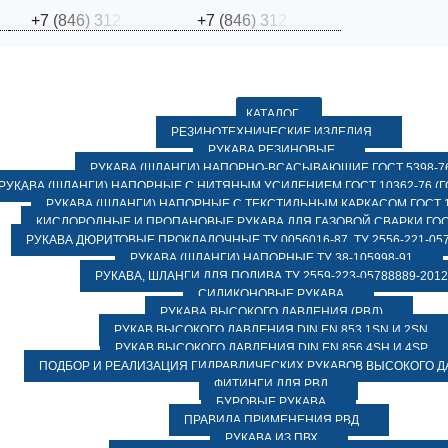
+
7
(
8
4
6
)
3
1
2
+
7
(
8
4
6
)
3
1
2
КАТАЛОГ
РЕЗИНОТЕХНИЧЕСКИЕ ИЗДЕЛИЯ
РУКАВА РЕЗИНОВЫЕ
РУКАВА (ШЛАНГИ) НАПОРНО-ВСАСЫВАЮЩИЕ ГОСТ 5398-7
РУКАВА (ШЛАНГИ) НАПОРНЫЕ С НИТЯНЫМ УСИЛЕНИЕМ ГОСТ 10362-76 (ГО
РУКАВА (ШЛАНГИ) НАПОРНЫЕ С ТЕКСТИЛЬНЫМ КАРКАСОМ ГОСТ 1
КИСЛОРОДНЫЕ И ПРОПАНОВЫЕ РУКАВА ДЛЯ ГАЗОВОЙ СВАРКИ ГОСТ
РУКАВА ДЮРИТОВЫЕ ПРОКЛАДОЧНЫЕ ТУ 0056016-87, ТУ 2556-221-057
РУКАВА (ШЛАНГИ) НАПОРНЫЕ ТУ 38-105998-91
РУКАВА, ШЛАНГИ ДЛЯ ПОЛИВА ТУ 2559-223-05788889-2012
СИЛИКОНОВЫЕ РУКАВА
РУКАВА ВЫСОКОГО ДАВЛЕНИЯ (РВД)
РУКАВ ВЫСОКОГО ДАВЛЕНИЯ DIN EN 853 1SN И 2SN
РУКАВ ВЫСОКОГО ДАВЛЕНИЯ DIN EN 856 4SH И 4SP
ПОДБОР И РЕАЛИЗАЦИЯ ГИДРАВЛИЧЕСКИХ РУКАВОВ ВЫСОКОГО 
ФИТИНГИ ДЛЯ РВД
БУРОВЫЕ РУКАВА
ПРАВИЛА ПРИМЕНЕНИЯ РВД
РУКАВА ИЗ ПВХ