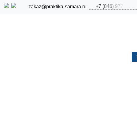
+
7
(
8
4
6
)
9
7
7
zakaz@praktika-samara.ru