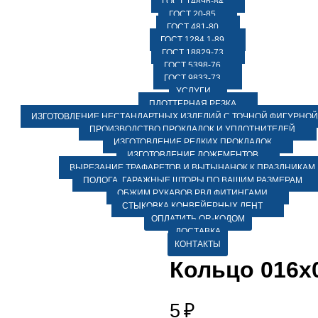
ГОСТ 14896-84
ГОСТ 20-85
ГОСТ 481-80
ГОСТ 1284.1-89
ГОСТ 18829-73
ГОСТ 5398-76
ГОСТ 9833-73
УСЛУГИ
ПЛОТТЕРНАЯ РЕЗКА
ИЗГОТОВЛЕНИЕ НЕСТАНДАРТНЫХ ИЗДЕЛИЙ С ТОЧНОЙ ФИГУРНОЙ
ПРОИЗВОДСТВО ПРОКЛАДОК И УПЛОТНИТЕЛЕЙ
ИЗГОТОВЛЕНИЕ РЕДКИХ ПРОКЛАДОК
ИЗГОТОВЛЕНИЕ ЛОЖЕМЕНТОВ
ВЫРЕЗАНИЕ ТРАФАРЕТОВ И ВЫТЫНАНОК К ПРАЗДНИКАМ
ПОЛОГА, ГАРАЖНЫЕ ШТОРЫ ПО ВАШИМ РАЗМЕРАМ
ОБЖИМ РУКАВОВ РВД ФИТИНГАМИ
СТЫКОВКА КОНВЕЙЕРНЫХ ЛЕНТ
ОПЛАТИТЬ QR-КОДОМ
ДОСТАВКА
КОНТАКТЫ
Кольцо 016х0
5
₽