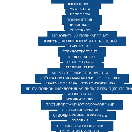
ФТОРОПЛАСТ
ФУМ ЛЕНТА
КАПРОЛОН
ПОЛИАЦЕТАЛЬ
ВИНИПЛАСТ
ОРГСТЕКЛО
МОНОЛИТНЫЙ ПОЛИКАРБОНАТ
ПОЛИУРЕТАН ЛИСТОВОЙ И СТЕРЖНЕВОЙ
ТЕКСТОЛИТ
СТЕКЛОТЕКСТОЛИТ
СТЕКЛОПЛАСТИК
СТЕКЛОТКАНЬ
ИЗДЕЛИЯ ИЗ ПВХ
МОРОЗОСТОЙКИЕ ПВХ ЗАВЕСЫ
ПЛЁНКА ПВХ ПРОЗРАЧНАЯ “МЯГКОЕ СТЕКЛО”
ЛЕНТА «ПОЛИЛЕН» (ТРУБОИЗОЛЯЦИЯ)
ЛЕНТА ПОЛИВИНИЛХЛОРИДНАЯ ЛИПКАЯ ПВХ-Л (ЛЕНТА ПИ
ИЗОЛЕНТА ХБ
ИЗОЛЕНТА ПВХ
ПРОТИВОПОЖАРНОЕ ОБОРУДОВАНИЕ
ПОЖАРНЫЕ РУКАВА
СТВОЛЫ РУЧНЫЕ ПОЖАРНЫЕ
ГОЛОВКИ
ТЕКСТИЛЬНАЯ ПРОДУКЦИЯ
ПОЛОГА ИЗ БРЕЗЕНТА