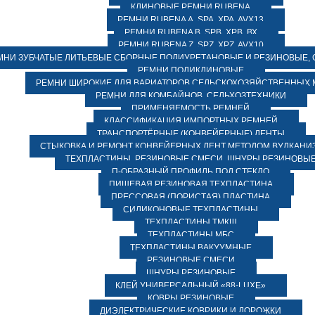
КЛИНОВЫЕ РЕМНИ RUBENA
РЕМНИ RUBENA А, SPA, XPA, AVX13
РЕМНИ RUBENA В, SPВ, ХPВ, ВХ
РЕМНИ RUBENA Z, SPZ, XPZ, AVX10
МНИ ЗУБЧАТЫЕ ЛИТЬЕВЫЕ СБОРНЫЕ ПОЛИУРЕТАНОВЫЕ И РЕЗИНОВЫЕ, 
РЕМНИ ПОЛИКЛИНОВЫЕ
РЕМНИ ШИРОКИЕ ДЛЯ ВАРИАТОРОВ СЕЛЬСКОХОЗЯЙСТВЕННЫХ
РЕМНИ ДЛЯ КОМБАЙНОВ, СЕЛЬХОЗТЕХНИКИ
ПРИМЕНЯЕМОСТЬ РЕМНЕЙ
КЛАССИФИКАЦИЯ ИМПОРТНЫХ РЕМНЕЙ
ТРАНСПОРТЁРНЫЕ (КОНВЕЙЕРНЫЕ) ЛЕНТЫ
СТЫКОВКА И РЕМОНТ КОНВЕЙЕРНЫХ ЛЕНТ МЕТОДОМ ВУЛКАНИ
ТЕХПЛАСТИНЫ, РЕЗИНОВЫЕ СМЕСИ, ШНУРЫ РЕЗИНОВЫ
П-ОБРАЗНЫЙ ПРОФИЛЬ ПОД СТЕКЛО
ПИЩЕВАЯ РЕЗИНОВАЯ ТЕХПЛАСТИНА
ПРЕССОВАЯ (ПОРИСТАЯ) ПЛАСТИНА
СИЛИКОНОВЫЕ ТЕХПЛАСТИНЫ
ТЕХПЛАСТИНЫ ТМКЩ
ТЕХПЛАСТИНЫ МБС
ТЕХПЛАСТИНЫ ВАКУУМНЫЕ
РЕЗИНОВЫЕ СМЕСИ
ШНУРЫ РЕЗИНОВЫЕ
КЛЕЙ УНИВЕРСАЛЬНЫЙ «88-LUXE»
КОВРЫ РЕЗИНОВЫЕ
ДИЭЛЕКТРИЧЕСКИЕ КОВРИКИ И ДОРОЖКИ