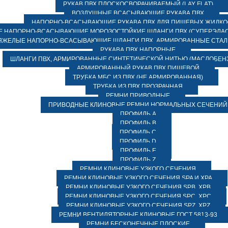
РУКАВ ПВХ ПЛОСКОСВОРАЧИВАЕМЫЙ (LAY FLAT)
ВОЗДУШНЫЕ ВСАСЫВАЮЩИЕ РУКАВА ПВХ
НАПОРНО-ВСАСЫВАЮЩИЕ РУКАВА ПВХ ДЛЯ ПИЩЕВЫХ ЖИДК
 НАПОРНО-ВСАСЫВАЮЩИЕ МОРОЗОСТОЙКИЕ ШЛАНГИ ПВХ (СУПЕРЭЛАС
ЯЖЕЛЫЕ НАПОРНО-ВСАСЫВАЮЩИЕ ШЛАНГИ ПВХ, АРМИРОВАННЫЕ СТА
РУКАВА ПВХ НАПОРНЫЕ
ШЛАНГИ ПВХ, АРМИРОВАННЫЕ СИНТЕТИЧЕСКОЙ НИТЬЮ (МАСЛОБЕН
АРМИРОВАННЫЙ РУКАВ ПВХ ПИЩЕВОЙ
ТРУБКА МБС ИЗ ПВХ (НЕ АРМИРОВАННАЯ)
ТРУБКА ИЗ ПВХ ПРОЗРАЧНАЯ
РЕМНИ ПРИВОДНЫЕ
ПРИВОДНЫЕ КЛИНОВЫЕ РЕМНИ НОРМАЛЬНЫХ СЕЧЕНИЙ
ПРОФИЛЬ A
ПРОФИЛЬ B
ПРОФИЛЬ C
ПРОФИЛЬ D
ПРОФИЛЬ E
ПРОФИЛЬ Z
РЕМНИ КЛИНОВЫЕ УЗКОГО СЕЧЕНИЯ
РЕМНИ КЛИНОВЫЕ УЗКОГО СЕЧЕНИЯ SPA И XPA
РЕМНИ КЛИНОВЫЕ УЗКОГО СЕЧЕНИЯ SPB, XPB
РЕМНИ КЛИНОВЫЕ УЗКОГО СЕЧЕНИЯ SPC, XPC
РЕМНИ КЛИНОВЫЕ УЗКОГО СЕЧЕНИЯ SPZ, XPZ
РЕМНИ ВЕНТИЛЯТОРНЫЕ КЛИНОВЫЕ ГОСТ 5813-93
РЕМНИ БЕСКОНЕЧНЫЕ ПЛОСКИЕ