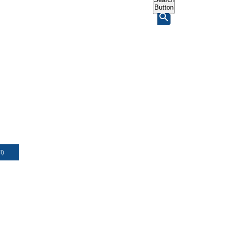
Button
Л)