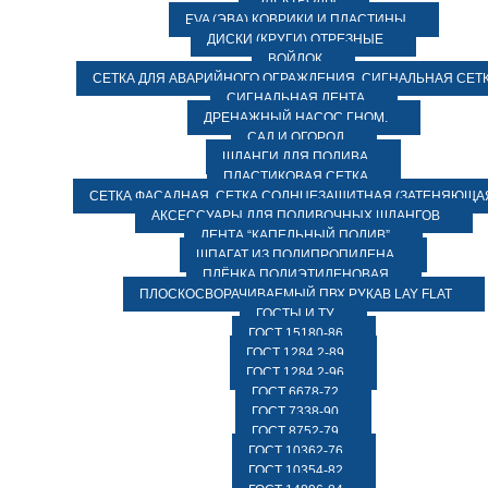
ЭЛЕКТРОДЫ
EVA (ЭВА) КОВРИКИ И ПЛАСТИНЫ
ДИСКИ (КРУГИ) ОТРЕЗНЫЕ
ВОЙЛОК
СЕТКА ДЛЯ АВАРИЙНОГО ОГРАЖДЕНИЯ, СИГНАЛЬНАЯ СЕТ
СИГНАЛЬНАЯ ЛЕНТА
ДРЕНАЖНЫЙ НАСОС ГНОМ.
САД И ОГОРОД
ШЛАНГИ ДЛЯ ПОЛИВА
ПЛАСТИКОВАЯ СЕТКА
СЕТКА ФАСАДНАЯ. СЕТКА СОЛНЦЕЗАЩИТНАЯ (ЗАТЕНЯЮЩАЯ
АКСЕССУАРЫ ДЛЯ ПОЛИВОЧНЫХ ШЛАНГОВ
ЛЕНТА “КАПЕЛЬНЫЙ ПОЛИВ”
ШПАГАТ ИЗ ПОЛИПРОПИЛЕНА
ПЛЁНКА ПОЛИЭТИЛЕНОВАЯ
ПЛОСКОСВОРАЧИВАЕМЫЙ ПВХ РУКАВ LAY FLAT
ГОСТЫ И ТУ
ГОСТ 15180-86
ГОСТ 1284.2-89
ГОСТ 1284.2-96
ГОСТ 6678-72
ГОСТ 7338-90
ГОСТ 8752-79
ГОСТ 10362-76
ГОСТ 10354-82