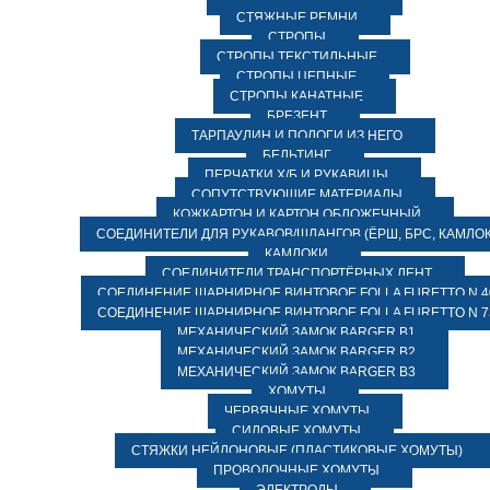
СТЯЖНЫЕ РЕМНИ
СТРОПЫ
СТРОПЫ ТЕКСТИЛЬНЫЕ
СТРОПЫ ЦЕПНЫЕ
СТРОПЫ КАНАТНЫЕ
БРЕЗЕНТ
ТАРПАУЛИН И ПОЛОГИ ИЗ НЕГО
БЕЛЬТИНГ
ПЕРЧАТКИ Х/Б И РУКАВИЦЫ
СОПУТСТВУЮЩИЕ МАТЕРИАЛЫ
КОЖКАРТОН И КАРТОН ОБЛОЖЕЧНЫЙ
СОЕДИНИТЕЛИ ДЛЯ РУКАВОВ/ШЛАНГОВ (ЁРШ, БРС, КАМЛОК
КАМЛОКИ
СОЕДИНИТЕЛИ ТРАНСПОРТЁРНЫХ ЛЕНТ
СОЕДИНЕНИЕ ШАРНИРНОЕ ВИНТОВОЕ FOLLA FURETTO N 4
СОЕДИНЕНИЕ ШАРНИРНОЕ ВИНТОВОЕ FOLLA FURETTO N 7
МЕХАНИЧЕСКИЙ ЗАМОК BARGER B1
МЕХАНИЧЕСКИЙ ЗАМОК BARGER B2
МЕХАНИЧЕСКИЙ ЗАМОК BARGER B3
ХОМУТЫ
ЧЕРВЯЧНЫЕ ХОМУТЫ
СИЛОВЫЕ ХОМУТЫ
СТЯЖКИ НЕЙЛОНОВЫЕ (ПЛАСТИКОВЫЕ ХОМУТЫ)
ПРОВОЛОЧНЫЕ ХОМУТЫ