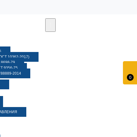
6
СТ 10362-2017)
8698-79
 9356-75
88889-2014
0
ДАВЛЕНИЯ