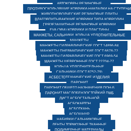
АВТОКОВРЫ РЕЗИНОВЫЕ
ПРОТИВОСКОЛЬЗЯЩИЕ КОВРИКИ-НАКЛАДКИ НА СТУПЕН
ЖИВОТНОВОДЧЕСКИЕ РЕЗИНОВЫЕ ПЛИТЫ
ВЛАГОВПИТЫВАЮЩИЕ КОВРИКИ ТИПА КОВРОЛИН
ГРЯЗЕЗАЩИТНЫЕ РЕЗИНОВЫЕ КОВРИКИ
EVA (ЭВА) КОВРИКИ И ПЛАСТИНЫ
МАНЖЕТЫ, САЛЬНИКИ, КОЛЬЦА УПЛОТНИТЕЛЬНЫЕ
МАНЖЕТЫ
МАНЖЕТЫ ГИДРАВЛИЧЕСКИЕ ГОСТ 14896-84
МАНЖЕТЫ ПНЕВМАТИЧЕСКИЕ ГОСТ 6678-72
МАНЖЕТЫ ГИДРАВЛИЧЕСКИЕ ГОСТ 6969-54
МАНЖЕТЫ ШЕВРОННЫЕ ГОСТ 22704-77
КОЛЬЦА УПЛОТНИТЕЛЬНЫЕ
САЛЬНИКИ (ГОСТ 8752-79)
АСБЕСТОТЕХНИЧЕСКИЕ ИЗДЕЛИЯ
ПАРОНИТ
ПАРОНИТ ОБЩЕГО НАЗНАЧЕНИЯ ПОН-Б
ПАРОНИТ МАСЛОБЕНЗОСТОЙКИЙ ПМБ
ЛИСТ АСБОСТАЛЬНОЙ
АСБОКАРТОН
АСБОТКАНЬ
АСБОШНУР
НАБИВКИ САЛЬНИКОВЫЕ
ЛЕНТЫ ТОРМОЗНЫЕ ТКАННЫЕ
ПОЛИМЕРНЫЕ МАТЕРИАЛЫ