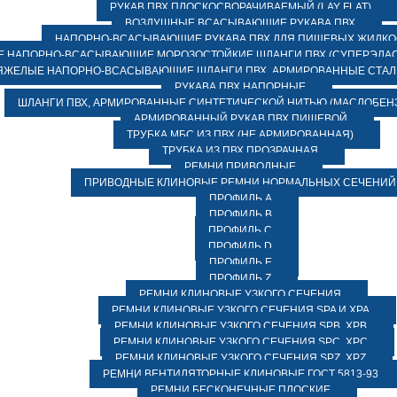
РУКАВ ПВХ ПЛОСКОСВОРАЧИВАЕМЫЙ (LAY FLAT)
ВОЗДУШНЫЕ ВСАСЫВАЮЩИЕ РУКАВА ПВХ
НАПОРНО-ВСАСЫВАЮЩИЕ РУКАВА ПВХ ДЛЯ ПИЩЕВЫХ ЖИДК
 НАПОРНО-ВСАСЫВАЮЩИЕ МОРОЗОСТОЙКИЕ ШЛАНГИ ПВХ (СУПЕРЭЛАС
ЯЖЕЛЫЕ НАПОРНО-ВСАСЫВАЮЩИЕ ШЛАНГИ ПВХ, АРМИРОВАННЫЕ СТА
РУКАВА ПВХ НАПОРНЫЕ
ШЛАНГИ ПВХ, АРМИРОВАННЫЕ СИНТЕТИЧЕСКОЙ НИТЬЮ (МАСЛОБЕН
АРМИРОВАННЫЙ РУКАВ ПВХ ПИЩЕВОЙ
ТРУБКА МБС ИЗ ПВХ (НЕ АРМИРОВАННАЯ)
ТРУБКА ИЗ ПВХ ПРОЗРАЧНАЯ
РЕМНИ ПРИВОДНЫЕ
ПРИВОДНЫЕ КЛИНОВЫЕ РЕМНИ НОРМАЛЬНЫХ СЕЧЕНИЙ
ПРОФИЛЬ A
ПРОФИЛЬ B
ПРОФИЛЬ C
ПРОФИЛЬ D
ПРОФИЛЬ E
ПРОФИЛЬ Z
РЕМНИ КЛИНОВЫЕ УЗКОГО СЕЧЕНИЯ
РЕМНИ КЛИНОВЫЕ УЗКОГО СЕЧЕНИЯ SPA И XPA
РЕМНИ КЛИНОВЫЕ УЗКОГО СЕЧЕНИЯ SPB, XPB
РЕМНИ КЛИНОВЫЕ УЗКОГО СЕЧЕНИЯ SPC, XPC
РЕМНИ КЛИНОВЫЕ УЗКОГО СЕЧЕНИЯ SPZ, XPZ
РЕМНИ ВЕНТИЛЯТОРНЫЕ КЛИНОВЫЕ ГОСТ 5813-93
РЕМНИ БЕСКОНЕЧНЫЕ ПЛОСКИЕ