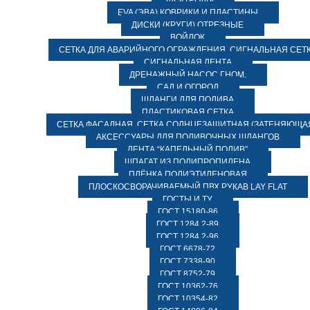
ЭЛЕКТРОДЫ
EVA (ЭВА) КОВРИКИ И ПЛАСТИНЫ
ДИСКИ (КРУГИ) ОТРЕЗНЫЕ
ВОЙЛОК
СЕТКА ДЛЯ АВАРИЙНОГО ОГРАЖДЕНИЯ, СИГНАЛЬНАЯ СЕТ
СИГНАЛЬНАЯ ЛЕНТА
ДРЕНАЖНЫЙ НАСОС ГНОМ.
САД И ОГОРОД
ШЛАНГИ ДЛЯ ПОЛИВА
ПЛАСТИКОВАЯ СЕТКА
СЕТКА ФАСАДНАЯ. СЕТКА СОЛНЦЕЗАЩИТНАЯ (ЗАТЕНЯЮЩАЯ
АКСЕССУАРЫ ДЛЯ ПОЛИВОЧНЫХ ШЛАНГОВ
ЛЕНТА “КАПЕЛЬНЫЙ ПОЛИВ”
ШПАГАТ ИЗ ПОЛИПРОПИЛЕНА
ПЛЁНКА ПОЛИЭТИЛЕНОВАЯ
ПЛОСКОСВОРАЧИВАЕМЫЙ ПВХ РУКАВ LAY FLAT
ГОСТЫ И ТУ
ГОСТ 15180-86
ГОСТ 1284.2-89
ГОСТ 1284.2-96
ГОСТ 6678-72
ГОСТ 7338-90
ГОСТ 8752-79
ГОСТ 10362-76
ГОСТ 10354-82