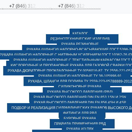
+
7
(
8
4
6
)
3
1
2
+
7
(
8
4
6
)
3
1
2
КАТАЛОГ
РЕЗИНОТЕХНИЧЕСКИЕ ИЗДЕЛИЯ
РУКАВА РЕЗИНОВЫЕ
РУКАВА (ШЛАНГИ) НАПОРНО-ВСАСЫВАЮЩИЕ ГОСТ 5398-7
РУКАВА (ШЛАНГИ) НАПОРНЫЕ С НИТЯНЫМ УСИЛЕНИЕМ ГОСТ 10362-76 (ГО
РУКАВА (ШЛАНГИ) НАПОРНЫЕ С ТЕКСТИЛЬНЫМ КАРКАСОМ ГОСТ 1
КИСЛОРОДНЫЕ И ПРОПАНОВЫЕ РУКАВА ДЛЯ ГАЗОВОЙ СВАРКИ ГОСТ
РУКАВА ДЮРИТОВЫЕ ПРОКЛАДОЧНЫЕ ТУ 0056016-87, ТУ 2556-221-057
РУКАВА (ШЛАНГИ) НАПОРНЫЕ ТУ 38-105998-91
РУКАВА, ШЛАНГИ ДЛЯ ПОЛИВА ТУ 2559-223-05788889-2012
СИЛИКОНОВЫЕ РУКАВА
РУКАВА ВЫСОКОГО ДАВЛЕНИЯ (РВД)
РУКАВ ВЫСОКОГО ДАВЛЕНИЯ DIN EN 853 1SN И 2SN
РУКАВ ВЫСОКОГО ДАВЛЕНИЯ DIN EN 856 4SH И 4SP
ПОДБОР И РЕАЛИЗАЦИЯ ГИДРАВЛИЧЕСКИХ РУКАВОВ ВЫСОКОГО 
ФИТИНГИ ДЛЯ РВД
БУРОВЫЕ РУКАВА
ПРАВИЛА ПРИМЕНЕНИЯ РВД
РУКАВА ИЗ ПВХ