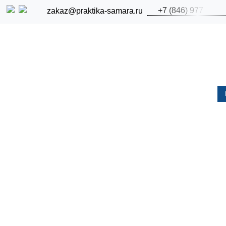
+
7
(
8
4
6
)
9
7
7
zakaz@praktika-samara.ru