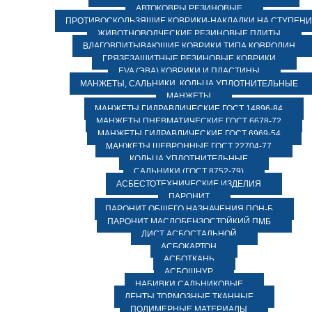
АВТОКОВРЫ РЕЗИНОВЫЕ
ПРОТИВОСКОЛЬЗЯЩИЕ КОВРИКИ-НАКЛАДКИ НА СТУПЕН
ЖИВОТНОВОДЧЕСКИЕ РЕЗИНОВЫЕ ПЛИТЫ
ВЛАГОВПИТЫВАЮЩИЕ КОВРИКИ ТИПА КОВРОЛИН
ГРЯЗЕЗАЩИТНЫЕ РЕЗИНОВЫЕ КОВРИКИ
EVA (ЭВА) КОВРИКИ И ПЛАСТИНЫ
МАНЖЕТЫ, САЛЬНИКИ, КОЛЬЦА УПЛОТНИТЕЛЬНЫЕ
МАНЖЕТЫ
МАНЖЕТЫ ГИДРАВЛИЧЕСКИЕ ГОСТ 14896-84
МАНЖЕТЫ ПНЕВМАТИЧЕСКИЕ ГОСТ 6678-72
МАНЖЕТЫ ГИДРАВЛИЧЕСКИЕ ГОСТ 6969-54
МАНЖЕТЫ ШЕВРОННЫЕ ГОСТ 22704-77
КОЛЬЦА УПЛОТНИТЕЛЬНЫЕ
САЛЬНИКИ (ГОСТ 8752-79)
АСБЕСТОТЕХНИЧЕСКИЕ ИЗДЕЛИЯ
ПАРОНИТ
ПАРОНИТ ОБЩЕГО НАЗНАЧЕНИЯ ПОН-Б
ПАРОНИТ МАСЛОБЕНЗОСТОЙКИЙ ПМБ
ЛИСТ АСБОСТАЛЬНОЙ
АСБОКАРТОН
АСБОТКАНЬ
АСБОШНУР
НАБИВКИ САЛЬНИКОВЫЕ
ЛЕНТЫ ТОРМОЗНЫЕ ТКАННЫЕ
ПОЛИМЕРНЫЕ МАТЕРИАЛЫ