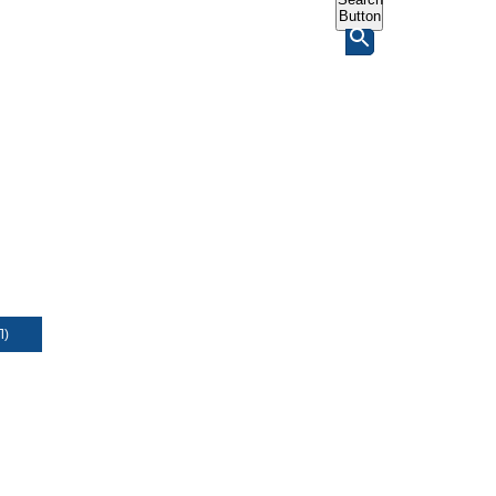
Button
Л)