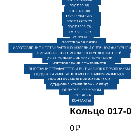
ГОСТ 14896-84
ГОСТ 20-85
ГОСТ 481-80
ГОСТ 1284.1-89
ГОСТ 18829-73
ГОСТ 5398-76
ГОСТ 9833-73
УСЛУГИ
ПЛОТТЕРНАЯ РЕЗКА
ИЗГОТОВЛЕНИЕ НЕСТАНДАРТНЫХ ИЗДЕЛИЙ С ТОЧНОЙ ФИГУРНОЙ
ПРОИЗВОДСТВО ПРОКЛАДОК И УПЛОТНИТЕЛЕЙ
ИЗГОТОВЛЕНИЕ РЕДКИХ ПРОКЛАДОК
ИЗГОТОВЛЕНИЕ ЛОЖЕМЕНТОВ
ВЫРЕЗАНИЕ ТРАФАРЕТОВ И ВЫТЫНАНОК К ПРАЗДНИКАМ
ПОЛОГА, ГАРАЖНЫЕ ШТОРЫ ПО ВАШИМ РАЗМЕРАМ
ОБЖИМ РУКАВОВ РВД ФИТИНГАМИ
СТЫКОВКА КОНВЕЙЕРНЫХ ЛЕНТ
ОПЛАТИТЬ QR-КОДОМ
ДОСТАВКА
КОНТАКТЫ
Кольцо 017-0
0
₽