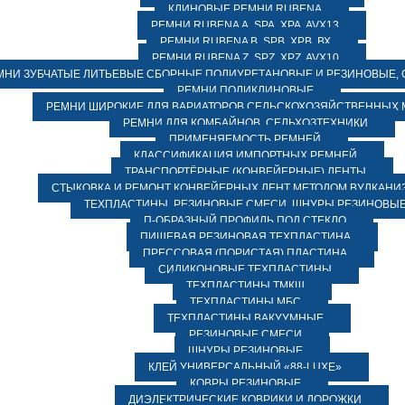
КЛИНОВЫЕ РЕМНИ RUBENA
РЕМНИ RUBENA А, SPA, XPA, AVX13
РЕМНИ RUBENA В, SPВ, ХPВ, ВХ
РЕМНИ RUBENA Z, SPZ, XPZ, AVX10
МНИ ЗУБЧАТЫЕ ЛИТЬЕВЫЕ СБОРНЫЕ ПОЛИУРЕТАНОВЫЕ И РЕЗИНОВЫЕ, 
РЕМНИ ПОЛИКЛИНОВЫЕ
РЕМНИ ШИРОКИЕ ДЛЯ ВАРИАТОРОВ СЕЛЬСКОХОЗЯЙСТВЕННЫХ
РЕМНИ ДЛЯ КОМБАЙНОВ, СЕЛЬХОЗТЕХНИКИ
ПРИМЕНЯЕМОСТЬ РЕМНЕЙ
КЛАССИФИКАЦИЯ ИМПОРТНЫХ РЕМНЕЙ
ТРАНСПОРТЁРНЫЕ (КОНВЕЙЕРНЫЕ) ЛЕНТЫ
СТЫКОВКА И РЕМОНТ КОНВЕЙЕРНЫХ ЛЕНТ МЕТОДОМ ВУЛКАНИ
ТЕХПЛАСТИНЫ, РЕЗИНОВЫЕ СМЕСИ, ШНУРЫ РЕЗИНОВЫ
П-ОБРАЗНЫЙ ПРОФИЛЬ ПОД СТЕКЛО
ПИЩЕВАЯ РЕЗИНОВАЯ ТЕХПЛАСТИНА
ПРЕССОВАЯ (ПОРИСТАЯ) ПЛАСТИНА
СИЛИКОНОВЫЕ ТЕХПЛАСТИНЫ
ТЕХПЛАСТИНЫ ТМКЩ
ТЕХПЛАСТИНЫ МБС
ТЕХПЛАСТИНЫ ВАКУУМНЫЕ
РЕЗИНОВЫЕ СМЕСИ
ШНУРЫ РЕЗИНОВЫЕ
КЛЕЙ УНИВЕРСАЛЬНЫЙ «88-LUXE»
КОВРЫ РЕЗИНОВЫЕ
ДИЭЛЕКТРИЧЕСКИЕ КОВРИКИ И ДОРОЖКИ