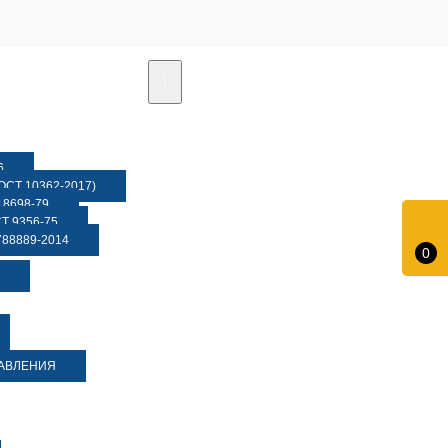
6
СТ 10362-2017)
8698-79
 9356-75
88889-2014
0
ДАВЛЕНИЯ