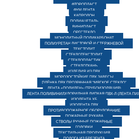
ФТОРОПЛАСТ
ФУМ ЛЕНТА
КАПРОЛОН
ПОЛИАЦЕТАЛЬ
ВИНИПЛАСТ
ОРГСТЕКЛО
МОНОЛИТНЫЙ ПОЛИКАРБОНАТ
ПОЛИУРЕТАН ЛИСТОВОЙ И СТЕРЖНЕВОЙ
ТЕКСТОЛИТ
СТЕКЛОТЕКСТОЛИТ
СТЕКЛОПЛАСТИК
СТЕКЛОТКАНЬ
ИЗДЕЛИЯ ИЗ ПВХ
МОРОЗОСТОЙКИЕ ПВХ ЗАВЕСЫ
ПЛЁНКА ПВХ ПРОЗРАЧНАЯ “МЯГКОЕ СТЕКЛО”
ЛЕНТА «ПОЛИЛЕН» (ТРУБОИЗОЛЯЦИЯ)
ЛЕНТА ПОЛИВИНИЛХЛОРИДНАЯ ЛИПКАЯ ПВХ-Л (ЛЕНТА ПИ
ИЗОЛЕНТА ХБ
ИЗОЛЕНТА ПВХ
ПРОТИВОПОЖАРНОЕ ОБОРУДОВАНИЕ
ПОЖАРНЫЕ РУКАВА
СТВОЛЫ РУЧНЫЕ ПОЖАРНЫЕ
ГОЛОВКИ
ТЕКСТИЛЬНАЯ ПРОДУКЦИЯ
ПОЛОГА ИЗ БРЕЗЕНТА