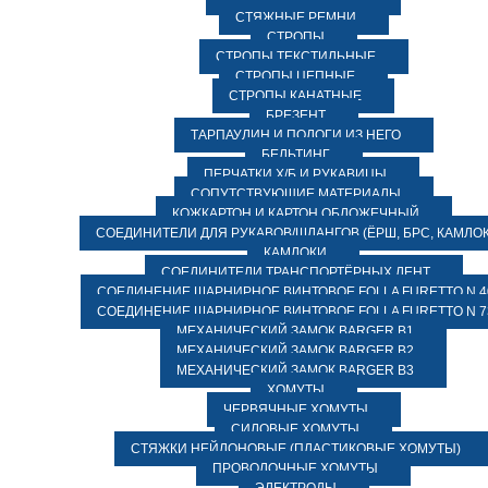
СТЯЖНЫЕ РЕМНИ
СТРОПЫ
СТРОПЫ ТЕКСТИЛЬНЫЕ
СТРОПЫ ЦЕПНЫЕ
СТРОПЫ КАНАТНЫЕ
БРЕЗЕНТ
ТАРПАУЛИН И ПОЛОГИ ИЗ НЕГО
БЕЛЬТИНГ
ПЕРЧАТКИ Х/Б И РУКАВИЦЫ
СОПУТСТВУЮЩИЕ МАТЕРИАЛЫ
КОЖКАРТОН И КАРТОН ОБЛОЖЕЧНЫЙ
СОЕДИНИТЕЛИ ДЛЯ РУКАВОВ/ШЛАНГОВ (ЁРШ, БРС, КАМЛОК
КАМЛОКИ
СОЕДИНИТЕЛИ ТРАНСПОРТЁРНЫХ ЛЕНТ
СОЕДИНЕНИЕ ШАРНИРНОЕ ВИНТОВОЕ FOLLA FURETTO N 4
СОЕДИНЕНИЕ ШАРНИРНОЕ ВИНТОВОЕ FOLLA FURETTO N 7
МЕХАНИЧЕСКИЙ ЗАМОК BARGER B1
МЕХАНИЧЕСКИЙ ЗАМОК BARGER B2
МЕХАНИЧЕСКИЙ ЗАМОК BARGER B3
ХОМУТЫ
ЧЕРВЯЧНЫЕ ХОМУТЫ
СИЛОВЫЕ ХОМУТЫ
СТЯЖКИ НЕЙЛОНОВЫЕ (ПЛАСТИКОВЫЕ ХОМУТЫ)
ПРОВОЛОЧНЫЕ ХОМУТЫ