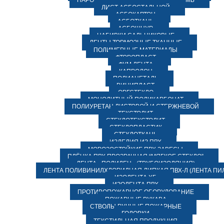
ПАРОНИТ МАСЛОБЕНЗОСТОЙКИЙ ПМБ
ЛИСТ АСБОСТАЛЬНОЙ
АСБОКАРТОН
АСБОТКАНЬ
АСБОШНУР
НАБИВКИ САЛЬНИКОВЫЕ
ЛЕНТЫ ТОРМОЗНЫЕ ТКАННЫЕ
ПОЛИМЕРНЫЕ МАТЕРИАЛЫ
ФТОРОПЛАСТ
ФУМ ЛЕНТА
КАПРОЛОН
ПОЛИАЦЕТАЛЬ
ВИНИПЛАСТ
ОРГСТЕКЛО
МОНОЛИТНЫЙ ПОЛИКАРБОНАТ
ПОЛИУРЕТАН ЛИСТОВОЙ И СТЕРЖНЕВОЙ
ТЕКСТОЛИТ
СТЕКЛОТЕКСТОЛИТ
СТЕКЛОПЛАСТИК
СТЕКЛОТКАНЬ
ИЗДЕЛИЯ ИЗ ПВХ
МОРОЗОСТОЙКИЕ ПВХ ЗАВЕСЫ
ПЛЁНКА ПВХ ПРОЗРАЧНАЯ “МЯГКОЕ СТЕКЛО”
ЛЕНТА «ПОЛИЛЕН» (ТРУБОИЗОЛЯЦИЯ)
ЛЕНТА ПОЛИВИНИЛХЛОРИДНАЯ ЛИПКАЯ ПВХ-Л (ЛЕНТА ПИ
ИЗОЛЕНТА ХБ
ИЗОЛЕНТА ПВХ
ПРОТИВОПОЖАРНОЕ ОБОРУДОВАНИЕ
ПОЖАРНЫЕ РУКАВА
СТВОЛЫ РУЧНЫЕ ПОЖАРНЫЕ
ГОЛОВКИ
ТЕКСТИЛЬНАЯ ПРОДУКЦИЯ