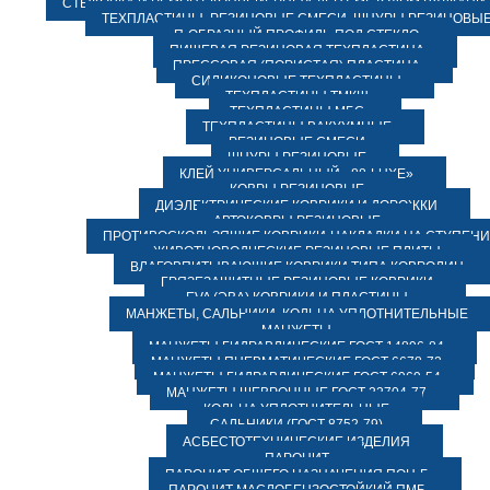
СТЫКОВКА И РЕМОНТ КОНВЕЙЕРНЫХ ЛЕНТ МЕТОДОМ ВУЛКАНИ
ТЕХПЛАСТИНЫ, РЕЗИНОВЫЕ СМЕСИ, ШНУРЫ РЕЗИНОВЫ
П-ОБРАЗНЫЙ ПРОФИЛЬ ПОД СТЕКЛО
ПИЩЕВАЯ РЕЗИНОВАЯ ТЕХПЛАСТИНА
ПРЕССОВАЯ (ПОРИСТАЯ) ПЛАСТИНА
СИЛИКОНОВЫЕ ТЕХПЛАСТИНЫ
ТЕХПЛАСТИНЫ ТМКЩ
ТЕХПЛАСТИНЫ МБС
ТЕХПЛАСТИНЫ ВАКУУМНЫЕ
РЕЗИНОВЫЕ СМЕСИ
ШНУРЫ РЕЗИНОВЫЕ
КЛЕЙ УНИВЕРСАЛЬНЫЙ «88-LUXE»
КОВРЫ РЕЗИНОВЫЕ
ДИЭЛЕКТРИЧЕСКИЕ КОВРИКИ И ДОРОЖКИ
АВТОКОВРЫ РЕЗИНОВЫЕ
ПРОТИВОСКОЛЬЗЯЩИЕ КОВРИКИ-НАКЛАДКИ НА СТУПЕН
ЖИВОТНОВОДЧЕСКИЕ РЕЗИНОВЫЕ ПЛИТЫ
ВЛАГОВПИТЫВАЮЩИЕ КОВРИКИ ТИПА КОВРОЛИН
ГРЯЗЕЗАЩИТНЫЕ РЕЗИНОВЫЕ КОВРИКИ
EVA (ЭВА) КОВРИКИ И ПЛАСТИНЫ
МАНЖЕТЫ, САЛЬНИКИ, КОЛЬЦА УПЛОТНИТЕЛЬНЫЕ
МАНЖЕТЫ
МАНЖЕТЫ ГИДРАВЛИЧЕСКИЕ ГОСТ 14896-84
МАНЖЕТЫ ПНЕВМАТИЧЕСКИЕ ГОСТ 6678-72
МАНЖЕТЫ ГИДРАВЛИЧЕСКИЕ ГОСТ 6969-54
МАНЖЕТЫ ШЕВРОННЫЕ ГОСТ 22704-77
КОЛЬЦА УПЛОТНИТЕЛЬНЫЕ
САЛЬНИКИ (ГОСТ 8752-79)
АСБЕСТОТЕХНИЧЕСКИЕ ИЗДЕЛИЯ
ПАРОНИТ
ПАРОНИТ ОБЩЕГО НАЗНАЧЕНИЯ ПОН-Б