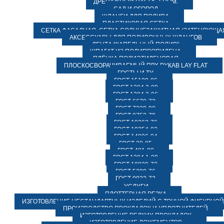
ДРЕНАЖНЫЙ НАСОС ГНОМ.
САД И ОГОРОД
ШЛАНГИ ДЛЯ ПОЛИВА
ПЛАСТИКОВАЯ СЕТКА
СЕТКА ФАСАДНАЯ. СЕТКА СОЛНЦЕЗАЩИТНАЯ (ЗАТЕНЯЮЩАЯ
АКСЕССУАРЫ ДЛЯ ПОЛИВОЧНЫХ ШЛАНГОВ
ЛЕНТА “КАПЕЛЬНЫЙ ПОЛИВ”
ШПАГАТ ИЗ ПОЛИПРОПИЛЕНА
ПЛЁНКА ПОЛИЭТИЛЕНОВАЯ
ПЛОСКОСВОРАЧИВАЕМЫЙ ПВХ РУКАВ LAY FLAT
ГОСТЫ И ТУ
ГОСТ 15180-86
ГОСТ 1284.2-89
ГОСТ 1284.2-96
ГОСТ 6678-72
ГОСТ 7338-90
ГОСТ 8752-79
ГОСТ 10362-76
ГОСТ 10354-82
ГОСТ 14896-84
ГОСТ 20-85
ГОСТ 481-80
ГОСТ 1284.1-89
ГОСТ 18829-73
ГОСТ 5398-76
ГОСТ 9833-73
УСЛУГИ
ПЛОТТЕРНАЯ РЕЗКА
ИЗГОТОВЛЕНИЕ НЕСТАНДАРТНЫХ ИЗДЕЛИЙ С ТОЧНОЙ ФИГУРНОЙ
ПРОИЗВОДСТВО ПРОКЛАДОК И УПЛОТНИТЕЛЕЙ
ИЗГОТОВЛЕНИЕ РЕДКИХ ПРОКЛАДОК
ИЗГОТОВЛЕНИЕ ЛОЖЕМЕНТОВ