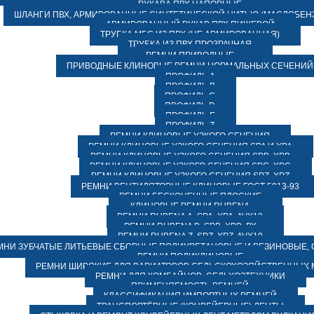
РУКАВА ПВХ НАПОРНЫЕ
ШЛАНГИ ПВХ, АРМИРОВАННЫЕ СИНТЕТИЧЕСКОЙ НИТЬЮ (МАСЛОБЕН
АРМИРОВАННЫЙ РУКАВ ПВХ ПИЩЕВОЙ
ТРУБКА МБС ИЗ ПВХ (НЕ АРМИРОВАННАЯ)
ТРУБКА ИЗ ПВХ ПРОЗРАЧНАЯ
РЕМНИ ПРИВОДНЫЕ
ПРИВОДНЫЕ КЛИНОВЫЕ РЕМНИ НОРМАЛЬНЫХ СЕЧЕНИЙ
ПРОФИЛЬ A
ПРОФИЛЬ B
ПРОФИЛЬ C
ПРОФИЛЬ D
ПРОФИЛЬ E
ПРОФИЛЬ Z
РЕМНИ КЛИНОВЫЕ УЗКОГО СЕЧЕНИЯ
РЕМНИ КЛИНОВЫЕ УЗКОГО СЕЧЕНИЯ SPA И XPA
РЕМНИ КЛИНОВЫЕ УЗКОГО СЕЧЕНИЯ SPB, XPB
РЕМНИ КЛИНОВЫЕ УЗКОГО СЕЧЕНИЯ SPC, XPC
РЕМНИ КЛИНОВЫЕ УЗКОГО СЕЧЕНИЯ SPZ, XPZ
РЕМНИ ВЕНТИЛЯТОРНЫЕ КЛИНОВЫЕ ГОСТ 5813-93
РЕМНИ БЕСКОНЕЧНЫЕ ПЛОСКИЕ
КЛИНОВЫЕ РЕМНИ RUBENA
РЕМНИ RUBENA А, SPA, XPA, AVX13
РЕМНИ RUBENA В, SPВ, ХPВ, ВХ
РЕМНИ RUBENA Z, SPZ, XPZ, AVX10
МНИ ЗУБЧАТЫЕ ЛИТЬЕВЫЕ СБОРНЫЕ ПОЛИУРЕТАНОВЫЕ И РЕЗИНОВЫЕ, 
РЕМНИ ПОЛИКЛИНОВЫЕ
РЕМНИ ШИРОКИЕ ДЛЯ ВАРИАТОРОВ СЕЛЬСКОХОЗЯЙСТВЕННЫХ
РЕМНИ ДЛЯ КОМБАЙНОВ, СЕЛЬХОЗТЕХНИКИ
ПРИМЕНЯЕМОСТЬ РЕМНЕЙ
КЛАССИФИКАЦИЯ ИМПОРТНЫХ РЕМНЕЙ
ТРАНСПОРТЁРНЫЕ (КОНВЕЙЕРНЫЕ) ЛЕНТЫ