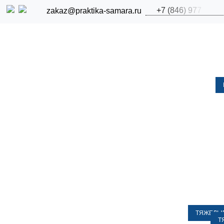
+
7
(
8
4
6
)
9
7
7
zakaz@praktika-samara.ru
ТЯЖЕЛЫЕ
Т