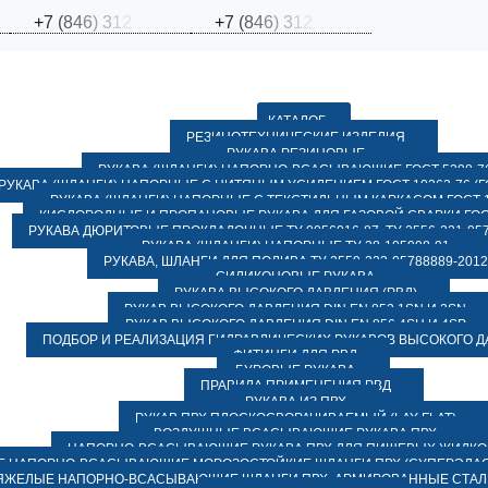
+
7
(
8
4
6
)
3
1
2
+
7
(
8
4
6
)
3
1
2
КАТАЛОГ
РЕЗИНОТЕХНИЧЕСКИЕ ИЗДЕЛИЯ
РУКАВА РЕЗИНОВЫЕ
РУКАВА (ШЛАНГИ) НАПОРНО-ВСАСЫВАЮЩИЕ ГОСТ 5398-7
РУКАВА (ШЛАНГИ) НАПОРНЫЕ С НИТЯНЫМ УСИЛЕНИЕМ ГОСТ 10362-76 (ГО
РУКАВА (ШЛАНГИ) НАПОРНЫЕ С ТЕКСТИЛЬНЫМ КАРКАСОМ ГОСТ 1
КИСЛОРОДНЫЕ И ПРОПАНОВЫЕ РУКАВА ДЛЯ ГАЗОВОЙ СВАРКИ ГОСТ
РУКАВА ДЮРИТОВЫЕ ПРОКЛАДОЧНЫЕ ТУ 0056016-87, ТУ 2556-221-057
РУКАВА (ШЛАНГИ) НАПОРНЫЕ ТУ 38-105998-91
РУКАВА, ШЛАНГИ ДЛЯ ПОЛИВА ТУ 2559-223-05788889-2012
СИЛИКОНОВЫЕ РУКАВА
РУКАВА ВЫСОКОГО ДАВЛЕНИЯ (РВД)
РУКАВ ВЫСОКОГО ДАВЛЕНИЯ DIN EN 853 1SN И 2SN
РУКАВ ВЫСОКОГО ДАВЛЕНИЯ DIN EN 856 4SH И 4SP
ПОДБОР И РЕАЛИЗАЦИЯ ГИДРАВЛИЧЕСКИХ РУКАВОВ ВЫСОКОГО 
ФИТИНГИ ДЛЯ РВД
БУРОВЫЕ РУКАВА
ПРАВИЛА ПРИМЕНЕНИЯ РВД
РУКАВА ИЗ ПВХ
РУКАВ ПВХ ПЛОСКОСВОРАЧИВАЕМЫЙ (LAY FLAT)
ВОЗДУШНЫЕ ВСАСЫВАЮЩИЕ РУКАВА ПВХ
НАПОРНО-ВСАСЫВАЮЩИЕ РУКАВА ПВХ ДЛЯ ПИЩЕВЫХ ЖИДК
 НАПОРНО-ВСАСЫВАЮЩИЕ МОРОЗОСТОЙКИЕ ШЛАНГИ ПВХ (СУПЕРЭЛАС
ЯЖЕЛЫЕ НАПОРНО-ВСАСЫВАЮЩИЕ ШЛАНГИ ПВХ, АРМИРОВАННЫЕ СТА