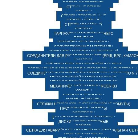
ПОЛОГА ИЗ БРЕЗЕНТА
СТЯЖНЫЕ РЕМНИ
СТРОПЫ
СТРОПЫ ТЕКСТИЛЬНЫЕ
СТРОПЫ ЦЕПНЫЕ
СТРОПЫ КАНАТНЫЕ
БРЕЗЕНТ
ТАРПАУЛИН И ПОЛОГИ ИЗ НЕГО
БЕЛЬТИНГ
ПЕРЧАТКИ Х/Б И РУКАВИЦЫ
СОПУТСТВУЮЩИЕ МАТЕРИАЛЫ
КОЖКАРТОН И КАРТОН ОБЛОЖЕЧНЫЙ
СОЕДИНИТЕЛИ ДЛЯ РУКАВОВ/ШЛАНГОВ (ЁРШ, БРС, КАМЛОК
КАМЛОКИ
СОЕДИНИТЕЛИ ТРАНСПОРТЁРНЫХ ЛЕНТ
СОЕДИНЕНИЕ ШАРНИРНОЕ ВИНТОВОЕ FOLLA FURETTO N 4
СОЕДИНЕНИЕ ШАРНИРНОЕ ВИНТОВОЕ FOLLA FURETTO N 7
МЕХАНИЧЕСКИЙ ЗАМОК BARGER B1
МЕХАНИЧЕСКИЙ ЗАМОК BARGER B2
МЕХАНИЧЕСКИЙ ЗАМОК BARGER B3
ХОМУТЫ
ЧЕРВЯЧНЫЕ ХОМУТЫ
СИЛОВЫЕ ХОМУТЫ
СТЯЖКИ НЕЙЛОНОВЫЕ (ПЛАСТИКОВЫЕ ХОМУТЫ)
ПРОВОЛОЧНЫЕ ХОМУТЫ
ЭЛЕКТРОДЫ
EVA (ЭВА) КОВРИКИ И ПЛАСТИНЫ
ДИСКИ (КРУГИ) ОТРЕЗНЫЕ
ВОЙЛОК
СЕТКА ДЛЯ АВАРИЙНОГО ОГРАЖДЕНИЯ, СИГНАЛЬНАЯ СЕТ
СИГНАЛЬНАЯ ЛЕНТА