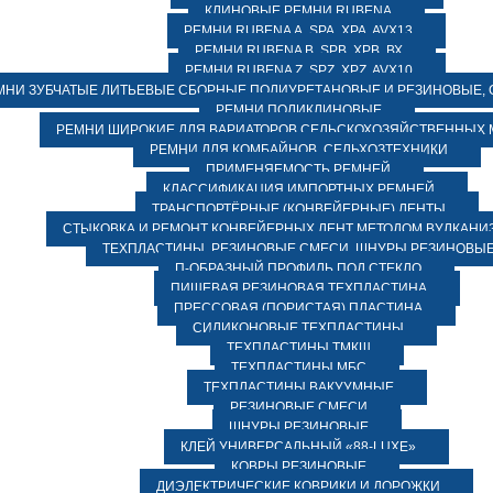
КЛИНОВЫЕ РЕМНИ RUBENA
РЕМНИ RUBENA А, SPA, XPA, AVX13
РЕМНИ RUBENA В, SPВ, ХPВ, ВХ
РЕМНИ RUBENA Z, SPZ, XPZ, AVX10
МНИ ЗУБЧАТЫЕ ЛИТЬЕВЫЕ СБОРНЫЕ ПОЛИУРЕТАНОВЫЕ И РЕЗИНОВЫЕ, 
РЕМНИ ПОЛИКЛИНОВЫЕ
РЕМНИ ШИРОКИЕ ДЛЯ ВАРИАТОРОВ СЕЛЬСКОХОЗЯЙСТВЕННЫХ
РЕМНИ ДЛЯ КОМБАЙНОВ, СЕЛЬХОЗТЕХНИКИ
ПРИМЕНЯЕМОСТЬ РЕМНЕЙ
КЛАССИФИКАЦИЯ ИМПОРТНЫХ РЕМНЕЙ
ТРАНСПОРТЁРНЫЕ (КОНВЕЙЕРНЫЕ) ЛЕНТЫ
СТЫКОВКА И РЕМОНТ КОНВЕЙЕРНЫХ ЛЕНТ МЕТОДОМ ВУЛКАНИ
ТЕХПЛАСТИНЫ, РЕЗИНОВЫЕ СМЕСИ, ШНУРЫ РЕЗИНОВЫ
П-ОБРАЗНЫЙ ПРОФИЛЬ ПОД СТЕКЛО
ПИЩЕВАЯ РЕЗИНОВАЯ ТЕХПЛАСТИНА
ПРЕССОВАЯ (ПОРИСТАЯ) ПЛАСТИНА
СИЛИКОНОВЫЕ ТЕХПЛАСТИНЫ
ТЕХПЛАСТИНЫ ТМКЩ
ТЕХПЛАСТИНЫ МБС
ТЕХПЛАСТИНЫ ВАКУУМНЫЕ
РЕЗИНОВЫЕ СМЕСИ
ШНУРЫ РЕЗИНОВЫЕ
КЛЕЙ УНИВЕРСАЛЬНЫЙ «88-LUXE»
КОВРЫ РЕЗИНОВЫЕ
ДИЭЛЕКТРИЧЕСКИЕ КОВРИКИ И ДОРОЖКИ