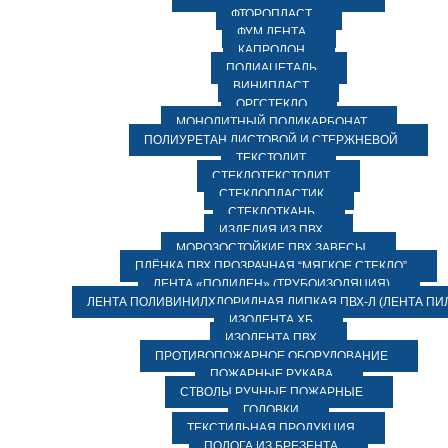
ФТОРОПЛАСТ
ФУМ ЛЕНТА
КАПРОЛОН
ПОЛИАЦЕТАЛЬ
ВИНИПЛАСТ
ОРГСТЕКЛО
МОНОЛИТНЫЙ ПОЛИКАРБОНАТ
ПОЛИУРЕТАН ЛИСТОВОЙ И СТЕРЖНЕВОЙ
ТЕКСТОЛИТ
СТЕКЛОТЕКСТОЛИТ
СТЕКЛОПЛАСТИК
СТЕКЛОТКАНЬ
ИЗДЕЛИЯ ИЗ ПВХ
МОРОЗОСТОЙКИЕ ПВХ ЗАВЕСЫ
ПЛЁНКА ПВХ ПРОЗРАЧНАЯ “МЯГКОЕ СТЕКЛО”
ЛЕНТА «ПОЛИЛЕН» (ТРУБОИЗОЛЯЦИЯ)
ЛЕНТА ПОЛИВИНИЛХЛОРИДНАЯ ЛИПКАЯ ПВХ-Л (ЛЕНТА ПИ
ИЗОЛЕНТА ХБ
ИЗОЛЕНТА ПВХ
ПРОТИВОПОЖАРНОЕ ОБОРУДОВАНИЕ
ПОЖАРНЫЕ РУКАВА
СТВОЛЫ РУЧНЫЕ ПОЖАРНЫЕ
ГОЛОВКИ
ТЕКСТИЛЬНАЯ ПРОДУКЦИЯ
ПОЛОГА ИЗ БРЕЗЕНТА