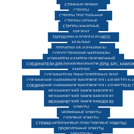
СТЯЖНЫЕ РЕМНИ
СТРОПЫ
СТРОПЫ ТЕКСТИЛЬНЫЕ
СТРОПЫ ЦЕПНЫЕ
СТРОПЫ КАНАТНЫЕ
БРЕЗЕНТ
ТАРПАУЛИН И ПОЛОГИ ИЗ НЕГО
БЕЛЬТИНГ
ПЕРЧАТКИ Х/Б И РУКАВИЦЫ
СОПУТСТВУЮЩИЕ МАТЕРИАЛЫ
КОЖКАРТОН И КАРТОН ОБЛОЖЕЧНЫЙ
СОЕДИНИТЕЛИ ДЛЯ РУКАВОВ/ШЛАНГОВ (ЁРШ, БРС, КАМЛОК
КАМЛОКИ
СОЕДИНИТЕЛИ ТРАНСПОРТЁРНЫХ ЛЕНТ
СОЕДИНЕНИЕ ШАРНИРНОЕ ВИНТОВОЕ FOLLA FURETTO N 4
СОЕДИНЕНИЕ ШАРНИРНОЕ ВИНТОВОЕ FOLLA FURETTO N 7
МЕХАНИЧЕСКИЙ ЗАМОК BARGER B1
МЕХАНИЧЕСКИЙ ЗАМОК BARGER B2
МЕХАНИЧЕСКИЙ ЗАМОК BARGER B3
ХОМУТЫ
ЧЕРВЯЧНЫЕ ХОМУТЫ
СИЛОВЫЕ ХОМУТЫ
СТЯЖКИ НЕЙЛОНОВЫЕ (ПЛАСТИКОВЫЕ ХОМУТЫ)
ПРОВОЛОЧНЫЕ ХОМУТЫ