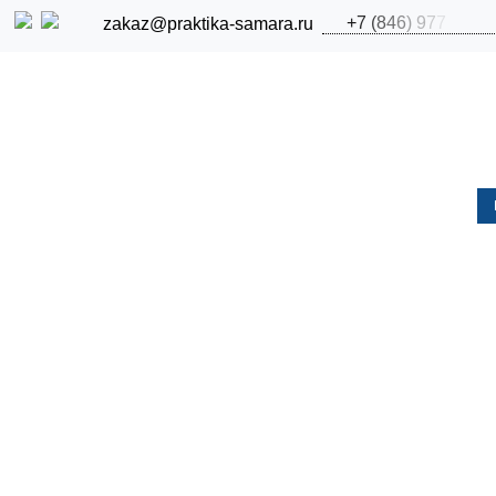
+
7
(
8
4
6
)
9
7
7
zakaz@praktika-samara.ru