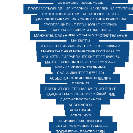
АВТОКОВРЫ РЕЗИНОВЫЕ
ПРОТИВОСКОЛЬЗЯЩИЕ КОВРИКИ-НАКЛАДКИ НА СТУПЕН
ЖИВОТНОВОДЧЕСКИЕ РЕЗИНОВЫЕ ПЛИТЫ
ВЛАГОВПИТЫВАЮЩИЕ КОВРИКИ ТИПА КОВРОЛИН
ГРЯЗЕЗАЩИТНЫЕ РЕЗИНОВЫЕ КОВРИКИ
EVA (ЭВА) КОВРИКИ И ПЛАСТИНЫ
МАНЖЕТЫ, САЛЬНИКИ, КОЛЬЦА УПЛОТНИТЕЛЬНЫЕ
МАНЖЕТЫ
МАНЖЕТЫ ГИДРАВЛИЧЕСКИЕ ГОСТ 14896-84
МАНЖЕТЫ ПНЕВМАТИЧЕСКИЕ ГОСТ 6678-72
МАНЖЕТЫ ГИДРАВЛИЧЕСКИЕ ГОСТ 6969-54
МАНЖЕТЫ ШЕВРОННЫЕ ГОСТ 22704-77
КОЛЬЦА УПЛОТНИТЕЛЬНЫЕ
САЛЬНИКИ (ГОСТ 8752-79)
АСБЕСТОТЕХНИЧЕСКИЕ ИЗДЕЛИЯ
ПАРОНИТ
ПАРОНИТ ОБЩЕГО НАЗНАЧЕНИЯ ПОН-Б
ПАРОНИТ МАСЛОБЕНЗОСТОЙКИЙ ПМБ
ЛИСТ АСБОСТАЛЬНОЙ
АСБОКАРТОН
АСБОТКАНЬ
АСБОШНУР
НАБИВКИ САЛЬНИКОВЫЕ
ЛЕНТЫ ТОРМОЗНЫЕ ТКАННЫЕ
ПОЛИМЕРНЫЕ МАТЕРИАЛЫ