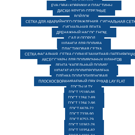
ЭЛЕКТРОДЫ
EVA (ЭВА) КОВРИКИ И ПЛАСТИНЫ
ДИСКИ (КРУГИ) ОТРЕЗНЫЕ
ВОЙЛОК
СЕТКА ДЛЯ АВАРИЙНОГО ОГРАЖДЕНИЯ, СИГНАЛЬНАЯ СЕТ
СИГНАЛЬНАЯ ЛЕНТА
ДРЕНАЖНЫЙ НАСОС ГНОМ.
САД И ОГОРОД
ШЛАНГИ ДЛЯ ПОЛИВА
ПЛАСТИКОВАЯ СЕТКА
СЕТКА ФАСАДНАЯ. СЕТКА СОЛНЦЕЗАЩИТНАЯ (ЗАТЕНЯЮЩАЯ
АКСЕССУАРЫ ДЛЯ ПОЛИВОЧНЫХ ШЛАНГОВ
ЛЕНТА “КАПЕЛЬНЫЙ ПОЛИВ”
ШПАГАТ ИЗ ПОЛИПРОПИЛЕНА
ПЛЁНКА ПОЛИЭТИЛЕНОВАЯ
ПЛОСКОСВОРАЧИВАЕМЫЙ ПВХ РУКАВ LAY FLAT
ГОСТЫ И ТУ
ГОСТ 15180-86
ГОСТ 1284.2-89
ГОСТ 1284.2-96
ГОСТ 6678-72
ГОСТ 7338-90
ГОСТ 8752-79
ГОСТ 10362-76
ГОСТ 10354-82