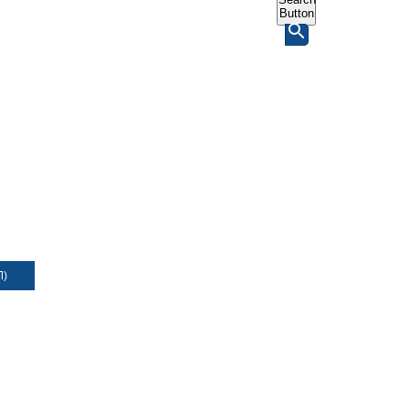
Button
Л)