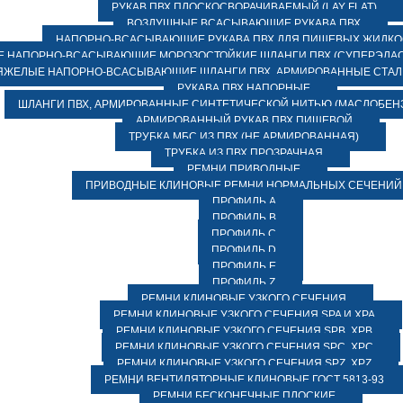
РУКАВ ПВХ ПЛОСКОСВОРАЧИВАЕМЫЙ (LAY FLAT)
ВОЗДУШНЫЕ ВСАСЫВАЮЩИЕ РУКАВА ПВХ
НАПОРНО-ВСАСЫВАЮЩИЕ РУКАВА ПВХ ДЛЯ ПИЩЕВЫХ ЖИДК
 НАПОРНО-ВСАСЫВАЮЩИЕ МОРОЗОСТОЙКИЕ ШЛАНГИ ПВХ (СУПЕРЭЛАС
ЯЖЕЛЫЕ НАПОРНО-ВСАСЫВАЮЩИЕ ШЛАНГИ ПВХ, АРМИРОВАННЫЕ СТА
РУКАВА ПВХ НАПОРНЫЕ
ШЛАНГИ ПВХ, АРМИРОВАННЫЕ СИНТЕТИЧЕСКОЙ НИТЬЮ (МАСЛОБЕН
АРМИРОВАННЫЙ РУКАВ ПВХ ПИЩЕВОЙ
ТРУБКА МБС ИЗ ПВХ (НЕ АРМИРОВАННАЯ)
ТРУБКА ИЗ ПВХ ПРОЗРАЧНАЯ
РЕМНИ ПРИВОДНЫЕ
ПРИВОДНЫЕ КЛИНОВЫЕ РЕМНИ НОРМАЛЬНЫХ СЕЧЕНИЙ
ПРОФИЛЬ A
ПРОФИЛЬ B
ПРОФИЛЬ C
ПРОФИЛЬ D
ПРОФИЛЬ E
ПРОФИЛЬ Z
РЕМНИ КЛИНОВЫЕ УЗКОГО СЕЧЕНИЯ
РЕМНИ КЛИНОВЫЕ УЗКОГО СЕЧЕНИЯ SPA И XPA
РЕМНИ КЛИНОВЫЕ УЗКОГО СЕЧЕНИЯ SPB, XPB
РЕМНИ КЛИНОВЫЕ УЗКОГО СЕЧЕНИЯ SPC, XPC
РЕМНИ КЛИНОВЫЕ УЗКОГО СЕЧЕНИЯ SPZ, XPZ
РЕМНИ ВЕНТИЛЯТОРНЫЕ КЛИНОВЫЕ ГОСТ 5813-93
РЕМНИ БЕСКОНЕЧНЫЕ ПЛОСКИЕ