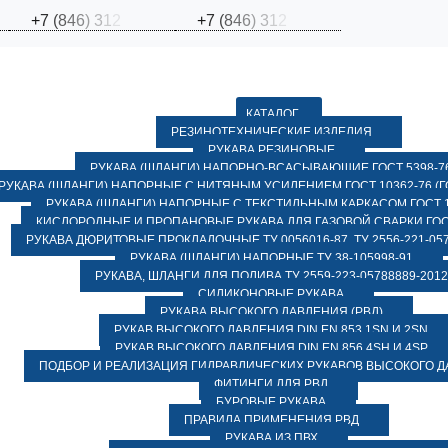
+
7
(
8
4
6
)
3
1
2
+
7
(
8
4
6
)
3
1
2
КАТАЛОГ
РЕЗИНОТЕХНИЧЕСКИЕ ИЗДЕЛИЯ
РУКАВА РЕЗИНОВЫЕ
РУКАВА (ШЛАНГИ) НАПОРНО-ВСАСЫВАЮЩИЕ ГОСТ 5398-7
РУКАВА (ШЛАНГИ) НАПОРНЫЕ С НИТЯНЫМ УСИЛЕНИЕМ ГОСТ 10362-76 (ГО
РУКАВА (ШЛАНГИ) НАПОРНЫЕ С ТЕКСТИЛЬНЫМ КАРКАСОМ ГОСТ 1
КИСЛОРОДНЫЕ И ПРОПАНОВЫЕ РУКАВА ДЛЯ ГАЗОВОЙ СВАРКИ ГОСТ
РУКАВА ДЮРИТОВЫЕ ПРОКЛАДОЧНЫЕ ТУ 0056016-87, ТУ 2556-221-057
РУКАВА (ШЛАНГИ) НАПОРНЫЕ ТУ 38-105998-91
РУКАВА, ШЛАНГИ ДЛЯ ПОЛИВА ТУ 2559-223-05788889-2012
СИЛИКОНОВЫЕ РУКАВА
РУКАВА ВЫСОКОГО ДАВЛЕНИЯ (РВД)
РУКАВ ВЫСОКОГО ДАВЛЕНИЯ DIN EN 853 1SN И 2SN
РУКАВ ВЫСОКОГО ДАВЛЕНИЯ DIN EN 856 4SH И 4SP
ПОДБОР И РЕАЛИЗАЦИЯ ГИДРАВЛИЧЕСКИХ РУКАВОВ ВЫСОКОГО 
ФИТИНГИ ДЛЯ РВД
БУРОВЫЕ РУКАВА
ПРАВИЛА ПРИМЕНЕНИЯ РВД
РУКАВА ИЗ ПВХ