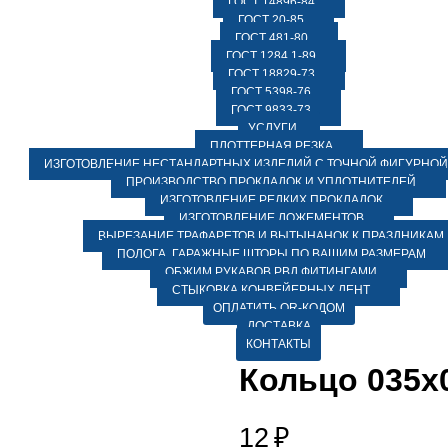
ГОСТ 14896-84
ГОСТ 20-85
ГОСТ 481-80
ГОСТ 1284.1-89
ГОСТ 18829-73
ГОСТ 5398-76
ГОСТ 9833-73
УСЛУГИ
ПЛОТТЕРНАЯ РЕЗКА
ИЗГОТОВЛЕНИЕ НЕСТАНДАРТНЫХ ИЗДЕЛИЙ С ТОЧНОЙ ФИГУРНОЙ
ПРОИЗВОДСТВО ПРОКЛАДОК И УПЛОТНИТЕЛЕЙ
ИЗГОТОВЛЕНИЕ РЕДКИХ ПРОКЛАДОК
ИЗГОТОВЛЕНИЕ ЛОЖЕМЕНТОВ
ВЫРЕЗАНИЕ ТРАФАРЕТОВ И ВЫТЫНАНОК К ПРАЗДНИКАМ
ПОЛОГА, ГАРАЖНЫЕ ШТОРЫ ПО ВАШИМ РАЗМЕРАМ
ОБЖИМ РУКАВОВ РВД ФИТИНГАМИ
СТЫКОВКА КОНВЕЙЕРНЫХ ЛЕНТ
ОПЛАТИТЬ QR-КОДОМ
ДОСТАВКА
КОНТАКТЫ
Кольцо 035х0
12
₽