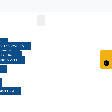
6
СТ 10362-2017)
8698-79
 9356-75
88889-2014
0
ДАВЛЕНИЯ