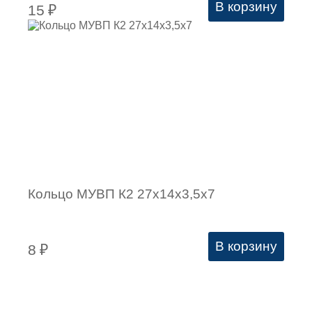
В корзину
15
₽
Кольцо МУВП К2 27х14х3,5х7
В корзину
8
₽