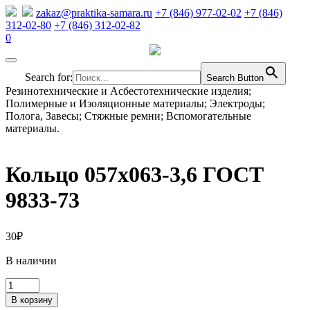
zakaz@praktika-samara.ru
+7 (846) 977-02-02
+7 (846)
312-02-80
+7 (846) 312-02-82
0
Search for:
Search Button
Резинотехнические и Асбестотехнические изделия;
Полимерные и Изоляционные материалы; Электроды;
Полога, Завесы; Стяжные ремни; Вспомогательные
материалы.
Кольцо 057х063-3,6 ГОСТ
9833-73
30
₽
В наличии
Количество
товара
В корзину
Кольцо