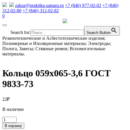
zakaz@praktika-samara.ru
+7 (846) 977-02-02
+7 (846)
312-02-80
+7 (846) 312-02-82
0
Search for:
Search Button
Резинотехнические и Асбестотехнические изделия;
Полимерные и Изоляционные материалы; Электроды;
Полога, Завесы; Стяжные ремни; Вспомогательные
материалы.
Кольцо 059х065-3,6 ГОСТ
9833-73
22
₽
В наличии
Количество
товара
В корзину
Кольцо