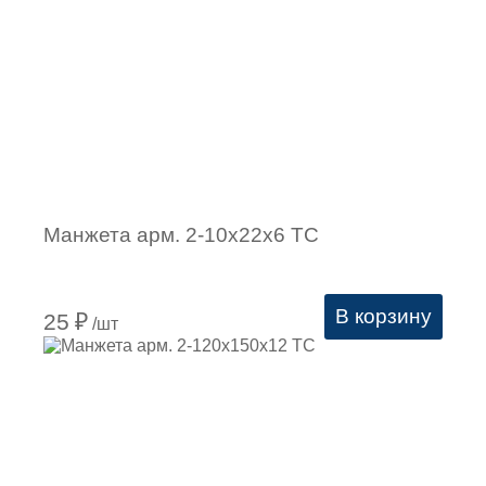
Манжета арм. 2-10х22х6 ТC
В корзину
25
₽
/шт