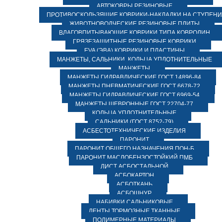
АВТОКОВРЫ РЕЗИНОВЫЕ
ПРОТИВОСКОЛЬЗЯЩИЕ КОВРИКИ-НАКЛАДКИ НА СТУПЕН
ЖИВОТНОВОДЧЕСКИЕ РЕЗИНОВЫЕ ПЛИТЫ
ВЛАГОВПИТЫВАЮЩИЕ КОВРИКИ ТИПА КОВРОЛИН
ГРЯЗЕЗАЩИТНЫЕ РЕЗИНОВЫЕ КОВРИКИ
EVA (ЭВА) КОВРИКИ И ПЛАСТИНЫ
МАНЖЕТЫ, САЛЬНИКИ, КОЛЬЦА УПЛОТНИТЕЛЬНЫЕ
МАНЖЕТЫ
МАНЖЕТЫ ГИДРАВЛИЧЕСКИЕ ГОСТ 14896-84
МАНЖЕТЫ ПНЕВМАТИЧЕСКИЕ ГОСТ 6678-72
МАНЖЕТЫ ГИДРАВЛИЧЕСКИЕ ГОСТ 6969-54
МАНЖЕТЫ ШЕВРОННЫЕ ГОСТ 22704-77
КОЛЬЦА УПЛОТНИТЕЛЬНЫЕ
САЛЬНИКИ (ГОСТ 8752-79)
АСБЕСТОТЕХНИЧЕСКИЕ ИЗДЕЛИЯ
ПАРОНИТ
ПАРОНИТ ОБЩЕГО НАЗНАЧЕНИЯ ПОН-Б
ПАРОНИТ МАСЛОБЕНЗОСТОЙКИЙ ПМБ
ЛИСТ АСБОСТАЛЬНОЙ
АСБОКАРТОН
АСБОТКАНЬ
АСБОШНУР
НАБИВКИ САЛЬНИКОВЫЕ
ЛЕНТЫ ТОРМОЗНЫЕ ТКАННЫЕ
ПОЛИМЕРНЫЕ МАТЕРИАЛЫ