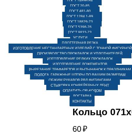
ГОСТ 14896-84
ГОСТ 20-85
ГОСТ 481-80
ГОСТ 1284.1-89
ГОСТ 18829-73
ГОСТ 5398-76
ГОСТ 9833-73
УСЛУГИ
ПЛОТТЕРНАЯ РЕЗКА
ИЗГОТОВЛЕНИЕ НЕСТАНДАРТНЫХ ИЗДЕЛИЙ С ТОЧНОЙ ФИГУРНОЙ
ПРОИЗВОДСТВО ПРОКЛАДОК И УПЛОТНИТЕЛЕЙ
ИЗГОТОВЛЕНИЕ РЕДКИХ ПРОКЛАДОК
ИЗГОТОВЛЕНИЕ ЛОЖЕМЕНТОВ
ВЫРЕЗАНИЕ ТРАФАРЕТОВ И ВЫТЫНАНОК К ПРАЗДНИКАМ
ПОЛОГА, ГАРАЖНЫЕ ШТОРЫ ПО ВАШИМ РАЗМЕРАМ
ОБЖИМ РУКАВОВ РВД ФИТИНГАМИ
СТЫКОВКА КОНВЕЙЕРНЫХ ЛЕНТ
ОПЛАТИТЬ QR-КОДОМ
ДОСТАВКА
КОНТАКТЫ
Кольцо 071х
60
₽