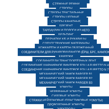
СТЯЖНЫЕ РЕМНИ
СТРОПЫ
СТРОПЫ ТЕКСТИЛЬНЫЕ
СТРОПЫ ЦЕПНЫЕ
СТРОПЫ КАНАТНЫЕ
БРЕЗЕНТ
ТАРПАУЛИН И ПОЛОГИ ИЗ НЕГО
БЕЛЬТИНГ
ПЕРЧАТКИ Х/Б И РУКАВИЦЫ
СОПУТСТВУЮЩИЕ МАТЕРИАЛЫ
КОЖКАРТОН И КАРТОН ОБЛОЖЕЧНЫЙ
СОЕДИНИТЕЛИ ДЛЯ РУКАВОВ/ШЛАНГОВ (ЁРШ, БРС, КАМЛОК
КАМЛОКИ
СОЕДИНИТЕЛИ ТРАНСПОРТЁРНЫХ ЛЕНТ
СОЕДИНЕНИЕ ШАРНИРНОЕ ВИНТОВОЕ FOLLA FURETTO N 4
СОЕДИНЕНИЕ ШАРНИРНОЕ ВИНТОВОЕ FOLLA FURETTO N 7
МЕХАНИЧЕСКИЙ ЗАМОК BARGER B1
МЕХАНИЧЕСКИЙ ЗАМОК BARGER B2
МЕХАНИЧЕСКИЙ ЗАМОК BARGER B3
ХОМУТЫ
ЧЕРВЯЧНЫЕ ХОМУТЫ
СИЛОВЫЕ ХОМУТЫ
СТЯЖКИ НЕЙЛОНОВЫЕ (ПЛАСТИКОВЫЕ ХОМУТЫ)
ПРОВОЛОЧНЫЕ ХОМУТЫ