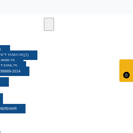
6
СТ 10362-2017)
8698-79
 9356-75
88889-2014
0
ДАВЛЕНИЯ