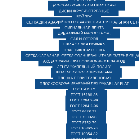
ЭЛЕКТРОДЫ
EVA (ЭВА) КОВРИКИ И ПЛАСТИНЫ
ДИСКИ (КРУГИ) ОТРЕЗНЫЕ
ВОЙЛОК
СЕТКА ДЛЯ АВАРИЙНОГО ОГРАЖДЕНИЯ, СИГНАЛЬНАЯ СЕТ
СИГНАЛЬНАЯ ЛЕНТА
ДРЕНАЖНЫЙ НАСОС ГНОМ.
САД И ОГОРОД
ШЛАНГИ ДЛЯ ПОЛИВА
ПЛАСТИКОВАЯ СЕТКА
СЕТКА ФАСАДНАЯ. СЕТКА СОЛНЦЕЗАЩИТНАЯ (ЗАТЕНЯЮЩАЯ
АКСЕССУАРЫ ДЛЯ ПОЛИВОЧНЫХ ШЛАНГОВ
ЛЕНТА “КАПЕЛЬНЫЙ ПОЛИВ”
ШПАГАТ ИЗ ПОЛИПРОПИЛЕНА
ПЛЁНКА ПОЛИЭТИЛЕНОВАЯ
ПЛОСКОСВОРАЧИВАЕМЫЙ ПВХ РУКАВ LAY FLAT
ГОСТЫ И ТУ
ГОСТ 15180-86
ГОСТ 1284.2-89
ГОСТ 1284.2-96
ГОСТ 6678-72
ГОСТ 7338-90
ГОСТ 8752-79
ГОСТ 10362-76
ГОСТ 10354-82