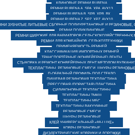
КЛИНОВЫЕ РЕМНИ RUBENA
РЕМНИ RUBENA А, SPA, XPA, AVX13
РЕМНИ RUBENA В, SPВ, ХPВ, ВХ
РЕМНИ RUBENA Z, SPZ, XPZ, AVX10
МНИ ЗУБЧАТЫЕ ЛИТЬЕВЫЕ СБОРНЫЕ ПОЛИУРЕТАНОВЫЕ И РЕЗИНОВЫЕ, 
РЕМНИ ПОЛИКЛИНОВЫЕ
РЕМНИ ШИРОКИЕ ДЛЯ ВАРИАТОРОВ СЕЛЬСКОХОЗЯЙСТВЕННЫХ
РЕМНИ ДЛЯ КОМБАЙНОВ, СЕЛЬХОЗТЕХНИКИ
ПРИМЕНЯЕМОСТЬ РЕМНЕЙ
КЛАССИФИКАЦИЯ ИМПОРТНЫХ РЕМНЕЙ
ТРАНСПОРТЁРНЫЕ (КОНВЕЙЕРНЫЕ) ЛЕНТЫ
СТЫКОВКА И РЕМОНТ КОНВЕЙЕРНЫХ ЛЕНТ МЕТОДОМ ВУЛКАНИ
ТЕХПЛАСТИНЫ, РЕЗИНОВЫЕ СМЕСИ, ШНУРЫ РЕЗИНОВЫ
П-ОБРАЗНЫЙ ПРОФИЛЬ ПОД СТЕКЛО
ПИЩЕВАЯ РЕЗИНОВАЯ ТЕХПЛАСТИНА
ПРЕССОВАЯ (ПОРИСТАЯ) ПЛАСТИНА
СИЛИКОНОВЫЕ ТЕХПЛАСТИНЫ
ТЕХПЛАСТИНЫ ТМКЩ
ТЕХПЛАСТИНЫ МБС
ТЕХПЛАСТИНЫ ВАКУУМНЫЕ
РЕЗИНОВЫЕ СМЕСИ
ШНУРЫ РЕЗИНОВЫЕ
КЛЕЙ УНИВЕРСАЛЬНЫЙ «88-LUXE»
КОВРЫ РЕЗИНОВЫЕ
ДИЭЛЕКТРИЧЕСКИЕ КОВРИКИ И ДОРОЖКИ