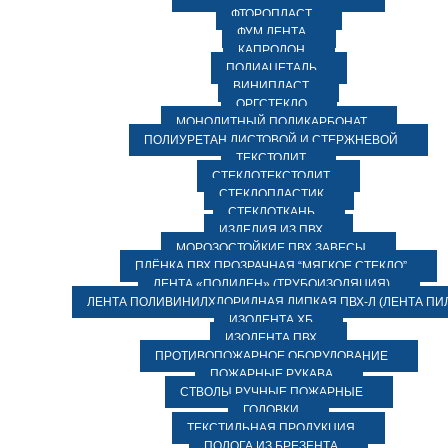
ФТОРОПЛАСТ
ФУМ ЛЕНТА
КАПРОЛОН
ПОЛИАЦЕТАЛЬ
ВИНИПЛАСТ
ОРГСТЕКЛО
МОНОЛИТНЫЙ ПОЛИКАРБОНАТ
ПОЛИУРЕТАН ЛИСТОВОЙ И СТЕРЖНЕВОЙ
ТЕКСТОЛИТ
СТЕКЛОТЕКСТОЛИТ
СТЕКЛОПЛАСТИК
СТЕКЛОТКАНЬ
ИЗДЕЛИЯ ИЗ ПВХ
МОРОЗОСТОЙКИЕ ПВХ ЗАВЕСЫ
ПЛЁНКА ПВХ ПРОЗРАЧНАЯ “МЯГКОЕ СТЕКЛО”
ЛЕНТА «ПОЛИЛЕН» (ТРУБОИЗОЛЯЦИЯ)
ЛЕНТА ПОЛИВИНИЛХЛОРИДНАЯ ЛИПКАЯ ПВХ-Л (ЛЕНТА ПИ
ИЗОЛЕНТА ХБ
ИЗОЛЕНТА ПВХ
ПРОТИВОПОЖАРНОЕ ОБОРУДОВАНИЕ
ПОЖАРНЫЕ РУКАВА
СТВОЛЫ РУЧНЫЕ ПОЖАРНЫЕ
ГОЛОВКИ
ТЕКСТИЛЬНАЯ ПРОДУКЦИЯ
ПОЛОГА ИЗ БРЕЗЕНТА