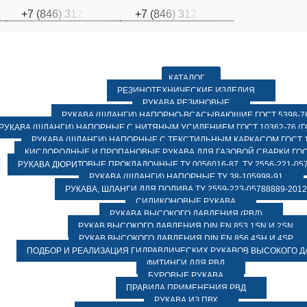
+
7
(
8
4
6
)
3
1
2
+
7
(
8
4
6
)
3
1
2
КАТАЛОГ
РЕЗИНОТЕХНИЧЕСКИЕ ИЗДЕЛИЯ
РУКАВА РЕЗИНОВЫЕ
РУКАВА (ШЛАНГИ) НАПОРНО-ВСАСЫВАЮЩИЕ ГОСТ 5398-7
РУКАВА (ШЛАНГИ) НАПОРНЫЕ С НИТЯНЫМ УСИЛЕНИЕМ ГОСТ 10362-76 (ГО
РУКАВА (ШЛАНГИ) НАПОРНЫЕ С ТЕКСТИЛЬНЫМ КАРКАСОМ ГОСТ 1
КИСЛОРОДНЫЕ И ПРОПАНОВЫЕ РУКАВА ДЛЯ ГАЗОВОЙ СВАРКИ ГОСТ
РУКАВА ДЮРИТОВЫЕ ПРОКЛАДОЧНЫЕ ТУ 0056016-87, ТУ 2556-221-057
РУКАВА (ШЛАНГИ) НАПОРНЫЕ ТУ 38-105998-91
РУКАВА, ШЛАНГИ ДЛЯ ПОЛИВА ТУ 2559-223-05788889-2012
СИЛИКОНОВЫЕ РУКАВА
РУКАВА ВЫСОКОГО ДАВЛЕНИЯ (РВД)
РУКАВ ВЫСОКОГО ДАВЛЕНИЯ DIN EN 853 1SN И 2SN
РУКАВ ВЫСОКОГО ДАВЛЕНИЯ DIN EN 856 4SH И 4SP
ПОДБОР И РЕАЛИЗАЦИЯ ГИДРАВЛИЧЕСКИХ РУКАВОВ ВЫСОКОГО 
ФИТИНГИ ДЛЯ РВД
БУРОВЫЕ РУКАВА
ПРАВИЛА ПРИМЕНЕНИЯ РВД
РУКАВА ИЗ ПВХ