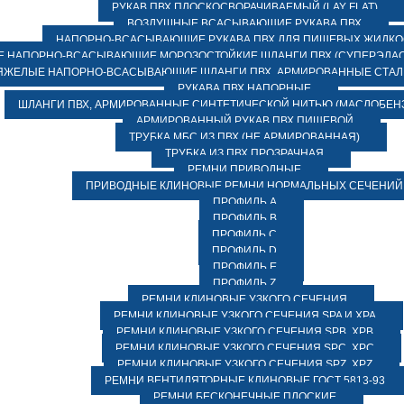
РУКАВ ПВХ ПЛОСКОСВОРАЧИВАЕМЫЙ (LAY FLAT)
ВОЗДУШНЫЕ ВСАСЫВАЮЩИЕ РУКАВА ПВХ
НАПОРНО-ВСАСЫВАЮЩИЕ РУКАВА ПВХ ДЛЯ ПИЩЕВЫХ ЖИДК
 НАПОРНО-ВСАСЫВАЮЩИЕ МОРОЗОСТОЙКИЕ ШЛАНГИ ПВХ (СУПЕРЭЛАС
ЯЖЕЛЫЕ НАПОРНО-ВСАСЫВАЮЩИЕ ШЛАНГИ ПВХ, АРМИРОВАННЫЕ СТА
РУКАВА ПВХ НАПОРНЫЕ
ШЛАНГИ ПВХ, АРМИРОВАННЫЕ СИНТЕТИЧЕСКОЙ НИТЬЮ (МАСЛОБЕН
АРМИРОВАННЫЙ РУКАВ ПВХ ПИЩЕВОЙ
ТРУБКА МБС ИЗ ПВХ (НЕ АРМИРОВАННАЯ)
ТРУБКА ИЗ ПВХ ПРОЗРАЧНАЯ
РЕМНИ ПРИВОДНЫЕ
ПРИВОДНЫЕ КЛИНОВЫЕ РЕМНИ НОРМАЛЬНЫХ СЕЧЕНИЙ
ПРОФИЛЬ A
ПРОФИЛЬ B
ПРОФИЛЬ C
ПРОФИЛЬ D
ПРОФИЛЬ E
ПРОФИЛЬ Z
РЕМНИ КЛИНОВЫЕ УЗКОГО СЕЧЕНИЯ
РЕМНИ КЛИНОВЫЕ УЗКОГО СЕЧЕНИЯ SPA И XPA
РЕМНИ КЛИНОВЫЕ УЗКОГО СЕЧЕНИЯ SPB, XPB
РЕМНИ КЛИНОВЫЕ УЗКОГО СЕЧЕНИЯ SPC, XPC
РЕМНИ КЛИНОВЫЕ УЗКОГО СЕЧЕНИЯ SPZ, XPZ
РЕМНИ ВЕНТИЛЯТОРНЫЕ КЛИНОВЫЕ ГОСТ 5813-93
РЕМНИ БЕСКОНЕЧНЫЕ ПЛОСКИЕ