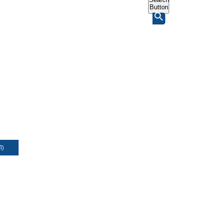
Button
Л)