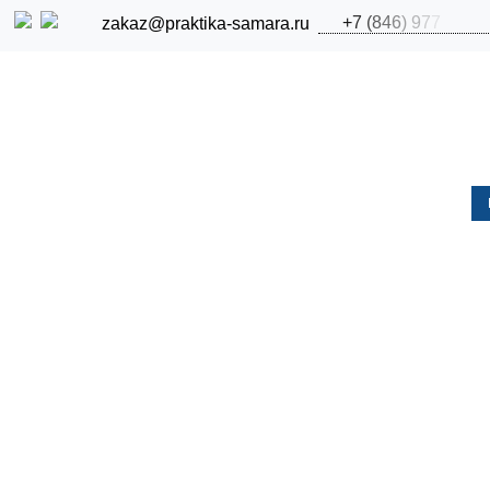
+
7
(
8
4
6
)
9
7
7
zakaz@praktika-samara.ru