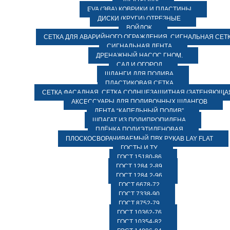
ЭЛЕКТРОДЫ
EVA (ЭВА) КОВРИКИ И ПЛАСТИНЫ
ДИСКИ (КРУГИ) ОТРЕЗНЫЕ
ВОЙЛОК
СЕТКА ДЛЯ АВАРИЙНОГО ОГРАЖДЕНИЯ, СИГНАЛЬНАЯ СЕТ
СИГНАЛЬНАЯ ЛЕНТА
ДРЕНАЖНЫЙ НАСОС ГНОМ.
САД И ОГОРОД
ШЛАНГИ ДЛЯ ПОЛИВА
ПЛАСТИКОВАЯ СЕТКА
СЕТКА ФАСАДНАЯ. СЕТКА СОЛНЦЕЗАЩИТНАЯ (ЗАТЕНЯЮЩАЯ
АКСЕССУАРЫ ДЛЯ ПОЛИВОЧНЫХ ШЛАНГОВ
ЛЕНТА “КАПЕЛЬНЫЙ ПОЛИВ”
ШПАГАТ ИЗ ПОЛИПРОПИЛЕНА
ПЛЁНКА ПОЛИЭТИЛЕНОВАЯ
ПЛОСКОСВОРАЧИВАЕМЫЙ ПВХ РУКАВ LAY FLAT
ГОСТЫ И ТУ
ГОСТ 15180-86
ГОСТ 1284.2-89
ГОСТ 1284.2-96
ГОСТ 6678-72
ГОСТ 7338-90
ГОСТ 8752-79
ГОСТ 10362-76
ГОСТ 10354-82