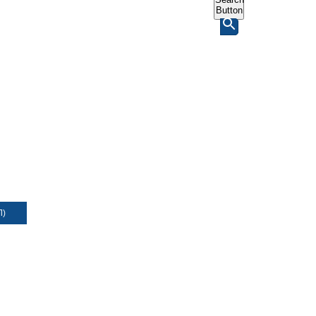
Button
Л)