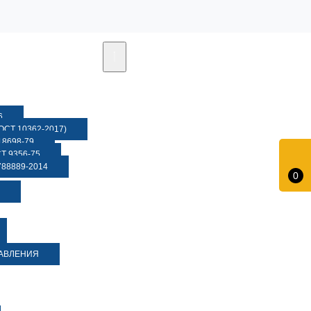
6
СТ 10362-2017)
8698-79
 9356-75
88889-2014
0
ДАВЛЕНИЯ