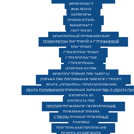
ФТОРОПЛАСТ
ФУМ ЛЕНТА
КАПРОЛОН
ПОЛИАЦЕТАЛЬ
ВИНИПЛАСТ
ОРГСТЕКЛО
МОНОЛИТНЫЙ ПОЛИКАРБОНАТ
ПОЛИУРЕТАН ЛИСТОВОЙ И СТЕРЖНЕВОЙ
ТЕКСТОЛИТ
СТЕКЛОТЕКСТОЛИТ
СТЕКЛОПЛАСТИК
СТЕКЛОТКАНЬ
ИЗДЕЛИЯ ИЗ ПВХ
МОРОЗОСТОЙКИЕ ПВХ ЗАВЕСЫ
ПЛЁНКА ПВХ ПРОЗРАЧНАЯ “МЯГКОЕ СТЕКЛО”
ЛЕНТА «ПОЛИЛЕН» (ТРУБОИЗОЛЯЦИЯ)
ЛЕНТА ПОЛИВИНИЛХЛОРИДНАЯ ЛИПКАЯ ПВХ-Л (ЛЕНТА ПИ
ИЗОЛЕНТА ХБ
ИЗОЛЕНТА ПВХ
ПРОТИВОПОЖАРНОЕ ОБОРУДОВАНИЕ
ПОЖАРНЫЕ РУКАВА
СТВОЛЫ РУЧНЫЕ ПОЖАРНЫЕ
ГОЛОВКИ
ТЕКСТИЛЬНАЯ ПРОДУКЦИЯ
ПОЛОГА ИЗ БРЕЗЕНТА