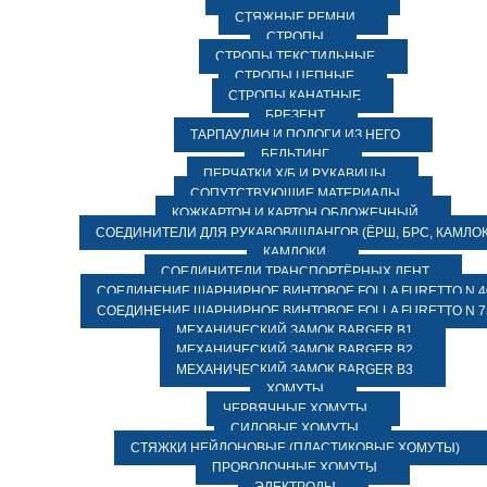
СТЯЖНЫЕ РЕМНИ
СТРОПЫ
СТРОПЫ ТЕКСТИЛЬНЫЕ
СТРОПЫ ЦЕПНЫЕ
СТРОПЫ КАНАТНЫЕ
БРЕЗЕНТ
ТАРПАУЛИН И ПОЛОГИ ИЗ НЕГО
БЕЛЬТИНГ
ПЕРЧАТКИ Х/Б И РУКАВИЦЫ
СОПУТСТВУЮЩИЕ МАТЕРИАЛЫ
КОЖКАРТОН И КАРТОН ОБЛОЖЕЧНЫЙ
СОЕДИНИТЕЛИ ДЛЯ РУКАВОВ/ШЛАНГОВ (ЁРШ, БРС, КАМЛОК
КАМЛОКИ
СОЕДИНИТЕЛИ ТРАНСПОРТЁРНЫХ ЛЕНТ
СОЕДИНЕНИЕ ШАРНИРНОЕ ВИНТОВОЕ FOLLA FURETTO N 4
СОЕДИНЕНИЕ ШАРНИРНОЕ ВИНТОВОЕ FOLLA FURETTO N 7
МЕХАНИЧЕСКИЙ ЗАМОК BARGER B1
МЕХАНИЧЕСКИЙ ЗАМОК BARGER B2
МЕХАНИЧЕСКИЙ ЗАМОК BARGER B3
ХОМУТЫ
ЧЕРВЯЧНЫЕ ХОМУТЫ
СИЛОВЫЕ ХОМУТЫ
СТЯЖКИ НЕЙЛОНОВЫЕ (ПЛАСТИКОВЫЕ ХОМУТЫ)
ПРОВОЛОЧНЫЕ ХОМУТЫ