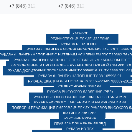
+
7
(
8
4
6
)
3
1
2
+
7
(
8
4
6
)
3
1
2
КАТАЛОГ
РЕЗИНОТЕХНИЧЕСКИЕ ИЗДЕЛИЯ
РУКАВА РЕЗИНОВЫЕ
РУКАВА (ШЛАНГИ) НАПОРНО-ВСАСЫВАЮЩИЕ ГОСТ 5398-7
РУКАВА (ШЛАНГИ) НАПОРНЫЕ С НИТЯНЫМ УСИЛЕНИЕМ ГОСТ 10362-76 (ГО
РУКАВА (ШЛАНГИ) НАПОРНЫЕ С ТЕКСТИЛЬНЫМ КАРКАСОМ ГОСТ 1
КИСЛОРОДНЫЕ И ПРОПАНОВЫЕ РУКАВА ДЛЯ ГАЗОВОЙ СВАРКИ ГОСТ
РУКАВА ДЮРИТОВЫЕ ПРОКЛАДОЧНЫЕ ТУ 0056016-87, ТУ 2556-221-057
РУКАВА (ШЛАНГИ) НАПОРНЫЕ ТУ 38-105998-91
РУКАВА, ШЛАНГИ ДЛЯ ПОЛИВА ТУ 2559-223-05788889-2012
СИЛИКОНОВЫЕ РУКАВА
РУКАВА ВЫСОКОГО ДАВЛЕНИЯ (РВД)
РУКАВ ВЫСОКОГО ДАВЛЕНИЯ DIN EN 853 1SN И 2SN
РУКАВ ВЫСОКОГО ДАВЛЕНИЯ DIN EN 856 4SH И 4SP
ПОДБОР И РЕАЛИЗАЦИЯ ГИДРАВЛИЧЕСКИХ РУКАВОВ ВЫСОКОГО 
ФИТИНГИ ДЛЯ РВД
БУРОВЫЕ РУКАВА
ПРАВИЛА ПРИМЕНЕНИЯ РВД
РУКАВА ИЗ ПВХ