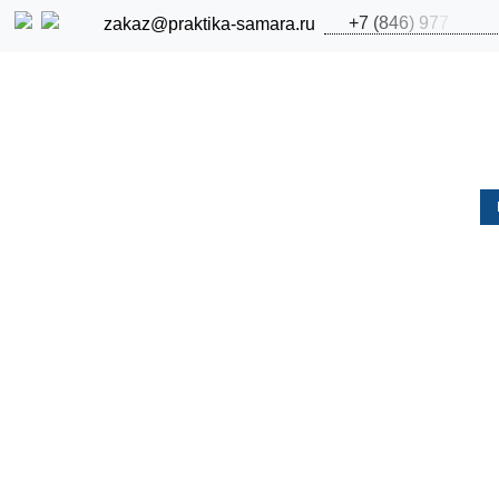
+
7
(
8
4
6
)
9
7
7
zakaz@praktika-samara.ru