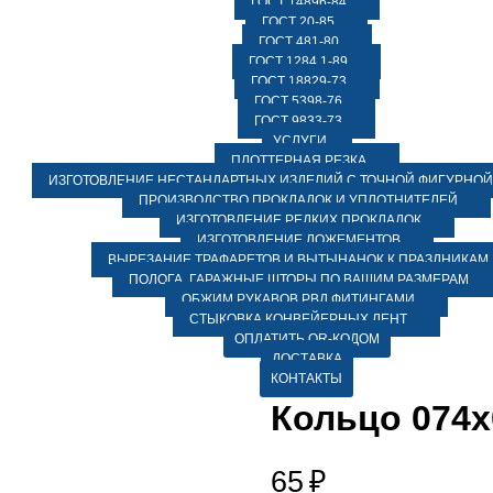
ГОСТ 14896-84
ГОСТ 20-85
ГОСТ 481-80
ГОСТ 1284.1-89
ГОСТ 18829-73
ГОСТ 5398-76
ГОСТ 9833-73
УСЛУГИ
ПЛОТТЕРНАЯ РЕЗКА
ИЗГОТОВЛЕНИЕ НЕСТАНДАРТНЫХ ИЗДЕЛИЙ С ТОЧНОЙ ФИГУРНОЙ
ПРОИЗВОДСТВО ПРОКЛАДОК И УПЛОТНИТЕЛЕЙ
ИЗГОТОВЛЕНИЕ РЕДКИХ ПРОКЛАДОК
ИЗГОТОВЛЕНИЕ ЛОЖЕМЕНТОВ
ВЫРЕЗАНИЕ ТРАФАРЕТОВ И ВЫТЫНАНОК К ПРАЗДНИКАМ
ПОЛОГА, ГАРАЖНЫЕ ШТОРЫ ПО ВАШИМ РАЗМЕРАМ
ОБЖИМ РУКАВОВ РВД ФИТИНГАМИ
СТЫКОВКА КОНВЕЙЕРНЫХ ЛЕНТ
ОПЛАТИТЬ QR-КОДОМ
ДОСТАВКА
КОНТАКТЫ
Кольцо 074х
65
₽