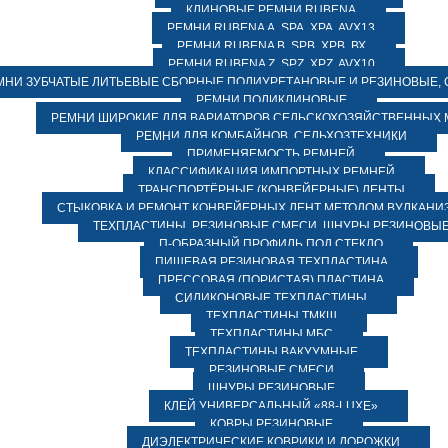
КЛИНОВЫЕ РЕМНИ RUBENA
РЕМНИ RUBENA А, SPA, XPA, AVX13
РЕМНИ RUBENA В, SPВ, ХPВ, ВХ
РЕМНИ RUBENA Z, SPZ, XPZ, AVX10
МНИ ЗУБЧАТЫЕ ЛИТЬЕВЫЕ СБОРНЫЕ ПОЛИУРЕТАНОВЫЕ И РЕЗИНОВЫЕ, 
РЕМНИ ПОЛИКЛИНОВЫЕ
РЕМНИ ШИРОКИЕ ДЛЯ ВАРИАТОРОВ СЕЛЬСКОХОЗЯЙСТВЕННЫХ
РЕМНИ ДЛЯ КОМБАЙНОВ, СЕЛЬХОЗТЕХНИКИ
ПРИМЕНЯЕМОСТЬ РЕМНЕЙ
КЛАССИФИКАЦИЯ ИМПОРТНЫХ РЕМНЕЙ
ТРАНСПОРТЁРНЫЕ (КОНВЕЙЕРНЫЕ) ЛЕНТЫ
СТЫКОВКА И РЕМОНТ КОНВЕЙЕРНЫХ ЛЕНТ МЕТОДОМ ВУЛКАНИ
ТЕХПЛАСТИНЫ, РЕЗИНОВЫЕ СМЕСИ, ШНУРЫ РЕЗИНОВЫ
П-ОБРАЗНЫЙ ПРОФИЛЬ ПОД СТЕКЛО
ПИЩЕВАЯ РЕЗИНОВАЯ ТЕХПЛАСТИНА
ПРЕССОВАЯ (ПОРИСТАЯ) ПЛАСТИНА
СИЛИКОНОВЫЕ ТЕХПЛАСТИНЫ
ТЕХПЛАСТИНЫ ТМКЩ
ТЕХПЛАСТИНЫ МБС
ТЕХПЛАСТИНЫ ВАКУУМНЫЕ
РЕЗИНОВЫЕ СМЕСИ
ШНУРЫ РЕЗИНОВЫЕ
КЛЕЙ УНИВЕРСАЛЬНЫЙ «88-LUXE»
КОВРЫ РЕЗИНОВЫЕ
ДИЭЛЕКТРИЧЕСКИЕ КОВРИКИ И ДОРОЖКИ