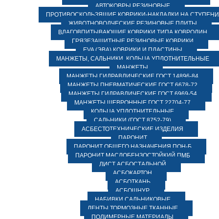
АВТОКОВРЫ РЕЗИНОВЫЕ
ПРОТИВОСКОЛЬЗЯЩИЕ КОВРИКИ-НАКЛАДКИ НА СТУПЕН
ЖИВОТНОВОДЧЕСКИЕ РЕЗИНОВЫЕ ПЛИТЫ
ВЛАГОВПИТЫВАЮЩИЕ КОВРИКИ ТИПА КОВРОЛИН
ГРЯЗЕЗАЩИТНЫЕ РЕЗИНОВЫЕ КОВРИКИ
EVA (ЭВА) КОВРИКИ И ПЛАСТИНЫ
МАНЖЕТЫ, САЛЬНИКИ, КОЛЬЦА УПЛОТНИТЕЛЬНЫЕ
МАНЖЕТЫ
МАНЖЕТЫ ГИДРАВЛИЧЕСКИЕ ГОСТ 14896-84
МАНЖЕТЫ ПНЕВМАТИЧЕСКИЕ ГОСТ 6678-72
МАНЖЕТЫ ГИДРАВЛИЧЕСКИЕ ГОСТ 6969-54
МАНЖЕТЫ ШЕВРОННЫЕ ГОСТ 22704-77
КОЛЬЦА УПЛОТНИТЕЛЬНЫЕ
САЛЬНИКИ (ГОСТ 8752-79)
АСБЕСТОТЕХНИЧЕСКИЕ ИЗДЕЛИЯ
ПАРОНИТ
ПАРОНИТ ОБЩЕГО НАЗНАЧЕНИЯ ПОН-Б
ПАРОНИТ МАСЛОБЕНЗОСТОЙКИЙ ПМБ
ЛИСТ АСБОСТАЛЬНОЙ
АСБОКАРТОН
АСБОТКАНЬ
АСБОШНУР
НАБИВКИ САЛЬНИКОВЫЕ
ЛЕНТЫ ТОРМОЗНЫЕ ТКАННЫЕ
ПОЛИМЕРНЫЕ МАТЕРИАЛЫ