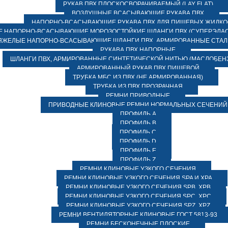
РУКАВ ПВХ ПЛОСКОСВОРАЧИВАЕМЫЙ (LAY FLAT)
ВОЗДУШНЫЕ ВСАСЫВАЮЩИЕ РУКАВА ПВХ
НАПОРНО-ВСАСЫВАЮЩИЕ РУКАВА ПВХ ДЛЯ ПИЩЕВЫХ ЖИДК
 НАПОРНО-ВСАСЫВАЮЩИЕ МОРОЗОСТОЙКИЕ ШЛАНГИ ПВХ (СУПЕРЭЛАС
ЯЖЕЛЫЕ НАПОРНО-ВСАСЫВАЮЩИЕ ШЛАНГИ ПВХ, АРМИРОВАННЫЕ СТА
РУКАВА ПВХ НАПОРНЫЕ
ШЛАНГИ ПВХ, АРМИРОВАННЫЕ СИНТЕТИЧЕСКОЙ НИТЬЮ (МАСЛОБЕН
АРМИРОВАННЫЙ РУКАВ ПВХ ПИЩЕВОЙ
ТРУБКА МБС ИЗ ПВХ (НЕ АРМИРОВАННАЯ)
ТРУБКА ИЗ ПВХ ПРОЗРАЧНАЯ
РЕМНИ ПРИВОДНЫЕ
ПРИВОДНЫЕ КЛИНОВЫЕ РЕМНИ НОРМАЛЬНЫХ СЕЧЕНИЙ
ПРОФИЛЬ A
ПРОФИЛЬ B
ПРОФИЛЬ C
ПРОФИЛЬ D
ПРОФИЛЬ E
ПРОФИЛЬ Z
РЕМНИ КЛИНОВЫЕ УЗКОГО СЕЧЕНИЯ
РЕМНИ КЛИНОВЫЕ УЗКОГО СЕЧЕНИЯ SPA И XPA
РЕМНИ КЛИНОВЫЕ УЗКОГО СЕЧЕНИЯ SPB, XPB
РЕМНИ КЛИНОВЫЕ УЗКОГО СЕЧЕНИЯ SPC, XPC
РЕМНИ КЛИНОВЫЕ УЗКОГО СЕЧЕНИЯ SPZ, XPZ
РЕМНИ ВЕНТИЛЯТОРНЫЕ КЛИНОВЫЕ ГОСТ 5813-93
РЕМНИ БЕСКОНЕЧНЫЕ ПЛОСКИЕ