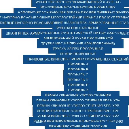
РУКАВ ПВХ ПЛОСКОСВОРАЧИВАЕМЫЙ (LAY FLAT)
ВОЗДУШНЫЕ ВСАСЫВАЮЩИЕ РУКАВА ПВХ
НАПОРНО-ВСАСЫВАЮЩИЕ РУКАВА ПВХ ДЛЯ ПИЩЕВЫХ ЖИДК
 НАПОРНО-ВСАСЫВАЮЩИЕ МОРОЗОСТОЙКИЕ ШЛАНГИ ПВХ (СУПЕРЭЛАС
ЯЖЕЛЫЕ НАПОРНО-ВСАСЫВАЮЩИЕ ШЛАНГИ ПВХ, АРМИРОВАННЫЕ СТА
РУКАВА ПВХ НАПОРНЫЕ
ШЛАНГИ ПВХ, АРМИРОВАННЫЕ СИНТЕТИЧЕСКОЙ НИТЬЮ (МАСЛОБЕН
АРМИРОВАННЫЙ РУКАВ ПВХ ПИЩЕВОЙ
ТРУБКА МБС ИЗ ПВХ (НЕ АРМИРОВАННАЯ)
ТРУБКА ИЗ ПВХ ПРОЗРАЧНАЯ
РЕМНИ ПРИВОДНЫЕ
ПРИВОДНЫЕ КЛИНОВЫЕ РЕМНИ НОРМАЛЬНЫХ СЕЧЕНИЙ
ПРОФИЛЬ A
ПРОФИЛЬ B
ПРОФИЛЬ C
ПРОФИЛЬ D
ПРОФИЛЬ E
ПРОФИЛЬ Z
РЕМНИ КЛИНОВЫЕ УЗКОГО СЕЧЕНИЯ
РЕМНИ КЛИНОВЫЕ УЗКОГО СЕЧЕНИЯ SPA И XPA
РЕМНИ КЛИНОВЫЕ УЗКОГО СЕЧЕНИЯ SPB, XPB
РЕМНИ КЛИНОВЫЕ УЗКОГО СЕЧЕНИЯ SPC, XPC
РЕМНИ КЛИНОВЫЕ УЗКОГО СЕЧЕНИЯ SPZ, XPZ
РЕМНИ ВЕНТИЛЯТОРНЫЕ КЛИНОВЫЕ ГОСТ 5813-93
РЕМНИ БЕСКОНЕЧНЫЕ ПЛОСКИЕ