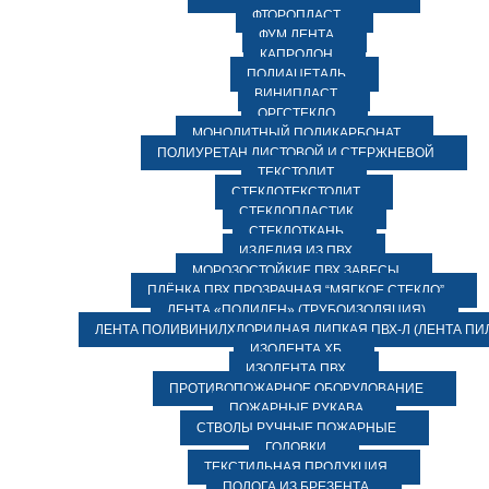
ФТОРОПЛАСТ
ФУМ ЛЕНТА
КАПРОЛОН
ПОЛИАЦЕТАЛЬ
ВИНИПЛАСТ
ОРГСТЕКЛО
МОНОЛИТНЫЙ ПОЛИКАРБОНАТ
ПОЛИУРЕТАН ЛИСТОВОЙ И СТЕРЖНЕВОЙ
ТЕКСТОЛИТ
СТЕКЛОТЕКСТОЛИТ
СТЕКЛОПЛАСТИК
СТЕКЛОТКАНЬ
ИЗДЕЛИЯ ИЗ ПВХ
МОРОЗОСТОЙКИЕ ПВХ ЗАВЕСЫ
ПЛЁНКА ПВХ ПРОЗРАЧНАЯ “МЯГКОЕ СТЕКЛО”
ЛЕНТА «ПОЛИЛЕН» (ТРУБОИЗОЛЯЦИЯ)
ЛЕНТА ПОЛИВИНИЛХЛОРИДНАЯ ЛИПКАЯ ПВХ-Л (ЛЕНТА ПИ
ИЗОЛЕНТА ХБ
ИЗОЛЕНТА ПВХ
ПРОТИВОПОЖАРНОЕ ОБОРУДОВАНИЕ
ПОЖАРНЫЕ РУКАВА
СТВОЛЫ РУЧНЫЕ ПОЖАРНЫЕ
ГОЛОВКИ
ТЕКСТИЛЬНАЯ ПРОДУКЦИЯ
ПОЛОГА ИЗ БРЕЗЕНТА