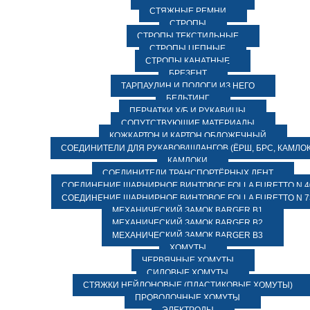
СТЯЖНЫЕ РЕМНИ
СТРОПЫ
СТРОПЫ ТЕКСТИЛЬНЫЕ
СТРОПЫ ЦЕПНЫЕ
СТРОПЫ КАНАТНЫЕ
БРЕЗЕНТ
ТАРПАУЛИН И ПОЛОГИ ИЗ НЕГО
БЕЛЬТИНГ
ПЕРЧАТКИ Х/Б И РУКАВИЦЫ
СОПУТСТВУЮЩИЕ МАТЕРИАЛЫ
КОЖКАРТОН И КАРТОН ОБЛОЖЕЧНЫЙ
СОЕДИНИТЕЛИ ДЛЯ РУКАВОВ/ШЛАНГОВ (ЁРШ, БРС, КАМЛОК
КАМЛОКИ
СОЕДИНИТЕЛИ ТРАНСПОРТЁРНЫХ ЛЕНТ
СОЕДИНЕНИЕ ШАРНИРНОЕ ВИНТОВОЕ FOLLA FURETTO N 4
СОЕДИНЕНИЕ ШАРНИРНОЕ ВИНТОВОЕ FOLLA FURETTO N 7
МЕХАНИЧЕСКИЙ ЗАМОК BARGER B1
МЕХАНИЧЕСКИЙ ЗАМОК BARGER B2
МЕХАНИЧЕСКИЙ ЗАМОК BARGER B3
ХОМУТЫ
ЧЕРВЯЧНЫЕ ХОМУТЫ
СИЛОВЫЕ ХОМУТЫ
СТЯЖКИ НЕЙЛОНОВЫЕ (ПЛАСТИКОВЫЕ ХОМУТЫ)
ПРОВОЛОЧНЫЕ ХОМУТЫ