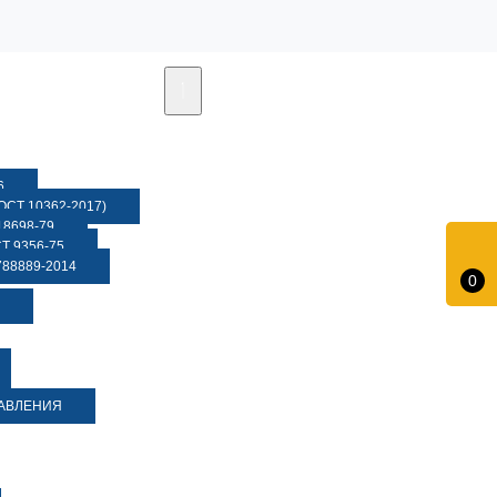
6
СТ 10362-2017)
8698-79
 9356-75
88889-2014
0
ДАВЛЕНИЯ