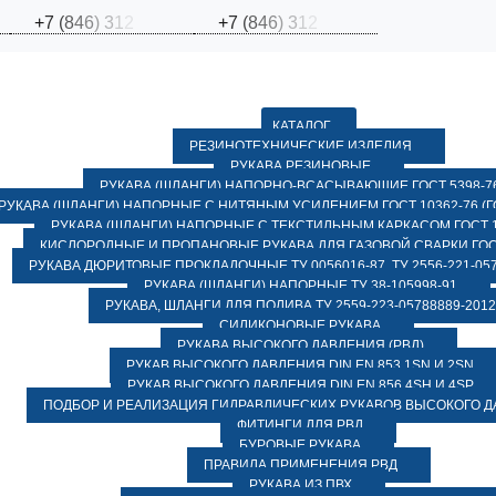
+
7
(
8
4
6
)
3
1
2
+
7
(
8
4
6
)
3
1
2
КАТАЛОГ
РЕЗИНОТЕХНИЧЕСКИЕ ИЗДЕЛИЯ
РУКАВА РЕЗИНОВЫЕ
РУКАВА (ШЛАНГИ) НАПОРНО-ВСАСЫВАЮЩИЕ ГОСТ 5398-7
РУКАВА (ШЛАНГИ) НАПОРНЫЕ С НИТЯНЫМ УСИЛЕНИЕМ ГОСТ 10362-76 (ГО
РУКАВА (ШЛАНГИ) НАПОРНЫЕ С ТЕКСТИЛЬНЫМ КАРКАСОМ ГОСТ 1
КИСЛОРОДНЫЕ И ПРОПАНОВЫЕ РУКАВА ДЛЯ ГАЗОВОЙ СВАРКИ ГОСТ
РУКАВА ДЮРИТОВЫЕ ПРОКЛАДОЧНЫЕ ТУ 0056016-87, ТУ 2556-221-057
РУКАВА (ШЛАНГИ) НАПОРНЫЕ ТУ 38-105998-91
РУКАВА, ШЛАНГИ ДЛЯ ПОЛИВА ТУ 2559-223-05788889-2012
СИЛИКОНОВЫЕ РУКАВА
РУКАВА ВЫСОКОГО ДАВЛЕНИЯ (РВД)
РУКАВ ВЫСОКОГО ДАВЛЕНИЯ DIN EN 853 1SN И 2SN
РУКАВ ВЫСОКОГО ДАВЛЕНИЯ DIN EN 856 4SH И 4SP
ПОДБОР И РЕАЛИЗАЦИЯ ГИДРАВЛИЧЕСКИХ РУКАВОВ ВЫСОКОГО 
ФИТИНГИ ДЛЯ РВД
БУРОВЫЕ РУКАВА
ПРАВИЛА ПРИМЕНЕНИЯ РВД
РУКАВА ИЗ ПВХ