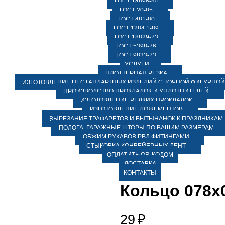
ГОСТ 14896-84
ГОСТ 20-85
ГОСТ 481-80
ГОСТ 1284.1-89
ГОСТ 18829-73
ГОСТ 5398-76
ГОСТ 9833-73
УСЛУГИ
ПЛОТТЕРНАЯ РЕЗКА
ИЗГОТОВЛЕНИЕ НЕСТАНДАРТНЫХ ИЗДЕЛИЙ С ТОЧНОЙ ФИГУРНОЙ
ПРОИЗВОДСТВО ПРОКЛАДОК И УПЛОТНИТЕЛЕЙ
ИЗГОТОВЛЕНИЕ РЕДКИХ ПРОКЛАДОК
ИЗГОТОВЛЕНИЕ ЛОЖЕМЕНТОВ
ВЫРЕЗАНИЕ ТРАФАРЕТОВ И ВЫТЫНАНОК К ПРАЗДНИКАМ
ПОЛОГА, ГАРАЖНЫЕ ШТОРЫ ПО ВАШИМ РАЗМЕРАМ
ОБЖИМ РУКАВОВ РВД ФИТИНГАМИ
СТЫКОВКА КОНВЕЙЕРНЫХ ЛЕНТ
ОПЛАТИТЬ QR-КОДОМ
ДОСТАВКА
КОНТАКТЫ
Кольцо 078х0
29
₽