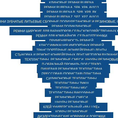
КЛИНОВЫЕ РЕМНИ RUBENA
РЕМНИ RUBENA А, SPA, XPA, AVX13
РЕМНИ RUBENA В, SPВ, ХPВ, ВХ
РЕМНИ RUBENA Z, SPZ, XPZ, AVX10
МНИ ЗУБЧАТЫЕ ЛИТЬЕВЫЕ СБОРНЫЕ ПОЛИУРЕТАНОВЫЕ И РЕЗИНОВЫЕ, 
РЕМНИ ПОЛИКЛИНОВЫЕ
РЕМНИ ШИРОКИЕ ДЛЯ ВАРИАТОРОВ СЕЛЬСКОХОЗЯЙСТВЕННЫХ
РЕМНИ ДЛЯ КОМБАЙНОВ, СЕЛЬХОЗТЕХНИКИ
ПРИМЕНЯЕМОСТЬ РЕМНЕЙ
КЛАССИФИКАЦИЯ ИМПОРТНЫХ РЕМНЕЙ
ТРАНСПОРТЁРНЫЕ (КОНВЕЙЕРНЫЕ) ЛЕНТЫ
СТЫКОВКА И РЕМОНТ КОНВЕЙЕРНЫХ ЛЕНТ МЕТОДОМ ВУЛКАНИ
ТЕХПЛАСТИНЫ, РЕЗИНОВЫЕ СМЕСИ, ШНУРЫ РЕЗИНОВЫ
П-ОБРАЗНЫЙ ПРОФИЛЬ ПОД СТЕКЛО
ПИЩЕВАЯ РЕЗИНОВАЯ ТЕХПЛАСТИНА
ПРЕССОВАЯ (ПОРИСТАЯ) ПЛАСТИНА
СИЛИКОНОВЫЕ ТЕХПЛАСТИНЫ
ТЕХПЛАСТИНЫ ТМКЩ
ТЕХПЛАСТИНЫ МБС
ТЕХПЛАСТИНЫ ВАКУУМНЫЕ
РЕЗИНОВЫЕ СМЕСИ
ШНУРЫ РЕЗИНОВЫЕ
КЛЕЙ УНИВЕРСАЛЬНЫЙ «88-LUXE»
КОВРЫ РЕЗИНОВЫЕ
ДИЭЛЕКТРИЧЕСКИЕ КОВРИКИ И ДОРОЖКИ