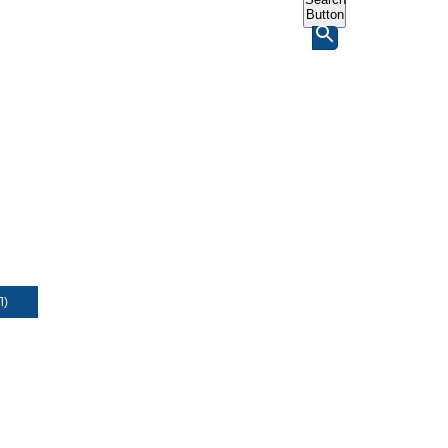
Button
Л)