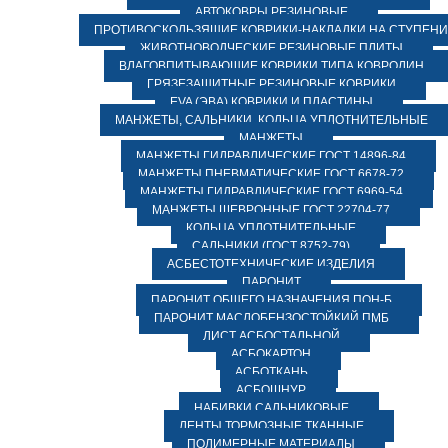
АВТОКОВРЫ РЕЗИНОВЫЕ
ПРОТИВОСКОЛЬЗЯЩИЕ КОВРИКИ-НАКЛАДКИ НА СТУПЕН
ЖИВОТНОВОДЧЕСКИЕ РЕЗИНОВЫЕ ПЛИТЫ
ВЛАГОВПИТЫВАЮЩИЕ КОВРИКИ ТИПА КОВРОЛИН
ГРЯЗЕЗАЩИТНЫЕ РЕЗИНОВЫЕ КОВРИКИ
EVA (ЭВА) КОВРИКИ И ПЛАСТИНЫ
МАНЖЕТЫ, САЛЬНИКИ, КОЛЬЦА УПЛОТНИТЕЛЬНЫЕ
МАНЖЕТЫ
МАНЖЕТЫ ГИДРАВЛИЧЕСКИЕ ГОСТ 14896-84
МАНЖЕТЫ ПНЕВМАТИЧЕСКИЕ ГОСТ 6678-72
МАНЖЕТЫ ГИДРАВЛИЧЕСКИЕ ГОСТ 6969-54
МАНЖЕТЫ ШЕВРОННЫЕ ГОСТ 22704-77
КОЛЬЦА УПЛОТНИТЕЛЬНЫЕ
САЛЬНИКИ (ГОСТ 8752-79)
АСБЕСТОТЕХНИЧЕСКИЕ ИЗДЕЛИЯ
ПАРОНИТ
ПАРОНИТ ОБЩЕГО НАЗНАЧЕНИЯ ПОН-Б
ПАРОНИТ МАСЛОБЕНЗОСТОЙКИЙ ПМБ
ЛИСТ АСБОСТАЛЬНОЙ
АСБОКАРТОН
АСБОТКАНЬ
АСБОШНУР
НАБИВКИ САЛЬНИКОВЫЕ
ЛЕНТЫ ТОРМОЗНЫЕ ТКАННЫЕ
ПОЛИМЕРНЫЕ МАТЕРИАЛЫ