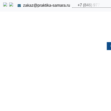
+
7
(
8
4
6
)
9
7
7
zakaz@praktika-samara.ru