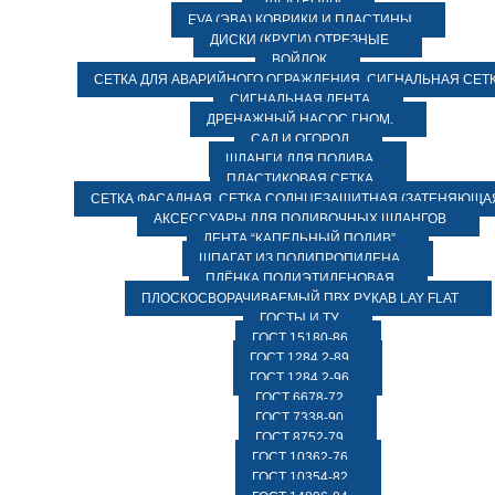
ЭЛЕКТРОДЫ
EVA (ЭВА) КОВРИКИ И ПЛАСТИНЫ
ДИСКИ (КРУГИ) ОТРЕЗНЫЕ
ВОЙЛОК
СЕТКА ДЛЯ АВАРИЙНОГО ОГРАЖДЕНИЯ, СИГНАЛЬНАЯ СЕТ
СИГНАЛЬНАЯ ЛЕНТА
ДРЕНАЖНЫЙ НАСОС ГНОМ.
САД И ОГОРОД
ШЛАНГИ ДЛЯ ПОЛИВА
ПЛАСТИКОВАЯ СЕТКА
СЕТКА ФАСАДНАЯ. СЕТКА СОЛНЦЕЗАЩИТНАЯ (ЗАТЕНЯЮЩАЯ
АКСЕССУАРЫ ДЛЯ ПОЛИВОЧНЫХ ШЛАНГОВ
ЛЕНТА “КАПЕЛЬНЫЙ ПОЛИВ”
ШПАГАТ ИЗ ПОЛИПРОПИЛЕНА
ПЛЁНКА ПОЛИЭТИЛЕНОВАЯ
ПЛОСКОСВОРАЧИВАЕМЫЙ ПВХ РУКАВ LAY FLAT
ГОСТЫ И ТУ
ГОСТ 15180-86
ГОСТ 1284.2-89
ГОСТ 1284.2-96
ГОСТ 6678-72
ГОСТ 7338-90
ГОСТ 8752-79
ГОСТ 10362-76
ГОСТ 10354-82