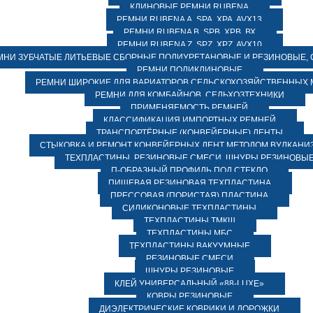
КЛИНОВЫЕ РЕМНИ RUBENA
РЕМНИ RUBENA А, SPA, XPA, AVX13
РЕМНИ RUBENA В, SPВ, ХPВ, ВХ
РЕМНИ RUBENA Z, SPZ, XPZ, AVX10
МНИ ЗУБЧАТЫЕ ЛИТЬЕВЫЕ СБОРНЫЕ ПОЛИУРЕТАНОВЫЕ И РЕЗИНОВЫЕ, 
РЕМНИ ПОЛИКЛИНОВЫЕ
РЕМНИ ШИРОКИЕ ДЛЯ ВАРИАТОРОВ СЕЛЬСКОХОЗЯЙСТВЕННЫХ
РЕМНИ ДЛЯ КОМБАЙНОВ, СЕЛЬХОЗТЕХНИКИ
ПРИМЕНЯЕМОСТЬ РЕМНЕЙ
КЛАССИФИКАЦИЯ ИМПОРТНЫХ РЕМНЕЙ
ТРАНСПОРТЁРНЫЕ (КОНВЕЙЕРНЫЕ) ЛЕНТЫ
СТЫКОВКА И РЕМОНТ КОНВЕЙЕРНЫХ ЛЕНТ МЕТОДОМ ВУЛКАНИ
ТЕХПЛАСТИНЫ, РЕЗИНОВЫЕ СМЕСИ, ШНУРЫ РЕЗИНОВЫ
П-ОБРАЗНЫЙ ПРОФИЛЬ ПОД СТЕКЛО
ПИЩЕВАЯ РЕЗИНОВАЯ ТЕХПЛАСТИНА
ПРЕССОВАЯ (ПОРИСТАЯ) ПЛАСТИНА
СИЛИКОНОВЫЕ ТЕХПЛАСТИНЫ
ТЕХПЛАСТИНЫ ТМКЩ
ТЕХПЛАСТИНЫ МБС
ТЕХПЛАСТИНЫ ВАКУУМНЫЕ
РЕЗИНОВЫЕ СМЕСИ
ШНУРЫ РЕЗИНОВЫЕ
КЛЕЙ УНИВЕРСАЛЬНЫЙ «88-LUXE»
КОВРЫ РЕЗИНОВЫЕ
ДИЭЛЕКТРИЧЕСКИЕ КОВРИКИ И ДОРОЖКИ