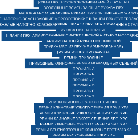
РУКАВ ПВХ ПЛОСКОСВОРАЧИВАЕМЫЙ (LAY FLAT)
ВОЗДУШНЫЕ ВСАСЫВАЮЩИЕ РУКАВА ПВХ
НАПОРНО-ВСАСЫВАЮЩИЕ РУКАВА ПВХ ДЛЯ ПИЩЕВЫХ ЖИДК
 НАПОРНО-ВСАСЫВАЮЩИЕ МОРОЗОСТОЙКИЕ ШЛАНГИ ПВХ (СУПЕРЭЛАС
ЯЖЕЛЫЕ НАПОРНО-ВСАСЫВАЮЩИЕ ШЛАНГИ ПВХ, АРМИРОВАННЫЕ СТА
РУКАВА ПВХ НАПОРНЫЕ
ШЛАНГИ ПВХ, АРМИРОВАННЫЕ СИНТЕТИЧЕСКОЙ НИТЬЮ (МАСЛОБЕН
АРМИРОВАННЫЙ РУКАВ ПВХ ПИЩЕВОЙ
ТРУБКА МБС ИЗ ПВХ (НЕ АРМИРОВАННАЯ)
ТРУБКА ИЗ ПВХ ПРОЗРАЧНАЯ
РЕМНИ ПРИВОДНЫЕ
ПРИВОДНЫЕ КЛИНОВЫЕ РЕМНИ НОРМАЛЬНЫХ СЕЧЕНИЙ
ПРОФИЛЬ A
ПРОФИЛЬ B
ПРОФИЛЬ C
ПРОФИЛЬ D
ПРОФИЛЬ E
ПРОФИЛЬ Z
РЕМНИ КЛИНОВЫЕ УЗКОГО СЕЧЕНИЯ
РЕМНИ КЛИНОВЫЕ УЗКОГО СЕЧЕНИЯ SPA И XPA
РЕМНИ КЛИНОВЫЕ УЗКОГО СЕЧЕНИЯ SPB, XPB
РЕМНИ КЛИНОВЫЕ УЗКОГО СЕЧЕНИЯ SPC, XPC
РЕМНИ КЛИНОВЫЕ УЗКОГО СЕЧЕНИЯ SPZ, XPZ
РЕМНИ ВЕНТИЛЯТОРНЫЕ КЛИНОВЫЕ ГОСТ 5813-93
РЕМНИ БЕСКОНЕЧНЫЕ ПЛОСКИЕ