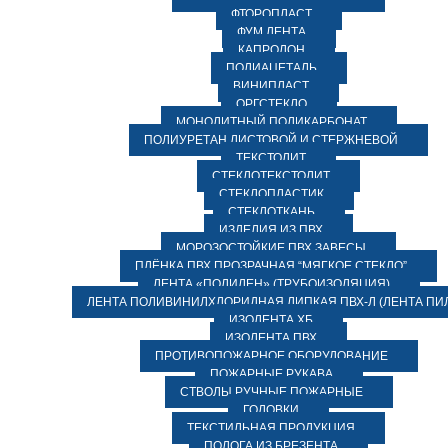
ФТОРОПЛАСТ
ФУМ ЛЕНТА
КАПРОЛОН
ПОЛИАЦЕТАЛЬ
ВИНИПЛАСТ
ОРГСТЕКЛО
МОНОЛИТНЫЙ ПОЛИКАРБОНАТ
ПОЛИУРЕТАН ЛИСТОВОЙ И СТЕРЖНЕВОЙ
ТЕКСТОЛИТ
СТЕКЛОТЕКСТОЛИТ
СТЕКЛОПЛАСТИК
СТЕКЛОТКАНЬ
ИЗДЕЛИЯ ИЗ ПВХ
МОРОЗОСТОЙКИЕ ПВХ ЗАВЕСЫ
ПЛЁНКА ПВХ ПРОЗРАЧНАЯ “МЯГКОЕ СТЕКЛО”
ЛЕНТА «ПОЛИЛЕН» (ТРУБОИЗОЛЯЦИЯ)
ЛЕНТА ПОЛИВИНИЛХЛОРИДНАЯ ЛИПКАЯ ПВХ-Л (ЛЕНТА ПИ
ИЗОЛЕНТА ХБ
ИЗОЛЕНТА ПВХ
ПРОТИВОПОЖАРНОЕ ОБОРУДОВАНИЕ
ПОЖАРНЫЕ РУКАВА
СТВОЛЫ РУЧНЫЕ ПОЖАРНЫЕ
ГОЛОВКИ
ТЕКСТИЛЬНАЯ ПРОДУКЦИЯ
ПОЛОГА ИЗ БРЕЗЕНТА