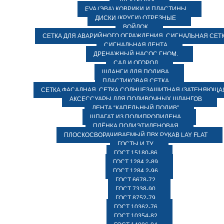
ЭЛЕКТРОДЫ
EVA (ЭВА) КОВРИКИ И ПЛАСТИНЫ
ДИСКИ (КРУГИ) ОТРЕЗНЫЕ
ВОЙЛОК
СЕТКА ДЛЯ АВАРИЙНОГО ОГРАЖДЕНИЯ, СИГНАЛЬНАЯ СЕТ
СИГНАЛЬНАЯ ЛЕНТА
ДРЕНАЖНЫЙ НАСОС ГНОМ.
САД И ОГОРОД
ШЛАНГИ ДЛЯ ПОЛИВА
ПЛАСТИКОВАЯ СЕТКА
СЕТКА ФАСАДНАЯ. СЕТКА СОЛНЦЕЗАЩИТНАЯ (ЗАТЕНЯЮЩАЯ
АКСЕССУАРЫ ДЛЯ ПОЛИВОЧНЫХ ШЛАНГОВ
ЛЕНТА “КАПЕЛЬНЫЙ ПОЛИВ”
ШПАГАТ ИЗ ПОЛИПРОПИЛЕНА
ПЛЁНКА ПОЛИЭТИЛЕНОВАЯ
ПЛОСКОСВОРАЧИВАЕМЫЙ ПВХ РУКАВ LAY FLAT
ГОСТЫ И ТУ
ГОСТ 15180-86
ГОСТ 1284.2-89
ГОСТ 1284.2-96
ГОСТ 6678-72
ГОСТ 7338-90
ГОСТ 8752-79
ГОСТ 10362-76
ГОСТ 10354-82