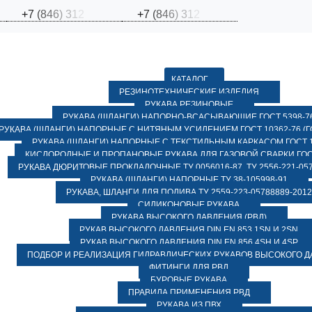
+
7
(
8
4
6
)
3
1
2
+
7
(
8
4
6
)
3
1
2
КАТАЛОГ
РЕЗИНОТЕХНИЧЕСКИЕ ИЗДЕЛИЯ
РУКАВА РЕЗИНОВЫЕ
РУКАВА (ШЛАНГИ) НАПОРНО-ВСАСЫВАЮЩИЕ ГОСТ 5398-7
РУКАВА (ШЛАНГИ) НАПОРНЫЕ С НИТЯНЫМ УСИЛЕНИЕМ ГОСТ 10362-76 (ГО
РУКАВА (ШЛАНГИ) НАПОРНЫЕ С ТЕКСТИЛЬНЫМ КАРКАСОМ ГОСТ 1
КИСЛОРОДНЫЕ И ПРОПАНОВЫЕ РУКАВА ДЛЯ ГАЗОВОЙ СВАРКИ ГОСТ
РУКАВА ДЮРИТОВЫЕ ПРОКЛАДОЧНЫЕ ТУ 0056016-87, ТУ 2556-221-057
РУКАВА (ШЛАНГИ) НАПОРНЫЕ ТУ 38-105998-91
РУКАВА, ШЛАНГИ ДЛЯ ПОЛИВА ТУ 2559-223-05788889-2012
СИЛИКОНОВЫЕ РУКАВА
РУКАВА ВЫСОКОГО ДАВЛЕНИЯ (РВД)
РУКАВ ВЫСОКОГО ДАВЛЕНИЯ DIN EN 853 1SN И 2SN
РУКАВ ВЫСОКОГО ДАВЛЕНИЯ DIN EN 856 4SH И 4SP
ПОДБОР И РЕАЛИЗАЦИЯ ГИДРАВЛИЧЕСКИХ РУКАВОВ ВЫСОКОГО 
ФИТИНГИ ДЛЯ РВД
БУРОВЫЕ РУКАВА
ПРАВИЛА ПРИМЕНЕНИЯ РВД
РУКАВА ИЗ ПВХ