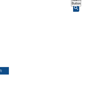
Button
Л)