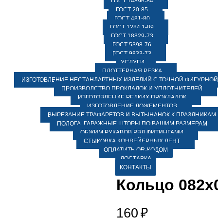
ГОСТ 14896-84
ГОСТ 20-85
ГОСТ 481-80
ГОСТ 1284.1-89
ГОСТ 18829-73
ГОСТ 5398-76
ГОСТ 9833-73
УСЛУГИ
ПЛОТТЕРНАЯ РЕЗКА
ИЗГОТОВЛЕНИЕ НЕСТАНДАРТНЫХ ИЗДЕЛИЙ С ТОЧНОЙ ФИГУРНОЙ
ПРОИЗВОДСТВО ПРОКЛАДОК И УПЛОТНИТЕЛЕЙ
ИЗГОТОВЛЕНИЕ РЕДКИХ ПРОКЛАДОК
ИЗГОТОВЛЕНИЕ ЛОЖЕМЕНТОВ
ВЫРЕЗАНИЕ ТРАФАРЕТОВ И ВЫТЫНАНОК К ПРАЗДНИКАМ
ПОЛОГА, ГАРАЖНЫЕ ШТОРЫ ПО ВАШИМ РАЗМЕРАМ
ОБЖИМ РУКАВОВ РВД ФИТИНГАМИ
СТЫКОВКА КОНВЕЙЕРНЫХ ЛЕНТ
ОПЛАТИТЬ QR-КОДОМ
ДОСТАВКА
КОНТАКТЫ
Кольцо 082х
160
₽