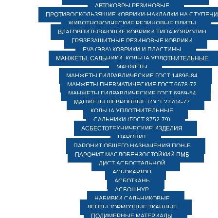
АВТОКОВРЫ РЕЗИНОВЫЕ
ПРОТИВОСКОЛЬЗЯЩИЕ КОВРИКИ-НАКЛАДКИ НА СТУПЕН
ЖИВОТНОВОДЧЕСКИЕ РЕЗИНОВЫЕ ПЛИТЫ
ВЛАГОВПИТЫВАЮЩИЕ КОВРИКИ ТИПА КОВРОЛИН
ГРЯЗЕЗАЩИТНЫЕ РЕЗИНОВЫЕ КОВРИКИ
EVA (ЭВА) КОВРИКИ И ПЛАСТИНЫ
МАНЖЕТЫ, САЛЬНИКИ, КОЛЬЦА УПЛОТНИТЕЛЬНЫЕ
МАНЖЕТЫ
МАНЖЕТЫ ГИДРАВЛИЧЕСКИЕ ГОСТ 14896-84
МАНЖЕТЫ ПНЕВМАТИЧЕСКИЕ ГОСТ 6678-72
МАНЖЕТЫ ГИДРАВЛИЧЕСКИЕ ГОСТ 6969-54
МАНЖЕТЫ ШЕВРОННЫЕ ГОСТ 22704-77
КОЛЬЦА УПЛОТНИТЕЛЬНЫЕ
САЛЬНИКИ (ГОСТ 8752-79)
АСБЕСТОТЕХНИЧЕСКИЕ ИЗДЕЛИЯ
ПАРОНИТ
ПАРОНИТ ОБЩЕГО НАЗНАЧЕНИЯ ПОН-Б
ПАРОНИТ МАСЛОБЕНЗОСТОЙКИЙ ПМБ
ЛИСТ АСБОСТАЛЬНОЙ
АСБОКАРТОН
АСБОТКАНЬ
АСБОШНУР
НАБИВКИ САЛЬНИКОВЫЕ
ЛЕНТЫ ТОРМОЗНЫЕ ТКАННЫЕ
ПОЛИМЕРНЫЕ МАТЕРИАЛЫ