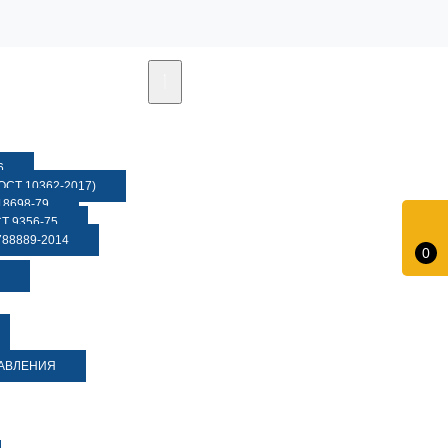
6
СТ 10362-2017)
8698-79
 9356-75
88889-2014
0
ДАВЛЕНИЯ