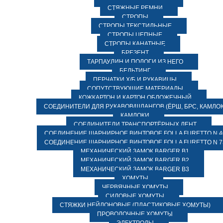
СТЯЖНЫЕ РЕМНИ
СТРОПЫ
СТРОПЫ ТЕКСТИЛЬНЫЕ
СТРОПЫ ЦЕПНЫЕ
СТРОПЫ КАНАТНЫЕ
БРЕЗЕНТ
ТАРПАУЛИН И ПОЛОГИ ИЗ НЕГО
БЕЛЬТИНГ
ПЕРЧАТКИ Х/Б И РУКАВИЦЫ
СОПУТСТВУЮЩИЕ МАТЕРИАЛЫ
КОЖКАРТОН И КАРТОН ОБЛОЖЕЧНЫЙ
СОЕДИНИТЕЛИ ДЛЯ РУКАВОВ/ШЛАНГОВ (ЁРШ, БРС, КАМЛОК
КАМЛОКИ
СОЕДИНИТЕЛИ ТРАНСПОРТЁРНЫХ ЛЕНТ
СОЕДИНЕНИЕ ШАРНИРНОЕ ВИНТОВОЕ FOLLA FURETTO N 4
СОЕДИНЕНИЕ ШАРНИРНОЕ ВИНТОВОЕ FOLLA FURETTO N 7
МЕХАНИЧЕСКИЙ ЗАМОК BARGER B1
МЕХАНИЧЕСКИЙ ЗАМОК BARGER B2
МЕХАНИЧЕСКИЙ ЗАМОК BARGER B3
ХОМУТЫ
ЧЕРВЯЧНЫЕ ХОМУТЫ
СИЛОВЫЕ ХОМУТЫ
СТЯЖКИ НЕЙЛОНОВЫЕ (ПЛАСТИКОВЫЕ ХОМУТЫ)
ПРОВОЛОЧНЫЕ ХОМУТЫ