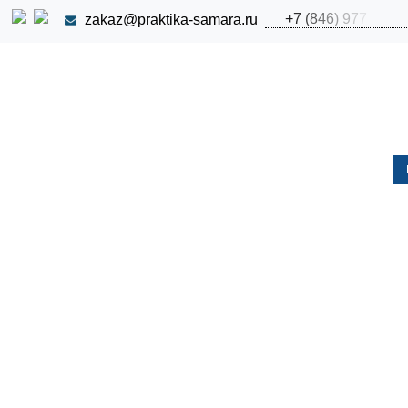
+
7
(
8
4
6
)
9
7
7
zakaz@praktika-samara.ru