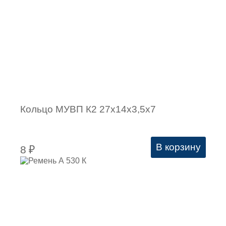
Кольцо МУВП К2 27х14х3,5х7
В корзину
8
₽