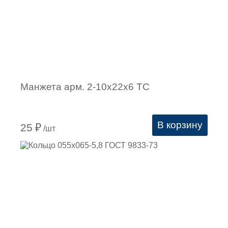
Манжета арм. 2-10х22х6 ТC
В корзину
25
₽
/шт