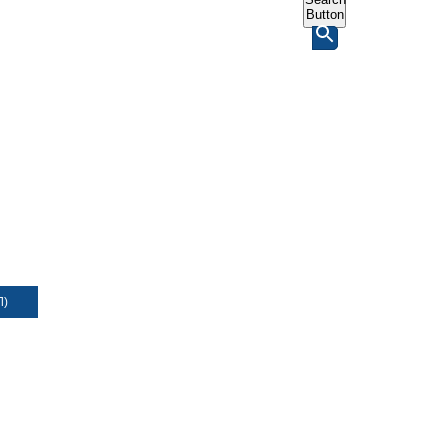
Button
Л)