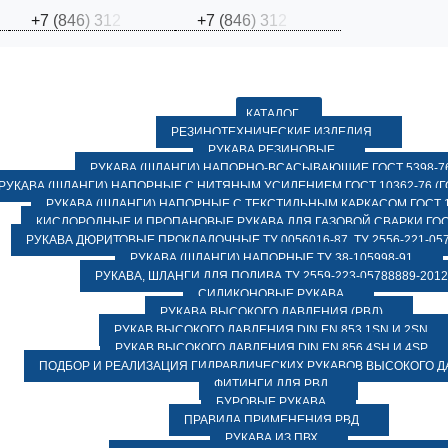
+
7
(
8
4
6
)
3
1
2
+
7
(
8
4
6
)
3
1
2
КАТАЛОГ
РЕЗИНОТЕХНИЧЕСКИЕ ИЗДЕЛИЯ
РУКАВА РЕЗИНОВЫЕ
РУКАВА (ШЛАНГИ) НАПОРНО-ВСАСЫВАЮЩИЕ ГОСТ 5398-7
РУКАВА (ШЛАНГИ) НАПОРНЫЕ С НИТЯНЫМ УСИЛЕНИЕМ ГОСТ 10362-76 (ГО
РУКАВА (ШЛАНГИ) НАПОРНЫЕ С ТЕКСТИЛЬНЫМ КАРКАСОМ ГОСТ 1
КИСЛОРОДНЫЕ И ПРОПАНОВЫЕ РУКАВА ДЛЯ ГАЗОВОЙ СВАРКИ ГОСТ
РУКАВА ДЮРИТОВЫЕ ПРОКЛАДОЧНЫЕ ТУ 0056016-87, ТУ 2556-221-057
РУКАВА (ШЛАНГИ) НАПОРНЫЕ ТУ 38-105998-91
РУКАВА, ШЛАНГИ ДЛЯ ПОЛИВА ТУ 2559-223-05788889-2012
СИЛИКОНОВЫЕ РУКАВА
РУКАВА ВЫСОКОГО ДАВЛЕНИЯ (РВД)
РУКАВ ВЫСОКОГО ДАВЛЕНИЯ DIN EN 853 1SN И 2SN
РУКАВ ВЫСОКОГО ДАВЛЕНИЯ DIN EN 856 4SH И 4SP
ПОДБОР И РЕАЛИЗАЦИЯ ГИДРАВЛИЧЕСКИХ РУКАВОВ ВЫСОКОГО 
ФИТИНГИ ДЛЯ РВД
БУРОВЫЕ РУКАВА
ПРАВИЛА ПРИМЕНЕНИЯ РВД
РУКАВА ИЗ ПВХ