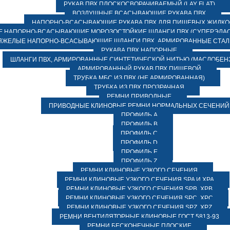
РУКАВ ПВХ ПЛОСКОСВОРАЧИВАЕМЫЙ (LAY FLAT)
ВОЗДУШНЫЕ ВСАСЫВАЮЩИЕ РУКАВА ПВХ
НАПОРНО-ВСАСЫВАЮЩИЕ РУКАВА ПВХ ДЛЯ ПИЩЕВЫХ ЖИДК
 НАПОРНО-ВСАСЫВАЮЩИЕ МОРОЗОСТОЙКИЕ ШЛАНГИ ПВХ (СУПЕРЭЛАС
ЯЖЕЛЫЕ НАПОРНО-ВСАСЫВАЮЩИЕ ШЛАНГИ ПВХ, АРМИРОВАННЫЕ СТА
РУКАВА ПВХ НАПОРНЫЕ
ШЛАНГИ ПВХ, АРМИРОВАННЫЕ СИНТЕТИЧЕСКОЙ НИТЬЮ (МАСЛОБЕН
АРМИРОВАННЫЙ РУКАВ ПВХ ПИЩЕВОЙ
ТРУБКА МБС ИЗ ПВХ (НЕ АРМИРОВАННАЯ)
ТРУБКА ИЗ ПВХ ПРОЗРАЧНАЯ
РЕМНИ ПРИВОДНЫЕ
ПРИВОДНЫЕ КЛИНОВЫЕ РЕМНИ НОРМАЛЬНЫХ СЕЧЕНИЙ
ПРОФИЛЬ A
ПРОФИЛЬ B
ПРОФИЛЬ C
ПРОФИЛЬ D
ПРОФИЛЬ E
ПРОФИЛЬ Z
РЕМНИ КЛИНОВЫЕ УЗКОГО СЕЧЕНИЯ
РЕМНИ КЛИНОВЫЕ УЗКОГО СЕЧЕНИЯ SPA И XPA
РЕМНИ КЛИНОВЫЕ УЗКОГО СЕЧЕНИЯ SPB, XPB
РЕМНИ КЛИНОВЫЕ УЗКОГО СЕЧЕНИЯ SPC, XPC
РЕМНИ КЛИНОВЫЕ УЗКОГО СЕЧЕНИЯ SPZ, XPZ
РЕМНИ ВЕНТИЛЯТОРНЫЕ КЛИНОВЫЕ ГОСТ 5813-93
РЕМНИ БЕСКОНЕЧНЫЕ ПЛОСКИЕ