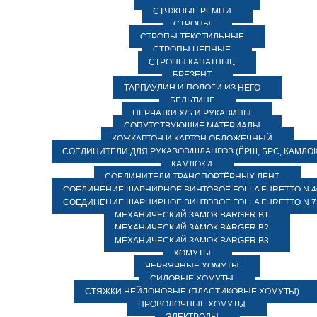
СТЯЖНЫЕ РЕМНИ
СТРОПЫ
СТРОПЫ ТЕКСТИЛЬНЫЕ
СТРОПЫ ЦЕПНЫЕ
СТРОПЫ КАНАТНЫЕ
БРЕЗЕНТ
ТАРПАУЛИН И ПОЛОГИ ИЗ НЕГО
БЕЛЬТИНГ
ПЕРЧАТКИ Х/Б И РУКАВИЦЫ
СОПУТСТВУЮЩИЕ МАТЕРИАЛЫ
КОЖКАРТОН И КАРТОН ОБЛОЖЕЧНЫЙ
СОЕДИНИТЕЛИ ДЛЯ РУКАВОВ/ШЛАНГОВ (ЁРШ, БРС, КАМЛОК
КАМЛОКИ
СОЕДИНИТЕЛИ ТРАНСПОРТЁРНЫХ ЛЕНТ
СОЕДИНЕНИЕ ШАРНИРНОЕ ВИНТОВОЕ FOLLA FURETTO N 4
СОЕДИНЕНИЕ ШАРНИРНОЕ ВИНТОВОЕ FOLLA FURETTO N 7
МЕХАНИЧЕСКИЙ ЗАМОК BARGER B1
МЕХАНИЧЕСКИЙ ЗАМОК BARGER B2
МЕХАНИЧЕСКИЙ ЗАМОК BARGER B3
ХОМУТЫ
ЧЕРВЯЧНЫЕ ХОМУТЫ
СИЛОВЫЕ ХОМУТЫ
СТЯЖКИ НЕЙЛОНОВЫЕ (ПЛАСТИКОВЫЕ ХОМУТЫ)
ПРОВОЛОЧНЫЕ ХОМУТЫ