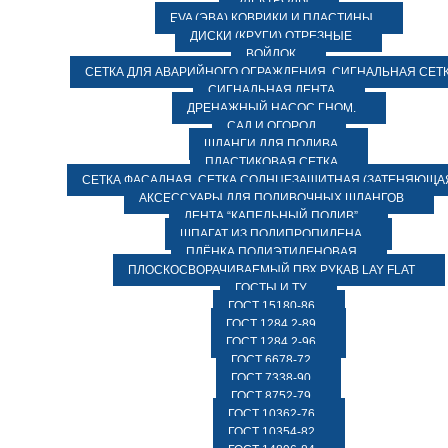
ЭЛЕКТРОДЫ
EVA (ЭВА) КОВРИКИ И ПЛАСТИНЫ
ДИСКИ (КРУГИ) ОТРЕЗНЫЕ
ВОЙЛОК
СЕТКА ДЛЯ АВАРИЙНОГО ОГРАЖДЕНИЯ, СИГНАЛЬНАЯ СЕТ
СИГНАЛЬНАЯ ЛЕНТА
ДРЕНАЖНЫЙ НАСОС ГНОМ.
САД И ОГОРОД
ШЛАНГИ ДЛЯ ПОЛИВА
ПЛАСТИКОВАЯ СЕТКА
СЕТКА ФАСАДНАЯ. СЕТКА СОЛНЦЕЗАЩИТНАЯ (ЗАТЕНЯЮЩАЯ
АКСЕССУАРЫ ДЛЯ ПОЛИВОЧНЫХ ШЛАНГОВ
ЛЕНТА “КАПЕЛЬНЫЙ ПОЛИВ”
ШПАГАТ ИЗ ПОЛИПРОПИЛЕНА
ПЛЁНКА ПОЛИЭТИЛЕНОВАЯ
ПЛОСКОСВОРАЧИВАЕМЫЙ ПВХ РУКАВ LAY FLAT
ГОСТЫ И ТУ
ГОСТ 15180-86
ГОСТ 1284.2-89
ГОСТ 1284.2-96
ГОСТ 6678-72
ГОСТ 7338-90
ГОСТ 8752-79
ГОСТ 10362-76
ГОСТ 10354-82