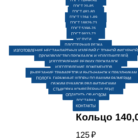
ГОСТ 14896-84
ГОСТ 20-85
ГОСТ 481-80
ГОСТ 1284.1-89
ГОСТ 18829-73
ГОСТ 5398-76
ГОСТ 9833-73
УСЛУГИ
ПЛОТТЕРНАЯ РЕЗКА
ИЗГОТОВЛЕНИЕ НЕСТАНДАРТНЫХ ИЗДЕЛИЙ С ТОЧНОЙ ФИГУРНОЙ
ПРОИЗВОДСТВО ПРОКЛАДОК И УПЛОТНИТЕЛЕЙ
ИЗГОТОВЛЕНИЕ РЕДКИХ ПРОКЛАДОК
ИЗГОТОВЛЕНИЕ ЛОЖЕМЕНТОВ
ВЫРЕЗАНИЕ ТРАФАРЕТОВ И ВЫТЫНАНОК К ПРАЗДНИКАМ
ПОЛОГА, ГАРАЖНЫЕ ШТОРЫ ПО ВАШИМ РАЗМЕРАМ
ОБЖИМ РУКАВОВ РВД ФИТИНГАМИ
СТЫКОВКА КОНВЕЙЕРНЫХ ЛЕНТ
ОПЛАТИТЬ QR-КОДОМ
ДОСТАВКА
КОНТАКТЫ
Кольцо 140,
125
₽