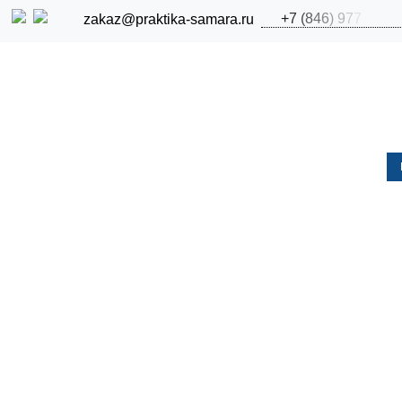
+
7
(
8
4
6
)
9
7
7
zakaz@praktika-samara.ru