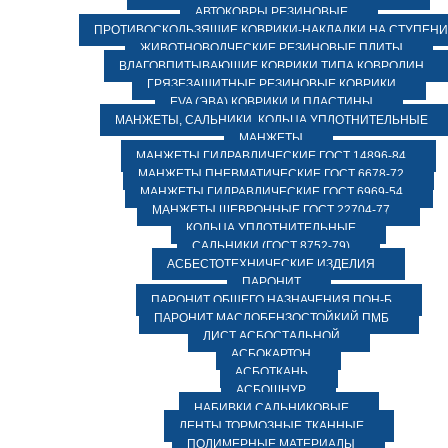
АВТОКОВРЫ РЕЗИНОВЫЕ
ПРОТИВОСКОЛЬЗЯЩИЕ КОВРИКИ-НАКЛАДКИ НА СТУПЕН
ЖИВОТНОВОДЧЕСКИЕ РЕЗИНОВЫЕ ПЛИТЫ
ВЛАГОВПИТЫВАЮЩИЕ КОВРИКИ ТИПА КОВРОЛИН
ГРЯЗЕЗАЩИТНЫЕ РЕЗИНОВЫЕ КОВРИКИ
EVA (ЭВА) КОВРИКИ И ПЛАСТИНЫ
МАНЖЕТЫ, САЛЬНИКИ, КОЛЬЦА УПЛОТНИТЕЛЬНЫЕ
МАНЖЕТЫ
МАНЖЕТЫ ГИДРАВЛИЧЕСКИЕ ГОСТ 14896-84
МАНЖЕТЫ ПНЕВМАТИЧЕСКИЕ ГОСТ 6678-72
МАНЖЕТЫ ГИДРАВЛИЧЕСКИЕ ГОСТ 6969-54
МАНЖЕТЫ ШЕВРОННЫЕ ГОСТ 22704-77
КОЛЬЦА УПЛОТНИТЕЛЬНЫЕ
САЛЬНИКИ (ГОСТ 8752-79)
АСБЕСТОТЕХНИЧЕСКИЕ ИЗДЕЛИЯ
ПАРОНИТ
ПАРОНИТ ОБЩЕГО НАЗНАЧЕНИЯ ПОН-Б
ПАРОНИТ МАСЛОБЕНЗОСТОЙКИЙ ПМБ
ЛИСТ АСБОСТАЛЬНОЙ
АСБОКАРТОН
АСБОТКАНЬ
АСБОШНУР
НАБИВКИ САЛЬНИКОВЫЕ
ЛЕНТЫ ТОРМОЗНЫЕ ТКАННЫЕ
ПОЛИМЕРНЫЕ МАТЕРИАЛЫ