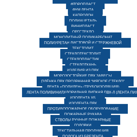
ФТОРОПЛАСТ
ФУМ ЛЕНТА
КАПРОЛОН
ПОЛИАЦЕТАЛЬ
ВИНИПЛАСТ
ОРГСТЕКЛО
МОНОЛИТНЫЙ ПОЛИКАРБОНАТ
ПОЛИУРЕТАН ЛИСТОВОЙ И СТЕРЖНЕВОЙ
ТЕКСТОЛИТ
СТЕКЛОТЕКСТОЛИТ
СТЕКЛОПЛАСТИК
СТЕКЛОТКАНЬ
ИЗДЕЛИЯ ИЗ ПВХ
МОРОЗОСТОЙКИЕ ПВХ ЗАВЕСЫ
ПЛЁНКА ПВХ ПРОЗРАЧНАЯ “МЯГКОЕ СТЕКЛО”
ЛЕНТА «ПОЛИЛЕН» (ТРУБОИЗОЛЯЦИЯ)
ЛЕНТА ПОЛИВИНИЛХЛОРИДНАЯ ЛИПКАЯ ПВХ-Л (ЛЕНТА ПИ
ИЗОЛЕНТА ХБ
ИЗОЛЕНТА ПВХ
ПРОТИВОПОЖАРНОЕ ОБОРУДОВАНИЕ
ПОЖАРНЫЕ РУКАВА
СТВОЛЫ РУЧНЫЕ ПОЖАРНЫЕ
ГОЛОВКИ
ТЕКСТИЛЬНАЯ ПРОДУКЦИЯ
ПОЛОГА ИЗ БРЕЗЕНТА