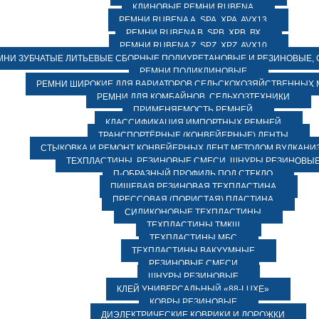
КЛИНОВЫЕ РЕМНИ RUBENA
РЕМНИ RUBENA А, SPA, XPA, AVX13
РЕМНИ RUBENA В, SPВ, ХPВ, ВХ
РЕМНИ RUBENA Z, SPZ, XPZ, AVX10
МНИ ЗУБЧАТЫЕ ЛИТЬЕВЫЕ СБОРНЫЕ ПОЛИУРЕТАНОВЫЕ И РЕЗИНОВЫЕ, 
РЕМНИ ПОЛИКЛИНОВЫЕ
РЕМНИ ШИРОКИЕ ДЛЯ ВАРИАТОРОВ СЕЛЬСКОХОЗЯЙСТВЕННЫХ
РЕМНИ ДЛЯ КОМБАЙНОВ, СЕЛЬХОЗТЕХНИКИ
ПРИМЕНЯЕМОСТЬ РЕМНЕЙ
КЛАССИФИКАЦИЯ ИМПОРТНЫХ РЕМНЕЙ
ТРАНСПОРТЁРНЫЕ (КОНВЕЙЕРНЫЕ) ЛЕНТЫ
СТЫКОВКА И РЕМОНТ КОНВЕЙЕРНЫХ ЛЕНТ МЕТОДОМ ВУЛКАНИ
ТЕХПЛАСТИНЫ, РЕЗИНОВЫЕ СМЕСИ, ШНУРЫ РЕЗИНОВЫ
П-ОБРАЗНЫЙ ПРОФИЛЬ ПОД СТЕКЛО
ПИЩЕВАЯ РЕЗИНОВАЯ ТЕХПЛАСТИНА
ПРЕССОВАЯ (ПОРИСТАЯ) ПЛАСТИНА
СИЛИКОНОВЫЕ ТЕХПЛАСТИНЫ
ТЕХПЛАСТИНЫ ТМКЩ
ТЕХПЛАСТИНЫ МБС
ТЕХПЛАСТИНЫ ВАКУУМНЫЕ
РЕЗИНОВЫЕ СМЕСИ
ШНУРЫ РЕЗИНОВЫЕ
КЛЕЙ УНИВЕРСАЛЬНЫЙ «88-LUXE»
КОВРЫ РЕЗИНОВЫЕ
ДИЭЛЕКТРИЧЕСКИЕ КОВРИКИ И ДОРОЖКИ