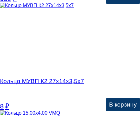
Кольцо МУВП К2 27х14х3,5х7
В корзину
8
₽