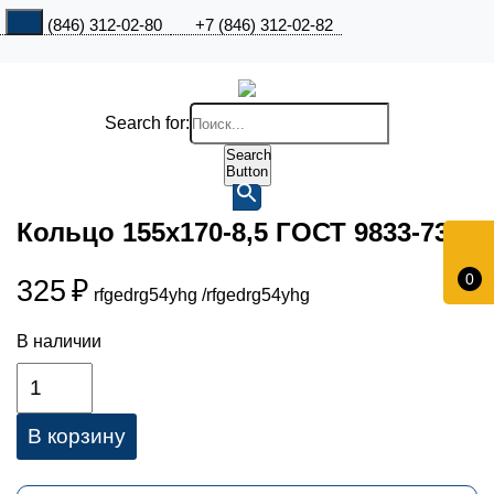
+7 (846) 312-02-80
+7 (846) 312-02-82
Search for:
Search
Button
Кольцо 155х170-8,5 ГОСТ 9833-73
0
325
₽
rfgedrg54yhg
/rfgedrg54yhg
В наличии
В корзину