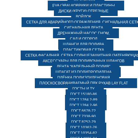
ЭЛЕКТРОДЫ
EVA (ЭВА) КОВРИКИ И ПЛАСТИНЫ
ДИСКИ (КРУГИ) ОТРЕЗНЫЕ
ВОЙЛОК
СЕТКА ДЛЯ АВАРИЙНОГО ОГРАЖДЕНИЯ, СИГНАЛЬНАЯ СЕТ
СИГНАЛЬНАЯ ЛЕНТА
ДРЕНАЖНЫЙ НАСОС ГНОМ.
САД И ОГОРОД
ШЛАНГИ ДЛЯ ПОЛИВА
ПЛАСТИКОВАЯ СЕТКА
СЕТКА ФАСАДНАЯ. СЕТКА СОЛНЦЕЗАЩИТНАЯ (ЗАТЕНЯЮЩАЯ
АКСЕССУАРЫ ДЛЯ ПОЛИВОЧНЫХ ШЛАНГОВ
ЛЕНТА “КАПЕЛЬНЫЙ ПОЛИВ”
ШПАГАТ ИЗ ПОЛИПРОПИЛЕНА
ПЛЁНКА ПОЛИЭТИЛЕНОВАЯ
ПЛОСКОСВОРАЧИВАЕМЫЙ ПВХ РУКАВ LAY FLAT
ГОСТЫ И ТУ
ГОСТ 15180-86
ГОСТ 1284.2-89
ГОСТ 1284.2-96
ГОСТ 6678-72
ГОСТ 7338-90
ГОСТ 8752-79
ГОСТ 10362-76
ГОСТ 10354-82