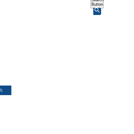
Button
Л)