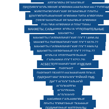
АВТОКОВРЫ РЕЗИНОВЫЕ
ПРОТИВОСКОЛЬЗЯЩИЕ КОВРИКИ-НАКЛАДКИ НА СТУПЕН
ЖИВОТНОВОДЧЕСКИЕ РЕЗИНОВЫЕ ПЛИТЫ
ВЛАГОВПИТЫВАЮЩИЕ КОВРИКИ ТИПА КОВРОЛИН
ГРЯЗЕЗАЩИТНЫЕ РЕЗИНОВЫЕ КОВРИКИ
EVA (ЭВА) КОВРИКИ И ПЛАСТИНЫ
МАНЖЕТЫ, САЛЬНИКИ, КОЛЬЦА УПЛОТНИТЕЛЬНЫЕ
МАНЖЕТЫ
МАНЖЕТЫ ГИДРАВЛИЧЕСКИЕ ГОСТ 14896-84
МАНЖЕТЫ ПНЕВМАТИЧЕСКИЕ ГОСТ 6678-72
МАНЖЕТЫ ГИДРАВЛИЧЕСКИЕ ГОСТ 6969-54
МАНЖЕТЫ ШЕВРОННЫЕ ГОСТ 22704-77
КОЛЬЦА УПЛОТНИТЕЛЬНЫЕ
САЛЬНИКИ (ГОСТ 8752-79)
АСБЕСТОТЕХНИЧЕСКИЕ ИЗДЕЛИЯ
ПАРОНИТ
ПАРОНИТ ОБЩЕГО НАЗНАЧЕНИЯ ПОН-Б
ПАРОНИТ МАСЛОБЕНЗОСТОЙКИЙ ПМБ
ЛИСТ АСБОСТАЛЬНОЙ
АСБОКАРТОН
АСБОТКАНЬ
АСБОШНУР
НАБИВКИ САЛЬНИКОВЫЕ
ЛЕНТЫ ТОРМОЗНЫЕ ТКАННЫЕ
ПОЛИМЕРНЫЕ МАТЕРИАЛЫ