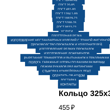
ГОСТ 14896-84
ГОСТ 20-85
ГОСТ 481-80
ГОСТ 1284.1-89
ГОСТ 18829-73
ГОСТ 5398-76
ГОСТ 9833-73
УСЛУГИ
ПЛОТТЕРНАЯ РЕЗКА
ИЗГОТОВЛЕНИЕ НЕСТАНДАРТНЫХ ИЗДЕЛИЙ С ТОЧНОЙ ФИГУРНОЙ
ПРОИЗВОДСТВО ПРОКЛАДОК И УПЛОТНИТЕЛЕЙ
ИЗГОТОВЛЕНИЕ РЕДКИХ ПРОКЛАДОК
ИЗГОТОВЛЕНИЕ ЛОЖЕМЕНТОВ
ВЫРЕЗАНИЕ ТРАФАРЕТОВ И ВЫТЫНАНОК К ПРАЗДНИКАМ
ПОЛОГА, ГАРАЖНЫЕ ШТОРЫ ПО ВАШИМ РАЗМЕРАМ
ОБЖИМ РУКАВОВ РВД ФИТИНГАМИ
СТЫКОВКА КОНВЕЙЕРНЫХ ЛЕНТ
ОПЛАТИТЬ QR-КОДОМ
ДОСТАВКА
КОНТАКТЫ
Кольцо 325х3
455
₽