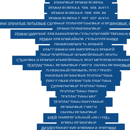
КЛИНОВЫЕ РЕМНИ RUBENA
РЕМНИ RUBENA А, SPA, XPA, AVX13
РЕМНИ RUBENA В, SPВ, ХPВ, ВХ
РЕМНИ RUBENA Z, SPZ, XPZ, AVX10
МНИ ЗУБЧАТЫЕ ЛИТЬЕВЫЕ СБОРНЫЕ ПОЛИУРЕТАНОВЫЕ И РЕЗИНОВЫЕ, 
РЕМНИ ПОЛИКЛИНОВЫЕ
РЕМНИ ШИРОКИЕ ДЛЯ ВАРИАТОРОВ СЕЛЬСКОХОЗЯЙСТВЕННЫХ
РЕМНИ ДЛЯ КОМБАЙНОВ, СЕЛЬХОЗТЕХНИКИ
ПРИМЕНЯЕМОСТЬ РЕМНЕЙ
КЛАССИФИКАЦИЯ ИМПОРТНЫХ РЕМНЕЙ
ТРАНСПОРТЁРНЫЕ (КОНВЕЙЕРНЫЕ) ЛЕНТЫ
СТЫКОВКА И РЕМОНТ КОНВЕЙЕРНЫХ ЛЕНТ МЕТОДОМ ВУЛКАНИ
ТЕХПЛАСТИНЫ, РЕЗИНОВЫЕ СМЕСИ, ШНУРЫ РЕЗИНОВЫ
П-ОБРАЗНЫЙ ПРОФИЛЬ ПОД СТЕКЛО
ПИЩЕВАЯ РЕЗИНОВАЯ ТЕХПЛАСТИНА
ПРЕССОВАЯ (ПОРИСТАЯ) ПЛАСТИНА
СИЛИКОНОВЫЕ ТЕХПЛАСТИНЫ
ТЕХПЛАСТИНЫ ТМКЩ
ТЕХПЛАСТИНЫ МБС
ТЕХПЛАСТИНЫ ВАКУУМНЫЕ
РЕЗИНОВЫЕ СМЕСИ
ШНУРЫ РЕЗИНОВЫЕ
КЛЕЙ УНИВЕРСАЛЬНЫЙ «88-LUXE»
КОВРЫ РЕЗИНОВЫЕ
ДИЭЛЕКТРИЧЕСКИЕ КОВРИКИ И ДОРОЖКИ