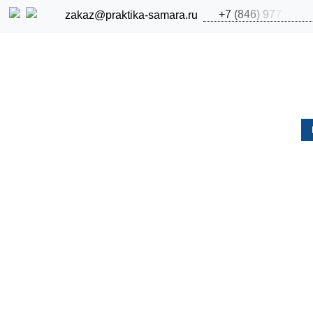
+
7
(
8
4
6
)
9
7
7
zakaz@praktika-samara.ru