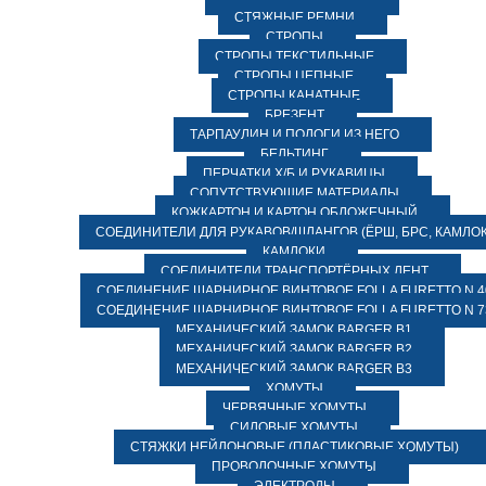
СТЯЖНЫЕ РЕМНИ
СТРОПЫ
СТРОПЫ ТЕКСТИЛЬНЫЕ
СТРОПЫ ЦЕПНЫЕ
СТРОПЫ КАНАТНЫЕ
БРЕЗЕНТ
ТАРПАУЛИН И ПОЛОГИ ИЗ НЕГО
БЕЛЬТИНГ
ПЕРЧАТКИ Х/Б И РУКАВИЦЫ
СОПУТСТВУЮЩИЕ МАТЕРИАЛЫ
КОЖКАРТОН И КАРТОН ОБЛОЖЕЧНЫЙ
СОЕДИНИТЕЛИ ДЛЯ РУКАВОВ/ШЛАНГОВ (ЁРШ, БРС, КАМЛОК
КАМЛОКИ
СОЕДИНИТЕЛИ ТРАНСПОРТЁРНЫХ ЛЕНТ
СОЕДИНЕНИЕ ШАРНИРНОЕ ВИНТОВОЕ FOLLA FURETTO N 4
СОЕДИНЕНИЕ ШАРНИРНОЕ ВИНТОВОЕ FOLLA FURETTO N 7
МЕХАНИЧЕСКИЙ ЗАМОК BARGER B1
МЕХАНИЧЕСКИЙ ЗАМОК BARGER B2
МЕХАНИЧЕСКИЙ ЗАМОК BARGER B3
ХОМУТЫ
ЧЕРВЯЧНЫЕ ХОМУТЫ
СИЛОВЫЕ ХОМУТЫ
СТЯЖКИ НЕЙЛОНОВЫЕ (ПЛАСТИКОВЫЕ ХОМУТЫ)
ПРОВОЛОЧНЫЕ ХОМУТЫ