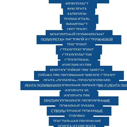
ФТОРОПЛАСТ
ФУМ ЛЕНТА
КАПРОЛОН
ПОЛИАЦЕТАЛЬ
ВИНИПЛАСТ
ОРГСТЕКЛО
МОНОЛИТНЫЙ ПОЛИКАРБОНАТ
ПОЛИУРЕТАН ЛИСТОВОЙ И СТЕРЖНЕВОЙ
ТЕКСТОЛИТ
СТЕКЛОТЕКСТОЛИТ
СТЕКЛОПЛАСТИК
СТЕКЛОТКАНЬ
ИЗДЕЛИЯ ИЗ ПВХ
МОРОЗОСТОЙКИЕ ПВХ ЗАВЕСЫ
ПЛЁНКА ПВХ ПРОЗРАЧНАЯ “МЯГКОЕ СТЕКЛО”
ЛЕНТА «ПОЛИЛЕН» (ТРУБОИЗОЛЯЦИЯ)
ЛЕНТА ПОЛИВИНИЛХЛОРИДНАЯ ЛИПКАЯ ПВХ-Л (ЛЕНТА ПИ
ИЗОЛЕНТА ХБ
ИЗОЛЕНТА ПВХ
ПРОТИВОПОЖАРНОЕ ОБОРУДОВАНИЕ
ПОЖАРНЫЕ РУКАВА
СТВОЛЫ РУЧНЫЕ ПОЖАРНЫЕ
ГОЛОВКИ
ТЕКСТИЛЬНАЯ ПРОДУКЦИЯ
ПОЛОГА ИЗ БРЕЗЕНТА