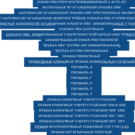
РУКАВ ПВХ ПЛОСКОСВОРАЧИВАЕМЫЙ (LAY FLAT)
ВОЗДУШНЫЕ ВСАСЫВАЮЩИЕ РУКАВА ПВХ
НАПОРНО-ВСАСЫВАЮЩИЕ РУКАВА ПВХ ДЛЯ ПИЩЕВЫХ ЖИДК
 НАПОРНО-ВСАСЫВАЮЩИЕ МОРОЗОСТОЙКИЕ ШЛАНГИ ПВХ (СУПЕРЭЛАС
ЯЖЕЛЫЕ НАПОРНО-ВСАСЫВАЮЩИЕ ШЛАНГИ ПВХ, АРМИРОВАННЫЕ СТА
РУКАВА ПВХ НАПОРНЫЕ
ШЛАНГИ ПВХ, АРМИРОВАННЫЕ СИНТЕТИЧЕСКОЙ НИТЬЮ (МАСЛОБЕН
АРМИРОВАННЫЙ РУКАВ ПВХ ПИЩЕВОЙ
ТРУБКА МБС ИЗ ПВХ (НЕ АРМИРОВАННАЯ)
ТРУБКА ИЗ ПВХ ПРОЗРАЧНАЯ
РЕМНИ ПРИВОДНЫЕ
ПРИВОДНЫЕ КЛИНОВЫЕ РЕМНИ НОРМАЛЬНЫХ СЕЧЕНИЙ
ПРОФИЛЬ A
ПРОФИЛЬ B
ПРОФИЛЬ C
ПРОФИЛЬ D
ПРОФИЛЬ E
ПРОФИЛЬ Z
РЕМНИ КЛИНОВЫЕ УЗКОГО СЕЧЕНИЯ
РЕМНИ КЛИНОВЫЕ УЗКОГО СЕЧЕНИЯ SPA И XPA
РЕМНИ КЛИНОВЫЕ УЗКОГО СЕЧЕНИЯ SPB, XPB
РЕМНИ КЛИНОВЫЕ УЗКОГО СЕЧЕНИЯ SPC, XPC
РЕМНИ КЛИНОВЫЕ УЗКОГО СЕЧЕНИЯ SPZ, XPZ
РЕМНИ ВЕНТИЛЯТОРНЫЕ КЛИНОВЫЕ ГОСТ 5813-93
РЕМНИ БЕСКОНЕЧНЫЕ ПЛОСКИЕ