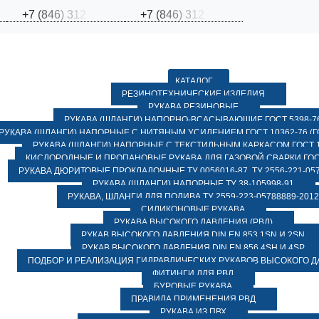
+
7
(
8
4
6
)
3
1
2
+
7
(
8
4
6
)
3
1
2
КАТАЛОГ
РЕЗИНОТЕХНИЧЕСКИЕ ИЗДЕЛИЯ
РУКАВА РЕЗИНОВЫЕ
РУКАВА (ШЛАНГИ) НАПОРНО-ВСАСЫВАЮЩИЕ ГОСТ 5398-7
РУКАВА (ШЛАНГИ) НАПОРНЫЕ С НИТЯНЫМ УСИЛЕНИЕМ ГОСТ 10362-76 (ГО
РУКАВА (ШЛАНГИ) НАПОРНЫЕ С ТЕКСТИЛЬНЫМ КАРКАСОМ ГОСТ 1
КИСЛОРОДНЫЕ И ПРОПАНОВЫЕ РУКАВА ДЛЯ ГАЗОВОЙ СВАРКИ ГОСТ
РУКАВА ДЮРИТОВЫЕ ПРОКЛАДОЧНЫЕ ТУ 0056016-87, ТУ 2556-221-057
РУКАВА (ШЛАНГИ) НАПОРНЫЕ ТУ 38-105998-91
РУКАВА, ШЛАНГИ ДЛЯ ПОЛИВА ТУ 2559-223-05788889-2012
СИЛИКОНОВЫЕ РУКАВА
РУКАВА ВЫСОКОГО ДАВЛЕНИЯ (РВД)
РУКАВ ВЫСОКОГО ДАВЛЕНИЯ DIN EN 853 1SN И 2SN
РУКАВ ВЫСОКОГО ДАВЛЕНИЯ DIN EN 856 4SH И 4SP
ПОДБОР И РЕАЛИЗАЦИЯ ГИДРАВЛИЧЕСКИХ РУКАВОВ ВЫСОКОГО 
ФИТИНГИ ДЛЯ РВД
БУРОВЫЕ РУКАВА
ПРАВИЛА ПРИМЕНЕНИЯ РВД
РУКАВА ИЗ ПВХ