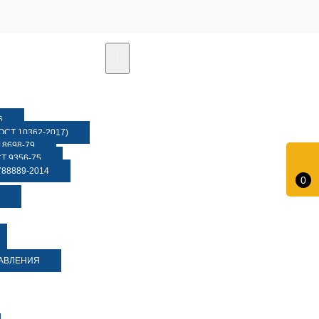
6
СТ 10362-2017)
8698-79
 9356-75
88889-2014
0
ДАВЛЕНИЯ