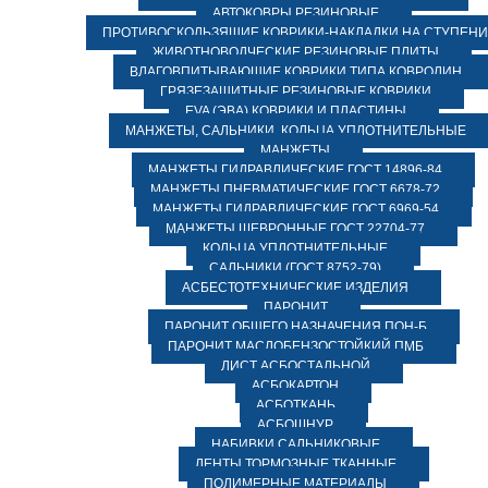
АВТОКОВРЫ РЕЗИНОВЫЕ
ПРОТИВОСКОЛЬЗЯЩИЕ КОВРИКИ-НАКЛАДКИ НА СТУПЕН
ЖИВОТНОВОДЧЕСКИЕ РЕЗИНОВЫЕ ПЛИТЫ
ВЛАГОВПИТЫВАЮЩИЕ КОВРИКИ ТИПА КОВРОЛИН
ГРЯЗЕЗАЩИТНЫЕ РЕЗИНОВЫЕ КОВРИКИ
EVA (ЭВА) КОВРИКИ И ПЛАСТИНЫ
МАНЖЕТЫ, САЛЬНИКИ, КОЛЬЦА УПЛОТНИТЕЛЬНЫЕ
МАНЖЕТЫ
МАНЖЕТЫ ГИДРАВЛИЧЕСКИЕ ГОСТ 14896-84
МАНЖЕТЫ ПНЕВМАТИЧЕСКИЕ ГОСТ 6678-72
МАНЖЕТЫ ГИДРАВЛИЧЕСКИЕ ГОСТ 6969-54
МАНЖЕТЫ ШЕВРОННЫЕ ГОСТ 22704-77
КОЛЬЦА УПЛОТНИТЕЛЬНЫЕ
САЛЬНИКИ (ГОСТ 8752-79)
АСБЕСТОТЕХНИЧЕСКИЕ ИЗДЕЛИЯ
ПАРОНИТ
ПАРОНИТ ОБЩЕГО НАЗНАЧЕНИЯ ПОН-Б
ПАРОНИТ МАСЛОБЕНЗОСТОЙКИЙ ПМБ
ЛИСТ АСБОСТАЛЬНОЙ
АСБОКАРТОН
АСБОТКАНЬ
АСБОШНУР
НАБИВКИ САЛЬНИКОВЫЕ
ЛЕНТЫ ТОРМОЗНЫЕ ТКАННЫЕ
ПОЛИМЕРНЫЕ МАТЕРИАЛЫ