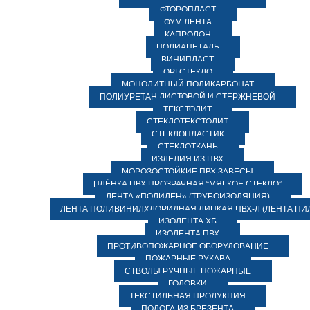
ФТОРОПЛАСТ
ФУМ ЛЕНТА
КАПРОЛОН
ПОЛИАЦЕТАЛЬ
ВИНИПЛАСТ
ОРГСТЕКЛО
МОНОЛИТНЫЙ ПОЛИКАРБОНАТ
ПОЛИУРЕТАН ЛИСТОВОЙ И СТЕРЖНЕВОЙ
ТЕКСТОЛИТ
СТЕКЛОТЕКСТОЛИТ
СТЕКЛОПЛАСТИК
СТЕКЛОТКАНЬ
ИЗДЕЛИЯ ИЗ ПВХ
МОРОЗОСТОЙКИЕ ПВХ ЗАВЕСЫ
ПЛЁНКА ПВХ ПРОЗРАЧНАЯ “МЯГКОЕ СТЕКЛО”
ЛЕНТА «ПОЛИЛЕН» (ТРУБОИЗОЛЯЦИЯ)
ЛЕНТА ПОЛИВИНИЛХЛОРИДНАЯ ЛИПКАЯ ПВХ-Л (ЛЕНТА ПИ
ИЗОЛЕНТА ХБ
ИЗОЛЕНТА ПВХ
ПРОТИВОПОЖАРНОЕ ОБОРУДОВАНИЕ
ПОЖАРНЫЕ РУКАВА
СТВОЛЫ РУЧНЫЕ ПОЖАРНЫЕ
ГОЛОВКИ
ТЕКСТИЛЬНАЯ ПРОДУКЦИЯ
ПОЛОГА ИЗ БРЕЗЕНТА