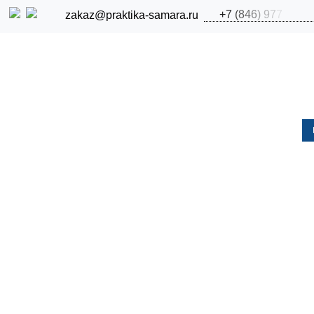
+
7
(
8
4
6
)
9
7
7
zakaz@praktika-samara.ru