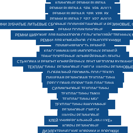
КЛИНОВЫЕ РЕМНИ RUBENA
РЕМНИ RUBENA А, SPA, XPA, AVX13
РЕМНИ RUBENA В, SPВ, ХPВ, ВХ
РЕМНИ RUBENA Z, SPZ, XPZ, AVX10
МНИ ЗУБЧАТЫЕ ЛИТЬЕВЫЕ СБОРНЫЕ ПОЛИУРЕТАНОВЫЕ И РЕЗИНОВЫЕ, 
РЕМНИ ПОЛИКЛИНОВЫЕ
РЕМНИ ШИРОКИЕ ДЛЯ ВАРИАТОРОВ СЕЛЬСКОХОЗЯЙСТВЕННЫХ
РЕМНИ ДЛЯ КОМБАЙНОВ, СЕЛЬХОЗТЕХНИКИ
ПРИМЕНЯЕМОСТЬ РЕМНЕЙ
КЛАССИФИКАЦИЯ ИМПОРТНЫХ РЕМНЕЙ
ТРАНСПОРТЁРНЫЕ (КОНВЕЙЕРНЫЕ) ЛЕНТЫ
СТЫКОВКА И РЕМОНТ КОНВЕЙЕРНЫХ ЛЕНТ МЕТОДОМ ВУЛКАНИ
ТЕХПЛАСТИНЫ, РЕЗИНОВЫЕ СМЕСИ, ШНУРЫ РЕЗИНОВЫ
П-ОБРАЗНЫЙ ПРОФИЛЬ ПОД СТЕКЛО
ПИЩЕВАЯ РЕЗИНОВАЯ ТЕХПЛАСТИНА
ПРЕССОВАЯ (ПОРИСТАЯ) ПЛАСТИНА
СИЛИКОНОВЫЕ ТЕХПЛАСТИНЫ
ТЕХПЛАСТИНЫ ТМКЩ
ТЕХПЛАСТИНЫ МБС
ТЕХПЛАСТИНЫ ВАКУУМНЫЕ
РЕЗИНОВЫЕ СМЕСИ
ШНУРЫ РЕЗИНОВЫЕ
КЛЕЙ УНИВЕРСАЛЬНЫЙ «88-LUXE»
КОВРЫ РЕЗИНОВЫЕ
ДИЭЛЕКТРИЧЕСКИЕ КОВРИКИ И ДОРОЖКИ