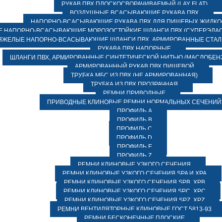
РУКАВ ПВХ ПЛОСКОСВОРАЧИВАЕМЫЙ (LAY FLAT)
ВОЗДУШНЫЕ ВСАСЫВАЮЩИЕ РУКАВА ПВХ
НАПОРНО-ВСАСЫВАЮЩИЕ РУКАВА ПВХ ДЛЯ ПИЩЕВЫХ ЖИДК
 НАПОРНО-ВСАСЫВАЮЩИЕ МОРОЗОСТОЙКИЕ ШЛАНГИ ПВХ (СУПЕРЭЛАС
ЯЖЕЛЫЕ НАПОРНО-ВСАСЫВАЮЩИЕ ШЛАНГИ ПВХ, АРМИРОВАННЫЕ СТА
РУКАВА ПВХ НАПОРНЫЕ
ШЛАНГИ ПВХ, АРМИРОВАННЫЕ СИНТЕТИЧЕСКОЙ НИТЬЮ (МАСЛОБЕН
АРМИРОВАННЫЙ РУКАВ ПВХ ПИЩЕВОЙ
ТРУБКА МБС ИЗ ПВХ (НЕ АРМИРОВАННАЯ)
ТРУБКА ИЗ ПВХ ПРОЗРАЧНАЯ
РЕМНИ ПРИВОДНЫЕ
ПРИВОДНЫЕ КЛИНОВЫЕ РЕМНИ НОРМАЛЬНЫХ СЕЧЕНИЙ
ПРОФИЛЬ A
ПРОФИЛЬ B
ПРОФИЛЬ C
ПРОФИЛЬ D
ПРОФИЛЬ E
ПРОФИЛЬ Z
РЕМНИ КЛИНОВЫЕ УЗКОГО СЕЧЕНИЯ
РЕМНИ КЛИНОВЫЕ УЗКОГО СЕЧЕНИЯ SPA И XPA
РЕМНИ КЛИНОВЫЕ УЗКОГО СЕЧЕНИЯ SPB, XPB
РЕМНИ КЛИНОВЫЕ УЗКОГО СЕЧЕНИЯ SPC, XPC
РЕМНИ КЛИНОВЫЕ УЗКОГО СЕЧЕНИЯ SPZ, XPZ
РЕМНИ ВЕНТИЛЯТОРНЫЕ КЛИНОВЫЕ ГОСТ 5813-93
РЕМНИ БЕСКОНЕЧНЫЕ ПЛОСКИЕ