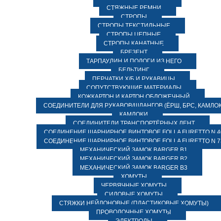
СТЯЖНЫЕ РЕМНИ
СТРОПЫ
СТРОПЫ ТЕКСТИЛЬНЫЕ
СТРОПЫ ЦЕПНЫЕ
СТРОПЫ КАНАТНЫЕ
БРЕЗЕНТ
ТАРПАУЛИН И ПОЛОГИ ИЗ НЕГО
БЕЛЬТИНГ
ПЕРЧАТКИ Х/Б И РУКАВИЦЫ
СОПУТСТВУЮЩИЕ МАТЕРИАЛЫ
КОЖКАРТОН И КАРТОН ОБЛОЖЕЧНЫЙ
СОЕДИНИТЕЛИ ДЛЯ РУКАВОВ/ШЛАНГОВ (ЁРШ, БРС, КАМЛОК
КАМЛОКИ
СОЕДИНИТЕЛИ ТРАНСПОРТЁРНЫХ ЛЕНТ
СОЕДИНЕНИЕ ШАРНИРНОЕ ВИНТОВОЕ FOLLA FURETTO N 4
СОЕДИНЕНИЕ ШАРНИРНОЕ ВИНТОВОЕ FOLLA FURETTO N 7
МЕХАНИЧЕСКИЙ ЗАМОК BARGER B1
МЕХАНИЧЕСКИЙ ЗАМОК BARGER B2
МЕХАНИЧЕСКИЙ ЗАМОК BARGER B3
ХОМУТЫ
ЧЕРВЯЧНЫЕ ХОМУТЫ
СИЛОВЫЕ ХОМУТЫ
СТЯЖКИ НЕЙЛОНОВЫЕ (ПЛАСТИКОВЫЕ ХОМУТЫ)
ПРОВОЛОЧНЫЕ ХОМУТЫ