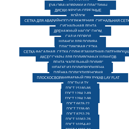
ЭЛЕКТРОДЫ
EVA (ЭВА) КОВРИКИ И ПЛАСТИНЫ
ДИСКИ (КРУГИ) ОТРЕЗНЫЕ
ВОЙЛОК
СЕТКА ДЛЯ АВАРИЙНОГО ОГРАЖДЕНИЯ, СИГНАЛЬНАЯ СЕТ
СИГНАЛЬНАЯ ЛЕНТА
ДРЕНАЖНЫЙ НАСОС ГНОМ.
САД И ОГОРОД
ШЛАНГИ ДЛЯ ПОЛИВА
ПЛАСТИКОВАЯ СЕТКА
СЕТКА ФАСАДНАЯ. СЕТКА СОЛНЦЕЗАЩИТНАЯ (ЗАТЕНЯЮЩАЯ
АКСЕССУАРЫ ДЛЯ ПОЛИВОЧНЫХ ШЛАНГОВ
ЛЕНТА “КАПЕЛЬНЫЙ ПОЛИВ”
ШПАГАТ ИЗ ПОЛИПРОПИЛЕНА
ПЛЁНКА ПОЛИЭТИЛЕНОВАЯ
ПЛОСКОСВОРАЧИВАЕМЫЙ ПВХ РУКАВ LAY FLAT
ГОСТЫ И ТУ
ГОСТ 15180-86
ГОСТ 1284.2-89
ГОСТ 1284.2-96
ГОСТ 6678-72
ГОСТ 7338-90
ГОСТ 8752-79
ГОСТ 10362-76
ГОСТ 10354-82