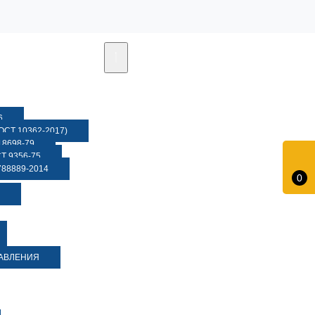
6
СТ 10362-2017)
8698-79
 9356-75
88889-2014
0
ДАВЛЕНИЯ