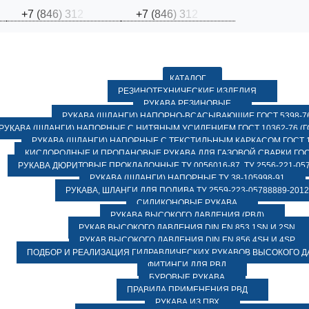
+
7
(
8
4
6
)
3
1
2
+
7
(
8
4
6
)
3
1
2
КАТАЛОГ
РЕЗИНОТЕХНИЧЕСКИЕ ИЗДЕЛИЯ
РУКАВА РЕЗИНОВЫЕ
РУКАВА (ШЛАНГИ) НАПОРНО-ВСАСЫВАЮЩИЕ ГОСТ 5398-7
РУКАВА (ШЛАНГИ) НАПОРНЫЕ С НИТЯНЫМ УСИЛЕНИЕМ ГОСТ 10362-76 (ГО
РУКАВА (ШЛАНГИ) НАПОРНЫЕ С ТЕКСТИЛЬНЫМ КАРКАСОМ ГОСТ 1
КИСЛОРОДНЫЕ И ПРОПАНОВЫЕ РУКАВА ДЛЯ ГАЗОВОЙ СВАРКИ ГОСТ
РУКАВА ДЮРИТОВЫЕ ПРОКЛАДОЧНЫЕ ТУ 0056016-87, ТУ 2556-221-057
РУКАВА (ШЛАНГИ) НАПОРНЫЕ ТУ 38-105998-91
РУКАВА, ШЛАНГИ ДЛЯ ПОЛИВА ТУ 2559-223-05788889-2012
СИЛИКОНОВЫЕ РУКАВА
РУКАВА ВЫСОКОГО ДАВЛЕНИЯ (РВД)
РУКАВ ВЫСОКОГО ДАВЛЕНИЯ DIN EN 853 1SN И 2SN
РУКАВ ВЫСОКОГО ДАВЛЕНИЯ DIN EN 856 4SH И 4SP
ПОДБОР И РЕАЛИЗАЦИЯ ГИДРАВЛИЧЕСКИХ РУКАВОВ ВЫСОКОГО 
ФИТИНГИ ДЛЯ РВД
БУРОВЫЕ РУКАВА
ПРАВИЛА ПРИМЕНЕНИЯ РВД
РУКАВА ИЗ ПВХ