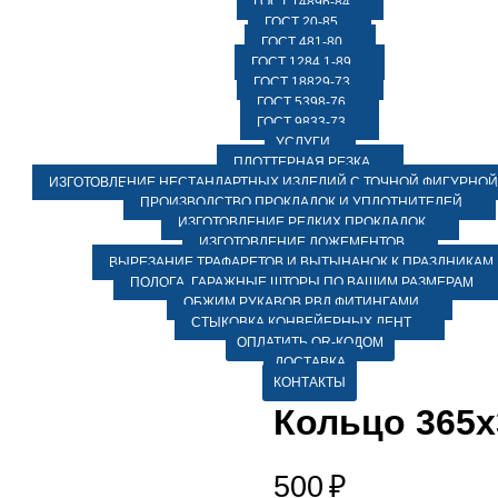
ГОСТ 14896-84
ГОСТ 20-85
ГОСТ 481-80
ГОСТ 1284.1-89
ГОСТ 18829-73
ГОСТ 5398-76
ГОСТ 9833-73
УСЛУГИ
ПЛОТТЕРНАЯ РЕЗКА
ИЗГОТОВЛЕНИЕ НЕСТАНДАРТНЫХ ИЗДЕЛИЙ С ТОЧНОЙ ФИГУРНОЙ
ПРОИЗВОДСТВО ПРОКЛАДОК И УПЛОТНИТЕЛЕЙ
ИЗГОТОВЛЕНИЕ РЕДКИХ ПРОКЛАДОК
ИЗГОТОВЛЕНИЕ ЛОЖЕМЕНТОВ
ВЫРЕЗАНИЕ ТРАФАРЕТОВ И ВЫТЫНАНОК К ПРАЗДНИКАМ
ПОЛОГА, ГАРАЖНЫЕ ШТОРЫ ПО ВАШИМ РАЗМЕРАМ
ОБЖИМ РУКАВОВ РВД ФИТИНГАМИ
СТЫКОВКА КОНВЕЙЕРНЫХ ЛЕНТ
ОПЛАТИТЬ QR-КОДОМ
ДОСТАВКА
КОНТАКТЫ
Кольцо 365х
500
₽