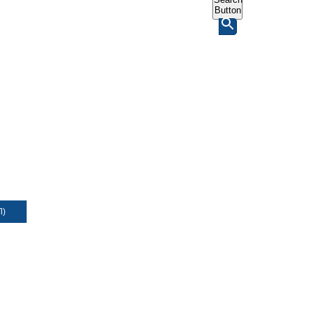
Button
Л)