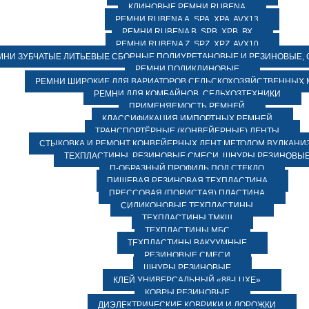
КЛИНОВЫЕ РЕМНИ RUBENA
РЕМНИ RUBENA А, SPA, XPA, AVX13
РЕМНИ RUBENA В, SPВ, ХPВ, ВХ
РЕМНИ RUBENA Z, SPZ, XPZ, AVX10
МНИ ЗУБЧАТЫЕ ЛИТЬЕВЫЕ СБОРНЫЕ ПОЛИУРЕТАНОВЫЕ И РЕЗИНОВЫЕ, 
РЕМНИ ПОЛИКЛИНОВЫЕ
РЕМНИ ШИРОКИЕ ДЛЯ ВАРИАТОРОВ СЕЛЬСКОХОЗЯЙСТВЕННЫХ
РЕМНИ ДЛЯ КОМБАЙНОВ, СЕЛЬХОЗТЕХНИКИ
ПРИМЕНЯЕМОСТЬ РЕМНЕЙ
КЛАССИФИКАЦИЯ ИМПОРТНЫХ РЕМНЕЙ
ТРАНСПОРТЁРНЫЕ (КОНВЕЙЕРНЫЕ) ЛЕНТЫ
СТЫКОВКА И РЕМОНТ КОНВЕЙЕРНЫХ ЛЕНТ МЕТОДОМ ВУЛКАНИ
ТЕХПЛАСТИНЫ, РЕЗИНОВЫЕ СМЕСИ, ШНУРЫ РЕЗИНОВЫ
П-ОБРАЗНЫЙ ПРОФИЛЬ ПОД СТЕКЛО
ПИЩЕВАЯ РЕЗИНОВАЯ ТЕХПЛАСТИНА
ПРЕССОВАЯ (ПОРИСТАЯ) ПЛАСТИНА
СИЛИКОНОВЫЕ ТЕХПЛАСТИНЫ
ТЕХПЛАСТИНЫ ТМКЩ
ТЕХПЛАСТИНЫ МБС
ТЕХПЛАСТИНЫ ВАКУУМНЫЕ
РЕЗИНОВЫЕ СМЕСИ
ШНУРЫ РЕЗИНОВЫЕ
КЛЕЙ УНИВЕРСАЛЬНЫЙ «88-LUXE»
КОВРЫ РЕЗИНОВЫЕ
ДИЭЛЕКТРИЧЕСКИЕ КОВРИКИ И ДОРОЖКИ