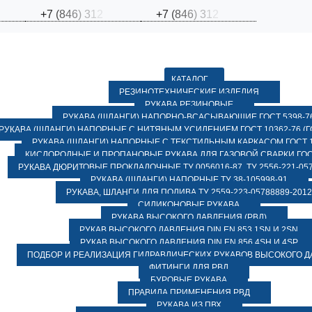
+
7
(
8
4
6
)
3
1
2
+
7
(
8
4
6
)
3
1
2
КАТАЛОГ
РЕЗИНОТЕХНИЧЕСКИЕ ИЗДЕЛИЯ
РУКАВА РЕЗИНОВЫЕ
РУКАВА (ШЛАНГИ) НАПОРНО-ВСАСЫВАЮЩИЕ ГОСТ 5398-7
РУКАВА (ШЛАНГИ) НАПОРНЫЕ С НИТЯНЫМ УСИЛЕНИЕМ ГОСТ 10362-76 (ГО
РУКАВА (ШЛАНГИ) НАПОРНЫЕ С ТЕКСТИЛЬНЫМ КАРКАСОМ ГОСТ 1
КИСЛОРОДНЫЕ И ПРОПАНОВЫЕ РУКАВА ДЛЯ ГАЗОВОЙ СВАРКИ ГОСТ
РУКАВА ДЮРИТОВЫЕ ПРОКЛАДОЧНЫЕ ТУ 0056016-87, ТУ 2556-221-057
РУКАВА (ШЛАНГИ) НАПОРНЫЕ ТУ 38-105998-91
РУКАВА, ШЛАНГИ ДЛЯ ПОЛИВА ТУ 2559-223-05788889-2012
СИЛИКОНОВЫЕ РУКАВА
РУКАВА ВЫСОКОГО ДАВЛЕНИЯ (РВД)
РУКАВ ВЫСОКОГО ДАВЛЕНИЯ DIN EN 853 1SN И 2SN
РУКАВ ВЫСОКОГО ДАВЛЕНИЯ DIN EN 856 4SH И 4SP
ПОДБОР И РЕАЛИЗАЦИЯ ГИДРАВЛИЧЕСКИХ РУКАВОВ ВЫСОКОГО 
ФИТИНГИ ДЛЯ РВД
БУРОВЫЕ РУКАВА
ПРАВИЛА ПРИМЕНЕНИЯ РВД
РУКАВА ИЗ ПВХ