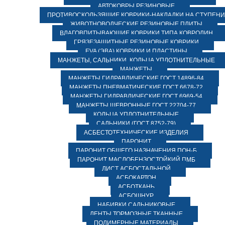
АВТОКОВРЫ РЕЗИНОВЫЕ
ПРОТИВОСКОЛЬЗЯЩИЕ КОВРИКИ-НАКЛАДКИ НА СТУПЕН
ЖИВОТНОВОДЧЕСКИЕ РЕЗИНОВЫЕ ПЛИТЫ
ВЛАГОВПИТЫВАЮЩИЕ КОВРИКИ ТИПА КОВРОЛИН
ГРЯЗЕЗАЩИТНЫЕ РЕЗИНОВЫЕ КОВРИКИ
EVA (ЭВА) КОВРИКИ И ПЛАСТИНЫ
МАНЖЕТЫ, САЛЬНИКИ, КОЛЬЦА УПЛОТНИТЕЛЬНЫЕ
МАНЖЕТЫ
МАНЖЕТЫ ГИДРАВЛИЧЕСКИЕ ГОСТ 14896-84
МАНЖЕТЫ ПНЕВМАТИЧЕСКИЕ ГОСТ 6678-72
МАНЖЕТЫ ГИДРАВЛИЧЕСКИЕ ГОСТ 6969-54
МАНЖЕТЫ ШЕВРОННЫЕ ГОСТ 22704-77
КОЛЬЦА УПЛОТНИТЕЛЬНЫЕ
САЛЬНИКИ (ГОСТ 8752-79)
АСБЕСТОТЕХНИЧЕСКИЕ ИЗДЕЛИЯ
ПАРОНИТ
ПАРОНИТ ОБЩЕГО НАЗНАЧЕНИЯ ПОН-Б
ПАРОНИТ МАСЛОБЕНЗОСТОЙКИЙ ПМБ
ЛИСТ АСБОСТАЛЬНОЙ
АСБОКАРТОН
АСБОТКАНЬ
АСБОШНУР
НАБИВКИ САЛЬНИКОВЫЕ
ЛЕНТЫ ТОРМОЗНЫЕ ТКАННЫЕ
ПОЛИМЕРНЫЕ МАТЕРИАЛЫ