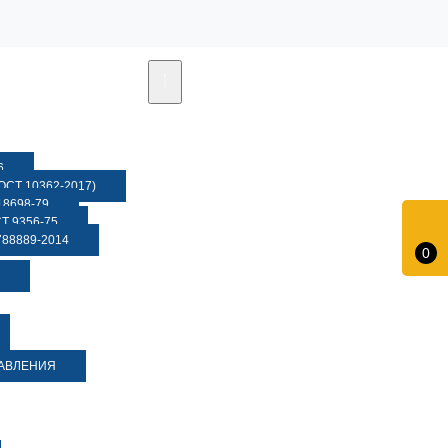
6
СТ 10362-2017)
8698-79
 9356-75
88889-2014
0
ДАВЛЕНИЯ