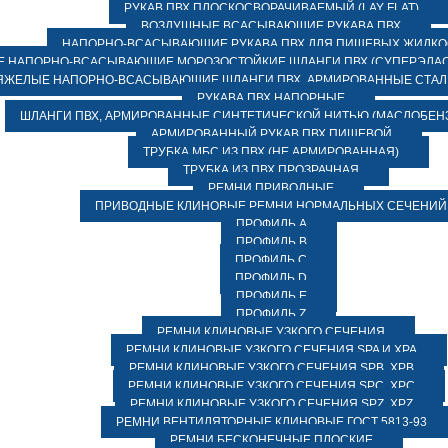
РУКАВ ПВХ ПЛОСКОСВОРАЧИВАЕМЫЙ (LAY FLAT)
ВОЗДУШНЫЕ ВСАСЫВАЮЩИЕ РУКАВА ПВХ
НАПОРНО-ВСАСЫВАЮЩИЕ РУКАВА ПВХ ДЛЯ ПИЩЕВЫХ ЖИДК
 НАПОРНО-ВСАСЫВАЮЩИЕ МОРОЗОСТОЙКИЕ ШЛАНГИ ПВХ (СУПЕРЭЛАС
ЯЖЕЛЫЕ НАПОРНО-ВСАСЫВАЮЩИЕ ШЛАНГИ ПВХ, АРМИРОВАННЫЕ СТА
РУКАВА ПВХ НАПОРНЫЕ
ШЛАНГИ ПВХ, АРМИРОВАННЫЕ СИНТЕТИЧЕСКОЙ НИТЬЮ (МАСЛОБЕН
АРМИРОВАННЫЙ РУКАВ ПВХ ПИЩЕВОЙ
ТРУБКА МБС ИЗ ПВХ (НЕ АРМИРОВАННАЯ)
ТРУБКА ИЗ ПВХ ПРОЗРАЧНАЯ
РЕМНИ ПРИВОДНЫЕ
ПРИВОДНЫЕ КЛИНОВЫЕ РЕМНИ НОРМАЛЬНЫХ СЕЧЕНИЙ
ПРОФИЛЬ A
ПРОФИЛЬ B
ПРОФИЛЬ C
ПРОФИЛЬ D
ПРОФИЛЬ E
ПРОФИЛЬ Z
РЕМНИ КЛИНОВЫЕ УЗКОГО СЕЧЕНИЯ
РЕМНИ КЛИНОВЫЕ УЗКОГО СЕЧЕНИЯ SPA И XPA
РЕМНИ КЛИНОВЫЕ УЗКОГО СЕЧЕНИЯ SPB, XPB
РЕМНИ КЛИНОВЫЕ УЗКОГО СЕЧЕНИЯ SPC, XPC
РЕМНИ КЛИНОВЫЕ УЗКОГО СЕЧЕНИЯ SPZ, XPZ
РЕМНИ ВЕНТИЛЯТОРНЫЕ КЛИНОВЫЕ ГОСТ 5813-93
РЕМНИ БЕСКОНЕЧНЫЕ ПЛОСКИЕ