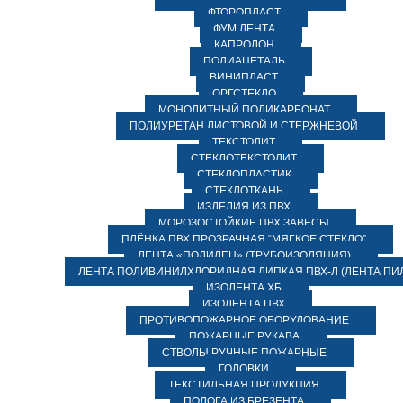
ФТОРОПЛАСТ
ФУМ ЛЕНТА
КАПРОЛОН
ПОЛИАЦЕТАЛЬ
ВИНИПЛАСТ
ОРГСТЕКЛО
МОНОЛИТНЫЙ ПОЛИКАРБОНАТ
ПОЛИУРЕТАН ЛИСТОВОЙ И СТЕРЖНЕВОЙ
ТЕКСТОЛИТ
СТЕКЛОТЕКСТОЛИТ
СТЕКЛОПЛАСТИК
СТЕКЛОТКАНЬ
ИЗДЕЛИЯ ИЗ ПВХ
МОРОЗОСТОЙКИЕ ПВХ ЗАВЕСЫ
ПЛЁНКА ПВХ ПРОЗРАЧНАЯ “МЯГКОЕ СТЕКЛО”
ЛЕНТА «ПОЛИЛЕН» (ТРУБОИЗОЛЯЦИЯ)
ЛЕНТА ПОЛИВИНИЛХЛОРИДНАЯ ЛИПКАЯ ПВХ-Л (ЛЕНТА ПИ
ИЗОЛЕНТА ХБ
ИЗОЛЕНТА ПВХ
ПРОТИВОПОЖАРНОЕ ОБОРУДОВАНИЕ
ПОЖАРНЫЕ РУКАВА
СТВОЛЫ РУЧНЫЕ ПОЖАРНЫЕ
ГОЛОВКИ
ТЕКСТИЛЬНАЯ ПРОДУКЦИЯ
ПОЛОГА ИЗ БРЕЗЕНТА