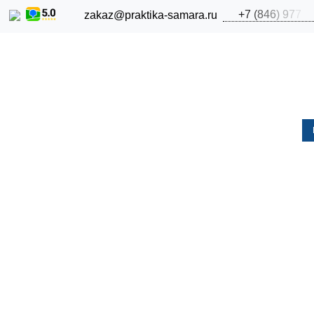
+
7
(
8
4
6
)
9
7
7
zakaz@praktika-samara.ru