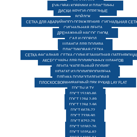
ЭЛЕКТРОДЫ
EVA (ЭВА) КОВРИКИ И ПЛАСТИНЫ
ДИСКИ (КРУГИ) ОТРЕЗНЫЕ
ВОЙЛОК
СЕТКА ДЛЯ АВАРИЙНОГО ОГРАЖДЕНИЯ, СИГНАЛЬНАЯ СЕТ
СИГНАЛЬНАЯ ЛЕНТА
ДРЕНАЖНЫЙ НАСОС ГНОМ.
САД И ОГОРОД
ШЛАНГИ ДЛЯ ПОЛИВА
ПЛАСТИКОВАЯ СЕТКА
СЕТКА ФАСАДНАЯ. СЕТКА СОЛНЦЕЗАЩИТНАЯ (ЗАТЕНЯЮЩАЯ
АКСЕССУАРЫ ДЛЯ ПОЛИВОЧНЫХ ШЛАНГОВ
ЛЕНТА “КАПЕЛЬНЫЙ ПОЛИВ”
ШПАГАТ ИЗ ПОЛИПРОПИЛЕНА
ПЛЁНКА ПОЛИЭТИЛЕНОВАЯ
ПЛОСКОСВОРАЧИВАЕМЫЙ ПВХ РУКАВ LAY FLAT
ГОСТЫ И ТУ
ГОСТ 15180-86
ГОСТ 1284.2-89
ГОСТ 1284.2-96
ГОСТ 6678-72
ГОСТ 7338-90
ГОСТ 8752-79
ГОСТ 10362-76
ГОСТ 10354-82