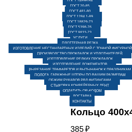
ГОСТ 14896-84
ГОСТ 20-85
ГОСТ 481-80
ГОСТ 1284.1-89
ГОСТ 18829-73
ГОСТ 5398-76
ГОСТ 9833-73
УСЛУГИ
ПЛОТТЕРНАЯ РЕЗКА
ИЗГОТОВЛЕНИЕ НЕСТАНДАРТНЫХ ИЗДЕЛИЙ С ТОЧНОЙ ФИГУРНОЙ
ПРОИЗВОДСТВО ПРОКЛАДОК И УПЛОТНИТЕЛЕЙ
ИЗГОТОВЛЕНИЕ РЕДКИХ ПРОКЛАДОК
ИЗГОТОВЛЕНИЕ ЛОЖЕМЕНТОВ
ВЫРЕЗАНИЕ ТРАФАРЕТОВ И ВЫТЫНАНОК К ПРАЗДНИКАМ
ПОЛОГА, ГАРАЖНЫЕ ШТОРЫ ПО ВАШИМ РАЗМЕРАМ
ОБЖИМ РУКАВОВ РВД ФИТИНГАМИ
СТЫКОВКА КОНВЕЙЕРНЫХ ЛЕНТ
ОПЛАТИТЬ QR-КОДОМ
ДОСТАВКА
КОНТАКТЫ
Кольцо 400х4
385
₽