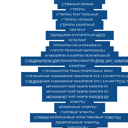
СТЯЖНЫЕ РЕМНИ
СТРОПЫ
СТРОПЫ ТЕКСТИЛЬНЫЕ
СТРОПЫ ЦЕПНЫЕ
СТРОПЫ КАНАТНЫЕ
БРЕЗЕНТ
ТАРПАУЛИН И ПОЛОГИ ИЗ НЕГО
БЕЛЬТИНГ
ПЕРЧАТКИ Х/Б И РУКАВИЦЫ
СОПУТСТВУЮЩИЕ МАТЕРИАЛЫ
КОЖКАРТОН И КАРТОН ОБЛОЖЕЧНЫЙ
СОЕДИНИТЕЛИ ДЛЯ РУКАВОВ/ШЛАНГОВ (ЁРШ, БРС, КАМЛОК
КАМЛОКИ
СОЕДИНИТЕЛИ ТРАНСПОРТЁРНЫХ ЛЕНТ
СОЕДИНЕНИЕ ШАРНИРНОЕ ВИНТОВОЕ FOLLA FURETTO N 4
СОЕДИНЕНИЕ ШАРНИРНОЕ ВИНТОВОЕ FOLLA FURETTO N 7
МЕХАНИЧЕСКИЙ ЗАМОК BARGER B1
МЕХАНИЧЕСКИЙ ЗАМОК BARGER B2
МЕХАНИЧЕСКИЙ ЗАМОК BARGER B3
ХОМУТЫ
ЧЕРВЯЧНЫЕ ХОМУТЫ
СИЛОВЫЕ ХОМУТЫ
СТЯЖКИ НЕЙЛОНОВЫЕ (ПЛАСТИКОВЫЕ ХОМУТЫ)
ПРОВОЛОЧНЫЕ ХОМУТЫ