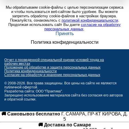
Мы обрабатываем cookie-файлы с целью персонализации сервиса
и чтобы пользоваться веб-сайтом было удобнее. Вы можете
запретить обработку cookie-файлов в настройках браузера.
Пожалуйста, ознакомьтесь с
политикой конфиденциальности
.
Продолжая использовать сайт Вы даете
согласие на обработку
персональных данных
.
Принять
Политика конфиденциальности
Отчет о проведенной специальной оценки условий труда на
рабочих местах
Положение об обработке и защите персональных данных
Политика конфиденциальности
Согласие на обработку и хранение персональных данных
© 2008-2026. Все права защищены. Все цены на сайте не являются
публичной офертой.
Разработка сайта: ООО "Практика".
Запрещено использование материалов сайта без согласия его авторов
и обратной ссылки.
🚚 Самовывоз бесплатно
Г. САМАРА, ПР-КТ КИРОВА, Д.
5
🚚 Доставка по Самаре