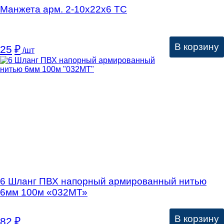
Манжета арм. 2-10х22х6 ТC
В корзину
25
₽
/шт
6 Шланг ПВХ напорный армированный нитью
6мм 100м «032МТ»
В корзину
82
₽