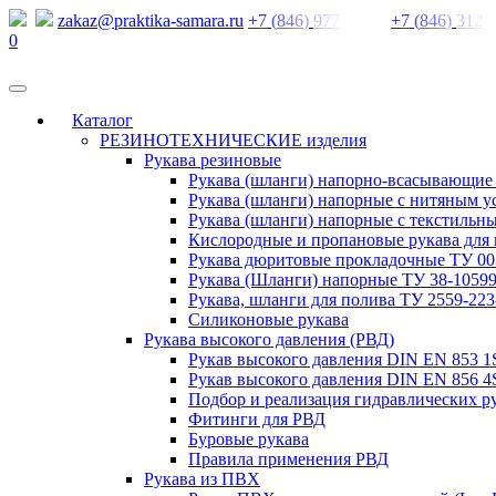
zakaz@praktika-samara.ru
+
7
(
8
4
6
)
9
7
7
+
7
(
8
4
6
)
3
1
2
0
Каталог
РЕЗИНОТЕХНИЧЕСКИЕ изделия
Рукава резиновые
Рукава (шланги) напорно-всасывающие
Рукава (шланги) напорные с нитяным 
Рукава (шланги) напорные с текстильн
Кислородные и пропановые рукава для 
Рукава дюритовые прокладочные ТУ 005
Рукава (Шланги) напорные ТУ 38-10599
Рукава, шланги для полива ТУ 2559-223
Силиконовые рукава
Рукава высокого давления (РВД)
Рукав высокого давления DIN EN 853 
Рукав высокого давления DIN EN 856 4
Подбор и реализация гидравлических р
Фитинги для РВД
Буровые рукава
Правила применения РВД
Рукава из ПВХ