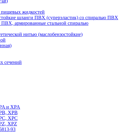
lat)
 пищевых жидкостей
тойкие шланги ПВХ (суперэластик) со спиралью ПВХ
 ПВХ, армированные стальной спиралью
тической нитью (маслобензостойкие)
вой
нная)
х сечений
SPA и XPA
SPB, XPB
SPC, XPC
SPZ, XPZ
5813-93