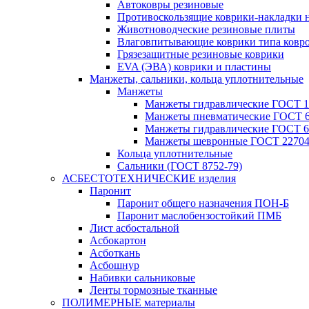
Автоковры резиновые
Противоскользящие коврики-накладки 
Животноводческие резиновые плиты
Влаговпитывающие коврики типа ковр
Грязезащитные резиновые коврики
EVA (ЭВА) коврики и пластины
Манжеты, сальники, кольца уплотнительные
Манжеты
Манжеты гидравлические ГОСТ 1
Манжеты пневматические ГОСТ 6
Манжеты гидравлические ГОСТ 6
Манжеты шевронные ГОСТ 22704
Кольца уплотнительные
Сальники (ГОСТ 8752-79)
АСБЕСТОТЕХНИЧЕСКИЕ изделия
Паронит
Паронит общего назначения ПОН-Б
Паронит маслобензостойкий ПМБ
Лист асбостальной
Асбокартон
Асботкань
Асбошнур
Набивки сальниковые
Ленты тормозные тканные
ПОЛИМЕРНЫЕ материалы