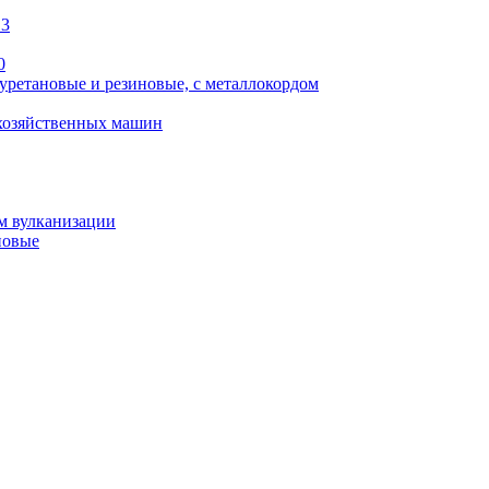
13
0
уретановые и резиновые, с металлокордом
охозяйственных машин
м вулканизации
новые