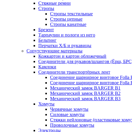
Стяжные ремни
Стропы
Стропы текстильные
Стропы цепные
Стропы канатные
Брезент
Тарпаулин и пологи из него
Бельтинг
Перчатки Х/Б и рукавицы
Сопутствующие материалы
Кожкартон и картон обложечный
Соединители для рукавов/шлангов (Ёрш, БРС
Камлоки
Соединители транспортёрных лент
Соединение шарнирное винтовое Folla F
Соединение шарнирное винтовое Folla F
Механический замок BARGER B1
Механический замок BARGER B2
Механический замок BARGER B3
Хомуты
Червячные хомуты
Силовые хомуты
Стяжки нейлоновые (пластиковые хому
Проволочные хомуты
Электроды