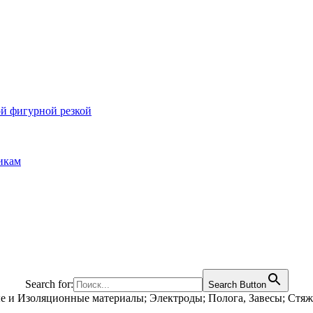
ой фигурной резкой
икам
Search for:
Search Button
е и Изоляционные материалы; Электроды; Полога, Завесы; Стя