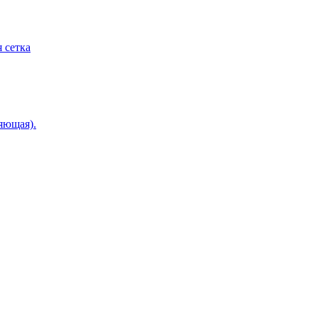
 сетка
яющая).