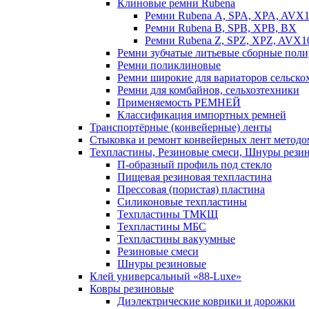
Клиновые ремни Rubena
Ремни Rubena А, SPA, XPA, AVX
Ремни Rubena В, SPВ, ХPВ, ВХ
Ремни Rubena Z, SPZ, XPZ, AVX1
Ремни зубчатые литьевые сборные поли
Ремни поликлиновые
Ремни широкие для вариаторов сельск
Ремни для комбайнов, сельхозтехники
Применяемость РЕМНЕЙ
Классификация импортных ремней
Транспортёрные (конвейерные) ленты
Стыковка и ремонт конвейерных лент методо
Техпластины, Резиновые смеси, Шнуры рези
П-образный профиль под стекло
Пищевая резиновая техпластина
Прессовая (пористая) пластина
Силиконовые техпластины
Техпластины ТМКЩ
Техпластины МБС
Техпластины вакуумные
Резиновые смеси
Шнуры резиновые
Клей универсальный «88-Luxe»
Ковры резиновые
Диэлектрические коврики и дорожки