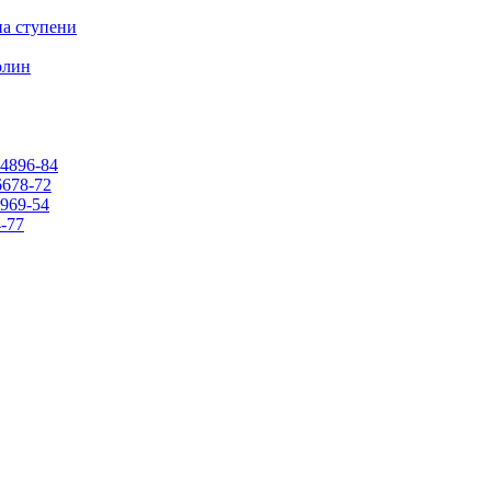
на ступени
олин
4896-84
678-72
969-54
-77