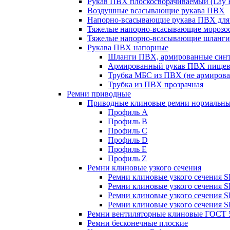
Рукав ПВХ плоскосворачиваемый (Lay F
Воздушные всасывающие рукава ПВХ
Напорно-всасывающие рукава ПВХ для
Тяжелые напорно-всасывающие морозос
Тяжелые напорно-всасывающие шланги
Рукава ПВХ напорные
Шланги ПВХ, армированные синте
Армированный рукав ПВХ пище
Трубка МБС из ПВХ (не армирова
Трубка из ПВХ прозрачная
Ремни приводные
Приводные клиновые ремни нормальны
Профиль A
Профиль B
Профиль C
Профиль D
Профиль E
Профиль Z
Ремни клиновые узкого сечения
Ремни клиновые узкого сечения 
Ремни клиновые узкого сечения 
Ремни клиновые узкого сечения 
Ремни клиновые узкого сечения 
Ремни вентиляторные клиновые ГОСТ 
Ремни бесконечные плоские