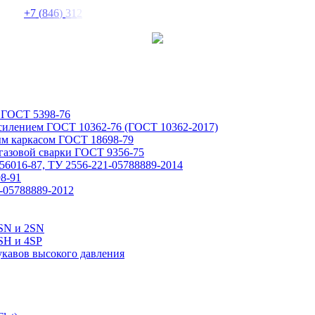
+
7
(
8
4
6
)
3
1
2
 ГОСТ 5398-76
усилением ГОСТ 10362-76 (ГОСТ 10362-2017)
ым каркасом ГОСТ 18698-79
газовой сварки ГОСТ 9356-75
6016-87, ТУ 2556-221-05788889-2014
8-91
-05788889-2012
1SN и 2SN
SH и 4SP
укавов высокого давления