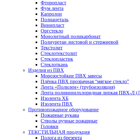
Фторопласт
Фум лента
Капролон
Полиацеталь
Винипласт
Оргстекло
Монолитный поликарбонат
Полиуретан листовой и стержневой
Текстолит
Стеклотекстолит
Стеклопластик
Стеклоткань
Изделия из ПВХ
Морозостойкие ПВХ завесы
Плёнка ПВХ прозрачная “мягкое стекло”
Лента «Полилен» (трубоизоляция)
Лента поливинилхлоридная липкая ПВХ-Л (
Изолента ХБ
Изолента ПВХ
Противопожарное оборудование
Пожарные рукава
Стволы ручные пожарные
Головки
ТЕКСТИЛЬНАЯ продукция
Полога из брезента