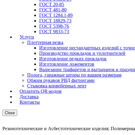
ГОСТ 20-85
ГОСТ 481-80
ГОСТ 1284.1-89
ГОСТ 18829-73
ГОСТ 5398-76
ГОСТ 9833-73
Услуги
Плоттерная резка
Изготовление нестандартных изделий с точн
Производство прокладок и уплотнителей
Изготовление редких прокладок
Изготовление ложементов
Вырезание трафаретов и вытынанок к праздн
Полога, гаражные шторы по вашим размерам
Обжим рукавов РВД фитингами
Стыковка конвейерных лент
Оплатить QR-кодом
Доставка
Контакты
Close
Резинотехнические и Асбестотехнические изделия; Полимерны