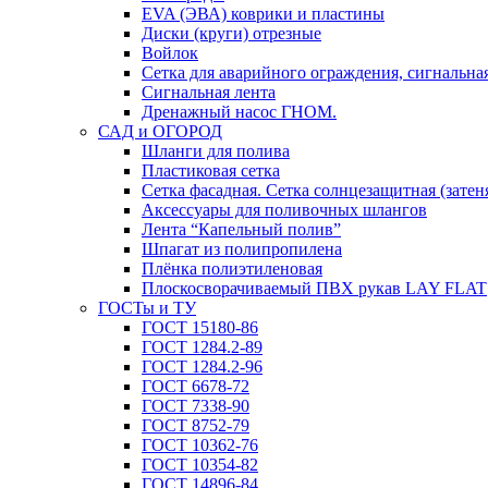
EVA (ЭВА) коврики и пластины
Диски (круги) отрезные
Войлок
Сетка для аварийного ограждения, сигнальная
Сигнальная лента
Дренажный насос ГНОМ.
САД и ОГОРОД
Шланги для полива
Пластиковая сетка
Сетка фасадная. Сетка солнцезащитная (затен
Аксессуары для поливочных шлангов
Лента “Капельный полив”
Шпагат из полипропилена
Плёнка полиэтиленовая
Плоскосворачиваемый ПВХ рукав LAY FLAT
ГОСТы и ТУ
ГОСТ 15180-86
ГОСТ 1284.2-89
ГОСТ 1284.2-96
ГОСТ 6678-72
ГОСТ 7338-90
ГОСТ 8752-79
ГОСТ 10362-76
ГОСТ 10354-82
ГОСТ 14896-84