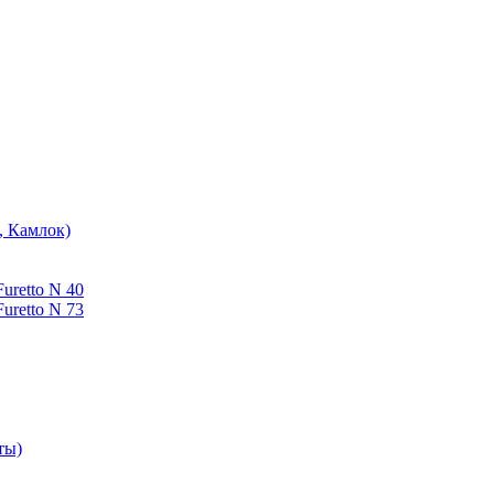
, Камлок)
uretto N 40
uretto N 73
ты)