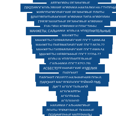
АВТОКОВРЫ РЕЗИНОВЫЕ
ПРОТИВОСКОЛЬЗЯЩИЕ КОВРИКИ-НАКЛАДКИ НА СТУПЕН
ЖИВОТНОВОДЧЕСКИЕ РЕЗИНОВЫЕ ПЛИТЫ
ВЛАГОВПИТЫВАЮЩИЕ КОВРИКИ ТИПА КОВРОЛИН
ГРЯЗЕЗАЩИТНЫЕ РЕЗИНОВЫЕ КОВРИКИ
EVA (ЭВА) КОВРИКИ И ПЛАСТИНЫ
МАНЖЕТЫ, САЛЬНИКИ, КОЛЬЦА УПЛОТНИТЕЛЬНЫЕ
МАНЖЕТЫ
МАНЖЕТЫ ГИДРАВЛИЧЕСКИЕ ГОСТ 14896-84
МАНЖЕТЫ ПНЕВМАТИЧЕСКИЕ ГОСТ 6678-72
МАНЖЕТЫ ГИДРАВЛИЧЕСКИЕ ГОСТ 6969-54
МАНЖЕТЫ ШЕВРОННЫЕ ГОСТ 22704-77
КОЛЬЦА УПЛОТНИТЕЛЬНЫЕ
САЛЬНИКИ (ГОСТ 8752-79)
АСБЕСТОТЕХНИЧЕСКИЕ ИЗДЕЛИЯ
ПАРОНИТ
ПАРОНИТ ОБЩЕГО НАЗНАЧЕНИЯ ПОН-Б
ПАРОНИТ МАСЛОБЕНЗОСТОЙКИЙ ПМБ
ЛИСТ АСБОСТАЛЬНОЙ
АСБОКАРТОН
АСБОТКАНЬ
АСБОШНУР
НАБИВКИ САЛЬНИКОВЫЕ
ЛЕНТЫ ТОРМОЗНЫЕ ТКАННЫЕ
ПОЛИМЕРНЫЕ МАТЕРИАЛЫ