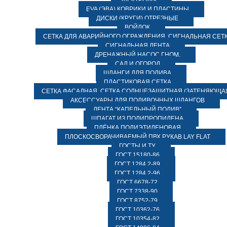
ЭЛЕКТРОДЫ
EVA (ЭВА) КОВРИКИ И ПЛАСТИНЫ
ДИСКИ (КРУГИ) ОТРЕЗНЫЕ
ВОЙЛОК
СЕТКА ДЛЯ АВАРИЙНОГО ОГРАЖДЕНИЯ, СИГНАЛЬНАЯ СЕТ
СИГНАЛЬНАЯ ЛЕНТА
ДРЕНАЖНЫЙ НАСОС ГНОМ.
САД И ОГОРОД
ШЛАНГИ ДЛЯ ПОЛИВА
ПЛАСТИКОВАЯ СЕТКА
СЕТКА ФАСАДНАЯ. СЕТКА СОЛНЦЕЗАЩИТНАЯ (ЗАТЕНЯЮЩАЯ
АКСЕССУАРЫ ДЛЯ ПОЛИВОЧНЫХ ШЛАНГОВ
ЛЕНТА “КАПЕЛЬНЫЙ ПОЛИВ”
ШПАГАТ ИЗ ПОЛИПРОПИЛЕНА
ПЛЁНКА ПОЛИЭТИЛЕНОВАЯ
ПЛОСКОСВОРАЧИВАЕМЫЙ ПВХ РУКАВ LAY FLAT
ГОСТЫ И ТУ
ГОСТ 15180-86
ГОСТ 1284.2-89
ГОСТ 1284.2-96
ГОСТ 6678-72
ГОСТ 7338-90
ГОСТ 8752-79
ГОСТ 10362-76
ГОСТ 10354-82