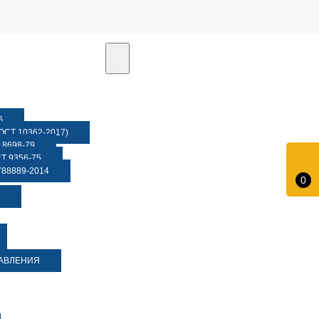
6
СТ 10362-2017)
8698-79
 9356-75
88889-2014
0
ДАВЛЕНИЯ