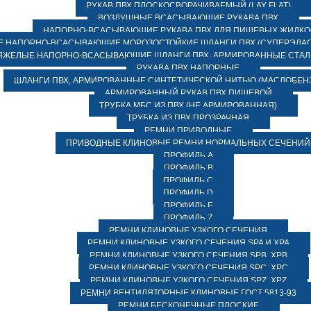
РУКАВ ПВХ ПЛОСКОСВОРАЧИВАЕМЫЙ (LAY FLAT)
ВОЗДУШНЫЕ ВСАСЫВАЮЩИЕ РУКАВА ПВХ
НАПОРНО-ВСАСЫВАЮЩИЕ РУКАВА ПВХ ДЛЯ ПИЩЕВЫХ ЖИДК
 НАПОРНО-ВСАСЫВАЮЩИЕ МОРОЗОСТОЙКИЕ ШЛАНГИ ПВХ (СУПЕРЭЛАС
ЯЖЕЛЫЕ НАПОРНО-ВСАСЫВАЮЩИЕ ШЛАНГИ ПВХ, АРМИРОВАННЫЕ СТА
РУКАВА ПВХ НАПОРНЫЕ
ШЛАНГИ ПВХ, АРМИРОВАННЫЕ СИНТЕТИЧЕСКОЙ НИТЬЮ (МАСЛОБЕН
АРМИРОВАННЫЙ РУКАВ ПВХ ПИЩЕВОЙ
ТРУБКА МБС ИЗ ПВХ (НЕ АРМИРОВАННАЯ)
ТРУБКА ИЗ ПВХ ПРОЗРАЧНАЯ
РЕМНИ ПРИВОДНЫЕ
ПРИВОДНЫЕ КЛИНОВЫЕ РЕМНИ НОРМАЛЬНЫХ СЕЧЕНИЙ
ПРОФИЛЬ A
ПРОФИЛЬ B
ПРОФИЛЬ C
ПРОФИЛЬ D
ПРОФИЛЬ E
ПРОФИЛЬ Z
РЕМНИ КЛИНОВЫЕ УЗКОГО СЕЧЕНИЯ
РЕМНИ КЛИНОВЫЕ УЗКОГО СЕЧЕНИЯ SPA И XPA
РЕМНИ КЛИНОВЫЕ УЗКОГО СЕЧЕНИЯ SPB, XPB
РЕМНИ КЛИНОВЫЕ УЗКОГО СЕЧЕНИЯ SPC, XPC
РЕМНИ КЛИНОВЫЕ УЗКОГО СЕЧЕНИЯ SPZ, XPZ
РЕМНИ ВЕНТИЛЯТОРНЫЕ КЛИНОВЫЕ ГОСТ 5813-93
РЕМНИ БЕСКОНЕЧНЫЕ ПЛОСКИЕ