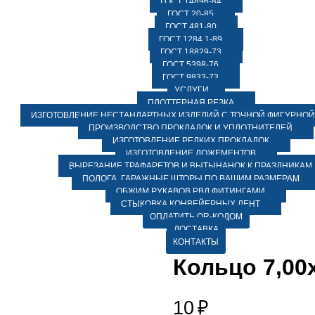
ГОСТ 14896-84
ГОСТ 20-85
ГОСТ 481-80
ГОСТ 1284.1-89
ГОСТ 18829-73
ГОСТ 5398-76
ГОСТ 9833-73
УСЛУГИ
ПЛОТТЕРНАЯ РЕЗКА
ИЗГОТОВЛЕНИЕ НЕСТАНДАРТНЫХ ИЗДЕЛИЙ С ТОЧНОЙ ФИГУРНОЙ
ПРОИЗВОДСТВО ПРОКЛАДОК И УПЛОТНИТЕЛЕЙ
ИЗГОТОВЛЕНИЕ РЕДКИХ ПРОКЛАДОК
ИЗГОТОВЛЕНИЕ ЛОЖЕМЕНТОВ
ВЫРЕЗАНИЕ ТРАФАРЕТОВ И ВЫТЫНАНОК К ПРАЗДНИКАМ
ПОЛОГА, ГАРАЖНЫЕ ШТОРЫ ПО ВАШИМ РАЗМЕРАМ
ОБЖИМ РУКАВОВ РВД ФИТИНГАМИ
СТЫКОВКА КОНВЕЙЕРНЫХ ЛЕНТ
ОПЛАТИТЬ QR-КОДОМ
ДОСТАВКА
КОНТАКТЫ
Кольцо 7,00
10
₽