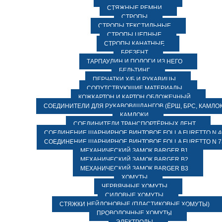
СТЯЖНЫЕ РЕМНИ
СТРОПЫ
СТРОПЫ ТЕКСТИЛЬНЫЕ
СТРОПЫ ЦЕПНЫЕ
СТРОПЫ КАНАТНЫЕ
БРЕЗЕНТ
ТАРПАУЛИН И ПОЛОГИ ИЗ НЕГО
БЕЛЬТИНГ
ПЕРЧАТКИ Х/Б И РУКАВИЦЫ
СОПУТСТВУЮЩИЕ МАТЕРИАЛЫ
КОЖКАРТОН И КАРТОН ОБЛОЖЕЧНЫЙ
СОЕДИНИТЕЛИ ДЛЯ РУКАВОВ/ШЛАНГОВ (ЁРШ, БРС, КАМЛОК
КАМЛОКИ
СОЕДИНИТЕЛИ ТРАНСПОРТЁРНЫХ ЛЕНТ
СОЕДИНЕНИЕ ШАРНИРНОЕ ВИНТОВОЕ FOLLA FURETTO N 4
СОЕДИНЕНИЕ ШАРНИРНОЕ ВИНТОВОЕ FOLLA FURETTO N 7
МЕХАНИЧЕСКИЙ ЗАМОК BARGER B1
МЕХАНИЧЕСКИЙ ЗАМОК BARGER B2
МЕХАНИЧЕСКИЙ ЗАМОК BARGER B3
ХОМУТЫ
ЧЕРВЯЧНЫЕ ХОМУТЫ
СИЛОВЫЕ ХОМУТЫ
СТЯЖКИ НЕЙЛОНОВЫЕ (ПЛАСТИКОВЫЕ ХОМУТЫ)
ПРОВОЛОЧНЫЕ ХОМУТЫ