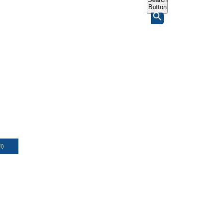
Button
Л)