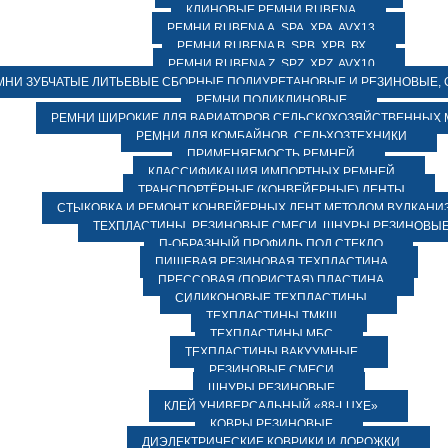
КЛИНОВЫЕ РЕМНИ RUBENA
РЕМНИ RUBENA А, SPA, XPA, AVX13
РЕМНИ RUBENA В, SPВ, ХPВ, ВХ
РЕМНИ RUBENA Z, SPZ, XPZ, AVX10
МНИ ЗУБЧАТЫЕ ЛИТЬЕВЫЕ СБОРНЫЕ ПОЛИУРЕТАНОВЫЕ И РЕЗИНОВЫЕ, 
РЕМНИ ПОЛИКЛИНОВЫЕ
РЕМНИ ШИРОКИЕ ДЛЯ ВАРИАТОРОВ СЕЛЬСКОХОЗЯЙСТВЕННЫХ
РЕМНИ ДЛЯ КОМБАЙНОВ, СЕЛЬХОЗТЕХНИКИ
ПРИМЕНЯЕМОСТЬ РЕМНЕЙ
КЛАССИФИКАЦИЯ ИМПОРТНЫХ РЕМНЕЙ
ТРАНСПОРТЁРНЫЕ (КОНВЕЙЕРНЫЕ) ЛЕНТЫ
СТЫКОВКА И РЕМОНТ КОНВЕЙЕРНЫХ ЛЕНТ МЕТОДОМ ВУЛКАНИ
ТЕХПЛАСТИНЫ, РЕЗИНОВЫЕ СМЕСИ, ШНУРЫ РЕЗИНОВЫ
П-ОБРАЗНЫЙ ПРОФИЛЬ ПОД СТЕКЛО
ПИЩЕВАЯ РЕЗИНОВАЯ ТЕХПЛАСТИНА
ПРЕССОВАЯ (ПОРИСТАЯ) ПЛАСТИНА
СИЛИКОНОВЫЕ ТЕХПЛАСТИНЫ
ТЕХПЛАСТИНЫ ТМКЩ
ТЕХПЛАСТИНЫ МБС
ТЕХПЛАСТИНЫ ВАКУУМНЫЕ
РЕЗИНОВЫЕ СМЕСИ
ШНУРЫ РЕЗИНОВЫЕ
КЛЕЙ УНИВЕРСАЛЬНЫЙ «88-LUXE»
КОВРЫ РЕЗИНОВЫЕ
ДИЭЛЕКТРИЧЕСКИЕ КОВРИКИ И ДОРОЖКИ