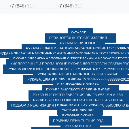
+
7
(
8
4
6
)
3
1
2
+
7
(
8
4
6
)
3
1
2
КАТАЛОГ
РЕЗИНОТЕХНИЧЕСКИЕ ИЗДЕЛИЯ
РУКАВА РЕЗИНОВЫЕ
РУКАВА (ШЛАНГИ) НАПОРНО-ВСАСЫВАЮЩИЕ ГОСТ 5398-7
РУКАВА (ШЛАНГИ) НАПОРНЫЕ С НИТЯНЫМ УСИЛЕНИЕМ ГОСТ 10362-76 (ГО
РУКАВА (ШЛАНГИ) НАПОРНЫЕ С ТЕКСТИЛЬНЫМ КАРКАСОМ ГОСТ 1
КИСЛОРОДНЫЕ И ПРОПАНОВЫЕ РУКАВА ДЛЯ ГАЗОВОЙ СВАРКИ ГОСТ
РУКАВА ДЮРИТОВЫЕ ПРОКЛАДОЧНЫЕ ТУ 0056016-87, ТУ 2556-221-057
РУКАВА (ШЛАНГИ) НАПОРНЫЕ ТУ 38-105998-91
РУКАВА, ШЛАНГИ ДЛЯ ПОЛИВА ТУ 2559-223-05788889-2012
СИЛИКОНОВЫЕ РУКАВА
РУКАВА ВЫСОКОГО ДАВЛЕНИЯ (РВД)
РУКАВ ВЫСОКОГО ДАВЛЕНИЯ DIN EN 853 1SN И 2SN
РУКАВ ВЫСОКОГО ДАВЛЕНИЯ DIN EN 856 4SH И 4SP
ПОДБОР И РЕАЛИЗАЦИЯ ГИДРАВЛИЧЕСКИХ РУКАВОВ ВЫСОКОГО 
ФИТИНГИ ДЛЯ РВД
БУРОВЫЕ РУКАВА
ПРАВИЛА ПРИМЕНЕНИЯ РВД
РУКАВА ИЗ ПВХ