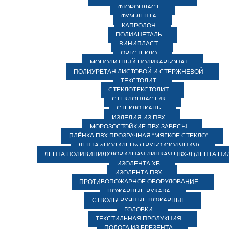
ФТОРОПЛАСТ
ФУМ ЛЕНТА
КАПРОЛОН
ПОЛИАЦЕТАЛЬ
ВИНИПЛАСТ
ОРГСТЕКЛО
МОНОЛИТНЫЙ ПОЛИКАРБОНАТ
ПОЛИУРЕТАН ЛИСТОВОЙ И СТЕРЖНЕВОЙ
ТЕКСТОЛИТ
СТЕКЛОТЕКСТОЛИТ
СТЕКЛОПЛАСТИК
СТЕКЛОТКАНЬ
ИЗДЕЛИЯ ИЗ ПВХ
МОРОЗОСТОЙКИЕ ПВХ ЗАВЕСЫ
ПЛЁНКА ПВХ ПРОЗРАЧНАЯ “МЯГКОЕ СТЕКЛО”
ЛЕНТА «ПОЛИЛЕН» (ТРУБОИЗОЛЯЦИЯ)
ЛЕНТА ПОЛИВИНИЛХЛОРИДНАЯ ЛИПКАЯ ПВХ-Л (ЛЕНТА ПИ
ИЗОЛЕНТА ХБ
ИЗОЛЕНТА ПВХ
ПРОТИВОПОЖАРНОЕ ОБОРУДОВАНИЕ
ПОЖАРНЫЕ РУКАВА
СТВОЛЫ РУЧНЫЕ ПОЖАРНЫЕ
ГОЛОВКИ
ТЕКСТИЛЬНАЯ ПРОДУКЦИЯ
ПОЛОГА ИЗ БРЕЗЕНТА