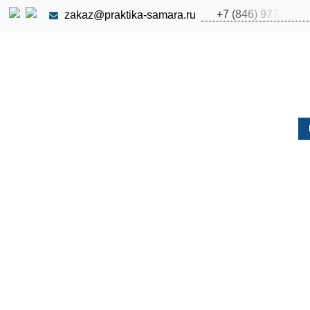
+
7
(
8
4
6
)
9
7
7
zakaz@praktika-samara.ru