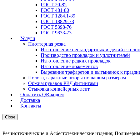
ГОСТ 20-85
ГОСТ 481-80
ГОСТ 1284.1-89
ГОСТ 18829-73
ГОСТ 5398-76
ГОСТ 9833-73
Услуги
Плоттерная резка
Изготовление нестандартных изделий с точн
Производство прокладок и уплотнителей
Изготовление редких прокладок
Изготовление ложементов
Вырезание трафаретов и вытынанок к праздн
Полога, гаражные шторы по вашим размерам
Обжим рукавов РВД фитингами
Стыковка конвейерных лент
Оплатить QR-кодом
Доставка
Контакты
Close
Резинотехнические и Асбестотехнические изделия; Полимерны