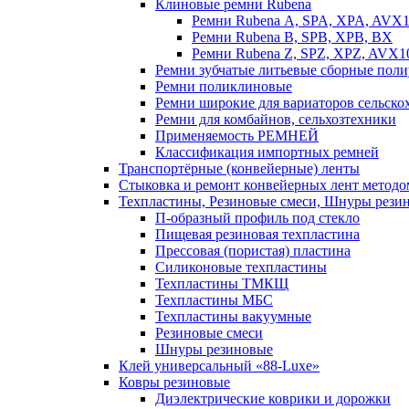
Клиновые ремни Rubena
Ремни Rubena А, SPA, XPA, AVX
Ремни Rubena В, SPВ, ХPВ, ВХ
Ремни Rubena Z, SPZ, XPZ, AVX1
Ремни зубчатые литьевые сборные поли
Ремни поликлиновые
Ремни широкие для вариаторов сельск
Ремни для комбайнов, сельхозтехники
Применяемость РЕМНЕЙ
Классификация импортных ремней
Транспортёрные (конвейерные) ленты
Стыковка и ремонт конвейерных лент методо
Техпластины, Резиновые смеси, Шнуры рези
П-образный профиль под стекло
Пищевая резиновая техпластина
Прессовая (пористая) пластина
Силиконовые техпластины
Техпластины ТМКЩ
Техпластины МБС
Техпластины вакуумные
Резиновые смеси
Шнуры резиновые
Клей универсальный «88-Luxe»
Ковры резиновые
Диэлектрические коврики и дорожки