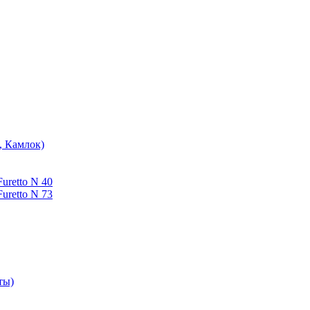
, Камлок)
uretto N 40
uretto N 73
ты)