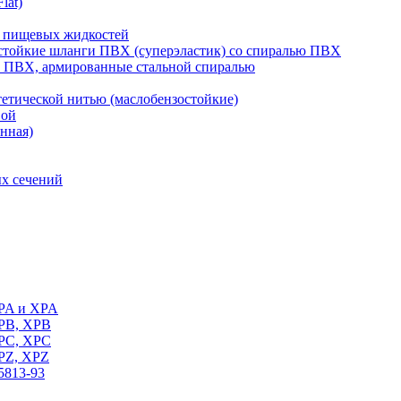
lat)
 пищевых жидкостей
тойкие шланги ПВХ (суперэластик) со спиралью ПВХ
 ПВХ, армированные стальной спиралью
тической нитью (маслобензостойкие)
вой
нная)
х сечений
SPA и XPA
SPB, XPB
SPC, XPC
SPZ, XPZ
5813-93