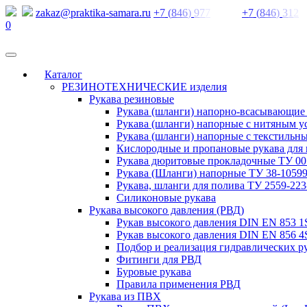
zakaz@praktika-samara.ru
+
7
(
8
4
6
)
9
7
7
+
7
(
8
4
6
)
3
1
2
0
Каталог
РЕЗИНОТЕХНИЧЕСКИЕ изделия
Рукава резиновые
Рукава (шланги) напорно-всасывающие
Рукава (шланги) напорные с нитяным 
Рукава (шланги) напорные с текстильн
Кислородные и пропановые рукава для 
Рукава дюритовые прокладочные ТУ 005
Рукава (Шланги) напорные ТУ 38-10599
Рукава, шланги для полива ТУ 2559-223
Силиконовые рукава
Рукава высокого давления (РВД)
Рукав высокого давления DIN EN 853 
Рукав высокого давления DIN EN 856 4
Подбор и реализация гидравлических р
Фитинги для РВД
Буровые рукава
Правила применения РВД
Рукава из ПВХ