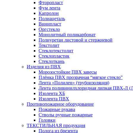
Фторопласт
Фум лента
Капролон
Полиацеталь
Винипласт
Оргстекло
Монолитный поликарбонат
Полиуретан листовой и стержневой
Текстолит
Стеклотекстолит
Стеклопластик
Стеклоткань
Изделия из ПВХ
Морозостойкие ПВХ завесы
Плёнка ПВХ прозрачная “мягкое стекло”
Лента «Полилен» (трубоизоляция)
Лента поливинилхлоридная липкая ПВХ-Л (
Изолента ХБ
Изолента ПВХ
Противопожарное оборудование
Пожарные рукава
Стволы ручные пожарные
Головки
ТЕКСТИЛЬНАЯ продукция
Полога из брезента