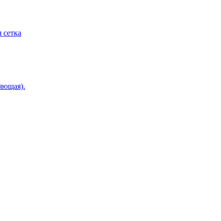
 сетка
яющая).