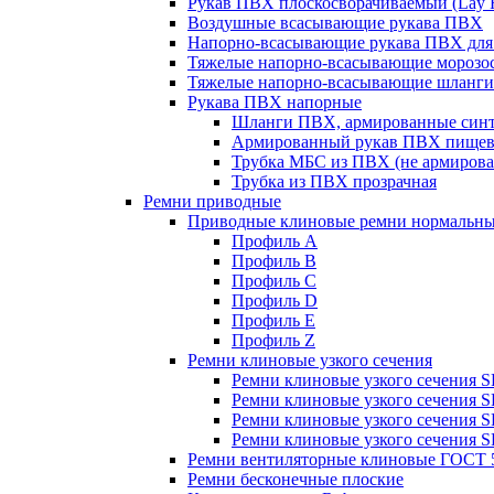
Рукав ПВХ плоскосворачиваемый (Lay F
Воздушные всасывающие рукава ПВХ
Напорно-всасывающие рукава ПВХ для
Тяжелые напорно-всасывающие морозос
Тяжелые напорно-всасывающие шланги
Рукава ПВХ напорные
Шланги ПВХ, армированные синте
Армированный рукав ПВХ пище
Трубка МБС из ПВХ (не армирова
Трубка из ПВХ прозрачная
Ремни приводные
Приводные клиновые ремни нормальны
Профиль A
Профиль B
Профиль C
Профиль D
Профиль E
Профиль Z
Ремни клиновые узкого сечения
Ремни клиновые узкого сечения 
Ремни клиновые узкого сечения 
Ремни клиновые узкого сечения 
Ремни клиновые узкого сечения 
Ремни вентиляторные клиновые ГОСТ 
Ремни бесконечные плоские