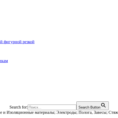
ой фигурной резкой
икам
Search for:
Search Button
е и Изоляционные материалы; Электроды; Полога, Завесы; Стя