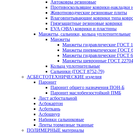
Автоковры резиновые
Противоскользящие коврики-накладки 
Животноводческие резиновые плиты
Влаговпитывающие коврики типа ковр
Грязезащитные резиновые коврики
EVA (ЭВА) коврики и пластины
Манжеты, сальники, кольца уплотнительные
Манжеты
Манжеты гидравлические ГОСТ 1
Манжеты пневматические ГОСТ 6
Манжеты гидравлические ГОСТ 6
Манжеты шевронные ГОСТ 22704
Кольца уплотнительные
Сальники (ГОСТ 8752-79)
АСБЕСТОТЕХНИЧЕСКИЕ изделия
Паронит
Паронит общего назначения ПОН-Б
Паронит маслобензостойкий ПМБ
Лист асбостальной
Асбокартон
Асботкань
Асбошнур
Набивки сальниковые
Ленты тормозные тканные
ПОЛИМЕРНЫЕ материалы