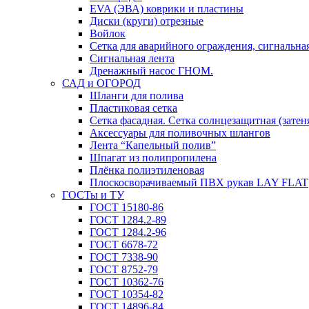
EVA (ЭВА) коврики и пластины
Диски (круги) отрезные
Войлок
Сетка для аварийного ограждения, сигнальная
Сигнальная лента
Дренажный насос ГНОМ.
САД и ОГОРОД
Шланги для полива
Пластиковая сетка
Сетка фасадная. Сетка солнцезащитная (затен
Аксессуары для поливочных шлангов
Лента “Капельный полив”
Шпагат из полипропилена
Плёнка полиэтиленовая
Плоскосворачиваемый ПВХ рукав LAY FLAT
ГОСТы и ТУ
ГОСТ 15180-86
ГОСТ 1284.2-89
ГОСТ 1284.2-96
ГОСТ 6678-72
ГОСТ 7338-90
ГОСТ 8752-79
ГОСТ 10362-76
ГОСТ 10354-82
ГОСТ 14896-84