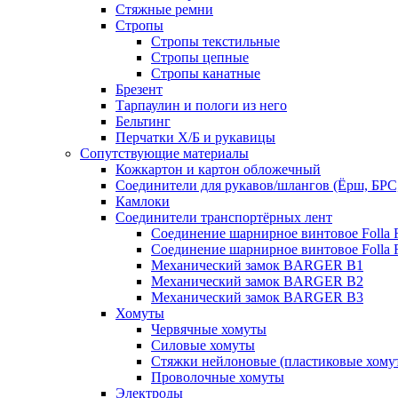
Стяжные ремни
Стропы
Стропы текстильные
Стропы цепные
Стропы канатные
Брезент
Тарпаулин и пологи из него
Бельтинг
Перчатки Х/Б и рукавицы
Сопутствующие материалы
Кожкартон и картон обложечный
Соединители для рукавов/шлангов (Ёрш, БРС
Камлоки
Соединители транспортёрных лент
Соединение шарнирное винтовое Folla F
Соединение шарнирное винтовое Folla F
Механический замок BARGER B1
Механический замок BARGER B2
Механический замок BARGER B3
Хомуты
Червячные хомуты
Силовые хомуты
Стяжки нейлоновые (пластиковые хому
Проволочные хомуты
Электроды