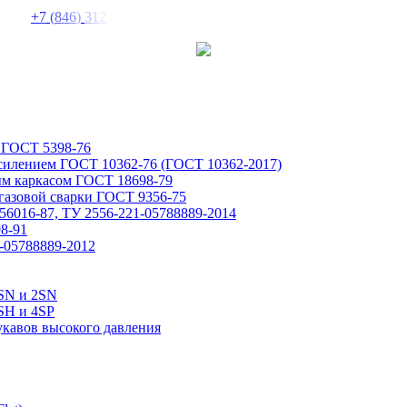
+
7
(
8
4
6
)
3
1
2
 ГОСТ 5398-76
усилением ГОСТ 10362-76 (ГОСТ 10362-2017)
ым каркасом ГОСТ 18698-79
газовой сварки ГОСТ 9356-75
6016-87, ТУ 2556-221-05788889-2014
8-91
-05788889-2012
1SN и 2SN
SH и 4SP
укавов высокого давления