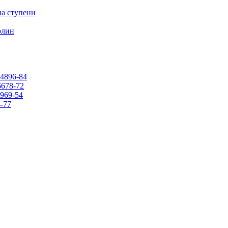
на ступени
олин
4896-84
678-72
969-54
-77