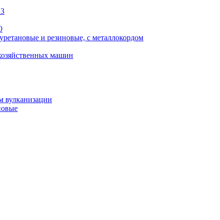
13
0
уретановые и резиновые, с металлокордом
охозяйственных машин
м вулканизации
новые