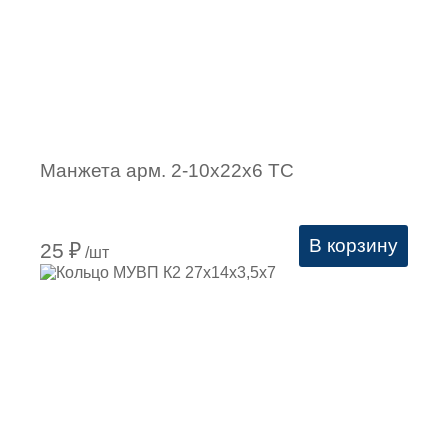
Манжета арм. 2-10х22х6 ТC
В корзину
25
₽
/шт