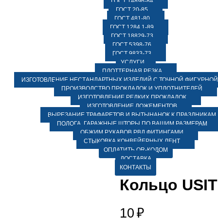
ГОСТ 14896-84
ГОСТ 20-85
ГОСТ 481-80
ГОСТ 1284.1-89
ГОСТ 18829-73
ГОСТ 5398-76
ГОСТ 9833-73
УСЛУГИ
ПЛОТТЕРНАЯ РЕЗКА
ИЗГОТОВЛЕНИЕ НЕСТАНДАРТНЫХ ИЗДЕЛИЙ С ТОЧНОЙ ФИГУРНОЙ
ПРОИЗВОДСТВО ПРОКЛАДОК И УПЛОТНИТЕЛЕЙ
ИЗГОТОВЛЕНИЕ РЕДКИХ ПРОКЛАДОК
ИЗГОТОВЛЕНИЕ ЛОЖЕМЕНТОВ
ВЫРЕЗАНИЕ ТРАФАРЕТОВ И ВЫТЫНАНОК К ПРАЗДНИКАМ
ПОЛОГА, ГАРАЖНЫЕ ШТОРЫ ПО ВАШИМ РАЗМЕРАМ
ОБЖИМ РУКАВОВ РВД ФИТИНГАМИ
СТЫКОВКА КОНВЕЙЕРНЫХ ЛЕНТ
ОПЛАТИТЬ QR-КОДОМ
ДОСТАВКА
КОНТАКТЫ
Кольцо USIT 
10
₽