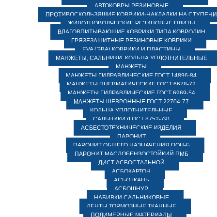
АВТОКОВРЫ РЕЗИНОВЫЕ
ПРОТИВОСКОЛЬЗЯЩИЕ КОВРИКИ-НАКЛАДКИ НА СТУПЕН
ЖИВОТНОВОДЧЕСКИЕ РЕЗИНОВЫЕ ПЛИТЫ
ВЛАГОВПИТЫВАЮЩИЕ КОВРИКИ ТИПА КОВРОЛИН
ГРЯЗЕЗАЩИТНЫЕ РЕЗИНОВЫЕ КОВРИКИ
EVA (ЭВА) КОВРИКИ И ПЛАСТИНЫ
МАНЖЕТЫ, САЛЬНИКИ, КОЛЬЦА УПЛОТНИТЕЛЬНЫЕ
МАНЖЕТЫ
МАНЖЕТЫ ГИДРАВЛИЧЕСКИЕ ГОСТ 14896-84
МАНЖЕТЫ ПНЕВМАТИЧЕСКИЕ ГОСТ 6678-72
МАНЖЕТЫ ГИДРАВЛИЧЕСКИЕ ГОСТ 6969-54
МАНЖЕТЫ ШЕВРОННЫЕ ГОСТ 22704-77
КОЛЬЦА УПЛОТНИТЕЛЬНЫЕ
САЛЬНИКИ (ГОСТ 8752-79)
АСБЕСТОТЕХНИЧЕСКИЕ ИЗДЕЛИЯ
ПАРОНИТ
ПАРОНИТ ОБЩЕГО НАЗНАЧЕНИЯ ПОН-Б
ПАРОНИТ МАСЛОБЕНЗОСТОЙКИЙ ПМБ
ЛИСТ АСБОСТАЛЬНОЙ
АСБОКАРТОН
АСБОТКАНЬ
АСБОШНУР
НАБИВКИ САЛЬНИКОВЫЕ
ЛЕНТЫ ТОРМОЗНЫЕ ТКАННЫЕ
ПОЛИМЕРНЫЕ МАТЕРИАЛЫ