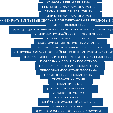
КЛИНОВЫЕ РЕМНИ RUBENA
РЕМНИ RUBENA А, SPA, XPA, AVX13
РЕМНИ RUBENA В, SPВ, ХPВ, ВХ
РЕМНИ RUBENA Z, SPZ, XPZ, AVX10
МНИ ЗУБЧАТЫЕ ЛИТЬЕВЫЕ СБОРНЫЕ ПОЛИУРЕТАНОВЫЕ И РЕЗИНОВЫЕ, 
РЕМНИ ПОЛИКЛИНОВЫЕ
РЕМНИ ШИРОКИЕ ДЛЯ ВАРИАТОРОВ СЕЛЬСКОХОЗЯЙСТВЕННЫХ
РЕМНИ ДЛЯ КОМБАЙНОВ, СЕЛЬХОЗТЕХНИКИ
ПРИМЕНЯЕМОСТЬ РЕМНЕЙ
КЛАССИФИКАЦИЯ ИМПОРТНЫХ РЕМНЕЙ
ТРАНСПОРТЁРНЫЕ (КОНВЕЙЕРНЫЕ) ЛЕНТЫ
СТЫКОВКА И РЕМОНТ КОНВЕЙЕРНЫХ ЛЕНТ МЕТОДОМ ВУЛКАНИ
ТЕХПЛАСТИНЫ, РЕЗИНОВЫЕ СМЕСИ, ШНУРЫ РЕЗИНОВЫ
П-ОБРАЗНЫЙ ПРОФИЛЬ ПОД СТЕКЛО
ПИЩЕВАЯ РЕЗИНОВАЯ ТЕХПЛАСТИНА
ПРЕССОВАЯ (ПОРИСТАЯ) ПЛАСТИНА
СИЛИКОНОВЫЕ ТЕХПЛАСТИНЫ
ТЕХПЛАСТИНЫ ТМКЩ
ТЕХПЛАСТИНЫ МБС
ТЕХПЛАСТИНЫ ВАКУУМНЫЕ
РЕЗИНОВЫЕ СМЕСИ
ШНУРЫ РЕЗИНОВЫЕ
КЛЕЙ УНИВЕРСАЛЬНЫЙ «88-LUXE»
КОВРЫ РЕЗИНОВЫЕ
ДИЭЛЕКТРИЧЕСКИЕ КОВРИКИ И ДОРОЖКИ