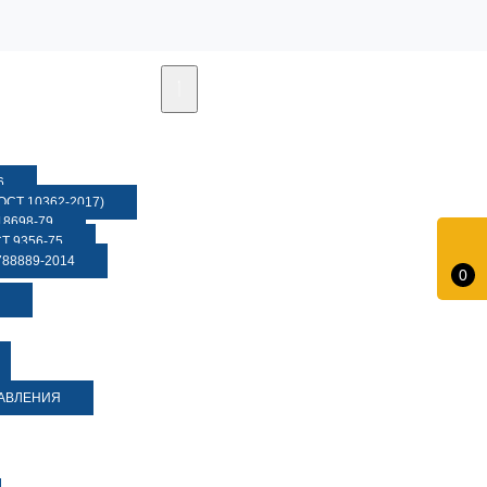
6
СТ 10362-2017)
8698-79
 9356-75
88889-2014
0
ДАВЛЕНИЯ