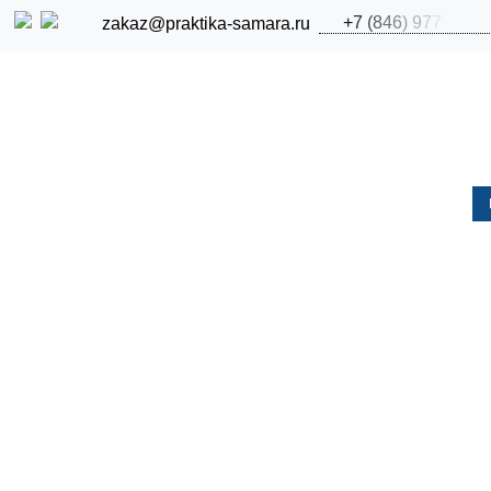
+
7
(
8
4
6
)
9
7
7
zakaz@praktika-samara.ru