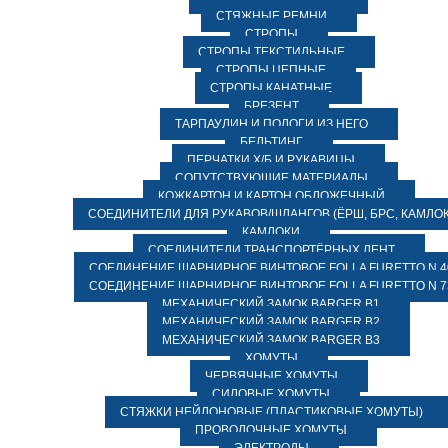
СТЯЖНЫЕ РЕМНИ
СТРОПЫ
СТРОПЫ ТЕКСТИЛЬНЫЕ
СТРОПЫ ЦЕПНЫЕ
СТРОПЫ КАНАТНЫЕ
БРЕЗЕНТ
ТАРПАУЛИН И ПОЛОГИ ИЗ НЕГО
БЕЛЬТИНГ
ПЕРЧАТКИ Х/Б И РУКАВИЦЫ
СОПУТСТВУЮЩИЕ МАТЕРИАЛЫ
КОЖКАРТОН И КАРТОН ОБЛОЖЕЧНЫЙ
СОЕДИНИТЕЛИ ДЛЯ РУКАВОВ/ШЛАНГОВ (ЁРШ, БРС, КАМЛОК
КАМЛОКИ
СОЕДИНИТЕЛИ ТРАНСПОРТЁРНЫХ ЛЕНТ
СОЕДИНЕНИЕ ШАРНИРНОЕ ВИНТОВОЕ FOLLA FURETTO N 4
СОЕДИНЕНИЕ ШАРНИРНОЕ ВИНТОВОЕ FOLLA FURETTO N 7
МЕХАНИЧЕСКИЙ ЗАМОК BARGER B1
МЕХАНИЧЕСКИЙ ЗАМОК BARGER B2
МЕХАНИЧЕСКИЙ ЗАМОК BARGER B3
ХОМУТЫ
ЧЕРВЯЧНЫЕ ХОМУТЫ
СИЛОВЫЕ ХОМУТЫ
СТЯЖКИ НЕЙЛОНОВЫЕ (ПЛАСТИКОВЫЕ ХОМУТЫ)
ПРОВОЛОЧНЫЕ ХОМУТЫ