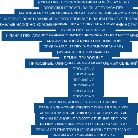
РУКАВ ПВХ ПЛОСКОСВОРАЧИВАЕМЫЙ (LAY FLAT)
ВОЗДУШНЫЕ ВСАСЫВАЮЩИЕ РУКАВА ПВХ
НАПОРНО-ВСАСЫВАЮЩИЕ РУКАВА ПВХ ДЛЯ ПИЩЕВЫХ ЖИДК
 НАПОРНО-ВСАСЫВАЮЩИЕ МОРОЗОСТОЙКИЕ ШЛАНГИ ПВХ (СУПЕРЭЛАС
ЯЖЕЛЫЕ НАПОРНО-ВСАСЫВАЮЩИЕ ШЛАНГИ ПВХ, АРМИРОВАННЫЕ СТА
РУКАВА ПВХ НАПОРНЫЕ
ШЛАНГИ ПВХ, АРМИРОВАННЫЕ СИНТЕТИЧЕСКОЙ НИТЬЮ (МАСЛОБЕН
АРМИРОВАННЫЙ РУКАВ ПВХ ПИЩЕВОЙ
ТРУБКА МБС ИЗ ПВХ (НЕ АРМИРОВАННАЯ)
ТРУБКА ИЗ ПВХ ПРОЗРАЧНАЯ
РЕМНИ ПРИВОДНЫЕ
ПРИВОДНЫЕ КЛИНОВЫЕ РЕМНИ НОРМАЛЬНЫХ СЕЧЕНИЙ
ПРОФИЛЬ A
ПРОФИЛЬ B
ПРОФИЛЬ C
ПРОФИЛЬ D
ПРОФИЛЬ E
ПРОФИЛЬ Z
РЕМНИ КЛИНОВЫЕ УЗКОГО СЕЧЕНИЯ
РЕМНИ КЛИНОВЫЕ УЗКОГО СЕЧЕНИЯ SPA И XPA
РЕМНИ КЛИНОВЫЕ УЗКОГО СЕЧЕНИЯ SPB, XPB
РЕМНИ КЛИНОВЫЕ УЗКОГО СЕЧЕНИЯ SPC, XPC
РЕМНИ КЛИНОВЫЕ УЗКОГО СЕЧЕНИЯ SPZ, XPZ
РЕМНИ ВЕНТИЛЯТОРНЫЕ КЛИНОВЫЕ ГОСТ 5813-93
РЕМНИ БЕСКОНЕЧНЫЕ ПЛОСКИЕ