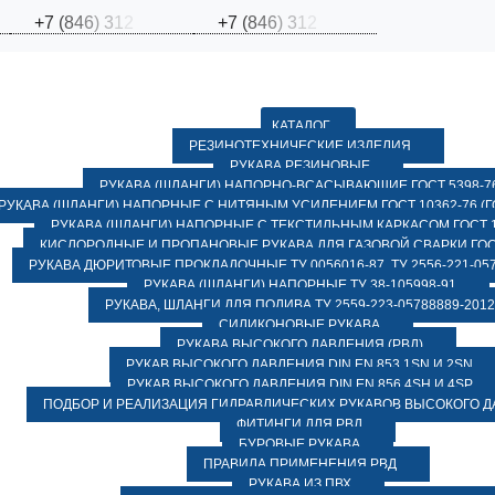
+
7
(
8
4
6
)
3
1
2
+
7
(
8
4
6
)
3
1
2
КАТАЛОГ
РЕЗИНОТЕХНИЧЕСКИЕ ИЗДЕЛИЯ
РУКАВА РЕЗИНОВЫЕ
РУКАВА (ШЛАНГИ) НАПОРНО-ВСАСЫВАЮЩИЕ ГОСТ 5398-7
РУКАВА (ШЛАНГИ) НАПОРНЫЕ С НИТЯНЫМ УСИЛЕНИЕМ ГОСТ 10362-76 (ГО
РУКАВА (ШЛАНГИ) НАПОРНЫЕ С ТЕКСТИЛЬНЫМ КАРКАСОМ ГОСТ 1
КИСЛОРОДНЫЕ И ПРОПАНОВЫЕ РУКАВА ДЛЯ ГАЗОВОЙ СВАРКИ ГОСТ
РУКАВА ДЮРИТОВЫЕ ПРОКЛАДОЧНЫЕ ТУ 0056016-87, ТУ 2556-221-057
РУКАВА (ШЛАНГИ) НАПОРНЫЕ ТУ 38-105998-91
РУКАВА, ШЛАНГИ ДЛЯ ПОЛИВА ТУ 2559-223-05788889-2012
СИЛИКОНОВЫЕ РУКАВА
РУКАВА ВЫСОКОГО ДАВЛЕНИЯ (РВД)
РУКАВ ВЫСОКОГО ДАВЛЕНИЯ DIN EN 853 1SN И 2SN
РУКАВ ВЫСОКОГО ДАВЛЕНИЯ DIN EN 856 4SH И 4SP
ПОДБОР И РЕАЛИЗАЦИЯ ГИДРАВЛИЧЕСКИХ РУКАВОВ ВЫСОКОГО 
ФИТИНГИ ДЛЯ РВД
БУРОВЫЕ РУКАВА
ПРАВИЛА ПРИМЕНЕНИЯ РВД
РУКАВА ИЗ ПВХ