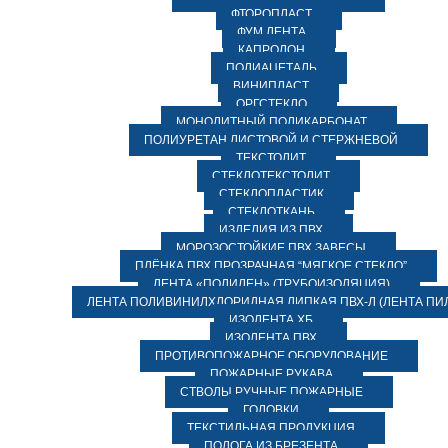
ФТОРОПЛАСТ
ФУМ ЛЕНТА
КАПРОЛОН
ПОЛИАЦЕТАЛЬ
ВИНИПЛАСТ
ОРГСТЕКЛО
МОНОЛИТНЫЙ ПОЛИКАРБОНАТ
ПОЛИУРЕТАН ЛИСТОВОЙ И СТЕРЖНЕВОЙ
ТЕКСТОЛИТ
СТЕКЛОТЕКСТОЛИТ
СТЕКЛОПЛАСТИК
СТЕКЛОТКАНЬ
ИЗДЕЛИЯ ИЗ ПВХ
МОРОЗОСТОЙКИЕ ПВХ ЗАВЕСЫ
ПЛЁНКА ПВХ ПРОЗРАЧНАЯ “МЯГКОЕ СТЕКЛО”
ЛЕНТА «ПОЛИЛЕН» (ТРУБОИЗОЛЯЦИЯ)
ЛЕНТА ПОЛИВИНИЛХЛОРИДНАЯ ЛИПКАЯ ПВХ-Л (ЛЕНТА ПИ
ИЗОЛЕНТА ХБ
ИЗОЛЕНТА ПВХ
ПРОТИВОПОЖАРНОЕ ОБОРУДОВАНИЕ
ПОЖАРНЫЕ РУКАВА
СТВОЛЫ РУЧНЫЕ ПОЖАРНЫЕ
ГОЛОВКИ
ТЕКСТИЛЬНАЯ ПРОДУКЦИЯ
ПОЛОГА ИЗ БРЕЗЕНТА