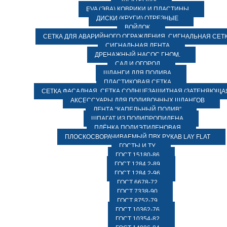
ЭЛЕКТРОДЫ
EVA (ЭВА) КОВРИКИ И ПЛАСТИНЫ
ДИСКИ (КРУГИ) ОТРЕЗНЫЕ
ВОЙЛОК
СЕТКА ДЛЯ АВАРИЙНОГО ОГРАЖДЕНИЯ, СИГНАЛЬНАЯ СЕТ
СИГНАЛЬНАЯ ЛЕНТА
ДРЕНАЖНЫЙ НАСОС ГНОМ.
САД И ОГОРОД
ШЛАНГИ ДЛЯ ПОЛИВА
ПЛАСТИКОВАЯ СЕТКА
СЕТКА ФАСАДНАЯ. СЕТКА СОЛНЦЕЗАЩИТНАЯ (ЗАТЕНЯЮЩАЯ
АКСЕССУАРЫ ДЛЯ ПОЛИВОЧНЫХ ШЛАНГОВ
ЛЕНТА “КАПЕЛЬНЫЙ ПОЛИВ”
ШПАГАТ ИЗ ПОЛИПРОПИЛЕНА
ПЛЁНКА ПОЛИЭТИЛЕНОВАЯ
ПЛОСКОСВОРАЧИВАЕМЫЙ ПВХ РУКАВ LAY FLAT
ГОСТЫ И ТУ
ГОСТ 15180-86
ГОСТ 1284.2-89
ГОСТ 1284.2-96
ГОСТ 6678-72
ГОСТ 7338-90
ГОСТ 8752-79
ГОСТ 10362-76
ГОСТ 10354-82