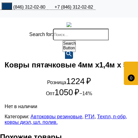
+7 (846) 312-02-80
+7 (846) 312-02-82
Search for:
Search
Button
Ковры пятачковые 4мм х1,4м х 5м
0
1224
₽
Розница
1050
₽
Опт
−14%
Нет в наличии
Категории:
Автоковры резиновые
,
РТИ
,
Техпл, п-обр,
ковры диэл, шл. полив.
Похожие товары