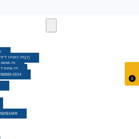
6
СТ 10362-2017)
8698-79
 9356-75
88889-2014
0
ДАВЛЕНИЯ