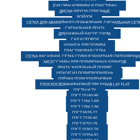
ЭЛЕКТРОДЫ
EVA (ЭВА) КОВРИКИ И ПЛАСТИНЫ
ДИСКИ (КРУГИ) ОТРЕЗНЫЕ
ВОЙЛОК
СЕТКА ДЛЯ АВАРИЙНОГО ОГРАЖДЕНИЯ, СИГНАЛЬНАЯ СЕТ
СИГНАЛЬНАЯ ЛЕНТА
ДРЕНАЖНЫЙ НАСОС ГНОМ.
САД И ОГОРОД
ШЛАНГИ ДЛЯ ПОЛИВА
ПЛАСТИКОВАЯ СЕТКА
СЕТКА ФАСАДНАЯ. СЕТКА СОЛНЦЕЗАЩИТНАЯ (ЗАТЕНЯЮЩАЯ
АКСЕССУАРЫ ДЛЯ ПОЛИВОЧНЫХ ШЛАНГОВ
ЛЕНТА “КАПЕЛЬНЫЙ ПОЛИВ”
ШПАГАТ ИЗ ПОЛИПРОПИЛЕНА
ПЛЁНКА ПОЛИЭТИЛЕНОВАЯ
ПЛОСКОСВОРАЧИВАЕМЫЙ ПВХ РУКАВ LAY FLAT
ГОСТЫ И ТУ
ГОСТ 15180-86
ГОСТ 1284.2-89
ГОСТ 1284.2-96
ГОСТ 6678-72
ГОСТ 7338-90
ГОСТ 8752-79
ГОСТ 10362-76
ГОСТ 10354-82