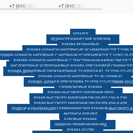
+
7
(
8
4
6
)
3
1
2
+
7
(
8
4
6
)
3
1
2
КАТАЛОГ
РЕЗИНОТЕХНИЧЕСКИЕ ИЗДЕЛИЯ
РУКАВА РЕЗИНОВЫЕ
РУКАВА (ШЛАНГИ) НАПОРНО-ВСАСЫВАЮЩИЕ ГОСТ 5398-7
РУКАВА (ШЛАНГИ) НАПОРНЫЕ С НИТЯНЫМ УСИЛЕНИЕМ ГОСТ 10362-76 (ГО
РУКАВА (ШЛАНГИ) НАПОРНЫЕ С ТЕКСТИЛЬНЫМ КАРКАСОМ ГОСТ 1
КИСЛОРОДНЫЕ И ПРОПАНОВЫЕ РУКАВА ДЛЯ ГАЗОВОЙ СВАРКИ ГОСТ
РУКАВА ДЮРИТОВЫЕ ПРОКЛАДОЧНЫЕ ТУ 0056016-87, ТУ 2556-221-057
РУКАВА (ШЛАНГИ) НАПОРНЫЕ ТУ 38-105998-91
РУКАВА, ШЛАНГИ ДЛЯ ПОЛИВА ТУ 2559-223-05788889-2012
СИЛИКОНОВЫЕ РУКАВА
РУКАВА ВЫСОКОГО ДАВЛЕНИЯ (РВД)
РУКАВ ВЫСОКОГО ДАВЛЕНИЯ DIN EN 853 1SN И 2SN
РУКАВ ВЫСОКОГО ДАВЛЕНИЯ DIN EN 856 4SH И 4SP
ПОДБОР И РЕАЛИЗАЦИЯ ГИДРАВЛИЧЕСКИХ РУКАВОВ ВЫСОКОГО 
ФИТИНГИ ДЛЯ РВД
БУРОВЫЕ РУКАВА
ПРАВИЛА ПРИМЕНЕНИЯ РВД
РУКАВА ИЗ ПВХ