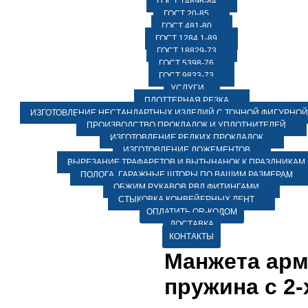
ГОСТ 14896-84
ГОСТ 20-85
ГОСТ 481-80
ГОСТ 1284.1-89
ГОСТ 18829-73
ГОСТ 5398-76
ГОСТ 9833-73
УСЛУГИ
ПЛОТТЕРНАЯ РЕЗКА
ИЗГОТОВЛЕНИЕ НЕСТАНДАРТНЫХ ИЗДЕЛИЙ С ТОЧНОЙ ФИГУРНОЙ
ПРОИЗВОДСТВО ПРОКЛАДОК И УПЛОТНИТЕЛЕЙ
ИЗГОТОВЛЕНИЕ РЕДКИХ ПРОКЛАДОК
ИЗГОТОВЛЕНИЕ ЛОЖЕМЕНТОВ
ВЫРЕЗАНИЕ ТРАФАРЕТОВ И ВЫТЫНАНОК К ПРАЗДНИКАМ
ПОЛОГА, ГАРАЖНЫЕ ШТОРЫ ПО ВАШИМ РАЗМЕРАМ
ОБЖИМ РУКАВОВ РВД ФИТИНГАМИ
СТЫКОВКА КОНВЕЙЕРНЫХ ЛЕНТ
ОПЛАТИТЬ QR-КОДОМ
ДОСТАВКА
КОНТАКТЫ
Манжета арм.
пружина с 2-