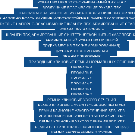
РУКАВ ПВХ ПЛОСКОСВОРАЧИВАЕМЫЙ (LAY FLAT)
ВОЗДУШНЫЕ ВСАСЫВАЮЩИЕ РУКАВА ПВХ
НАПОРНО-ВСАСЫВАЮЩИЕ РУКАВА ПВХ ДЛЯ ПИЩЕВЫХ ЖИДК
 НАПОРНО-ВСАСЫВАЮЩИЕ МОРОЗОСТОЙКИЕ ШЛАНГИ ПВХ (СУПЕРЭЛАС
ЯЖЕЛЫЕ НАПОРНО-ВСАСЫВАЮЩИЕ ШЛАНГИ ПВХ, АРМИРОВАННЫЕ СТА
РУКАВА ПВХ НАПОРНЫЕ
ШЛАНГИ ПВХ, АРМИРОВАННЫЕ СИНТЕТИЧЕСКОЙ НИТЬЮ (МАСЛОБЕН
АРМИРОВАННЫЙ РУКАВ ПВХ ПИЩЕВОЙ
ТРУБКА МБС ИЗ ПВХ (НЕ АРМИРОВАННАЯ)
ТРУБКА ИЗ ПВХ ПРОЗРАЧНАЯ
РЕМНИ ПРИВОДНЫЕ
ПРИВОДНЫЕ КЛИНОВЫЕ РЕМНИ НОРМАЛЬНЫХ СЕЧЕНИЙ
ПРОФИЛЬ A
ПРОФИЛЬ B
ПРОФИЛЬ C
ПРОФИЛЬ D
ПРОФИЛЬ E
ПРОФИЛЬ Z
РЕМНИ КЛИНОВЫЕ УЗКОГО СЕЧЕНИЯ
РЕМНИ КЛИНОВЫЕ УЗКОГО СЕЧЕНИЯ SPA И XPA
РЕМНИ КЛИНОВЫЕ УЗКОГО СЕЧЕНИЯ SPB, XPB
РЕМНИ КЛИНОВЫЕ УЗКОГО СЕЧЕНИЯ SPC, XPC
РЕМНИ КЛИНОВЫЕ УЗКОГО СЕЧЕНИЯ SPZ, XPZ
РЕМНИ ВЕНТИЛЯТОРНЫЕ КЛИНОВЫЕ ГОСТ 5813-93
РЕМНИ БЕСКОНЕЧНЫЕ ПЛОСКИЕ