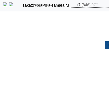
+
7
(
8
4
6
)
9
7
7
zakaz@praktika-samara.ru