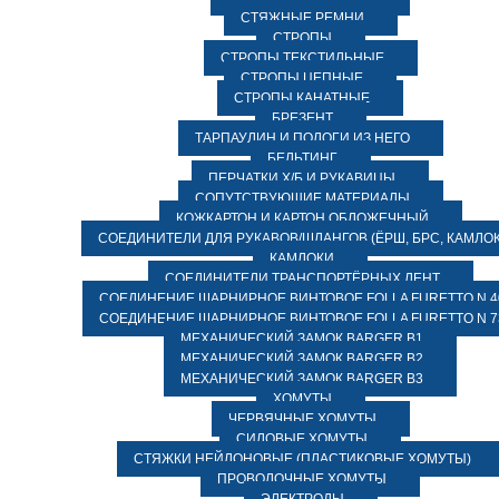
СТЯЖНЫЕ РЕМНИ
СТРОПЫ
СТРОПЫ ТЕКСТИЛЬНЫЕ
СТРОПЫ ЦЕПНЫЕ
СТРОПЫ КАНАТНЫЕ
БРЕЗЕНТ
ТАРПАУЛИН И ПОЛОГИ ИЗ НЕГО
БЕЛЬТИНГ
ПЕРЧАТКИ Х/Б И РУКАВИЦЫ
СОПУТСТВУЮЩИЕ МАТЕРИАЛЫ
КОЖКАРТОН И КАРТОН ОБЛОЖЕЧНЫЙ
СОЕДИНИТЕЛИ ДЛЯ РУКАВОВ/ШЛАНГОВ (ЁРШ, БРС, КАМЛОК
КАМЛОКИ
СОЕДИНИТЕЛИ ТРАНСПОРТЁРНЫХ ЛЕНТ
СОЕДИНЕНИЕ ШАРНИРНОЕ ВИНТОВОЕ FOLLA FURETTO N 4
СОЕДИНЕНИЕ ШАРНИРНОЕ ВИНТОВОЕ FOLLA FURETTO N 7
МЕХАНИЧЕСКИЙ ЗАМОК BARGER B1
МЕХАНИЧЕСКИЙ ЗАМОК BARGER B2
МЕХАНИЧЕСКИЙ ЗАМОК BARGER B3
ХОМУТЫ
ЧЕРВЯЧНЫЕ ХОМУТЫ
СИЛОВЫЕ ХОМУТЫ
СТЯЖКИ НЕЙЛОНОВЫЕ (ПЛАСТИКОВЫЕ ХОМУТЫ)
ПРОВОЛОЧНЫЕ ХОМУТЫ