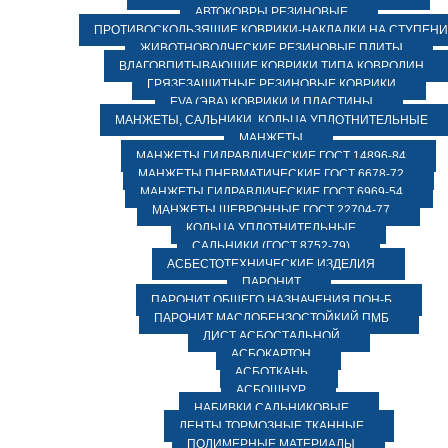
АВТОКОВРЫ РЕЗИНОВЫЕ
ПРОТИВОСКОЛЬЗЯЩИЕ КОВРИКИ-НАКЛАДКИ НА СТУПЕН
ЖИВОТНОВОДЧЕСКИЕ РЕЗИНОВЫЕ ПЛИТЫ
ВЛАГОВПИТЫВАЮЩИЕ КОВРИКИ ТИПА КОВРОЛИН
ГРЯЗЕЗАЩИТНЫЕ РЕЗИНОВЫЕ КОВРИКИ
EVA (ЭВА) КОВРИКИ И ПЛАСТИНЫ
МАНЖЕТЫ, САЛЬНИКИ, КОЛЬЦА УПЛОТНИТЕЛЬНЫЕ
МАНЖЕТЫ
МАНЖЕТЫ ГИДРАВЛИЧЕСКИЕ ГОСТ 14896-84
МАНЖЕТЫ ПНЕВМАТИЧЕСКИЕ ГОСТ 6678-72
МАНЖЕТЫ ГИДРАВЛИЧЕСКИЕ ГОСТ 6969-54
МАНЖЕТЫ ШЕВРОННЫЕ ГОСТ 22704-77
КОЛЬЦА УПЛОТНИТЕЛЬНЫЕ
САЛЬНИКИ (ГОСТ 8752-79)
АСБЕСТОТЕХНИЧЕСКИЕ ИЗДЕЛИЯ
ПАРОНИТ
ПАРОНИТ ОБЩЕГО НАЗНАЧЕНИЯ ПОН-Б
ПАРОНИТ МАСЛОБЕНЗОСТОЙКИЙ ПМБ
ЛИСТ АСБОСТАЛЬНОЙ
АСБОКАРТОН
АСБОТКАНЬ
АСБОШНУР
НАБИВКИ САЛЬНИКОВЫЕ
ЛЕНТЫ ТОРМОЗНЫЕ ТКАННЫЕ
ПОЛИМЕРНЫЕ МАТЕРИАЛЫ