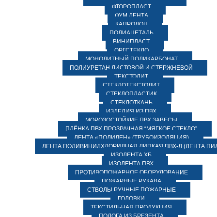
ФТОРОПЛАСТ
ФУМ ЛЕНТА
КАПРОЛОН
ПОЛИАЦЕТАЛЬ
ВИНИПЛАСТ
ОРГСТЕКЛО
МОНОЛИТНЫЙ ПОЛИКАРБОНАТ
ПОЛИУРЕТАН ЛИСТОВОЙ И СТЕРЖНЕВОЙ
ТЕКСТОЛИТ
СТЕКЛОТЕКСТОЛИТ
СТЕКЛОПЛАСТИК
СТЕКЛОТКАНЬ
ИЗДЕЛИЯ ИЗ ПВХ
МОРОЗОСТОЙКИЕ ПВХ ЗАВЕСЫ
ПЛЁНКА ПВХ ПРОЗРАЧНАЯ “МЯГКОЕ СТЕКЛО”
ЛЕНТА «ПОЛИЛЕН» (ТРУБОИЗОЛЯЦИЯ)
ЛЕНТА ПОЛИВИНИЛХЛОРИДНАЯ ЛИПКАЯ ПВХ-Л (ЛЕНТА ПИ
ИЗОЛЕНТА ХБ
ИЗОЛЕНТА ПВХ
ПРОТИВОПОЖАРНОЕ ОБОРУДОВАНИЕ
ПОЖАРНЫЕ РУКАВА
СТВОЛЫ РУЧНЫЕ ПОЖАРНЫЕ
ГОЛОВКИ
ТЕКСТИЛЬНАЯ ПРОДУКЦИЯ
ПОЛОГА ИЗ БРЕЗЕНТА