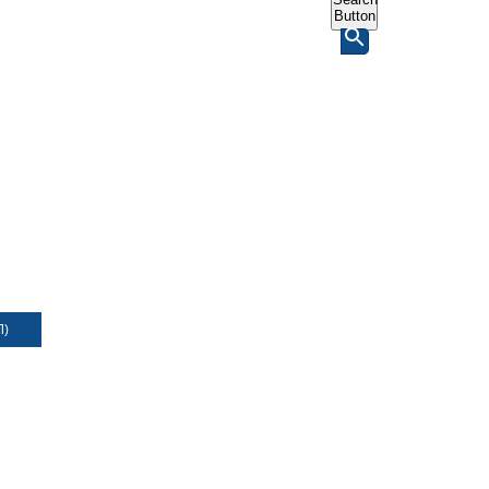
Button
Л)