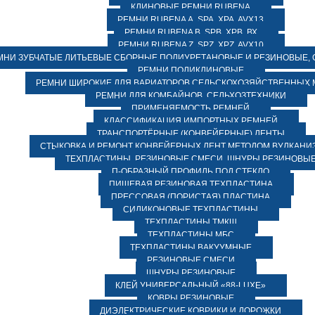
КЛИНОВЫЕ РЕМНИ RUBENA
РЕМНИ RUBENA А, SPA, XPA, AVX13
РЕМНИ RUBENA В, SPВ, ХPВ, ВХ
РЕМНИ RUBENA Z, SPZ, XPZ, AVX10
МНИ ЗУБЧАТЫЕ ЛИТЬЕВЫЕ СБОРНЫЕ ПОЛИУРЕТАНОВЫЕ И РЕЗИНОВЫЕ, 
РЕМНИ ПОЛИКЛИНОВЫЕ
РЕМНИ ШИРОКИЕ ДЛЯ ВАРИАТОРОВ СЕЛЬСКОХОЗЯЙСТВЕННЫХ
РЕМНИ ДЛЯ КОМБАЙНОВ, СЕЛЬХОЗТЕХНИКИ
ПРИМЕНЯЕМОСТЬ РЕМНЕЙ
КЛАССИФИКАЦИЯ ИМПОРТНЫХ РЕМНЕЙ
ТРАНСПОРТЁРНЫЕ (КОНВЕЙЕРНЫЕ) ЛЕНТЫ
СТЫКОВКА И РЕМОНТ КОНВЕЙЕРНЫХ ЛЕНТ МЕТОДОМ ВУЛКАНИ
ТЕХПЛАСТИНЫ, РЕЗИНОВЫЕ СМЕСИ, ШНУРЫ РЕЗИНОВЫ
П-ОБРАЗНЫЙ ПРОФИЛЬ ПОД СТЕКЛО
ПИЩЕВАЯ РЕЗИНОВАЯ ТЕХПЛАСТИНА
ПРЕССОВАЯ (ПОРИСТАЯ) ПЛАСТИНА
СИЛИКОНОВЫЕ ТЕХПЛАСТИНЫ
ТЕХПЛАСТИНЫ ТМКЩ
ТЕХПЛАСТИНЫ МБС
ТЕХПЛАСТИНЫ ВАКУУМНЫЕ
РЕЗИНОВЫЕ СМЕСИ
ШНУРЫ РЕЗИНОВЫЕ
КЛЕЙ УНИВЕРСАЛЬНЫЙ «88-LUXE»
КОВРЫ РЕЗИНОВЫЕ
ДИЭЛЕКТРИЧЕСКИЕ КОВРИКИ И ДОРОЖКИ