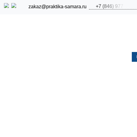
+
7
(
8
4
6
)
9
7
7
zakaz@praktika-samara.ru