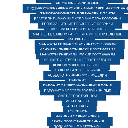
АВТОКОВРЫ РЕЗИНОВЫЕ
ПРОТИВОСКОЛЬЗЯЩИЕ КОВРИКИ-НАКЛАДКИ НА СТУПЕН
ЖИВОТНОВОДЧЕСКИЕ РЕЗИНОВЫЕ ПЛИТЫ
ВЛАГОВПИТЫВАЮЩИЕ КОВРИКИ ТИПА КОВРОЛИН
ГРЯЗЕЗАЩИТНЫЕ РЕЗИНОВЫЕ КОВРИКИ
EVA (ЭВА) КОВРИКИ И ПЛАСТИНЫ
МАНЖЕТЫ, САЛЬНИКИ, КОЛЬЦА УПЛОТНИТЕЛЬНЫЕ
МАНЖЕТЫ
МАНЖЕТЫ ГИДРАВЛИЧЕСКИЕ ГОСТ 14896-84
МАНЖЕТЫ ПНЕВМАТИЧЕСКИЕ ГОСТ 6678-72
МАНЖЕТЫ ГИДРАВЛИЧЕСКИЕ ГОСТ 6969-54
МАНЖЕТЫ ШЕВРОННЫЕ ГОСТ 22704-77
КОЛЬЦА УПЛОТНИТЕЛЬНЫЕ
САЛЬНИКИ (ГОСТ 8752-79)
АСБЕСТОТЕХНИЧЕСКИЕ ИЗДЕЛИЯ
ПАРОНИТ
ПАРОНИТ ОБЩЕГО НАЗНАЧЕНИЯ ПОН-Б
ПАРОНИТ МАСЛОБЕНЗОСТОЙКИЙ ПМБ
ЛИСТ АСБОСТАЛЬНОЙ
АСБОКАРТОН
АСБОТКАНЬ
АСБОШНУР
НАБИВКИ САЛЬНИКОВЫЕ
ЛЕНТЫ ТОРМОЗНЫЕ ТКАННЫЕ
ПОЛИМЕРНЫЕ МАТЕРИАЛЫ