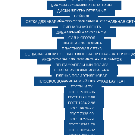
ЭЛЕКТРОДЫ
EVA (ЭВА) КОВРИКИ И ПЛАСТИНЫ
ДИСКИ (КРУГИ) ОТРЕЗНЫЕ
ВОЙЛОК
СЕТКА ДЛЯ АВАРИЙНОГО ОГРАЖДЕНИЯ, СИГНАЛЬНАЯ СЕТ
СИГНАЛЬНАЯ ЛЕНТА
ДРЕНАЖНЫЙ НАСОС ГНОМ.
САД И ОГОРОД
ШЛАНГИ ДЛЯ ПОЛИВА
ПЛАСТИКОВАЯ СЕТКА
СЕТКА ФАСАДНАЯ. СЕТКА СОЛНЦЕЗАЩИТНАЯ (ЗАТЕНЯЮЩАЯ
АКСЕССУАРЫ ДЛЯ ПОЛИВОЧНЫХ ШЛАНГОВ
ЛЕНТА “КАПЕЛЬНЫЙ ПОЛИВ”
ШПАГАТ ИЗ ПОЛИПРОПИЛЕНА
ПЛЁНКА ПОЛИЭТИЛЕНОВАЯ
ПЛОСКОСВОРАЧИВАЕМЫЙ ПВХ РУКАВ LAY FLAT
ГОСТЫ И ТУ
ГОСТ 15180-86
ГОСТ 1284.2-89
ГОСТ 1284.2-96
ГОСТ 6678-72
ГОСТ 7338-90
ГОСТ 8752-79
ГОСТ 10362-76
ГОСТ 10354-82