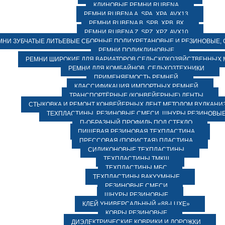
КЛИНОВЫЕ РЕМНИ RUBENA
РЕМНИ RUBENA А, SPA, XPA, AVX13
РЕМНИ RUBENA В, SPВ, ХPВ, ВХ
РЕМНИ RUBENA Z, SPZ, XPZ, AVX10
МНИ ЗУБЧАТЫЕ ЛИТЬЕВЫЕ СБОРНЫЕ ПОЛИУРЕТАНОВЫЕ И РЕЗИНОВЫЕ, 
РЕМНИ ПОЛИКЛИНОВЫЕ
РЕМНИ ШИРОКИЕ ДЛЯ ВАРИАТОРОВ СЕЛЬСКОХОЗЯЙСТВЕННЫХ
РЕМНИ ДЛЯ КОМБАЙНОВ, СЕЛЬХОЗТЕХНИКИ
ПРИМЕНЯЕМОСТЬ РЕМНЕЙ
КЛАССИФИКАЦИЯ ИМПОРТНЫХ РЕМНЕЙ
ТРАНСПОРТЁРНЫЕ (КОНВЕЙЕРНЫЕ) ЛЕНТЫ
СТЫКОВКА И РЕМОНТ КОНВЕЙЕРНЫХ ЛЕНТ МЕТОДОМ ВУЛКАНИ
ТЕХПЛАСТИНЫ, РЕЗИНОВЫЕ СМЕСИ, ШНУРЫ РЕЗИНОВЫ
П-ОБРАЗНЫЙ ПРОФИЛЬ ПОД СТЕКЛО
ПИЩЕВАЯ РЕЗИНОВАЯ ТЕХПЛАСТИНА
ПРЕССОВАЯ (ПОРИСТАЯ) ПЛАСТИНА
СИЛИКОНОВЫЕ ТЕХПЛАСТИНЫ
ТЕХПЛАСТИНЫ ТМКЩ
ТЕХПЛАСТИНЫ МБС
ТЕХПЛАСТИНЫ ВАКУУМНЫЕ
РЕЗИНОВЫЕ СМЕСИ
ШНУРЫ РЕЗИНОВЫЕ
КЛЕЙ УНИВЕРСАЛЬНЫЙ «88-LUXE»
КОВРЫ РЕЗИНОВЫЕ
ДИЭЛЕКТРИЧЕСКИЕ КОВРИКИ И ДОРОЖКИ