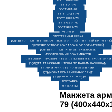
ГОСТ 14896-84
ГОСТ 20-85
ГОСТ 481-80
ГОСТ 1284.1-89
ГОСТ 18829-73
ГОСТ 5398-76
ГОСТ 9833-73
УСЛУГИ
ПЛОТТЕРНАЯ РЕЗКА
ИЗГОТОВЛЕНИЕ НЕСТАНДАРТНЫХ ИЗДЕЛИЙ С ТОЧНОЙ ФИГУРНОЙ
ПРОИЗВОДСТВО ПРОКЛАДОК И УПЛОТНИТЕЛЕЙ
ИЗГОТОВЛЕНИЕ РЕДКИХ ПРОКЛАДОК
ИЗГОТОВЛЕНИЕ ЛОЖЕМЕНТОВ
ВЫРЕЗАНИЕ ТРАФАРЕТОВ И ВЫТЫНАНОК К ПРАЗДНИКАМ
ПОЛОГА, ГАРАЖНЫЕ ШТОРЫ ПО ВАШИМ РАЗМЕРАМ
ОБЖИМ РУКАВОВ РВД ФИТИНГАМИ
СТЫКОВКА КОНВЕЙЕРНЫХ ЛЕНТ
ОПЛАТИТЬ QR-КОДОМ
ДОСТАВКА
КОНТАКТЫ
Манжета арм.
79 (400х440х