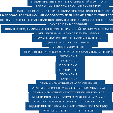
РУКАВ ПВХ ПЛОСКОСВОРАЧИВАЕМЫЙ (LAY FLAT)
ВОЗДУШНЫЕ ВСАСЫВАЮЩИЕ РУКАВА ПВХ
НАПОРНО-ВСАСЫВАЮЩИЕ РУКАВА ПВХ ДЛЯ ПИЩЕВЫХ ЖИДК
 НАПОРНО-ВСАСЫВАЮЩИЕ МОРОЗОСТОЙКИЕ ШЛАНГИ ПВХ (СУПЕРЭЛАС
ЯЖЕЛЫЕ НАПОРНО-ВСАСЫВАЮЩИЕ ШЛАНГИ ПВХ, АРМИРОВАННЫЕ СТА
РУКАВА ПВХ НАПОРНЫЕ
ШЛАНГИ ПВХ, АРМИРОВАННЫЕ СИНТЕТИЧЕСКОЙ НИТЬЮ (МАСЛОБЕН
АРМИРОВАННЫЙ РУКАВ ПВХ ПИЩЕВОЙ
ТРУБКА МБС ИЗ ПВХ (НЕ АРМИРОВАННАЯ)
ТРУБКА ИЗ ПВХ ПРОЗРАЧНАЯ
РЕМНИ ПРИВОДНЫЕ
ПРИВОДНЫЕ КЛИНОВЫЕ РЕМНИ НОРМАЛЬНЫХ СЕЧЕНИЙ
ПРОФИЛЬ A
ПРОФИЛЬ B
ПРОФИЛЬ C
ПРОФИЛЬ D
ПРОФИЛЬ E
ПРОФИЛЬ Z
РЕМНИ КЛИНОВЫЕ УЗКОГО СЕЧЕНИЯ
РЕМНИ КЛИНОВЫЕ УЗКОГО СЕЧЕНИЯ SPA И XPA
РЕМНИ КЛИНОВЫЕ УЗКОГО СЕЧЕНИЯ SPB, XPB
РЕМНИ КЛИНОВЫЕ УЗКОГО СЕЧЕНИЯ SPC, XPC
РЕМНИ КЛИНОВЫЕ УЗКОГО СЕЧЕНИЯ SPZ, XPZ
РЕМНИ ВЕНТИЛЯТОРНЫЕ КЛИНОВЫЕ ГОСТ 5813-93
РЕМНИ БЕСКОНЕЧНЫЕ ПЛОСКИЕ