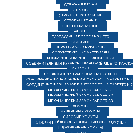
СТЯЖНЫЕ РЕМНИ
СТРОПЫ
СТРОПЫ ТЕКСТИЛЬНЫЕ
СТРОПЫ ЦЕПНЫЕ
СТРОПЫ КАНАТНЫЕ
БРЕЗЕНТ
ТАРПАУЛИН И ПОЛОГИ ИЗ НЕГО
БЕЛЬТИНГ
ПЕРЧАТКИ Х/Б И РУКАВИЦЫ
СОПУТСТВУЮЩИЕ МАТЕРИАЛЫ
КОЖКАРТОН И КАРТОН ОБЛОЖЕЧНЫЙ
СОЕДИНИТЕЛИ ДЛЯ РУКАВОВ/ШЛАНГОВ (ЁРШ, БРС, КАМЛОК
КАМЛОКИ
СОЕДИНИТЕЛИ ТРАНСПОРТЁРНЫХ ЛЕНТ
СОЕДИНЕНИЕ ШАРНИРНОЕ ВИНТОВОЕ FOLLA FURETTO N 4
СОЕДИНЕНИЕ ШАРНИРНОЕ ВИНТОВОЕ FOLLA FURETTO N 7
МЕХАНИЧЕСКИЙ ЗАМОК BARGER B1
МЕХАНИЧЕСКИЙ ЗАМОК BARGER B2
МЕХАНИЧЕСКИЙ ЗАМОК BARGER B3
ХОМУТЫ
ЧЕРВЯЧНЫЕ ХОМУТЫ
СИЛОВЫЕ ХОМУТЫ
СТЯЖКИ НЕЙЛОНОВЫЕ (ПЛАСТИКОВЫЕ ХОМУТЫ)
ПРОВОЛОЧНЫЕ ХОМУТЫ