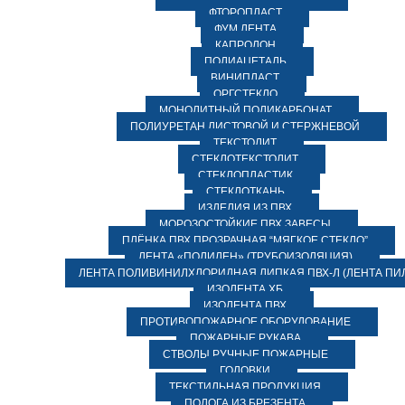
ФТОРОПЛАСТ
ФУМ ЛЕНТА
КАПРОЛОН
ПОЛИАЦЕТАЛЬ
ВИНИПЛАСТ
ОРГСТЕКЛО
МОНОЛИТНЫЙ ПОЛИКАРБОНАТ
ПОЛИУРЕТАН ЛИСТОВОЙ И СТЕРЖНЕВОЙ
ТЕКСТОЛИТ
СТЕКЛОТЕКСТОЛИТ
СТЕКЛОПЛАСТИК
СТЕКЛОТКАНЬ
ИЗДЕЛИЯ ИЗ ПВХ
МОРОЗОСТОЙКИЕ ПВХ ЗАВЕСЫ
ПЛЁНКА ПВХ ПРОЗРАЧНАЯ “МЯГКОЕ СТЕКЛО”
ЛЕНТА «ПОЛИЛЕН» (ТРУБОИЗОЛЯЦИЯ)
ЛЕНТА ПОЛИВИНИЛХЛОРИДНАЯ ЛИПКАЯ ПВХ-Л (ЛЕНТА ПИ
ИЗОЛЕНТА ХБ
ИЗОЛЕНТА ПВХ
ПРОТИВОПОЖАРНОЕ ОБОРУДОВАНИЕ
ПОЖАРНЫЕ РУКАВА
СТВОЛЫ РУЧНЫЕ ПОЖАРНЫЕ
ГОЛОВКИ
ТЕКСТИЛЬНАЯ ПРОДУКЦИЯ
ПОЛОГА ИЗ БРЕЗЕНТА