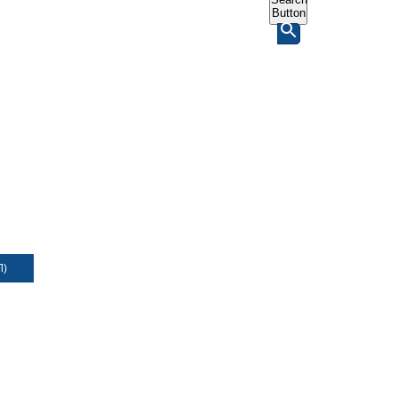
Button
Л)