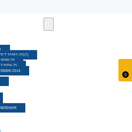
6
СТ 10362-2017)
8698-79
 9356-75
88889-2014
0
ДАВЛЕНИЯ