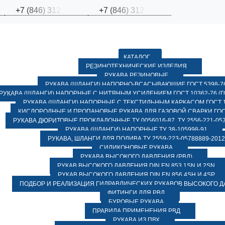
+
7
(
8
4
6
)
3
1
2
+
7
(
8
4
6
)
3
1
2
КАТАЛОГ
РЕЗИНОТЕХНИЧЕСКИЕ ИЗДЕЛИЯ
РУКАВА РЕЗИНОВЫЕ
РУКАВА (ШЛАНГИ) НАПОРНО-ВСАСЫВАЮЩИЕ ГОСТ 5398-7
РУКАВА (ШЛАНГИ) НАПОРНЫЕ С НИТЯНЫМ УСИЛЕНИЕМ ГОСТ 10362-76 (ГО
РУКАВА (ШЛАНГИ) НАПОРНЫЕ С ТЕКСТИЛЬНЫМ КАРКАСОМ ГОСТ 1
КИСЛОРОДНЫЕ И ПРОПАНОВЫЕ РУКАВА ДЛЯ ГАЗОВОЙ СВАРКИ ГОСТ
РУКАВА ДЮРИТОВЫЕ ПРОКЛАДОЧНЫЕ ТУ 0056016-87, ТУ 2556-221-057
РУКАВА (ШЛАНГИ) НАПОРНЫЕ ТУ 38-105998-91
РУКАВА, ШЛАНГИ ДЛЯ ПОЛИВА ТУ 2559-223-05788889-2012
СИЛИКОНОВЫЕ РУКАВА
РУКАВА ВЫСОКОГО ДАВЛЕНИЯ (РВД)
РУКАВ ВЫСОКОГО ДАВЛЕНИЯ DIN EN 853 1SN И 2SN
РУКАВ ВЫСОКОГО ДАВЛЕНИЯ DIN EN 856 4SH И 4SP
ПОДБОР И РЕАЛИЗАЦИЯ ГИДРАВЛИЧЕСКИХ РУКАВОВ ВЫСОКОГО 
ФИТИНГИ ДЛЯ РВД
БУРОВЫЕ РУКАВА
ПРАВИЛА ПРИМЕНЕНИЯ РВД
РУКАВА ИЗ ПВХ