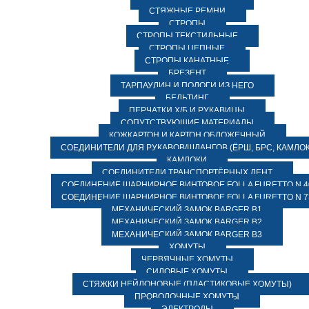
СТЯЖНЫЕ РЕМНИ
СТРОПЫ
СТРОПЫ ТЕКСТИЛЬНЫЕ
СТРОПЫ ЦЕПНЫЕ
СТРОПЫ КАНАТНЫЕ
БРЕЗЕНТ
ТАРПАУЛИН И ПОЛОГИ ИЗ НЕГО
БЕЛЬТИНГ
ПЕРЧАТКИ Х/Б И РУКАВИЦЫ
СОПУТСТВУЮЩИЕ МАТЕРИАЛЫ
КОЖКАРТОН И КАРТОН ОБЛОЖЕЧНЫЙ
СОЕДИНИТЕЛИ ДЛЯ РУКАВОВ/ШЛАНГОВ (ЁРШ, БРС, КАМЛОК
КАМЛОКИ
СОЕДИНИТЕЛИ ТРАНСПОРТЁРНЫХ ЛЕНТ
СОЕДИНЕНИЕ ШАРНИРНОЕ ВИНТОВОЕ FOLLA FURETTO N 4
СОЕДИНЕНИЕ ШАРНИРНОЕ ВИНТОВОЕ FOLLA FURETTO N 7
МЕХАНИЧЕСКИЙ ЗАМОК BARGER B1
МЕХАНИЧЕСКИЙ ЗАМОК BARGER B2
МЕХАНИЧЕСКИЙ ЗАМОК BARGER B3
ХОМУТЫ
ЧЕРВЯЧНЫЕ ХОМУТЫ
СИЛОВЫЕ ХОМУТЫ
СТЯЖКИ НЕЙЛОНОВЫЕ (ПЛАСТИКОВЫЕ ХОМУТЫ)
ПРОВОЛОЧНЫЕ ХОМУТЫ