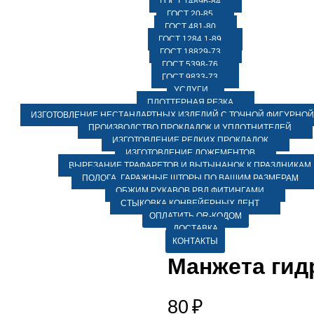
ГОСТ 14896-84
ГОСТ 20-85
ГОСТ 481-80
ГОСТ 1284.1-89
ГОСТ 18829-73
ГОСТ 5398-76
ГОСТ 9833-73
УСЛУГИ
ПЛОТТЕРНАЯ РЕЗКА
ИЗГОТОВЛЕНИЕ НЕСТАНДАРТНЫХ ИЗДЕЛИЙ С ТОЧНОЙ ФИГУРНОЙ
ПРОИЗВОДСТВО ПРОКЛАДОК И УПЛОТНИТЕЛЕЙ
ИЗГОТОВЛЕНИЕ РЕДКИХ ПРОКЛАДОК
ИЗГОТОВЛЕНИЕ ЛОЖЕМЕНТОВ
ВЫРЕЗАНИЕ ТРАФАРЕТОВ И ВЫТЫНАНОК К ПРАЗДНИКАМ
ПОЛОГА, ГАРАЖНЫЕ ШТОРЫ ПО ВАШИМ РАЗМЕРАМ
ОБЖИМ РУКАВОВ РВД ФИТИНГАМИ
СТЫКОВКА КОНВЕЙЕРНЫХ ЛЕНТ
ОПЛАТИТЬ QR-КОДОМ
ДОСТАВКА
КОНТАКТЫ
Манжета гид
80
₽