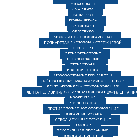
ФТОРОПЛАСТ
ФУМ ЛЕНТА
КАПРОЛОН
ПОЛИАЦЕТАЛЬ
ВИНИПЛАСТ
ОРГСТЕКЛО
МОНОЛИТНЫЙ ПОЛИКАРБОНАТ
ПОЛИУРЕТАН ЛИСТОВОЙ И СТЕРЖНЕВОЙ
ТЕКСТОЛИТ
СТЕКЛОТЕКСТОЛИТ
СТЕКЛОПЛАСТИК
СТЕКЛОТКАНЬ
ИЗДЕЛИЯ ИЗ ПВХ
МОРОЗОСТОЙКИЕ ПВХ ЗАВЕСЫ
ПЛЁНКА ПВХ ПРОЗРАЧНАЯ “МЯГКОЕ СТЕКЛО”
ЛЕНТА «ПОЛИЛЕН» (ТРУБОИЗОЛЯЦИЯ)
ЛЕНТА ПОЛИВИНИЛХЛОРИДНАЯ ЛИПКАЯ ПВХ-Л (ЛЕНТА ПИ
ИЗОЛЕНТА ХБ
ИЗОЛЕНТА ПВХ
ПРОТИВОПОЖАРНОЕ ОБОРУДОВАНИЕ
ПОЖАРНЫЕ РУКАВА
СТВОЛЫ РУЧНЫЕ ПОЖАРНЫЕ
ГОЛОВКИ
ТЕКСТИЛЬНАЯ ПРОДУКЦИЯ
ПОЛОГА ИЗ БРЕЗЕНТА