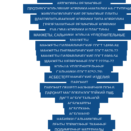
АВТОКОВРЫ РЕЗИНОВЫЕ
ПРОТИВОСКОЛЬЗЯЩИЕ КОВРИКИ-НАКЛАДКИ НА СТУПЕН
ЖИВОТНОВОДЧЕСКИЕ РЕЗИНОВЫЕ ПЛИТЫ
ВЛАГОВПИТЫВАЮЩИЕ КОВРИКИ ТИПА КОВРОЛИН
ГРЯЗЕЗАЩИТНЫЕ РЕЗИНОВЫЕ КОВРИКИ
EVA (ЭВА) КОВРИКИ И ПЛАСТИНЫ
МАНЖЕТЫ, САЛЬНИКИ, КОЛЬЦА УПЛОТНИТЕЛЬНЫЕ
МАНЖЕТЫ
МАНЖЕТЫ ГИДРАВЛИЧЕСКИЕ ГОСТ 14896-84
МАНЖЕТЫ ПНЕВМАТИЧЕСКИЕ ГОСТ 6678-72
МАНЖЕТЫ ГИДРАВЛИЧЕСКИЕ ГОСТ 6969-54
МАНЖЕТЫ ШЕВРОННЫЕ ГОСТ 22704-77
КОЛЬЦА УПЛОТНИТЕЛЬНЫЕ
САЛЬНИКИ (ГОСТ 8752-79)
АСБЕСТОТЕХНИЧЕСКИЕ ИЗДЕЛИЯ
ПАРОНИТ
ПАРОНИТ ОБЩЕГО НАЗНАЧЕНИЯ ПОН-Б
ПАРОНИТ МАСЛОБЕНЗОСТОЙКИЙ ПМБ
ЛИСТ АСБОСТАЛЬНОЙ
АСБОКАРТОН
АСБОТКАНЬ
АСБОШНУР
НАБИВКИ САЛЬНИКОВЫЕ
ЛЕНТЫ ТОРМОЗНЫЕ ТКАННЫЕ
ПОЛИМЕРНЫЕ МАТЕРИАЛЫ