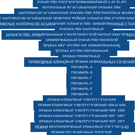
РУКАВ ПВХ ПЛОСКОСВОРАЧИВАЕМЫЙ (LAY FLAT)
ВОЗДУШНЫЕ ВСАСЫВАЮЩИЕ РУКАВА ПВХ
НАПОРНО-ВСАСЫВАЮЩИЕ РУКАВА ПВХ ДЛЯ ПИЩЕВЫХ ЖИДК
 НАПОРНО-ВСАСЫВАЮЩИЕ МОРОЗОСТОЙКИЕ ШЛАНГИ ПВХ (СУПЕРЭЛАС
ЯЖЕЛЫЕ НАПОРНО-ВСАСЫВАЮЩИЕ ШЛАНГИ ПВХ, АРМИРОВАННЫЕ СТА
РУКАВА ПВХ НАПОРНЫЕ
ШЛАНГИ ПВХ, АРМИРОВАННЫЕ СИНТЕТИЧЕСКОЙ НИТЬЮ (МАСЛОБЕН
АРМИРОВАННЫЙ РУКАВ ПВХ ПИЩЕВОЙ
ТРУБКА МБС ИЗ ПВХ (НЕ АРМИРОВАННАЯ)
ТРУБКА ИЗ ПВХ ПРОЗРАЧНАЯ
РЕМНИ ПРИВОДНЫЕ
ПРИВОДНЫЕ КЛИНОВЫЕ РЕМНИ НОРМАЛЬНЫХ СЕЧЕНИЙ
ПРОФИЛЬ A
ПРОФИЛЬ B
ПРОФИЛЬ C
ПРОФИЛЬ D
ПРОФИЛЬ E
ПРОФИЛЬ Z
РЕМНИ КЛИНОВЫЕ УЗКОГО СЕЧЕНИЯ
РЕМНИ КЛИНОВЫЕ УЗКОГО СЕЧЕНИЯ SPA И XPA
РЕМНИ КЛИНОВЫЕ УЗКОГО СЕЧЕНИЯ SPB, XPB
РЕМНИ КЛИНОВЫЕ УЗКОГО СЕЧЕНИЯ SPC, XPC
РЕМНИ КЛИНОВЫЕ УЗКОГО СЕЧЕНИЯ SPZ, XPZ
РЕМНИ ВЕНТИЛЯТОРНЫЕ КЛИНОВЫЕ ГОСТ 5813-93
РЕМНИ БЕСКОНЕЧНЫЕ ПЛОСКИЕ