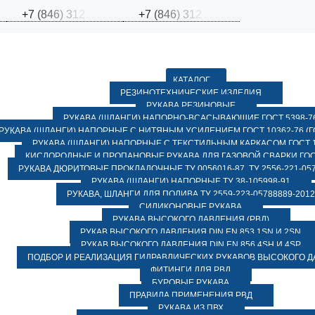
+
7
(
8
4
6
)
3
1
2
+
7
(
8
4
6
)
3
1
2
КАТАЛОГ
РЕЗИНОТЕХНИЧЕСКИЕ ИЗДЕЛИЯ
РУКАВА РЕЗИНОВЫЕ
РУКАВА (ШЛАНГИ) НАПОРНО-ВСАСЫВАЮЩИЕ ГОСТ 5398-7
РУКАВА (ШЛАНГИ) НАПОРНЫЕ С НИТЯНЫМ УСИЛЕНИЕМ ГОСТ 10362-76 (ГО
РУКАВА (ШЛАНГИ) НАПОРНЫЕ С ТЕКСТИЛЬНЫМ КАРКАСОМ ГОСТ 1
КИСЛОРОДНЫЕ И ПРОПАНОВЫЕ РУКАВА ДЛЯ ГАЗОВОЙ СВАРКИ ГОСТ
РУКАВА ДЮРИТОВЫЕ ПРОКЛАДОЧНЫЕ ТУ 0056016-87, ТУ 2556-221-057
РУКАВА (ШЛАНГИ) НАПОРНЫЕ ТУ 38-105998-91
РУКАВА, ШЛАНГИ ДЛЯ ПОЛИВА ТУ 2559-223-05788889-2012
СИЛИКОНОВЫЕ РУКАВА
РУКАВА ВЫСОКОГО ДАВЛЕНИЯ (РВД)
РУКАВ ВЫСОКОГО ДАВЛЕНИЯ DIN EN 853 1SN И 2SN
РУКАВ ВЫСОКОГО ДАВЛЕНИЯ DIN EN 856 4SH И 4SP
ПОДБОР И РЕАЛИЗАЦИЯ ГИДРАВЛИЧЕСКИХ РУКАВОВ ВЫСОКОГО 
ФИТИНГИ ДЛЯ РВД
БУРОВЫЕ РУКАВА
ПРАВИЛА ПРИМЕНЕНИЯ РВД
РУКАВА ИЗ ПВХ