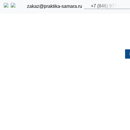
+
7
(
8
4
6
)
9
7
7
zakaz@praktika-samara.ru