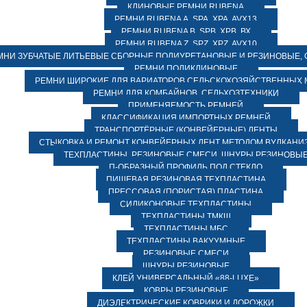
КЛИНОВЫЕ РЕМНИ RUBENA
РЕМНИ RUBENA А, SPA, XPA, AVX13
РЕМНИ RUBENA В, SPВ, ХPВ, ВХ
РЕМНИ RUBENA Z, SPZ, XPZ, AVX10
МНИ ЗУБЧАТЫЕ ЛИТЬЕВЫЕ СБОРНЫЕ ПОЛИУРЕТАНОВЫЕ И РЕЗИНОВЫЕ, 
РЕМНИ ПОЛИКЛИНОВЫЕ
РЕМНИ ШИРОКИЕ ДЛЯ ВАРИАТОРОВ СЕЛЬСКОХОЗЯЙСТВЕННЫХ
РЕМНИ ДЛЯ КОМБАЙНОВ, СЕЛЬХОЗТЕХНИКИ
ПРИМЕНЯЕМОСТЬ РЕМНЕЙ
КЛАССИФИКАЦИЯ ИМПОРТНЫХ РЕМНЕЙ
ТРАНСПОРТЁРНЫЕ (КОНВЕЙЕРНЫЕ) ЛЕНТЫ
СТЫКОВКА И РЕМОНТ КОНВЕЙЕРНЫХ ЛЕНТ МЕТОДОМ ВУЛКАНИ
ТЕХПЛАСТИНЫ, РЕЗИНОВЫЕ СМЕСИ, ШНУРЫ РЕЗИНОВЫ
П-ОБРАЗНЫЙ ПРОФИЛЬ ПОД СТЕКЛО
ПИЩЕВАЯ РЕЗИНОВАЯ ТЕХПЛАСТИНА
ПРЕССОВАЯ (ПОРИСТАЯ) ПЛАСТИНА
СИЛИКОНОВЫЕ ТЕХПЛАСТИНЫ
ТЕХПЛАСТИНЫ ТМКЩ
ТЕХПЛАСТИНЫ МБС
ТЕХПЛАСТИНЫ ВАКУУМНЫЕ
РЕЗИНОВЫЕ СМЕСИ
ШНУРЫ РЕЗИНОВЫЕ
КЛЕЙ УНИВЕРСАЛЬНЫЙ «88-LUXE»
КОВРЫ РЕЗИНОВЫЕ
ДИЭЛЕКТРИЧЕСКИЕ КОВРИКИ И ДОРОЖКИ