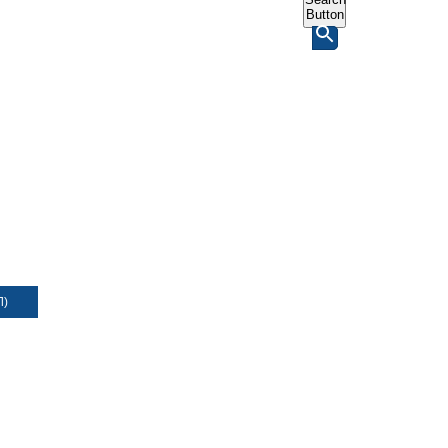
Button
Л)