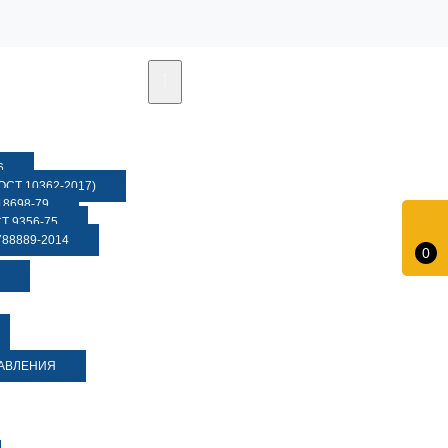
6
СТ 10362-2017)
8698-79
 9356-75
88889-2014
0
ДАВЛЕНИЯ