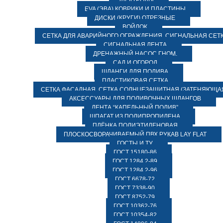
ЭЛЕКТРОДЫ
EVA (ЭВА) КОВРИКИ И ПЛАСТИНЫ
ДИСКИ (КРУГИ) ОТРЕЗНЫЕ
ВОЙЛОК
СЕТКА ДЛЯ АВАРИЙНОГО ОГРАЖДЕНИЯ, СИГНАЛЬНАЯ СЕТ
СИГНАЛЬНАЯ ЛЕНТА
ДРЕНАЖНЫЙ НАСОС ГНОМ.
САД И ОГОРОД
ШЛАНГИ ДЛЯ ПОЛИВА
ПЛАСТИКОВАЯ СЕТКА
СЕТКА ФАСАДНАЯ. СЕТКА СОЛНЦЕЗАЩИТНАЯ (ЗАТЕНЯЮЩАЯ
АКСЕССУАРЫ ДЛЯ ПОЛИВОЧНЫХ ШЛАНГОВ
ЛЕНТА “КАПЕЛЬНЫЙ ПОЛИВ”
ШПАГАТ ИЗ ПОЛИПРОПИЛЕНА
ПЛЁНКА ПОЛИЭТИЛЕНОВАЯ
ПЛОСКОСВОРАЧИВАЕМЫЙ ПВХ РУКАВ LAY FLAT
ГОСТЫ И ТУ
ГОСТ 15180-86
ГОСТ 1284.2-89
ГОСТ 1284.2-96
ГОСТ 6678-72
ГОСТ 7338-90
ГОСТ 8752-79
ГОСТ 10362-76
ГОСТ 10354-82