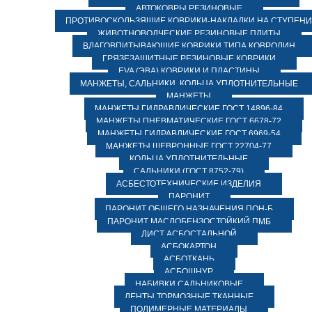
АВТОКОВРЫ РЕЗИНОВЫЕ
ПРОТИВОСКОЛЬЗЯЩИЕ КОВРИКИ-НАКЛАДКИ НА СТУПЕН
ЖИВОТНОВОДЧЕСКИЕ РЕЗИНОВЫЕ ПЛИТЫ
ВЛАГОВПИТЫВАЮЩИЕ КОВРИКИ ТИПА КОВРОЛИН
ГРЯЗЕЗАЩИТНЫЕ РЕЗИНОВЫЕ КОВРИКИ
EVA (ЭВА) КОВРИКИ И ПЛАСТИНЫ
МАНЖЕТЫ, САЛЬНИКИ, КОЛЬЦА УПЛОТНИТЕЛЬНЫЕ
МАНЖЕТЫ
МАНЖЕТЫ ГИДРАВЛИЧЕСКИЕ ГОСТ 14896-84
МАНЖЕТЫ ПНЕВМАТИЧЕСКИЕ ГОСТ 6678-72
МАНЖЕТЫ ГИДРАВЛИЧЕСКИЕ ГОСТ 6969-54
МАНЖЕТЫ ШЕВРОННЫЕ ГОСТ 22704-77
КОЛЬЦА УПЛОТНИТЕЛЬНЫЕ
САЛЬНИКИ (ГОСТ 8752-79)
АСБЕСТОТЕХНИЧЕСКИЕ ИЗДЕЛИЯ
ПАРОНИТ
ПАРОНИТ ОБЩЕГО НАЗНАЧЕНИЯ ПОН-Б
ПАРОНИТ МАСЛОБЕНЗОСТОЙКИЙ ПМБ
ЛИСТ АСБОСТАЛЬНОЙ
АСБОКАРТОН
АСБОТКАНЬ
АСБОШНУР
НАБИВКИ САЛЬНИКОВЫЕ
ЛЕНТЫ ТОРМОЗНЫЕ ТКАННЫЕ
ПОЛИМЕРНЫЕ МАТЕРИАЛЫ