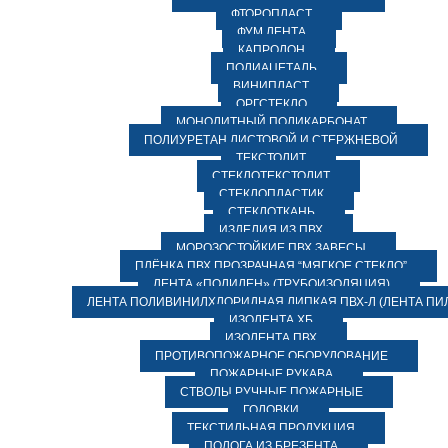
ФТОРОПЛАСТ
ФУМ ЛЕНТА
КАПРОЛОН
ПОЛИАЦЕТАЛЬ
ВИНИПЛАСТ
ОРГСТЕКЛО
МОНОЛИТНЫЙ ПОЛИКАРБОНАТ
ПОЛИУРЕТАН ЛИСТОВОЙ И СТЕРЖНЕВОЙ
ТЕКСТОЛИТ
СТЕКЛОТЕКСТОЛИТ
СТЕКЛОПЛАСТИК
СТЕКЛОТКАНЬ
ИЗДЕЛИЯ ИЗ ПВХ
МОРОЗОСТОЙКИЕ ПВХ ЗАВЕСЫ
ПЛЁНКА ПВХ ПРОЗРАЧНАЯ “МЯГКОЕ СТЕКЛО”
ЛЕНТА «ПОЛИЛЕН» (ТРУБОИЗОЛЯЦИЯ)
ЛЕНТА ПОЛИВИНИЛХЛОРИДНАЯ ЛИПКАЯ ПВХ-Л (ЛЕНТА ПИ
ИЗОЛЕНТА ХБ
ИЗОЛЕНТА ПВХ
ПРОТИВОПОЖАРНОЕ ОБОРУДОВАНИЕ
ПОЖАРНЫЕ РУКАВА
СТВОЛЫ РУЧНЫЕ ПОЖАРНЫЕ
ГОЛОВКИ
ТЕКСТИЛЬНАЯ ПРОДУКЦИЯ
ПОЛОГА ИЗ БРЕЗЕНТА