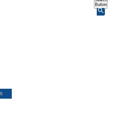
Button
Л)