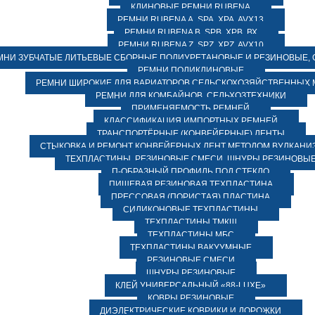
КЛИНОВЫЕ РЕМНИ RUBENA
РЕМНИ RUBENA А, SPA, XPA, AVX13
РЕМНИ RUBENA В, SPВ, ХPВ, ВХ
РЕМНИ RUBENA Z, SPZ, XPZ, AVX10
МНИ ЗУБЧАТЫЕ ЛИТЬЕВЫЕ СБОРНЫЕ ПОЛИУРЕТАНОВЫЕ И РЕЗИНОВЫЕ, 
РЕМНИ ПОЛИКЛИНОВЫЕ
РЕМНИ ШИРОКИЕ ДЛЯ ВАРИАТОРОВ СЕЛЬСКОХОЗЯЙСТВЕННЫХ
РЕМНИ ДЛЯ КОМБАЙНОВ, СЕЛЬХОЗТЕХНИКИ
ПРИМЕНЯЕМОСТЬ РЕМНЕЙ
КЛАССИФИКАЦИЯ ИМПОРТНЫХ РЕМНЕЙ
ТРАНСПОРТЁРНЫЕ (КОНВЕЙЕРНЫЕ) ЛЕНТЫ
СТЫКОВКА И РЕМОНТ КОНВЕЙЕРНЫХ ЛЕНТ МЕТОДОМ ВУЛКАНИ
ТЕХПЛАСТИНЫ, РЕЗИНОВЫЕ СМЕСИ, ШНУРЫ РЕЗИНОВЫ
П-ОБРАЗНЫЙ ПРОФИЛЬ ПОД СТЕКЛО
ПИЩЕВАЯ РЕЗИНОВАЯ ТЕХПЛАСТИНА
ПРЕССОВАЯ (ПОРИСТАЯ) ПЛАСТИНА
СИЛИКОНОВЫЕ ТЕХПЛАСТИНЫ
ТЕХПЛАСТИНЫ ТМКЩ
ТЕХПЛАСТИНЫ МБС
ТЕХПЛАСТИНЫ ВАКУУМНЫЕ
РЕЗИНОВЫЕ СМЕСИ
ШНУРЫ РЕЗИНОВЫЕ
КЛЕЙ УНИВЕРСАЛЬНЫЙ «88-LUXE»
КОВРЫ РЕЗИНОВЫЕ
ДИЭЛЕКТРИЧЕСКИЕ КОВРИКИ И ДОРОЖКИ