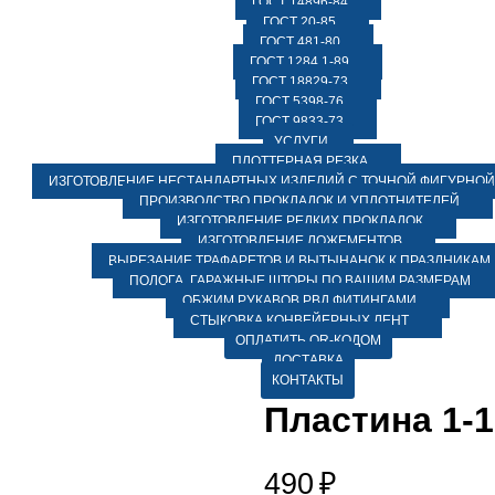
ГОСТ 14896-84
ГОСТ 20-85
ГОСТ 481-80
ГОСТ 1284.1-89
ГОСТ 18829-73
ГОСТ 5398-76
ГОСТ 9833-73
УСЛУГИ
ПЛОТТЕРНАЯ РЕЗКА
ИЗГОТОВЛЕНИЕ НЕСТАНДАРТНЫХ ИЗДЕЛИЙ С ТОЧНОЙ ФИГУРНОЙ
ПРОИЗВОДСТВО ПРОКЛАДОК И УПЛОТНИТЕЛЕЙ
ИЗГОТОВЛЕНИЕ РЕДКИХ ПРОКЛАДОК
ИЗГОТОВЛЕНИЕ ЛОЖЕМЕНТОВ
ВЫРЕЗАНИЕ ТРАФАРЕТОВ И ВЫТЫНАНОК К ПРАЗДНИКАМ
ПОЛОГА, ГАРАЖНЫЕ ШТОРЫ ПО ВАШИМ РАЗМЕРАМ
ОБЖИМ РУКАВОВ РВД ФИТИНГАМИ
СТЫКОВКА КОНВЕЙЕРНЫХ ЛЕНТ
ОПЛАТИТЬ QR-КОДОМ
ДОСТАВКА
КОНТАКТЫ
Пластина 1-
490
₽