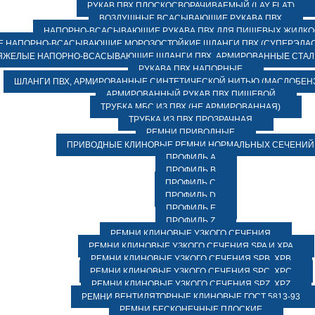
РУКАВ ПВХ ПЛОСКОСВОРАЧИВАЕМЫЙ (LAY FLAT)
ВОЗДУШНЫЕ ВСАСЫВАЮЩИЕ РУКАВА ПВХ
НАПОРНО-ВСАСЫВАЮЩИЕ РУКАВА ПВХ ДЛЯ ПИЩЕВЫХ ЖИДК
 НАПОРНО-ВСАСЫВАЮЩИЕ МОРОЗОСТОЙКИЕ ШЛАНГИ ПВХ (СУПЕРЭЛАС
ЯЖЕЛЫЕ НАПОРНО-ВСАСЫВАЮЩИЕ ШЛАНГИ ПВХ, АРМИРОВАННЫЕ СТА
РУКАВА ПВХ НАПОРНЫЕ
ШЛАНГИ ПВХ, АРМИРОВАННЫЕ СИНТЕТИЧЕСКОЙ НИТЬЮ (МАСЛОБЕН
АРМИРОВАННЫЙ РУКАВ ПВХ ПИЩЕВОЙ
ТРУБКА МБС ИЗ ПВХ (НЕ АРМИРОВАННАЯ)
ТРУБКА ИЗ ПВХ ПРОЗРАЧНАЯ
РЕМНИ ПРИВОДНЫЕ
ПРИВОДНЫЕ КЛИНОВЫЕ РЕМНИ НОРМАЛЬНЫХ СЕЧЕНИЙ
ПРОФИЛЬ A
ПРОФИЛЬ B
ПРОФИЛЬ C
ПРОФИЛЬ D
ПРОФИЛЬ E
ПРОФИЛЬ Z
РЕМНИ КЛИНОВЫЕ УЗКОГО СЕЧЕНИЯ
РЕМНИ КЛИНОВЫЕ УЗКОГО СЕЧЕНИЯ SPA И XPA
РЕМНИ КЛИНОВЫЕ УЗКОГО СЕЧЕНИЯ SPB, XPB
РЕМНИ КЛИНОВЫЕ УЗКОГО СЕЧЕНИЯ SPC, XPC
РЕМНИ КЛИНОВЫЕ УЗКОГО СЕЧЕНИЯ SPZ, XPZ
РЕМНИ ВЕНТИЛЯТОРНЫЕ КЛИНОВЫЕ ГОСТ 5813-93
РЕМНИ БЕСКОНЕЧНЫЕ ПЛОСКИЕ