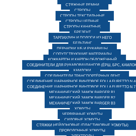
СТЯЖНЫЕ РЕМНИ
СТРОПЫ
СТРОПЫ ТЕКСТИЛЬНЫЕ
СТРОПЫ ЦЕПНЫЕ
СТРОПЫ КАНАТНЫЕ
БРЕЗЕНТ
ТАРПАУЛИН И ПОЛОГИ ИЗ НЕГО
БЕЛЬТИНГ
ПЕРЧАТКИ Х/Б И РУКАВИЦЫ
СОПУТСТВУЮЩИЕ МАТЕРИАЛЫ
КОЖКАРТОН И КАРТОН ОБЛОЖЕЧНЫЙ
СОЕДИНИТЕЛИ ДЛЯ РУКАВОВ/ШЛАНГОВ (ЁРШ, БРС, КАМЛОК
КАМЛОКИ
СОЕДИНИТЕЛИ ТРАНСПОРТЁРНЫХ ЛЕНТ
СОЕДИНЕНИЕ ШАРНИРНОЕ ВИНТОВОЕ FOLLA FURETTO N 4
СОЕДИНЕНИЕ ШАРНИРНОЕ ВИНТОВОЕ FOLLA FURETTO N 7
МЕХАНИЧЕСКИЙ ЗАМОК BARGER B1
МЕХАНИЧЕСКИЙ ЗАМОК BARGER B2
МЕХАНИЧЕСКИЙ ЗАМОК BARGER B3
ХОМУТЫ
ЧЕРВЯЧНЫЕ ХОМУТЫ
СИЛОВЫЕ ХОМУТЫ
СТЯЖКИ НЕЙЛОНОВЫЕ (ПЛАСТИКОВЫЕ ХОМУТЫ)
ПРОВОЛОЧНЫЕ ХОМУТЫ