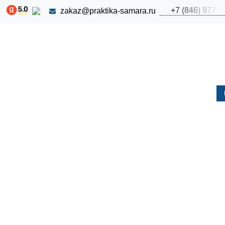
+
7
(
8
4
6
)
9
7
7
zakaz@praktika-samara.ru