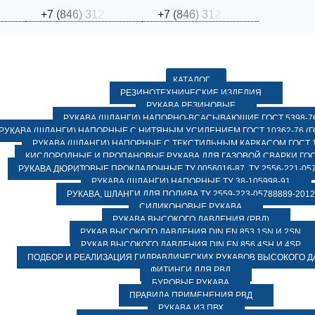
+
7
(
8
4
6
)
3
1
2
+
7
(
8
4
6
)
3
1
2
КАТАЛОГ
РЕЗИНОТЕХНИЧЕСКИЕ ИЗДЕЛИЯ
РУКАВА РЕЗИНОВЫЕ
РУКАВА (ШЛАНГИ) НАПОРНО-ВСАСЫВАЮЩИЕ ГОСТ 5398-7
РУКАВА (ШЛАНГИ) НАПОРНЫЕ С НИТЯНЫМ УСИЛЕНИЕМ ГОСТ 10362-76 (ГО
РУКАВА (ШЛАНГИ) НАПОРНЫЕ С ТЕКСТИЛЬНЫМ КАРКАСОМ ГОСТ 1
КИСЛОРОДНЫЕ И ПРОПАНОВЫЕ РУКАВА ДЛЯ ГАЗОВОЙ СВАРКИ ГОСТ
РУКАВА ДЮРИТОВЫЕ ПРОКЛАДОЧНЫЕ ТУ 0056016-87, ТУ 2556-221-057
РУКАВА (ШЛАНГИ) НАПОРНЫЕ ТУ 38-105998-91
РУКАВА, ШЛАНГИ ДЛЯ ПОЛИВА ТУ 2559-223-05788889-2012
СИЛИКОНОВЫЕ РУКАВА
РУКАВА ВЫСОКОГО ДАВЛЕНИЯ (РВД)
РУКАВ ВЫСОКОГО ДАВЛЕНИЯ DIN EN 853 1SN И 2SN
РУКАВ ВЫСОКОГО ДАВЛЕНИЯ DIN EN 856 4SH И 4SP
ПОДБОР И РЕАЛИЗАЦИЯ ГИДРАВЛИЧЕСКИХ РУКАВОВ ВЫСОКОГО 
ФИТИНГИ ДЛЯ РВД
БУРОВЫЕ РУКАВА
ПРАВИЛА ПРИМЕНЕНИЯ РВД
РУКАВА ИЗ ПВХ