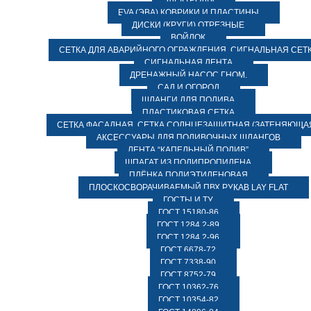
ЭЛЕКТРОДЫ
EVA (ЭВА) КОВРИКИ И ПЛАСТИНЫ
ДИСКИ (КРУГИ) ОТРЕЗНЫЕ
ВОЙЛОК
СЕТКА ДЛЯ АВАРИЙНОГО ОГРАЖДЕНИЯ, СИГНАЛЬНАЯ СЕТ
СИГНАЛЬНАЯ ЛЕНТА
ДРЕНАЖНЫЙ НАСОС ГНОМ.
САД И ОГОРОД
ШЛАНГИ ДЛЯ ПОЛИВА
ПЛАСТИКОВАЯ СЕТКА
СЕТКА ФАСАДНАЯ. СЕТКА СОЛНЦЕЗАЩИТНАЯ (ЗАТЕНЯЮЩАЯ
АКСЕССУАРЫ ДЛЯ ПОЛИВОЧНЫХ ШЛАНГОВ
ЛЕНТА “КАПЕЛЬНЫЙ ПОЛИВ”
ШПАГАТ ИЗ ПОЛИПРОПИЛЕНА
ПЛЁНКА ПОЛИЭТИЛЕНОВАЯ
ПЛОСКОСВОРАЧИВАЕМЫЙ ПВХ РУКАВ LAY FLAT
ГОСТЫ И ТУ
ГОСТ 15180-86
ГОСТ 1284.2-89
ГОСТ 1284.2-96
ГОСТ 6678-72
ГОСТ 7338-90
ГОСТ 8752-79
ГОСТ 10362-76
ГОСТ 10354-82