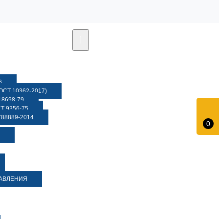
6
СТ 10362-2017)
8698-79
 9356-75
88889-2014
0
ДАВЛЕНИЯ