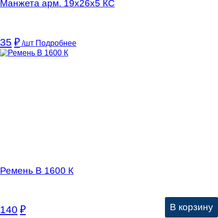
Манжета арм. 19х26х5 КC
35
₽
/шт
Подробнее
Ремень В 1600 К
В корзину
140
₽