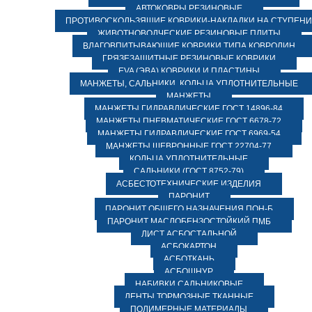
АВТОКОВРЫ РЕЗИНОВЫЕ
ПРОТИВОСКОЛЬЗЯЩИЕ КОВРИКИ-НАКЛАДКИ НА СТУПЕН
ЖИВОТНОВОДЧЕСКИЕ РЕЗИНОВЫЕ ПЛИТЫ
ВЛАГОВПИТЫВАЮЩИЕ КОВРИКИ ТИПА КОВРОЛИН
ГРЯЗЕЗАЩИТНЫЕ РЕЗИНОВЫЕ КОВРИКИ
EVA (ЭВА) КОВРИКИ И ПЛАСТИНЫ
МАНЖЕТЫ, САЛЬНИКИ, КОЛЬЦА УПЛОТНИТЕЛЬНЫЕ
МАНЖЕТЫ
МАНЖЕТЫ ГИДРАВЛИЧЕСКИЕ ГОСТ 14896-84
МАНЖЕТЫ ПНЕВМАТИЧЕСКИЕ ГОСТ 6678-72
МАНЖЕТЫ ГИДРАВЛИЧЕСКИЕ ГОСТ 6969-54
МАНЖЕТЫ ШЕВРОННЫЕ ГОСТ 22704-77
КОЛЬЦА УПЛОТНИТЕЛЬНЫЕ
САЛЬНИКИ (ГОСТ 8752-79)
АСБЕСТОТЕХНИЧЕСКИЕ ИЗДЕЛИЯ
ПАРОНИТ
ПАРОНИТ ОБЩЕГО НАЗНАЧЕНИЯ ПОН-Б
ПАРОНИТ МАСЛОБЕНЗОСТОЙКИЙ ПМБ
ЛИСТ АСБОСТАЛЬНОЙ
АСБОКАРТОН
АСБОТКАНЬ
АСБОШНУР
НАБИВКИ САЛЬНИКОВЫЕ
ЛЕНТЫ ТОРМОЗНЫЕ ТКАННЫЕ
ПОЛИМЕРНЫЕ МАТЕРИАЛЫ