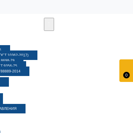
6
СТ 10362-2017)
8698-79
 9356-75
88889-2014
0
ДАВЛЕНИЯ