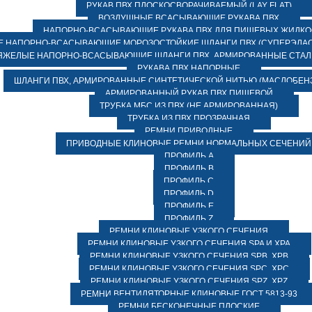
РУКАВ ПВХ ПЛОСКОСВОРАЧИВАЕМЫЙ (LAY FLAT)
ВОЗДУШНЫЕ ВСАСЫВАЮЩИЕ РУКАВА ПВХ
НАПОРНО-ВСАСЫВАЮЩИЕ РУКАВА ПВХ ДЛЯ ПИЩЕВЫХ ЖИДК
 НАПОРНО-ВСАСЫВАЮЩИЕ МОРОЗОСТОЙКИЕ ШЛАНГИ ПВХ (СУПЕРЭЛАС
ЯЖЕЛЫЕ НАПОРНО-ВСАСЫВАЮЩИЕ ШЛАНГИ ПВХ, АРМИРОВАННЫЕ СТА
РУКАВА ПВХ НАПОРНЫЕ
ШЛАНГИ ПВХ, АРМИРОВАННЫЕ СИНТЕТИЧЕСКОЙ НИТЬЮ (МАСЛОБЕН
АРМИРОВАННЫЙ РУКАВ ПВХ ПИЩЕВОЙ
ТРУБКА МБС ИЗ ПВХ (НЕ АРМИРОВАННАЯ)
ТРУБКА ИЗ ПВХ ПРОЗРАЧНАЯ
РЕМНИ ПРИВОДНЫЕ
ПРИВОДНЫЕ КЛИНОВЫЕ РЕМНИ НОРМАЛЬНЫХ СЕЧЕНИЙ
ПРОФИЛЬ A
ПРОФИЛЬ B
ПРОФИЛЬ C
ПРОФИЛЬ D
ПРОФИЛЬ E
ПРОФИЛЬ Z
РЕМНИ КЛИНОВЫЕ УЗКОГО СЕЧЕНИЯ
РЕМНИ КЛИНОВЫЕ УЗКОГО СЕЧЕНИЯ SPA И XPA
РЕМНИ КЛИНОВЫЕ УЗКОГО СЕЧЕНИЯ SPB, XPB
РЕМНИ КЛИНОВЫЕ УЗКОГО СЕЧЕНИЯ SPC, XPC
РЕМНИ КЛИНОВЫЕ УЗКОГО СЕЧЕНИЯ SPZ, XPZ
РЕМНИ ВЕНТИЛЯТОРНЫЕ КЛИНОВЫЕ ГОСТ 5813-93
РЕМНИ БЕСКОНЕЧНЫЕ ПЛОСКИЕ