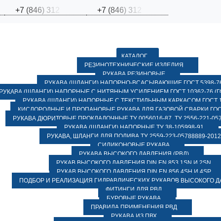
+
7
(
8
4
6
)
3
1
2
+
7
(
8
4
6
)
3
1
2
КАТАЛОГ
РЕЗИНОТЕХНИЧЕСКИЕ ИЗДЕЛИЯ
РУКАВА РЕЗИНОВЫЕ
РУКАВА (ШЛАНГИ) НАПОРНО-ВСАСЫВАЮЩИЕ ГОСТ 5398-7
РУКАВА (ШЛАНГИ) НАПОРНЫЕ С НИТЯНЫМ УСИЛЕНИЕМ ГОСТ 10362-76 (ГО
РУКАВА (ШЛАНГИ) НАПОРНЫЕ С ТЕКСТИЛЬНЫМ КАРКАСОМ ГОСТ 1
КИСЛОРОДНЫЕ И ПРОПАНОВЫЕ РУКАВА ДЛЯ ГАЗОВОЙ СВАРКИ ГОСТ
РУКАВА ДЮРИТОВЫЕ ПРОКЛАДОЧНЫЕ ТУ 0056016-87, ТУ 2556-221-057
РУКАВА (ШЛАНГИ) НАПОРНЫЕ ТУ 38-105998-91
РУКАВА, ШЛАНГИ ДЛЯ ПОЛИВА ТУ 2559-223-05788889-2012
СИЛИКОНОВЫЕ РУКАВА
РУКАВА ВЫСОКОГО ДАВЛЕНИЯ (РВД)
РУКАВ ВЫСОКОГО ДАВЛЕНИЯ DIN EN 853 1SN И 2SN
РУКАВ ВЫСОКОГО ДАВЛЕНИЯ DIN EN 856 4SH И 4SP
ПОДБОР И РЕАЛИЗАЦИЯ ГИДРАВЛИЧЕСКИХ РУКАВОВ ВЫСОКОГО 
ФИТИНГИ ДЛЯ РВД
БУРОВЫЕ РУКАВА
ПРАВИЛА ПРИМЕНЕНИЯ РВД
РУКАВА ИЗ ПВХ