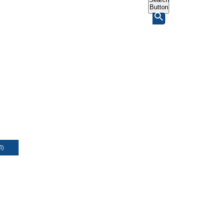
Button
Л)