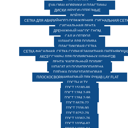
ЭЛЕКТРОДЫ
EVA (ЭВА) КОВРИКИ И ПЛАСТИНЫ
ДИСКИ (КРУГИ) ОТРЕЗНЫЕ
ВОЙЛОК
СЕТКА ДЛЯ АВАРИЙНОГО ОГРАЖДЕНИЯ, СИГНАЛЬНАЯ СЕТ
СИГНАЛЬНАЯ ЛЕНТА
ДРЕНАЖНЫЙ НАСОС ГНОМ.
САД И ОГОРОД
ШЛАНГИ ДЛЯ ПОЛИВА
ПЛАСТИКОВАЯ СЕТКА
СЕТКА ФАСАДНАЯ. СЕТКА СОЛНЦЕЗАЩИТНАЯ (ЗАТЕНЯЮЩАЯ
АКСЕССУАРЫ ДЛЯ ПОЛИВОЧНЫХ ШЛАНГОВ
ЛЕНТА “КАПЕЛЬНЫЙ ПОЛИВ”
ШПАГАТ ИЗ ПОЛИПРОПИЛЕНА
ПЛЁНКА ПОЛИЭТИЛЕНОВАЯ
ПЛОСКОСВОРАЧИВАЕМЫЙ ПВХ РУКАВ LAY FLAT
ГОСТЫ И ТУ
ГОСТ 15180-86
ГОСТ 1284.2-89
ГОСТ 1284.2-96
ГОСТ 6678-72
ГОСТ 7338-90
ГОСТ 8752-79
ГОСТ 10362-76
ГОСТ 10354-82