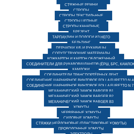
СТЯЖНЫЕ РЕМНИ
СТРОПЫ
СТРОПЫ ТЕКСТИЛЬНЫЕ
СТРОПЫ ЦЕПНЫЕ
СТРОПЫ КАНАТНЫЕ
БРЕЗЕНТ
ТАРПАУЛИН И ПОЛОГИ ИЗ НЕГО
БЕЛЬТИНГ
ПЕРЧАТКИ Х/Б И РУКАВИЦЫ
СОПУТСТВУЮЩИЕ МАТЕРИАЛЫ
КОЖКАРТОН И КАРТОН ОБЛОЖЕЧНЫЙ
СОЕДИНИТЕЛИ ДЛЯ РУКАВОВ/ШЛАНГОВ (ЁРШ, БРС, КАМЛОК
КАМЛОКИ
СОЕДИНИТЕЛИ ТРАНСПОРТЁРНЫХ ЛЕНТ
СОЕДИНЕНИЕ ШАРНИРНОЕ ВИНТОВОЕ FOLLA FURETTO N 4
СОЕДИНЕНИЕ ШАРНИРНОЕ ВИНТОВОЕ FOLLA FURETTO N 7
МЕХАНИЧЕСКИЙ ЗАМОК BARGER B1
МЕХАНИЧЕСКИЙ ЗАМОК BARGER B2
МЕХАНИЧЕСКИЙ ЗАМОК BARGER B3
ХОМУТЫ
ЧЕРВЯЧНЫЕ ХОМУТЫ
СИЛОВЫЕ ХОМУТЫ
СТЯЖКИ НЕЙЛОНОВЫЕ (ПЛАСТИКОВЫЕ ХОМУТЫ)
ПРОВОЛОЧНЫЕ ХОМУТЫ