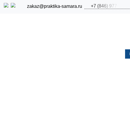
+
7
(
8
4
6
)
9
7
7
zakaz@praktika-samara.ru