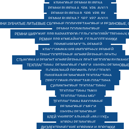
КЛИНОВЫЕ РЕМНИ RUBENA
РЕМНИ RUBENA А, SPA, XPA, AVX13
РЕМНИ RUBENA В, SPВ, ХPВ, ВХ
РЕМНИ RUBENA Z, SPZ, XPZ, AVX10
МНИ ЗУБЧАТЫЕ ЛИТЬЕВЫЕ СБОРНЫЕ ПОЛИУРЕТАНОВЫЕ И РЕЗИНОВЫЕ, 
РЕМНИ ПОЛИКЛИНОВЫЕ
РЕМНИ ШИРОКИЕ ДЛЯ ВАРИАТОРОВ СЕЛЬСКОХОЗЯЙСТВЕННЫХ
РЕМНИ ДЛЯ КОМБАЙНОВ, СЕЛЬХОЗТЕХНИКИ
ПРИМЕНЯЕМОСТЬ РЕМНЕЙ
КЛАССИФИКАЦИЯ ИМПОРТНЫХ РЕМНЕЙ
ТРАНСПОРТЁРНЫЕ (КОНВЕЙЕРНЫЕ) ЛЕНТЫ
СТЫКОВКА И РЕМОНТ КОНВЕЙЕРНЫХ ЛЕНТ МЕТОДОМ ВУЛКАНИ
ТЕХПЛАСТИНЫ, РЕЗИНОВЫЕ СМЕСИ, ШНУРЫ РЕЗИНОВЫ
П-ОБРАЗНЫЙ ПРОФИЛЬ ПОД СТЕКЛО
ПИЩЕВАЯ РЕЗИНОВАЯ ТЕХПЛАСТИНА
ПРЕССОВАЯ (ПОРИСТАЯ) ПЛАСТИНА
СИЛИКОНОВЫЕ ТЕХПЛАСТИНЫ
ТЕХПЛАСТИНЫ ТМКЩ
ТЕХПЛАСТИНЫ МБС
ТЕХПЛАСТИНЫ ВАКУУМНЫЕ
РЕЗИНОВЫЕ СМЕСИ
ШНУРЫ РЕЗИНОВЫЕ
КЛЕЙ УНИВЕРСАЛЬНЫЙ «88-LUXE»
КОВРЫ РЕЗИНОВЫЕ
ДИЭЛЕКТРИЧЕСКИЕ КОВРИКИ И ДОРОЖКИ