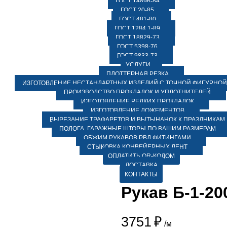
ГОСТ 14896-84
ГОСТ 20-85
ГОСТ 481-80
ГОСТ 1284.1-89
ГОСТ 18829-73
ГОСТ 5398-76
ГОСТ 9833-73
УСЛУГИ
ПЛОТТЕРНАЯ РЕЗКА
ИЗГОТОВЛЕНИЕ НЕСТАНДАРТНЫХ ИЗДЕЛИЙ С ТОЧНОЙ ФИГУРНОЙ
ПРОИЗВОДСТВО ПРОКЛАДОК И УПЛОТНИТЕЛЕЙ
ИЗГОТОВЛЕНИЕ РЕДКИХ ПРОКЛАДОК
ИЗГОТОВЛЕНИЕ ЛОЖЕМЕНТОВ
ВЫРЕЗАНИЕ ТРАФАРЕТОВ И ВЫТЫНАНОК К ПРАЗДНИКАМ
ПОЛОГА, ГАРАЖНЫЕ ШТОРЫ ПО ВАШИМ РАЗМЕРАМ
ОБЖИМ РУКАВОВ РВД ФИТИНГАМИ
СТЫКОВКА КОНВЕЙЕРНЫХ ЛЕНТ
ОПЛАТИТЬ QR-КОДОМ
ДОСТАВКА
КОНТАКТЫ
Рукав Б-1-20
3751
₽
/м