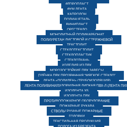
ФТОРОПЛАСТ
ФУМ ЛЕНТА
КАПРОЛОН
ПОЛИАЦЕТАЛЬ
ВИНИПЛАСТ
ОРГСТЕКЛО
МОНОЛИТНЫЙ ПОЛИКАРБОНАТ
ПОЛИУРЕТАН ЛИСТОВОЙ И СТЕРЖНЕВОЙ
ТЕКСТОЛИТ
СТЕКЛОТЕКСТОЛИТ
СТЕКЛОПЛАСТИК
СТЕКЛОТКАНЬ
ИЗДЕЛИЯ ИЗ ПВХ
МОРОЗОСТОЙКИЕ ПВХ ЗАВЕСЫ
ПЛЁНКА ПВХ ПРОЗРАЧНАЯ “МЯГКОЕ СТЕКЛО”
ЛЕНТА «ПОЛИЛЕН» (ТРУБОИЗОЛЯЦИЯ)
ЛЕНТА ПОЛИВИНИЛХЛОРИДНАЯ ЛИПКАЯ ПВХ-Л (ЛЕНТА ПИ
ИЗОЛЕНТА ХБ
ИЗОЛЕНТА ПВХ
ПРОТИВОПОЖАРНОЕ ОБОРУДОВАНИЕ
ПОЖАРНЫЕ РУКАВА
СТВОЛЫ РУЧНЫЕ ПОЖАРНЫЕ
ГОЛОВКИ
ТЕКСТИЛЬНАЯ ПРОДУКЦИЯ
ПОЛОГА ИЗ БРЕЗЕНТА